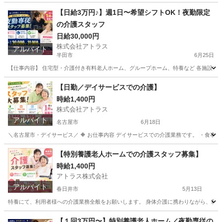
【日給3万円♪】週1日〜希望シフトOK！夜勤限定
の介護スタッフ
日給30,000円
株式会社アトラス
アルバイト
半田市
6月25日
【仕事内容】 住宅型・介護付き有料老人ホーム、グループホーム、特養など 各施設での
愛知
半田市
介護士
スタッフ
【日勤／デイサービスでの介護】
時給1,400円
株式会社アトラス
アルバイト
名古屋市
6月18日
＼名古屋市・デイサービス／ 🔶 お仕事内容 デイサービスでの介護業務です。 ・食事介
愛知
名古屋市
介護士
時給
【特別養護老人ホームでの介護スタッフ募集】
時給1,400円
アトラス株式会社
アルバイト
春日井市
5月13日
特養にて、利用者様への介護業務全般をお願いします。 身体介護に携わりながら、利用者
愛知
春日井市
介護
特別養護老人ホーム
【１回3万円〜】特別養護老人ホーム／夜勤専従の