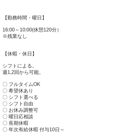
【勤務時間・曜日】

16:00～10:00(休憩120分）

※残業なし

【休暇・休日】

シフトによる。

週1,2回から可能。

〇 フルタイムOK

〇 希望休あり

〇 シフト選べる

〇 シフト自由

〇 お休み調整可

〇 曜日応相談

〇 長期休暇

〇 年次有給休暇 付与10日～
