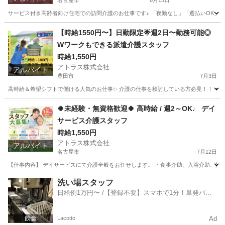
名古屋市
6月13日
サービス付き高齢者向け住宅での訪問介護のお仕事です♪ 「夜勤なし」「週払いOK」「週2日
愛知
名古屋市
介護
サービス付き高齢者向け住宅
【時給1550円〜】日勤限定🌟週2日〜勤務可能◎
Wワークもできる派遣介護スタッフ
時給1,550円
アトラス株式会社
アルバイト
豊田市
7月3日
高時給＆希望シフトで働ける人気のお仕事✨ 介護の仕事を検討している方必見！！ ▼仕事
愛知
豊田市
介護士
愛知
安城市
介護士
時給
🍀未経験・無資格歓迎🍀 高時給 / 週2～OK♩ デイ
サービス介護スタッフ
時給1,550円
アトラス株式会社
アルバイト
名古屋市
7月12日
【仕事内容】 デイサービスにて介護全般をお任せします。 ・食事介助、入浴介助、排泄介
愛知
名古屋市
介護
スタッフ
洗い場スタッフ
日給例1万円〜 /【登録不要】スマホで1分！単発バイ
ト一括検索✨
Lacotto
Ad