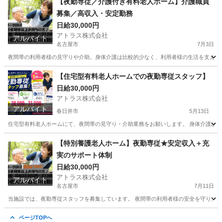
【夜勤専従／介護付き有料老人ホーム】介護職員
募集／高収入・安定勤務
日給30,000円
アトラス株式会社
アルバイト
名古屋市
7月3日
夜間帯の利用者様の見守りや介助。身体介護は比較的少なく、利用者様の生活を支えるサポ
愛知
名古屋市
介護
愛知
蒲郡市
介護
介助
【住宅型有料老人ホームでの夜勤専従スタッフ】
日給30,000円
アトラス株式会社
アルバイト
春日井市
5月13日
住宅型有料老人ホームにて、夜間帯の見守り・介助業務をお願いします。 身体介護は比較的
愛知
春日井市
介護
スタッフ
【特別養護老人ホーム】夜勤専従★安定収入＋充
実のサポート体制
日給30,000円
アトラス株式会社
アルバイト
名古屋市
7月11日
当施設では、夜勤専従スタッフを募集しています。 夜間帯の利用者様の安全を守り、快
愛知
名古屋市
介護
特別養護老人ホーム
ページTOPへ