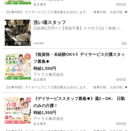
名古屋市
8月6日
【仕事内容】 デイサービスにて介護全般をお任せします。 ・食事介助、入浴介助、排泄介
愛知
名古屋市
介護
スタッフ
洗い場スタッフ
日給例1万円〜 /【登録不要】スマホで1分！単発バイ
ト一括検索✨
Lacotto
Ad
《無資格・未経験OK✨》デイサービス介護スタッ
フ募集🍀
時給1,550円
アトラス株式会社
名古屋市
8月6日
【仕事内容】 デイサービスにて介護全般をお任せします。 ・食事介助、入浴介助、排泄介
愛知
名古屋市
介護
《デイサービススタッフ募集🍀》週2～OK♩ 日勤
のみの介護！
時給1,550円
アトラス株式会社
名古屋市
8月6日