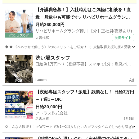
愛知
稲沢市
奥田駅
介護
B型
【介護職急募！】入社時期はご気軽に相談を！直
近・月途中も可能です♪ リハビリホームグランダ
徳川 【介】正社員(夜勤あり) 老人介護施設スタッ
月給260,000円
リハビリホームグランダ徳川 【介】正社員(夜勤あり)
フ
大曽根駅
提携サイト
◆ ◆ 《ベネッセで働こう》3つのメリットをご紹介！ 1）資格取得支援制度＆受験・研修
愛知
名古屋市
大曽根駅
介護
洗い場スタッフ
日給例1万円〜 /【登録不要】スマホで1分！単発バイ
ト一括検索✨
Lacotto
Ad
【夜勤専従スタッフ / 派遣】残業なし！ 日給3万円
～ / 週1～OK♩
日給30,000円
アトラス株式会社
名古屋市
8月5日
🌻こんな方歓迎！！ ✅Wワークで週1〜2回入りたい方 ✅フルタイムでしっかり稼ぎたい方 
愛知
名古屋市
介護
《副業OK✨》週1～OK♩ / 夜勤帯での介護スタッ