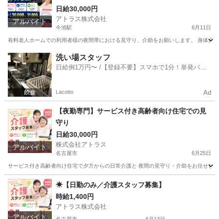
日給30,000円
アトラス株式会社
アルバイト
今池駅
6月11日
有料老人ホームでの利用者様の夜間帯における見守り、介助をお願いします。 身体介護は比較
愛知
名古屋市
今池駅
介護
スタッフ
洗い場スタッフ
日給例1万円〜 /【登録不要】スマホで1分！単発バイ
ト一括検索✨
Lacotto
Ad
【夜勤専門】サービス付き高齢者向け住宅での見
守り
日給30,000円
株式会社アトラス
アルバイト
名古屋市
6月25日
サービス付き高齢者向け住宅で夕方からの日常介護と 夜間の見守り・介助をお任せします。 
愛知
名古屋市
介護
サービス付き高齢者向け住宅
☀【日勤のみ／介護スタッフ募集】
時給1,400円
アトラス株式会社
アルバイト