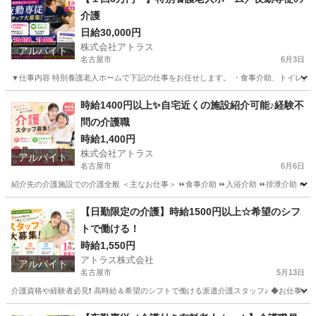
介護
日給30,000円
株式会社アトラス
アルバイト
名古屋市
6月3日
▼仕事内容 特別養護老人ホームで下記の仕事をお任せします。 ・食事介助、トイレ介助
愛知
名古屋市
介護士
特別養護老人ホーム
時給1400円以上✨自宅近くの施設紹介可能♪経験不
問の介護職
時給1,400円
株式会社アトラス
アルバイト
名古屋市
6月6日
紹介先の介護施設での介護全般 ＜主なお仕事＞ ⏩食事介助 ⏩入浴介助 ⏩排泄介助 ⏩移
愛知
名古屋市
介護士
【日勤限定の介護】時給1500円以上☆希望のシフ
トで働ける！
時給1,550円
アトラス株式会社
アルバイト
名古屋市
5月13日
介護資格や経験者必見❗️ 高時給＆希望のシフトで働ける派遣介護スタッフ♪ ◆お仕事の内
愛知
名古屋市
介護士
時給