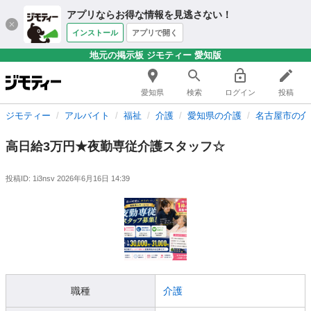
アプリならお得な情報を見逃さない！
インストール
アプリで開く
地元の掲示板 ジモティー 愛知版
愛知県
検索
ログイン
投稿
ジモティー
アルバイト
福祉
介護
愛知県の介護
名古屋市の介
高日給3万円★夜勤専従介護スタッフ☆
投稿ID: 1i3nsv
2026年6月16日 14:39
職種
介護