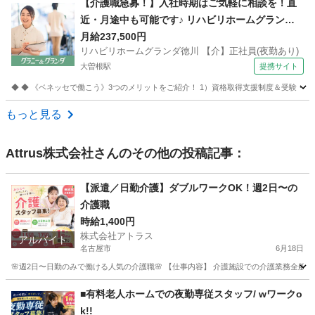
【介護職急募！】入社時期はご気軽に相談を！直
近・月途中も可能です♪ リハビリホームグランダ
徳川 【介】正社員(夜勤あり) 老人介護施設スタッ
月給237,500円
リハビリホームグランダ徳川 【介】正社員(夜勤あり)
フ
大曽根駅
提携サイト
◆ ◆ 《ベネッセで働こう》3つのメリットをご紹介！ 1）資格取得支援制度＆受験・研修
愛知
名古屋市
大曽根駅
介護
もっと見る
Attrus株式会社
さんのその他の投稿記事：
【派遣／日勤介護】ダブルワークOK！週2日〜の
介護職
時給1,400円
株式会社アトラス
アルバイト
名古屋市
6月18日
🌸週2日〜日勤のみで働ける人気の介護職🌸 【仕事内容】 介護施設での介護業務全般を
愛知
名古屋市
介護士
時給
■有料老人ホームでの夜勤専従スタッフ/ wワークo
k!!