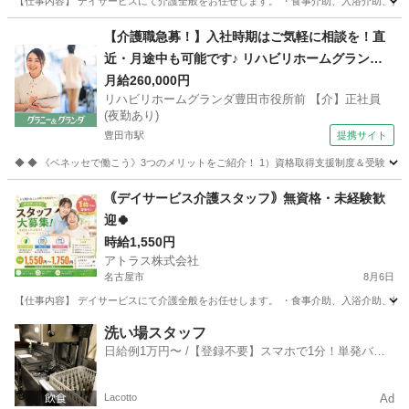
【仕事内容】 デイサービスにて介護全般をお任せします。 ・食事介助、入浴介助、排泄介
愛知
名古屋市
介護
【介護職急募！】入社時期はご気軽に相談を！直
近・月途中も可能です♪ リハビリホームグランダ
豊田市役所前 【介】正社員(夜勤あり) 老人介護施
月給260,000円
リハビリホームグランダ豊田市役所前 【介】正社員
設スタッフ
(夜勤あり)
豊田市駅
提携サイト
◆ ◆ 《ベネッセで働こう》3つのメリットをご紹介！ 1）資格取得支援制度＆受験・研修
愛知
豊田市
豊田市駅
介護
｟デイサービス介護スタッフ｠無資格・未経験歓
迎🍀
時給1,550円
アトラス株式会社
名古屋市
8月6日
【仕事内容】 デイサービスにて介護全般をお任せします。 ・食事介助、入浴介助、排泄介
愛知
名古屋市
介護
スタッフ
洗い場スタッフ
日給例1万円〜 /【登録不要】スマホで1分！単発バイ
ト一括検索✨
Lacotto
Ad