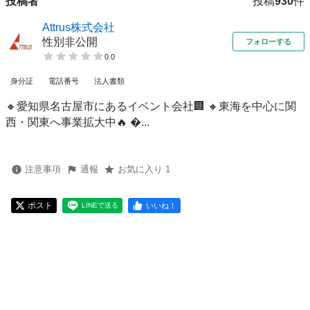
投稿者
投稿
930
件
Attrus株式会社
性別非公開
フォローする
0.0
身分証
電話番号
法人書類
🔸愛知県名古屋市にあるイベント会社🏢 🔸東海を中心に関
西・関東へ事業拡大中🔥 ...
注意事項
通報
お気に入り 1
ポスト
いいね！
LINEで送る