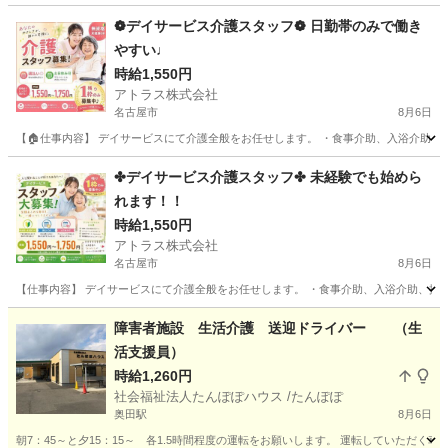
❁デイサービス介護スタッフ❁ 日勤帯のみで働き
やすい♩
時給1,550円
アトラス株式会社
名古屋市
8月6日
【🏠仕事内容】 デイサービスにて介護全般をお任せします。 ・食事介助、入浴介助、排泄
愛知
名古屋市
介護
スタッフ
✤デイサービス介護スタッフ✤ 未経験でも始めら
れます！！
時給1,550円
アトラス株式会社
名古屋市
8月6日
【仕事内容】 デイサービスにて介護全般をお任せします。 ・食事介助、入浴介助、排泄介
愛知
名古屋市
介護
障害者施設 生活介護 送迎ドライバー （生
活支援員）
時給1,260円
社会福祉法人たんぽぽハウス /たんぽぽ
奥田駅
8月6日
朝7：45～と夕15：15～ 各1.5時間程度の運転をお願いします。 運転していただ