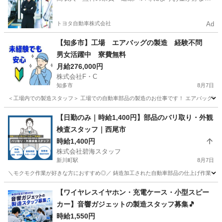
やすい環境
トヨタ自動車株式会社
Ad
【知多市】工場 エアバッグの製造 経験不問
男女活躍中 寮費無料
月給276,000円
株式会社F・C
知多市
8月7日
＜工場内での製造スタッフ＞ 工場での自動車部品の製造のお仕事です！ エアバッグやス
愛知
知多市
工場
給料
【日勤のみ｜時給1,400円】部品のバリ取り・外観
検査スタッフ｜西尾市
時給1,400円
株式会社碧海スタッフ
新川町駅
8月7日
＼モクモク作業が好きな方におすすめ◎／ 鋳造加工された自動車部品の仕上げ作業・外
愛知
碧南市
新川町駅
軽作業
時給
【ワイヤレスイヤホン・充電ケース・小型スピー
カー】音響ガジェットの製造スタッフ募集🎵
時給1,550円