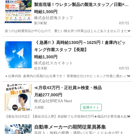
製造現場！ウレタン製品の製造スタッフ／日勤×残
業ほぼなし×高時給1,400円
時給1,500円
株式会社碧海スタッフ
新川町駅
8月7日
扱うのは軽量部品が中心なので、重たい物を持つ作業はほとんどありません◎ また、強い匂い
愛知
碧南市
新川町駅
工場
時給
《 急募!! 》高時給1300円～1625円！倉庫内ピッ
キング作業スタッフ【長期】
時給1,300円
株式会社スカイネット
佐古木駅
8月7日
🔸仕事内容: 倉庫内の長期のお仕事です！ 青果物仕分けやピッキング作業に携わっていた
愛知
弥富市
佐古木駅
仕分け
時給
≪月収43万円・正社員≫検査・検品
月給277,000円
株式会社BREXA Next
大府駅
提携サイト
【最短当日内定】【最短当日入寮】未経験でも月収例42万円★備品付き寮完備＆赴任旅費
愛知
大府市
大府駅
その他
自動車メーカーの期間従業員募集
高収入・無料の寮費・通勤バス等によりお金が貯まり