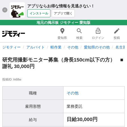
アプリならお得な情報を見逃さない！
インストール
アプリで開く
地元の掲示板 ジモティー 愛知版
愛知県
検索
ログイン
投稿
ジモティー
アルバイト
軽作業
その他
愛知県のその他
名古屋
研究用撮影モニター募集（身長150cm以下の方） ■
謝礼 30,000円
投稿ID: ln68w
職種
その他
雇用形態
業務委託
日給30,000円
給与