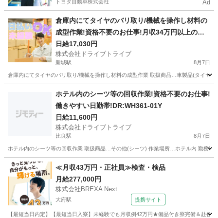
トヨタ自動車株式会社
Ad
倉庫内にてタイヤのバリ取り/機械を操作し材料の
成型作業!資格不要のお仕事!月収34万円以上の高
収入!DR:WH179-02Y
日給17,030円
株式会社ドライブトライブ
新城駅
8月7日
倉庫内にてタイヤのバリ取り/機械を操作し材料の成型作業 取扱商品…車製品(タイヤ) 作業場所…倉庫
愛知
新城市
新城駅
その他
4勤2休
ホテル内のシーツ等の回収作業!資格不要のお仕事!
働きやすい日勤帯!DR:WH361-01Y
日給11,600円
株式会社ドライブトライブ
比良駅
8月7日
ホテル内のシーツ等の回収作業 取扱商品…その他(シーツ) 作業場所…ホテル内 勤務時間…7:
愛知
北名古屋市
比良駅
その他
番号
≪月収43万円・正社員≫検査・検品
月給277,000円
株式会社BREXA Next
大府駅
提携サイト
【最短当日内定】【最短当日入寮】未経験でも月収例42万円★備品付き寮完備＆赴任旅費