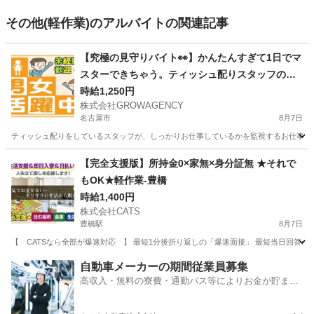
その他(軽作業)のアルバイトの関連記事
【究極の見守りバイト👀】かんたんすぎて1日でマ
スターできちゃう。ティッシュ配りスタッフの監
視係
時給1,250円
株式会社GROWAGENCY
名古屋市
8月7日
ティッシュ配りをしているスタッフが、しっかりお仕事しているかを監視するお仕事！ カンタ
愛知
名古屋市
その他
スタッフ
【完全支援版】所持金0×家無×身分証無 ★それで
もOK★軽作業-豊橋
時給1,400円
株式会社CATS
豊橋駅
8月7日
【 CATSなら全部が爆速対応 】 最短1分後折り返しの「爆速面接」 最短当日回答の「
愛知
豊橋市
豊橋駅
仕分け
個室
自動車メーカーの期間従業員募集
高収入・無料の寮費・通勤バス等によりお金が貯まり
やすい環境