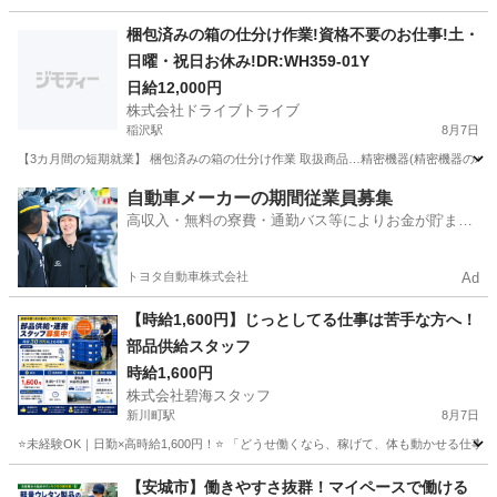
愛知
大府市
大府駅
その他
梱包済みの箱の仕分け作業!資格不要のお仕事!土・
日曜・祝日お休み!DR:WH359-01Y
日給12,000円
株式会社ドライブトライブ
稲沢駅
8月7日
【3カ月間の短期就業】 梱包済みの箱の仕分け作業 取扱商品…精密機器(精密機器のパーツ) 
愛知
清須市
稲沢駅
仕分け
番号
自動車メーカーの期間従業員募集
高収入・無料の寮費・通勤バス等によりお金が貯まり
やすい環境
トヨタ自動車株式会社
Ad
【時給1,600円】じっとしてる仕事は苦手な方へ！
部品供給スタッフ
時給1,600円
株式会社碧海スタッフ
新川町駅
8月7日
⭐未経験OK｜日勤×高時給1,600円！⭐ 「どうせ働くなら、稼げて、体も動かせる仕事
愛知
碧南市
新川町駅
工場
スタッフ
【安城市】働きやすさ抜群！マイペースで働ける