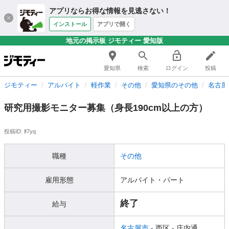
アプリならお得な情報を見逃さない！
インストール
アプリで開く
地元の掲示板 ジモティー 愛知版
愛知県
検索
ログイン
投稿
ジモティー
アルバイト
軽作業
その他
愛知県のその他
名古屋
研究用撮影モニター募集（身長190cm以上の方）
投稿ID: lf7yq
職種
その他
雇用形態
アルバイト・パート
終了
給与
名古屋市
- 西区
- 庄内通