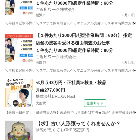
１件あたり3000円/想定作業時間：60分
ご近所ワーク株式会社
稲沢市
8月10日
＼年齢＆経験不問／＼スマホで簡単報告♪／ ＼マニュアル完備／＼スキマ時間のお小遣い
愛知
稲沢市
その他
1件
【１件あたり3000円/想定作業時間：60分】 指定
店舗の接客を受ける覆面調査のお仕事
１件あたり3000円/想定作業時間：60分
ご近所ワーク株式会社
海部郡
8月10日
＼年齢＆経験不問／＼スマホで簡単報告♪／ ＼マニュアル完備／＼スキマ時間のお小遣い
愛知
海部郡
その他
1件
≪月収43万円・正社員≫検査・検品
月給277,000円
株式会社BREXA Next
大府駅
提携サイト
【最短当日内定】【最短当日入寮】未経験でも月収例42万円★備品付き寮完備＆赴任旅費
愛知
大府市
大府駅
その他
【求】古い人形譲ってくれませんか？
状態が悪くてもOK🙆‍♀️査定0円‼️