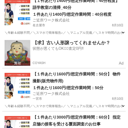
【１件あたり1400円/想定作業時間：40分程度】
語学教室の清掃_40分
１件あたり1400円/想定作業時間：40分程度
ご近所ワーク株式会社
名古屋市
8月10日
＼年齢＆経験不問／＼スマホで簡単報告♪／ ＼マニュアル完備／＼スキマ時間のお小遣い稼
愛知
名古屋市
その他
【求】古い人形譲ってくれませんか？
状態が悪くてもOK🙆‍♀️査定0円‼️
COYASH
Ad
【１件あたり1600円/想定作業時間：50分】 物件
撮影(販売物件用)
１件あたり1600円/想定作業時間：50分
ご近所ワーク株式会社
一宮市
8月10日
＼年齢＆経験不問／＼スマホで簡単報告♪／ ＼マニュアル完備／＼スキマ時間のお小遣い稼
愛知
一宮市
その他
1件
【１件あたり3000円/想定作業時間：60分】 指定
店舗の接客を受ける覆面調査のお仕事