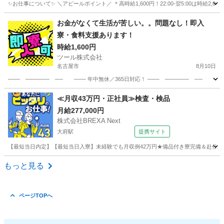
✨お仕事について✨ ＼アピールポイント／ ＊高時給1,600円！22:00-翌5:00は時給
愛知
豊田市
軽作業
スタッフ
お金がなくて生活が苦しい。。問題なし！即入
寮・食料支援あります！
時給1,600円
ツール株式会社
名古屋市
8月10日
─── ────── ── ─── 年中無休／365日対応！ ─── ────── ── 
愛知
名古屋市
工場
住み込み
≪月収43万円・正社員≫検査・検品
月給277,000円
株式会社BREXA Next
大府駅
提携サイト
【最短当日内定】【最短当日入寮】未経験でも月収例42万円★備品付き寮完備＆赴任旅費
愛知
大府市
大府駅
その他
もっと見る
ページTOPへ