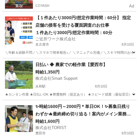
COYASH
Ad
【１件あたり3000円/想定作業時間：60分】 指定
店舗の接客を受ける覆面調査のお仕事
１件あたり3000円/想定作業時間：60分
ご近所ワーク株式会社
名古屋市
8月10日
＼年齢＆経験不問／＼スマホで簡単報告♪／ ＼マニュアル完備／＼スキマ時間のお小遣い
愛知
名古屋市
その他
1件
日払い ◆ 農家での軽作業【愛西市】
時給1,350円
株式会社Smart Support
永和駅
8月10日
★カンタン作業 ★日払いOK ★寮費無料（規定あり） ★スピード就業（最短翌日） ■ 
愛知
愛西市
永和駅
仕分け
雑草
✨時給1600円～2000円＊単日OK！✨募集日残り
わずか🔥最終締め切り迫る！案内がメイン業務＊
世界中が注目！大規模な「アジア競技大会」の運
時給1,600円
株式会社TORIST
営サポートスタッフ！警備業務なし！安心の案内
豊田市
8月10日
業務✨