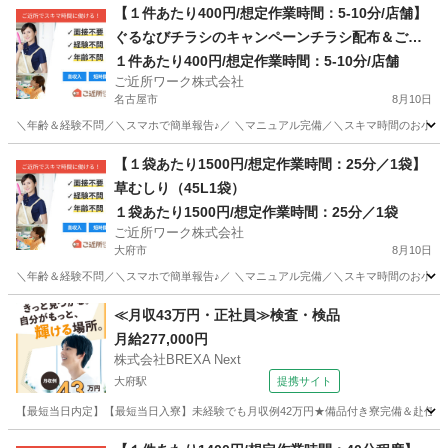
【１件あたり400円/想定作業時間：5-10分/店舗】
ぐるなびチラシのキャンペーンチラシ配布＆ご利
用案内業務
１件あたり400円/想定作業時間：5-10分/店舗
ご近所ワーク株式会社
名古屋市
8月10日
＼年齢＆経験不問／＼スマホで簡単報告♪／ ＼マニュアル完備／＼スキマ時間のお小遣い
愛知
名古屋市
その他
【１袋あたり1500円/想定作業時間：25分／1袋】
草むしり（45L1袋）
１袋あたり1500円/想定作業時間：25分／1袋
ご近所ワーク株式会社
大府市
8月10日
＼年齢＆経験不問／＼スマホで簡単報告♪／ ＼マニュアル完備／＼スキマ時間のお小遣い稼
愛知
大府市
その他
≪月収43万円・正社員≫検査・検品
月給277,000円
株式会社BREXA Next
大府駅
提携サイト
【最短当日内定】【最短当日入寮】未経験でも月収例42万円★備品付き寮完備＆赴任旅費
愛知
大府市
大府駅
その他