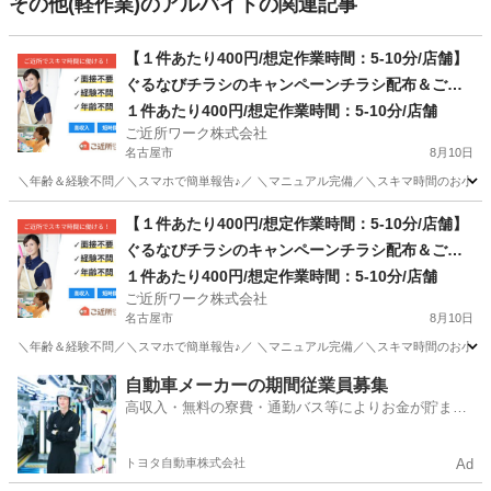
その他(軽作業)のアルバイトの関連記事
【１件あたり400円/想定作業時間：5-10分/店舗】
ぐるなびチラシのキャンペーンチラシ配布＆ご利
用案内業務
１件あたり400円/想定作業時間：5-10分/店舗
ご近所ワーク株式会社
名古屋市
8月10日
＼年齢＆経験不問／＼スマホで簡単報告♪／ ＼マニュアル完備／＼スキマ時間のお小遣い
愛知
名古屋市
その他
【１件あたり400円/想定作業時間：5-10分/店舗】
ぐるなびチラシのキャンペーンチラシ配布＆ご利
用案内業務
１件あたり400円/想定作業時間：5-10分/店舗
ご近所ワーク株式会社
名古屋市
8月10日
＼年齢＆経験不問／＼スマホで簡単報告♪／ ＼マニュアル完備／＼スキマ時間のお小遣い
愛知
名古屋市
その他
自動車メーカーの期間従業員募集
高収入・無料の寮費・通勤バス等によりお金が貯まり
やすい環境
トヨタ自動車株式会社
Ad