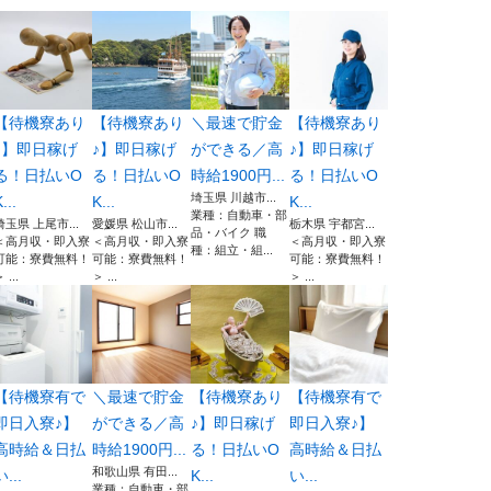
【待機寮あり
【待機寮あり
＼最速で貯金
【待機寮あり
♪】即日稼げ
♪】即日稼げ
ができる／高
♪】即日稼げ
る！日払いO
る！日払いO
時給1900円...
る！日払いO
埼玉県 川越市...
...
K...
K...
業種：自動車・部
埼玉県 上尾市...
愛媛県 松山市...
栃木県 宇都宮...
品・バイク 職
＜高月収・即入寮
＜高月収・即入寮
＜高月収・即入寮
種：組立・組...
可能：寮費無料！
可能：寮費無料！
可能：寮費無料！
 ...
＞ ...
＞ ...
【待機寮有で
＼最速で貯金
【待機寮あり
【待機寮有で
即日入寮♪】
ができる／高
♪】即日稼げ
即日入寮♪】
高時給＆日払
時給1900円...
る！日払いO
高時給＆日払
和歌山県 有田...
い...
K...
い...
業種：自動車・部