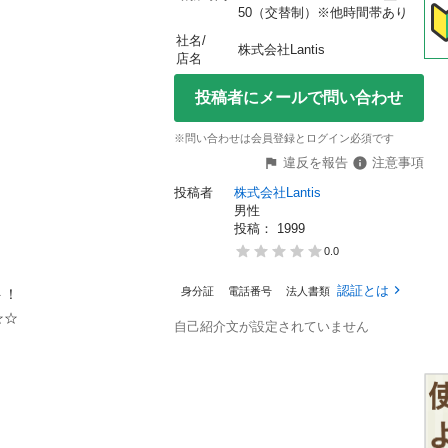
50（交替制）※他時間帯あり
社名/
株式会社Lantis
店名
投稿者にメールで問い合わせ
※問い合わせは会員登録とログイン必須です
違反を報告
注意事項
投稿者
株式会社Lantis

男性
投稿： 
1999
0.0
　

認証とは
身分証
電話番号
法人書類
　　　　　



自己紹介文が設定されていません