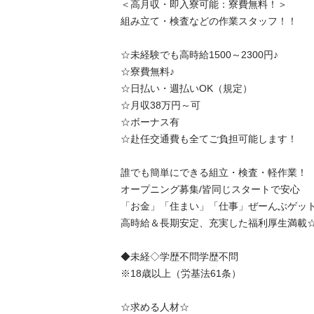
＜高月収・即入寮可能：寮費無料！＞  

組み立て・検査などの作業スタッフ！！

☆未経験でも高時給1500～2300円♪ 

☆寮費無料♪　　　

☆日払い・週払いOK（規定）

☆月収38万円～可

☆ボーナス有

☆赴任交通費も全てご負担可能します！　　

誰でも簡単にできる組立・検査・軽作業！

オープニング募集/皆同じスタートで安心　　　
「お金」「住まい」「仕事」ぜーんぶゲット！
高時給＆長期安定、充実した福利厚生満載☆☆
◆未経◇学歴不問学歴不問

※18歳以上（労基法61条）

☆求める人材☆
