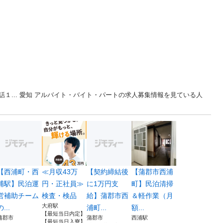
１... 愛知 アルバイト・バイト・パートの求人募集情報を見ている人
【西浦町・西
≪月収43万
【契約締結後
【蒲郡市西浦
浦駅】民泊運
円・正社員≫
に1万円支
町】民泊清掃
営補助チーム
検査・検品
給】蒲郡市西
＆軽作業（月
大府駅
の...
浦町...
額...
【最短当日内定】
蒲郡市
蒲郡市
西浦駅
【最短当日入寮】