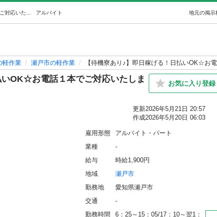
【待機寮あり♪】即日稼げる！日払いOK☆お電話１本でご対応いたします☆彡 (株式会社Lantis) 瀬戸の軽作業の無料求人広告・アルバイト・バイト募集情報｜ジモティー
アルバイト
地元の掲示
の軽作業
瀬戸市の軽作業
【待機寮あり♪】即日稼げる！日払いOK☆お
払いOK☆お電話１本でご対応いたしま
お気に入り登録
更新
2026年5月21日 20:57
作成
2026年5月20日 06:03
雇用形態
アルバイト・パート
業種
-
給与
時給1,900円
地域
瀬戸市
勤務地
愛知県瀬戸市
交通
-
勤務時間
6：25～15：05/17：10～翌1：