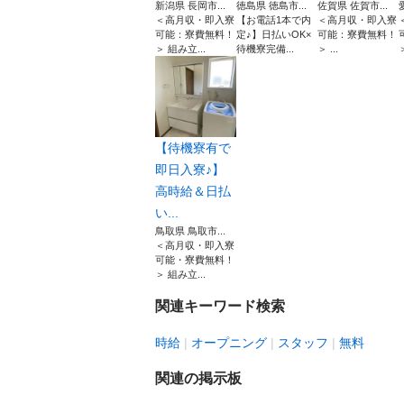
新潟県 長岡市...
徳島県 徳島市...
佐賀県 佐賀市...
＜高月収・即入寮
【お電話1本で内
＜高月収・即入寮
可能：寮費無料！
定♪】日払いOK×
可能：寮費無料！
＞ 組み立...
待機寮完備...
＞ ...
【待機寮有で
即日入寮♪】
高時給＆日払
い...
鳥取県 鳥取市...
＜高月収・即入寮
可能・寮費無料！
＞ 組み立...
関連キーワード検索
時給
オープニング
スタッフ
無料
関連の掲示板