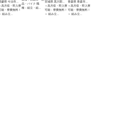
愛媛県 今治市...
宮城県 黒川郡...
青森県 青森市...
品・バイク 職
＜高月収・即入寮
＜高月収・即入寮
＜高月収・即入寮
種：組立・組...
可能・寮費無料！
可能：寮費無料！
可能・寮費無料！
＞ 組み立...
＞ 組み立...
＞ 組み立...