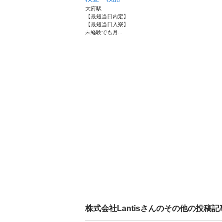
大府駅
【最短当日内定】
【最短当日入寮】
未経験でも月...
株式会社Lantis
さんのその他の投稿記