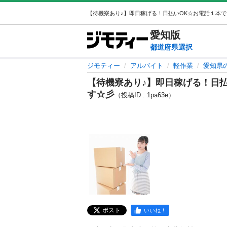
愛知
版
都道府県選択
ジモティー
アルバイト
軽作業
愛知県
【待機寮あり♪】即日稼げる！日
す☆彡
（投稿ID : 1pa63e）
ポスト
いいね！