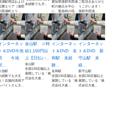
西浦駅周辺および
愛知県蒲郡市西浦
ご覧頂きありがと
未経験でも月...
近隣エリア（蒲郡
町の拠点を中心
うございます！
市西浦町エリ...
に、緊急時の現...
蒲郡市西浦...
インターネッ
金山駅 ☆時
インターネッ
インターネッ
ト＆DVD今池
給1,150円以
ト＆DVD 名
ト＆DVD 新
店 今池
上【日払い...
和駅 未経
守山駅 未
金山駅
駅...
験...
経...
全国139店舗以上
今池駅
名和駅
新守山駅
展開している「株
未経験でも大丈
全国130店舗以上
全国130店舗以上
式会社大倉...
夫！店舗内清掃ア
展開している「株
展開している「株
ルバイトさん大...
式会社大倉...
式会社大倉...