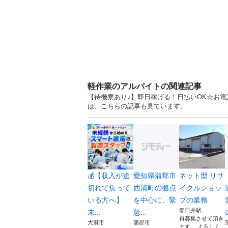
軽作業のアルバイトの関連記事
【待機寮あり♪】即日稼げる！日払いOK☆お電話
は、こちらの記事も見ています。
💰【収入が途
愛知県蒲郡市
ネット型 リサ
切れて焦って
西浦町の拠点
イクルショッ
いる方へ】
を中心に、緊
プの業務
春日井駅
未...
急...
再募集させて頂き
大府市
蒲郡市
ます。 よろしく