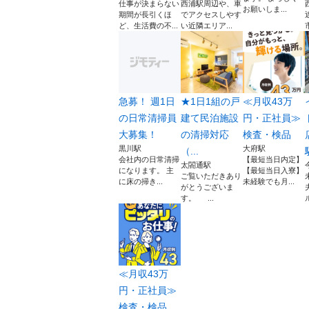
仕事が決まらない
西浦駅周辺や、車
お願いしま...
期間が長引くほ
でアクセスしやす
ど、生活費の不...
い近隣エリア...
急募！ 週1日
★1日1組の戸
≪月収43万
の日常清掃員
建て民泊施設
円・正社員≫
大募集！
の清掃対応
検査・検品
黒川駅
大府駅
（...
会社内の日常清掃
【最短当日内定】
太閤通駅
になります。 主
【最短当日入寮】
ご覧いただきあり
に床の掃き...
未経験でも月...
がとうございま
す。 ...
≪月収43万
円・正社員≫
検査・検品