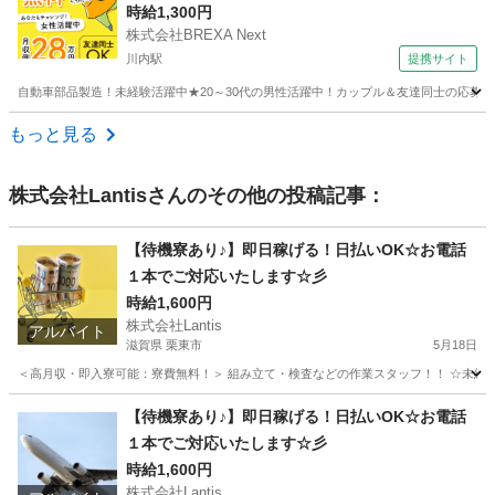
時給1,300円
株式会社BREXA Next
川内駅
提携サイト
自動車部品製造！未経験活躍中★20～30代の男性活躍中！カップル＆友達同士の応募O
鹿児島
川内駅
その他
もっと見る
株式会社Lantis
さんのその他の投稿記事：
【待機寮あり♪】即日稼げる！日払いOK☆お電話
１本でご対応いたします☆彡
時給1,600円
株式会社Lantis
アルバイト
滋賀県 栗東市
5月18日
＜高月収・即入寮可能：寮費無料！＞ 組み立て・検査などの作業スタッフ！！ ☆未経験でも
滋賀
栗東市
工場
時給
【待機寮あり♪】即日稼げる！日払いOK☆お電話
１本でご対応いたします☆彡
時給1,600円
株式会社Lantis