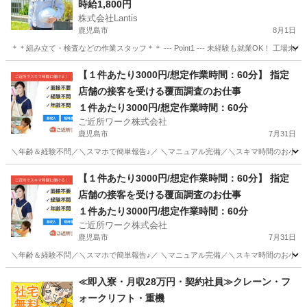
時給1,800円
株式会社Lantis
鹿児島市
8月1日
＊＊組み立て・検査などの作業スタッフ＊＊ --- Point1 --- 未経験も就業OK！
鹿児島
鹿児島市
工場
スタッフ
【１件あたり3000円/想定作業時間：60分】 指定
店舗の接客を受ける覆面調査のお仕事
１件あたり3000円/想定作業時間：60分
ご近所ワーク株式会社
鹿児島市
7月31日
＼年齢＆経験不問／＼スマホで簡単報告♪／ ＼マニュアル完備／＼スキマ時間のお小遣い
鹿児島
鹿児島市
その他
【１件あたり3000円/想定作業時間：60分】 指定
店舗の接客を受ける覆面調査のお仕事
１件あたり3000円/想定作業時間：60分
ご近所ワーク株式会社
鹿児島市
7月31日
＼年齢＆経験不問／＼スマホで簡単報告♪／ ＼マニュアル完備／＼スキマ時間のお小遣い
鹿児島
鹿児島市
その他
≪即入寮・月収28万円・契約社員≫クレーン・フ
ォークリフト・重機