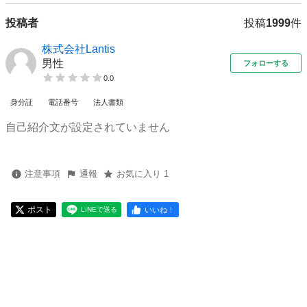
投稿者
投稿
1999
件
株式会社Lantis
男性
フォローする
0.0
身分証
電話番号
法人書類
自己紹介文が設定されていません
注意事項
通報
お気に入り 1
ポスト
いいね！
LINEで送る