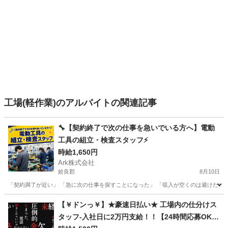
工場(軽作業)のアルバイトの関連記事
🔧【契約終了で次の仕事を急いでいる方へ】電動
工具の組立・検査スタッフ⚡
時給1,650円
Ark株式会社
姶良郡
8月10日
「契約満了が近い」 「急に次の仕事を探すことになった」 「収入が空くのは避けたい」
鹿児島
姶良郡
工場
スタッフ
【￥ドンっ￥】★豪速日払い★ 工場内の仕分けス
タッフ-入社日に2万円支給！！【24時間応募OK】