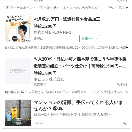
川内駅
8月5日
"🌟 アピールポイント 「手っ取り早く、まとまったお金が欲しい！」 「今の生活を抜け
鹿児島
鹿児島市
川内駅
工場
時給
≪月収13万円・派遣社員≫食品加工
時給1,200円
株式会社BREXA Next
栗野駅
提携サイト
食品工場内の清掃業務！1日5時間の短時間勤務♪20～50代の男女活躍中！日払い制度あ
鹿児島
伊佐市
栗野駅
その他
🔧入寮OK・日払い可／熊本県で働こう🔧半導体製
造装置の組立・パーツ仕分け｜高時給1,500円～1,
700円｜日払いOK｜土日祝休み｜熊本県菊池市
時給1,600円
ネビュラ株式会社
【139985】
鹿児島市
8月5日
■仕事内容 🏭 ＼未経験から高時給1,500円～1,700円スタート！／ ＼土日祝休みで
鹿児島
鹿児島市
軽作業
オンライン
マンションの清掃、手伝ってくれる人いま
せんか？😭🙏
日給例1万円〜 / 登録不要！高時給求人多数✨
Lacotto
Ad