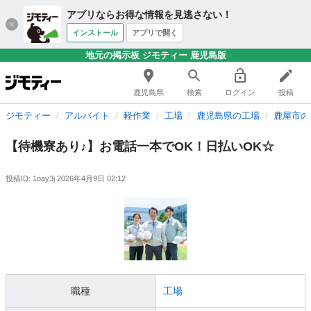
アプリならお得な情報を見逃さない！
インストール
アプリで開く
地元の掲示板 ジモティー 鹿児島版
鹿児島県
検索
ログイン
投稿
ジモティー
アルバイト
軽作業
工場
鹿児島県の工場
鹿屋市の
【待機寮あり♪】お電話一本でOK！日払いOK☆
投稿ID: 1oay3j
2026年4月9日 02:12
職種
工場