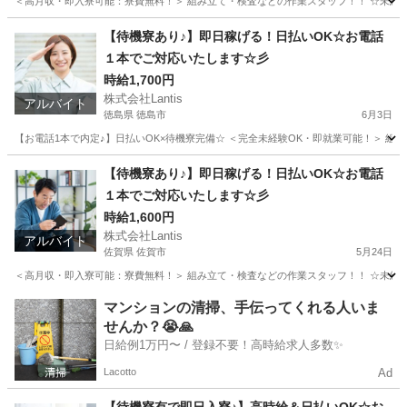
＜高月収・即入寮可能：寮費無料！＞ 組み立て・検査などの作業スタッフ！！ ☆未経験でも
愛媛
松山市
工場
時給
【待機寮あり♪】即日稼げる！日払いOK☆お電話
１本でご対応いたします☆彡
時給1,700円
株式会社Lantis
アルバイト
徳島県 徳島市
6月3日
【お電話1本で内定♪】日払いOK×待機寮完備☆ ＜完全未経験OK・即就業可能！＞ 組み立て
徳島
徳島市
工場
時給
【待機寮あり♪】即日稼げる！日払いOK☆お電話
１本でご対応いたします☆彡
時給1,600円
株式会社Lantis
アルバイト
佐賀県 佐賀市
5月24日
＜高月収・即入寮可能：寮費無料！＞ 組み立て・検査などの作業スタッフ！！ ☆未経験でも
佐賀
佐賀市
工場
時給
マンションの清掃、手伝ってくれる人いま
せんか？😭🙏
日給例1万円〜 / 登録不要！高時給求人多数✨
Lacotto
Ad