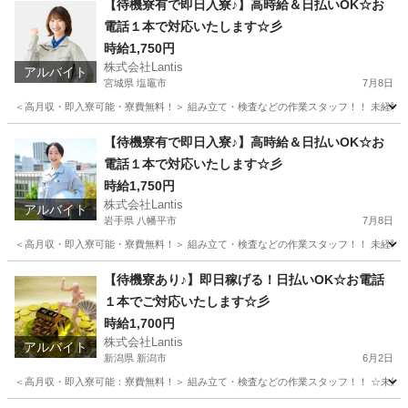
【待機寮有で即日入寮♪】高時給＆日払いOK☆お
電話１本で対応いたします☆彡
時給1,750円
株式会社Lantis
アルバイト
宮城県 塩竈市
7月8日
＜高月収・即入寮可能・寮費無料！＞ 組み立て・検査などの作業スタッフ！！ 未経験か
宮城
塩竈市
工場
スタッフ
【待機寮有で即日入寮♪】高時給＆日払いOK☆お
電話１本で対応いたします☆彡
時給1,750円
株式会社Lantis
アルバイト
岩手県 八幡平市
7月8日
＜高月収・即入寮可能・寮費無料！＞ 組み立て・検査などの作業スタッフ！！ 未経験か
岩手
八幡平市
工場
スタッフ
【待機寮あり♪】即日稼げる！日払いOK☆お電話
１本でご対応いたします☆彡
時給1,700円
株式会社Lantis
アルバイト
新潟県 新潟市
6月2日
＜高月収・即入寮可能：寮費無料！＞ 組み立て・検査などの作業スタッフ！！ ☆未経験でも