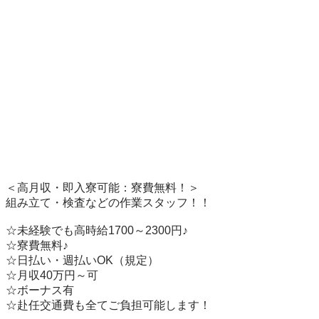
＜高月収・即入寮可能：寮費無料！＞

組み立て・検査などの作業スタッフ！！

☆未経験でも高時給1700～2300円♪

☆寮費無料♪　　　

☆日払い・週払いOK（規定）

☆月収40万円～可

☆ボーナス有

☆赴任交通費も全てご負担可能します！　　
