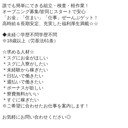
誰でも簡単にできる組立・検査・軽作業！

オープニング募集/皆同じスタートで安心　　　　

「お金」「住まい」「仕事」ぜーんぶゲット！　　　　　

高時給＆長期安定、充実した福利厚生満載☆☆

◆未経◇学歴不問学歴不問

※18歳以上（労基法61条）

☆求める人材☆

＊スグにお金がほしい

＊スグに入寮がしたい

＊未経験から稼ぎたい

＊日払いで働きたい

＊週払いで働きたい

＊ボーナスが欲しい

＊寮費無料がいい　

＊すぐに稼ぎたい

※ご希望に合わせたお仕事を案内します！

お気軽にお問い合わせください◎