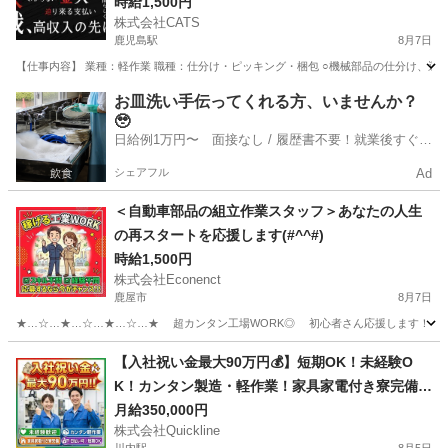
-鹿児島
時給1,500円
株式会社CATS
鹿児島駅
8月7日
【仕事内容】 業種：軽作業 職種：仕分け・ピッキング・梱包 ○機械部品の仕分け、運搬
鹿児島
鹿児島市
鹿児島駅
仕分け
スタッフ
お皿洗い手伝ってくれる方、いませんか？
🥹
日給例1万円〜 面接なし / 履歴書不要！就業後すぐに
お給料がもらえる✨
シェアフル
Ad
＜自動車部品の組立作業スタッフ＞あなたの人生
の再スタートを応援します(#^^#)
時給1,500円
株式会社Econenct
鹿屋市
8月7日
★…☆…★…☆…★…☆…★ 超カンタン工場WORK◎ 初心者さん応援します！ ★…
鹿児島
鹿屋市
工場
スタッフ
【入社祝い金最大90万円💰】短期OK！未経験O
K！カンタン製造・軽作業！家具家電付き寮完備
🏠
月給350,000円
株式会社Quickline