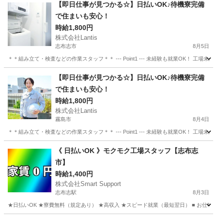
【即日仕事が見つかる☆】日払いOK♪待機寮完備
で住まいも安心！
時給1,800円
株式会社Lantis
志布志市
8月5日
＊＊組み立て・検査などの作業スタッフ＊＊ --- Point1 --- 未経験も就業OK！
鹿児島
志布志市
工場
スタッフ
【即日仕事が見つかる☆】日払いOK♪待機寮完備
で住まいも安心！
時給1,800円
株式会社Lantis
霧島市
8月4日
＊＊組み立て・検査などの作業スタッフ＊＊ --- Point1 --- 未経験も就業OK！
鹿児島
霧島市
工場
スタッフ
《 日払いOK 》モクモク工場スタッフ【志布志
市】
時給1,400円
株式会社Smart Support
志布志駅
8月3日
★日払いOK ★寮費無料（規定あり） ★高収入 ★スピード就業（最短翌日） ■ お仕事