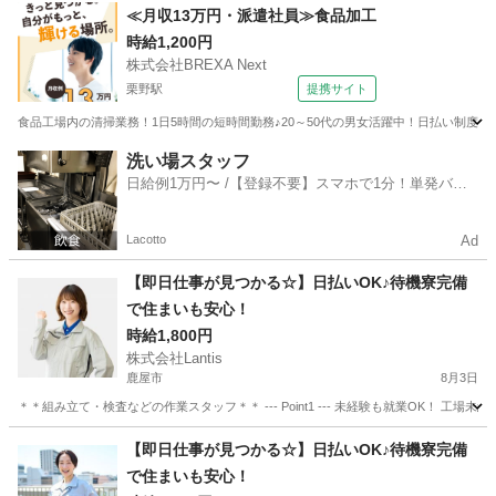
鹿児島
志布志市
志布志駅
工場
スタッフ
≪月収13万円・派遣社員≫食品加工
時給1,200円
株式会社BREXA Next
栗野駅
提携サイト
食品工場内の清掃業務！1日5時間の短時間勤務♪20～50代の男女活躍中！日払い制度あ
鹿児島
伊佐市
栗野駅
その他
洗い場スタッフ
日給例1万円〜 /【登録不要】スマホで1分！単発バイ
ト一括検索✨
Lacotto
Ad
【即日仕事が見つかる☆】日払いOK♪待機寮完備
で住まいも安心！
時給1,800円
株式会社Lantis
鹿屋市
8月3日
＊＊組み立て・検査などの作業スタッフ＊＊ --- Point1 --- 未経験も就業OK！
鹿児島
鹿屋市
工場
スタッフ
【即日仕事が見つかる☆】日払いOK♪待機寮完備
で住まいも安心！