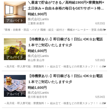
新潟
新潟市
工場
時給
＼最速で貯金ができる／高時給1900円×寮費無料×
土日休み＝自由＆余裕の毎日をGET/サポート特典
あり♪
時給1,900円
株式会社Lantis
アルバイト
三重県 鈴鹿市
6月23日
"業種：自動車・部品・バイク 職種：組立・組付け・機械オペレーター・塗装 自動車部品
三重
鈴鹿市
工場
無料
【待機寮あり♪】即日稼げる！日払いOK☆お電話
１本でご対応いたします☆彡
時給1,600円
株式会社Lantis
アルバイト
富山県 富山市
5月19日
＜高月収・即入寮可能：寮費無料！＞ 組み立て・検査などの作業スタッフ！！ ☆未経験でも
富山
富山市
工場
時給
【待機寮あり♪】即日稼げる！日払いOK☆お電話
１本でご対応いたします☆彡
時給1,600円
株式会社Lantis
アルバイト
香川県 観音寺市
5月24日
＜高月収・即入寮可能：寮費無料！＞ 組み立て・検査などの作業スタッフ！！ ☆未経験でも