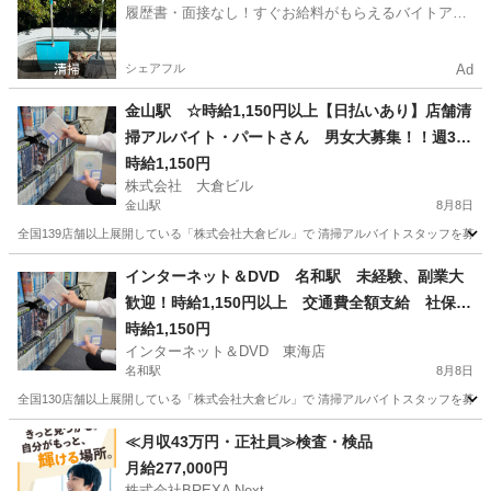
履歴書・面接なし！すぐお給料がもらえるバイトアプ
リ
シェアフル
Ad
金山駅 ☆時給1,150円以上【日払いあり】店舗清
掃アルバイト・パートさん 男女大募集！！週3日
以上1日4時間以上出来る方 簡単な内容のお掃除
時給1,150円
株式会社 大倉ビル
なので初めてでも安心！
金山駅
8月8日
全国139店舗以上展開している「株式会社大倉ビル」で 清掃アルバイトスタッフを募集して
愛知
名古屋市
金山駅
清掃
インターネット＆DVD 名和駅 未経験、副業大
歓迎！時給1,150円以上 交通費全額支給 社保完
備 髪型髪色自由 日払い、週払いOK！ 店舗内
時給1,150円
インターネット＆DVD 東海店
清掃アルバイト 1日4時間以上 週1日からOK
名和駅
8月8日
全国130店舗以上展開している「株式会社大倉ビル」で 清掃アルバイトスタッフを募集して
愛知
東海市
名和駅
清掃
フリーダイヤル
≪月収43万円・正社員≫検査・検品
月給277,000円
株式会社BREXA Next