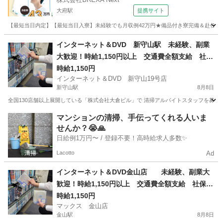
大府駅
提携サイト
【最短当日内定】【最短当日入寮】未経験でも月収例42万円★備品付き寮完備＆赴任旅費
愛知
大府市
大府駅
その他
インターネット＆DVD 新守山駅 未経験、副業
大歓迎！時給1,150円以上 交通費全額支給 社保
完備 髪型髪色自由 日払い、週払いOK！ 店舗
時給1,150円
インターネット＆DVD 新守山19号店
内清掃アルバイト 1日4時間以上 週1日からOK
新守山駅
8月8日
全国130店舗以上展開している「株式会社大倉ビル」で 清掃アルバイトスタッフを募集して
愛知
名古屋市
新守山駅
清掃
フリーダイヤル
マンションの清掃、手伝ってくれる人いま
せんか？😭🙏
日給例1万円〜 / 登録不要！高時給求人多数✨
Lacotto
Ad
インターネット＆DVD金山店 未経験、副業大
歓迎！時給1,150円以上 交通費全額支給 社保完
備 髪型髪色自由 日払い、OK！ 店舗内清掃ア
時給1,150円
マックス 金山店
ルバイト 1日4時間以上 週1日からOK
金山駅
8月8日