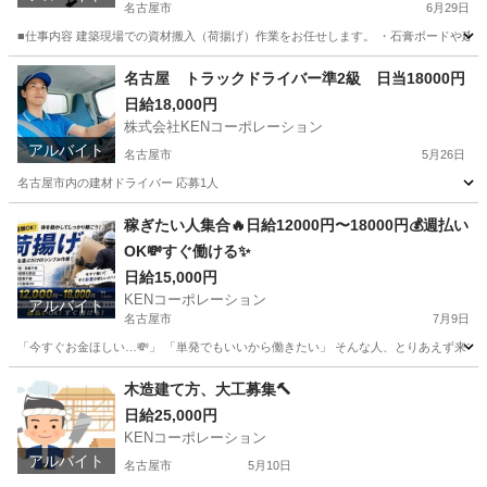
名古屋市
6月29日
■仕事内容 建築現場での資材搬入（荷揚げ）作業をお任せします。 ・石膏ボードや建材
愛知
名古屋市
その他
スタッフ
名古屋 トラックドライバー準2級 日当18000円
日給18,000円
株式会社KENコーポレーション
アルバイト
名古屋市
5月26日
名古屋市内の建材ドライバー 応募1人
愛知
名古屋市
ドライバー
トラック
稼ぎたい人集合🔥日給12000円〜18000円💰週払い
OK💸すぐ働ける✨
日給15,000円
KENコーポレーション
アルバイト
名古屋市
7月9日
「今すぐお金ほしい…💸」 「単発でもいいから働きたい」 そんな人、とりあえず来てくださ
愛知
名古屋市
鳶職
建築現場
木造建て方、大工募集🔨
日給25,000円
KENコーポレーション
アルバイト
名古屋市
5月10日