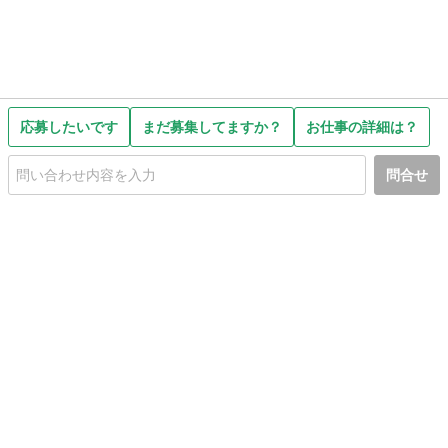
応募したいです
まだ募集してますか？
お仕事の詳細は？
問合せ
初めての方へ
利用規約
プライバシーポリシー
プライバシー・ステートメント
健全化に資する運用方針
お問い合わせ
運営会社
サイトマップ
ご利用ガイド
フリーワードで探す
PC版で表示
都道府県選択