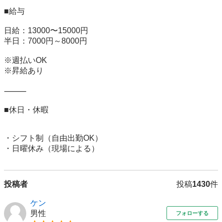
■給与

日給：13000〜15000円

半日：7000円～8000円

※週払いOK

※昇給あり

⸻

■休日・休暇

・シフト制（自由出勤OK）

・日曜休み（現場による）
投稿者
投稿
1430
件
ケン
男性
フォローする