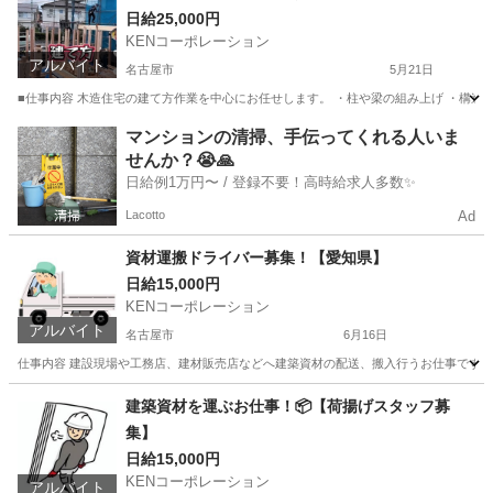
日給25,000円
KENコーポレーション
アルバイト
名古屋市
5月21日
■仕事内容 木造住宅の建て方作業を中心にお任せします。 ・柱や梁の組み上げ ・構造材
愛知
名古屋市
大工
建築現場
マンションの清掃、手伝ってくれる人いま
せんか？😭🙏
日給例1万円〜 / 登録不要！高時給求人多数✨
Lacotto
Ad
資材運搬ドライバー募集！【愛知県】
日給15,000円
KENコーポレーション
アルバイト
名古屋市
6月16日
仕事内容 建設現場や工務店、建材販売店などへ建築資材の配送、搬入行うお仕事です。 【主な
愛知
名古屋市
その他
建築資材を運ぶお仕事！📦【荷揚げスタッフ募
集】
日給15,000円
KENコーポレーション
アルバイト