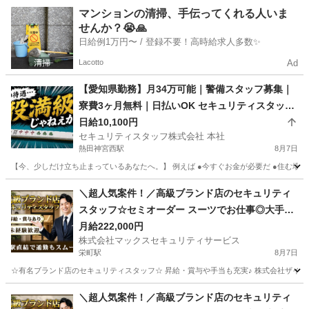
愛知
大府市
大府駅
その他
マンションの清掃、手伝ってくれる人いま
せんか？😭🙏
日給例1万円〜 / 登録不要！高時給求人多数✨
Lacotto
Ad
【愛知県勤務】月34万可能｜警備スタッフ募集｜
寮費3ヶ月無料｜日払いOK セキュリティスタッフ
株式会社 本社 熱田神宮西
日給10,100円
セキュリティスタッフ株式会社 本社
熱田神宮西駅
8月7日
【今、少しだけ立ち止まっているあなたへ。】 例えば ●今すぐお金が必要だ ●住む場所に
愛知
名古屋市
熱田神宮西駅
警備員
保証人
＼超人気案件！／高級ブランド店のセキュリティ
スタッフ☆セミオーダー スーツでお仕事◎大手企
業なので福利厚生も充実☆ 株式会社マックスセキ
月給222,000円
株式会社マックスセキュリティサービス
ュリティサービス 栄町
栄町駅
8月7日
☆有名ブランド店のセキュリティスタッフ☆ 昇給・賞与や手当も充実♪ 株式会社ザイマ
愛知
名古屋市
栄町駅
警備員
＼超人気案件！／高級ブランド店のセキュリティ