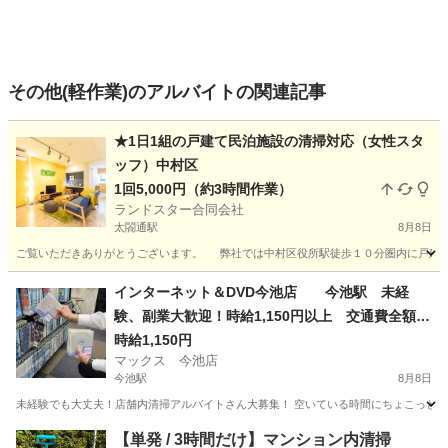
その他(軽作業)のアルバイトの関連記事
★1日1組の戸建て民泊施設の清掃対応（女性スタ
ッフ）中村区
1回5,000円（約3時間作業）
ランドスター合同会社
太閤通駅
8月8日
ご覧いただきありがとうございます。 弊社では中村区役所駅徒歩１０分圏内に戸建て
愛知
名古屋市
太閤通駅
清掃
スタッフ
インターネット＆DVD今池店 今池駅 未経
験、副業大歓迎！時給1,150円以上 交通費全額支
給 髪型髪色自由 日払い、週払いOK！ 店舗内
時給1,150円
マックス 今池店
清掃アルバイト 1日4時間以上 週1日からOK
今池駅
8月8日
未経験でも大丈夫！店舗内清掃アルバイトさん大募集！ 空いている時間にちょこっとお小
愛知
名古屋市
今池駅
清掃
フリーダイヤル
【単発 / 3時間だけ】マンション内清掃