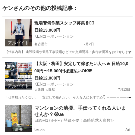
ケン
さんのその他の投稿記事：
現場警備作業スタッフ募集👮👮‍♂️
日給13,000円
KENコーポレーション
アルバイト
名古屋市
7月2日
【仕事内容】 建設現場や道路工事現場などでの交通誘導・歩行者誘導をお任せします。 車
愛知
名古屋市
その他
スタッフ
【大阪・梅田】安定して稼ぎたい人へ🔥 日給10,0
00円〜15,000円💰週払いOK💸
日給12,000円
KENコーポレーション
アルバイト
大阪府 大阪駅
7月13日
「仕事切れたくない」 「安定して働きたい」 そんな人におすすめ👇 ーーーーーーーーーーー
大阪
大阪市
大阪駅
警備員
梅田
マンションの清掃、手伝ってくれる人いま
せんか？😭🙏
日給例1万円〜 / 登録不要！高時給求人多数✨
Lacotto
Ad