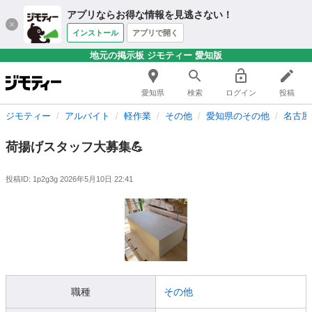
アプリならお得な情報を見逃さない！
インストール
アプリで開く
地元の掲示板 ジモティー 愛知版
愛知県
検索
ログイン
投稿
ジモティー
アルバイト
軽作業
その他
愛知県のその他
名古屋
荷揚げスタッフ大募集💪
投稿ID: 1p2g3g
2026年5月10日 22:41
職種
その他