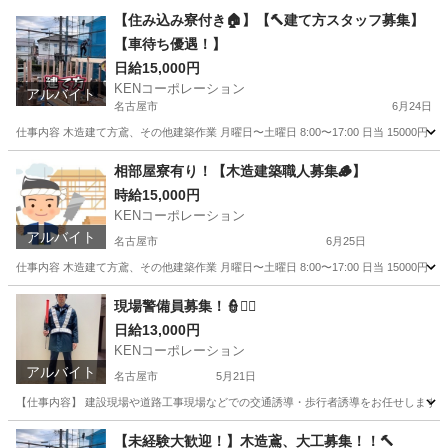
【住み込み寮付き🏠】【🔨建て方スタッフ募集】
【車待ち優遇！】
日給15,000円
KENコーポレーション
アルバイト
名古屋市
6月24日
仕事内容 木造建て方鳶、その他建築作業 月曜日〜土曜日 8:00〜17:00 日当 15000
愛知
名古屋市
鳶職
相部屋寮有り！【木造建築職人募集🪵】
時給15,000円
KENコーポレーション
アルバイト
名古屋市
6月25日
仕事内容 木造建て方鳶、その他建築作業 月曜日〜土曜日 8:00〜17:00 日当 15000
愛知
名古屋市
鳶職
現場警備員募集！👮👮‍♂️
日給13,000円
KENコーポレーション
アルバイト
名古屋市
5月21日
【仕事内容】 建設現場や道路工事現場などでの交通誘導・歩行者誘導をお任せします。 車
愛知
名古屋市
その他
建設現場
【未経験大歓迎！】木造鳶、大工募集！！🔨