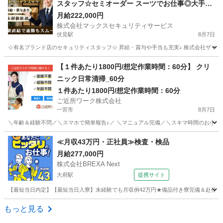
スタッフ☆セミオーダー スーツでお仕事◎大手企
業なので福利厚生も充実☆ 株式会社マックスセキ
月給222,000円
株式会社マックスセキュリティサービス
ュリティサービス 伏見
伏見駅
8月7日
☆有名ブランド店のセキュリティスタッフ☆ 昇給・賞与や手当も充実♪ 株式会社ザイマ
愛知
名古屋市
伏見駅
警備員
【１件あたり1800円/想定作業時間：60分】 クリ
ニック日常清掃_60分
１件あたり1800円/想定作業時間：60分
ご近所ワーク株式会社
一宮市
8月7日
＼年齢＆経験不問／＼スマホで簡単報告♪／ ＼マニュアル完備／＼スキマ時間のお小遣い稼
愛知
一宮市
その他
≪月収43万円・正社員≫検査・検品
月給277,000円
株式会社BREXA Next
大府駅
提携サイト
【最短当日内定】【最短当日入寮】未経験でも月収例42万円★備品付き寮完備＆赴任旅費
愛知
大府市
大府駅
その他
もっと見る