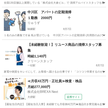
全国130店舗以上展開している「株式会社大倉ビル」で 清掃アルバイトスタッフを募集して
愛知
名古屋市
金山駅
清掃
フリーダイヤル
中川区 アパートの定期清掃
１勤務 2000円
りゅうず
味鋺駅
8月7日
１名のみの募集です🙇 私が受けている 中川区アパートの定期清掃 (共用部のみ)です ４階
愛知
名古屋市
味鋺駅
清掃
【未経験歓迎！】リユース商品の清掃スタッフ募
集
時給1,140円
クリーンスタッフ
一社駅
8月7日
家電や雑貨をキレイにして、お客様へ届けるお仕事です！ 「コツコツ作業するのが好き」
愛知
名古屋市
一社駅
清掃
スタッフ
≪月収43万円・正社員≫検査・検品
月給277,000円
株式会社BREXA Next
大府駅
提携サイト
【最短当日内定】【最短当日入寮】未経験でも月収例42万円★備品付き寮完備＆赴任旅費