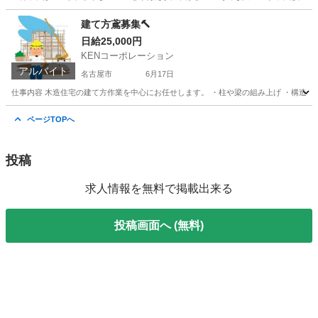
愛知
名古屋市
その他
貸出
建て方鳶募集🔨
日給25,000円
KENコーポレーション
アルバイト
名古屋市
6月17日
仕事内容 木造住宅の建て方作業を中心にお任せします。 ・柱や梁の組み上げ ・構造材の
愛知
名古屋市
鳶職
建築現場
ページTOPへ
投稿
求人情報を無料で掲載出来る
投稿画面へ (無料)