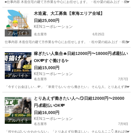
■仕事内容 木造住宅の建て方作業を中心にお任せします。 ・柱や梁の組み上げ ・構造材
愛知
名古屋市
大工
建築現場
木造鳶、大工募集【東海エリア全域】
日給25,000円
KENコーポレーション
アルバイト
名古屋市
6月25日
仕事内容 木造住宅の建て方作業を中心にお任せします。 ・柱や梁の組み上げ ・構造材の
愛知
名古屋市
鳶職
建築現場
稼ぎたい人集合🔥日給12000円〜18000円💰週払い
OK💸すぐ働ける✨
日給15,000円
KENコーポレーション
アルバイト
名古屋市
7月7日
「今すぐお金ほしい…💸」 「単発でもいいから働きたい」 そんな人、とりあえず来てくださ
愛知
名古屋市
建築
とりあえず働きたい人へ😏日給12000円〜20000
円💰週払いOK💸
日給16,000円
KENコーポレーション
アルバイト
名古屋市
7月9日
「何やればいいかわからない」 「とりあえず仕事ほしい」 そんな人ここ👇 来れば仕事ありま