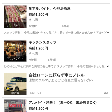
夜アルバイト、今池居酒屋
時給1,200円
きも善
アルバイト
今池駅
6月4日
スタッフ募集！ 今池の老舗やきとり屋「きも善」で一緒に働きませんか？ アルバイト：時給1,200円
愛知
名古屋市
今池駅
居酒屋
洗い場
キッチンスタッフ
時給1,200円
きも善
アルバイト
今池駅
6月4日
炒め物など中心に簡単な調理のお仕事です スタッフ募集！ 今池の老舗やきとり屋「きも善」で一緒
愛知
名古屋市
今池駅
居酒屋
スタッフ
自社ローンに頼らず車にノレル
理想のクルマがあるけど審査に通らない方へ
（株）ICT
Ad
アルバイト急募！（週一OK、未経験者OK）
時給1,200円