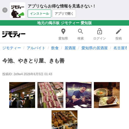
アプリならお得な情報を見逃さない！
インストール
アプリで開く
地元の掲示板 ジモティー 愛知版
愛知県
検索
ログイン
投稿
ジモティー
アルバイト
飲食
居酒屋
愛知県の居酒屋
名古屋市
今池、やきとり屋、きも善
投稿ID: 2e9w4
2026年6月5日 01:43