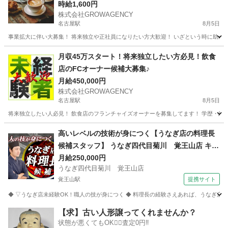
時給1,600円
株式会社GROWAGENCY
名古屋駅
8月5日
事業拡大に伴い大募集！ 将来独立や正社員になりたい方大歓迎！ いざという時に助かる日
愛知
名古屋市
名古屋駅
カフェ
時給
月収45万スタート！将来独立したい方必見！飲食
店のFCオーナー候補大募集♪
月給450,000円
株式会社GROWAGENCY
名古屋駅
8月5日
将来独立したい人必見！ 飲食店のフランチャイズオーナーを募集してます！ 学歴・経験不
愛知
名古屋市
名古屋駅
その他
1LDK
高いレベルの技術が身につく【うなぎ店の料理長
候補スタッフ】 うなぎ四代目菊川 覚王山店 キッ
チンスタッフ
月給250,000円
うなぎ四代目菊川 覚王山店
覚王山駅
提携サイト
◆ ▽うなぎ店未経験OK！職人の技が身につく ◆ 料理長の経験さえあれば、うなぎ店
愛知
名古屋市
覚王山駅
キッチン
【求】古い人形譲ってくれませんか？
状態が悪くてもOK🙆‍♀️査定0円‼️