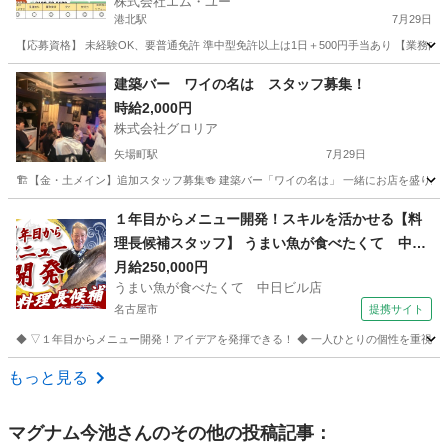
株式会社エム・ユー
港北駅
7月29日
【応募資格】 未経験OK、要普通免許 準中型免許以上は1日＋500円手当あり 【業務
愛知
名古屋市
港北駅
飲食
スタッフ
建築バー ワイの名は スタッフ募集！
時給2,000円
株式会社グロリア
矢場町駅
7月29日
🏗️【金・土メイン】追加スタッフ募集🍻 建築バー「ワイの名は」 一緒にお店を盛り上
愛知
名古屋市
矢場町駅
その他
スタッフ
１年目からメニュー開発！スキルを活かせる【料
理長候補スタッフ】 うまい魚が食べたくて 中日
ビル店 キッチンスタッフ
月給250,000円
うまい魚が食べたくて 中日ビル店
名古屋市
提携サイト
◆ ▽１年目からメニュー開発！アイデアを発揮できる！ ◆ 一人ひとりの個性を重視し
愛知
名古屋市
キッチン
もっと見る
マグナム今池
さんのその他の投稿記事：