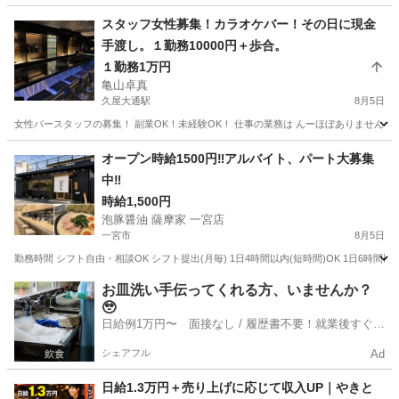
スタッフ女性募集！カラオケバー！その日に現金
手渡し。１勤務10000円＋歩合。
１勤務1万円
亀山卓真
久屋大通駅
8月5日
女性バースタッフの募集！ 副業OK！未経験OK！ 仕事の業務は んーほぼありません笑
愛知
名古屋市
久屋大通駅
バーテンダー
スタッフ
オープン時給1500円‼️アルバイト、パート大募集
中‼️
時給1,500円
泡豚醤油 薩摩家 一宮店
一宮市
8月5日
勤務時間 シフト自由・相談OK シフト提出(月毎) 1日4時間以内(短時間)OK 1日6時間以内O
愛知
一宮市
その他
夏休み
お皿洗い手伝ってくれる方、いませんか？
🥹
日給例1万円〜 面接なし / 履歴書不要！就業後すぐに
お給料がもらえる✨
シェアフル
Ad
日給1.3万円＋売り上げに応じて収入UP｜やきと