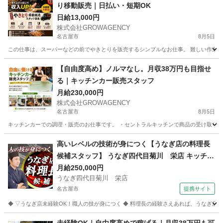
り移動販売｜日払い・短期OK
日給13,000円
株式会社GROWAGENCY
名古屋市
8月5日
この仕事は、スーパーなどの前でやきとりを販売するシンプルなお仕事。 難しい作業はな
愛知
名古屋市
その他
移動販売
【自由度高め】ノルマなし。月収38万円も目指せ
る｜キッチンカー販売スタッフ
月給230,000円
株式会社GROWAGENCY
名古屋市
8月5日
キッチンカーでの調理・販売のお仕事です。 ・セントラルキッチンで商品の受け取り ・
愛知
名古屋市
その他
キッチンカー
高いレベルの技術が身につく【うなぎ店の料理長
候補スタッフ】 うなぎ四代目菊川 栄店 キッチン
スタッフ
月給250,000円
うなぎ四代目菊川 栄店
名古屋市
提携サイト
◆ ▽うなぎ店未経験OK！職人の技が身につく ◆ 料理長の経験さえあれば、うなぎ店
愛知
名古屋市
キッチン