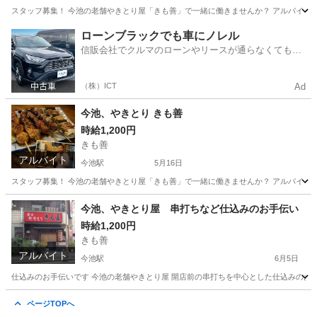
スタッフ募集！ 今池の老舗やきとり屋「きも善」で一緒に働きませんか？ アルバイト：時給1,200円
愛知
名古屋市
今池駅
居酒屋
ローンブラックでも車にノレル
信販会社でクルマのローンやリースが通らなくてもク
ルマをご利用いただけるサービスがあります！
（株）ICT
Ad
今池、やきとり きも善
時給1,200円
きも善
アルバイト
今池駅
5月16日
スタッフ募集！ 今池の老舗やきとり屋「きも善」で一緒に働きませんか？ アルバイト：時給1,200円
愛知
名古屋市
今池駅
居酒屋
洗い場
今池、やきとり屋 串打ちなど仕込みのお手伝い
時給1,200円
きも善
アルバイト
今池駅
6月5日
仕込みのお手伝いです 今池の老舗やきとり屋 開店前の串打ちを中心とした仕込みのお手伝いです
愛知
名古屋市
今池駅
居酒屋
洗い場
ページTOPへ