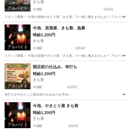
きも善
アルバイト
今池駅
6月5日
スタッフ募集！ 今池の老舗やきとり屋「きも善」で一緒に働きませんか？ アルバイト：時給1,200円
愛知
名古屋市
今池駅
飲食
趣味
今池、居酒屋、きも善、急募
時給1,200円
きも善
アルバイト
今池駅
6月4日
スタッフ募集！ 今池の老舗やきとり屋「きも善」で一緒に働きませんか？ アルバイト：時給1,200円
愛知
名古屋市
今池駅
居酒屋
洗い場
開店前の仕込み、串打ち
時給1,200円
きも善
アルバイト
今池駅
6月5日
串打ちを中心とした開店前の仕込みのお手伝い
愛知
名古屋市
今池駅
居酒屋
今池、やきとり屋 きも善
時給1,200円
きも善
アルバイト
今池駅
6月5日