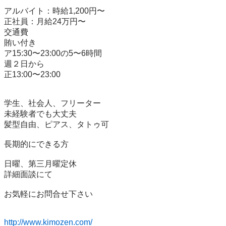
アルバイト：時給1,200円〜

正社員：月給24万円〜

交通費

賄い付き

ア15:30〜23:00の5〜6時間

週２日から

正13:00〜23:00

学生、社会人、フリーター

未経験者でも大丈夫

髪型自由、ピアス、タトゥ可

長期的にできる方

日曜、第三月曜定休

詳細面談にて

お気軽にお問合せ下さい

http://www.kimozen.com/