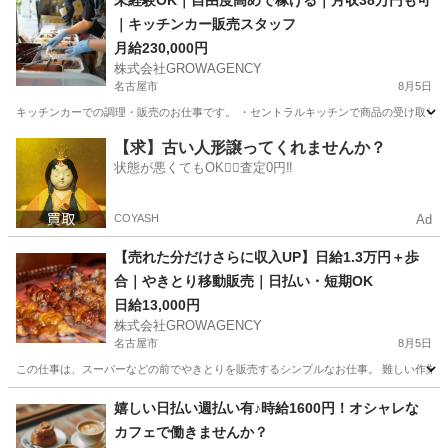
未経験OK｜自由度高めで稼げる｜月収38万円も可
｜キッチンカー販売スタッフ
月給230,000円
株式会社GROWAGENCY
名古屋市
8月5日
キッチンカーでの調理・販売のお仕事です。 ・セントラルキッチンで商品の受け取り ・
愛知
名古屋市
その他
キッチンカー
【求】古い人形譲ってくれませんか？
状態が悪くてもOK🙆‍♀️査定0円‼️
COYASH
Ad
【売れた分だけさらに収入UP】日給1.3万円＋歩
合｜やきとり移動販売｜日払い・短期OK
日給13,000円
株式会社GROWAGENCY
名古屋市
8月5日
この仕事は、スーパーなどの前でやきとりを販売するシンプルなお仕事。 難しい作業はな
愛知
名古屋市
その他
移動販売
嬉しい日払い週払い有♪時給1600円！オシャレな
カフェで働きませんか？