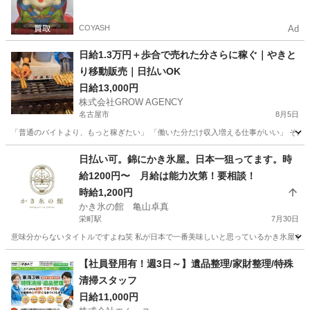
COYASH
Ad
日給1.3万円＋歩合で売れた分さらに稼ぐ｜やきと
り移動販売｜日払いOK
日給13,000円
株式会社GROW AGENCY
名古屋市
8月5日
「普通のバイトより、もっと稼ぎたい」 「働いた分だけ収入増える仕事がいい」 そんな方
愛知
名古屋市
その他
移動販売
日払い可。錦にかき氷屋。日本一狙ってます。時
給1200円〜 月給は能力次第！要相談！
時給1,200円
かき氷の館 亀山卓真
栄町駅
7月30日
意味分からないタイトルですよね笑 私が日本で一番美味しいと思っているかき氷屋をさせて
愛知
名古屋市
栄町駅
飲食
時給
【社員登用有！週3日～】遺品整理/家財整理/特殊
清掃スタッフ
日給11,000円