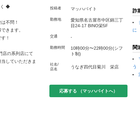
く ◆
投稿者
マッハバイト
詐
勤務地
愛知県名古屋市中区錦三丁
験は不問！
目24-17 BINO栄5F
得できます。
に
交通
-
です！
関
勤務時間
10時00分〜22時00分(シフ
門店の系列店にて
ト制)
担当していただきま
社名/
う
うなぎ四代目菊川 栄店
店名
応募する
（マッハバイトへ）