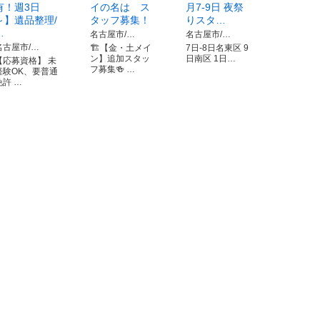
有！週3日
イの名は ス
月7-9日 夜祭
～】遺品整理/
タッフ募集！
りスタ…
…
名古屋市/…
名古屋市/…
名古屋市/…
🏗️【金・土メイ
7日-8日名東区 9
ン】追加スタッ
日南区 1日…
【応募資格】 未
フ募集🍻 …
経験OK、要普通
免許 …