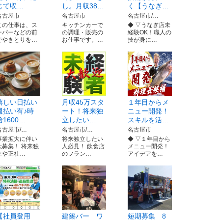
じて収…
し。月収38…
く【うなぎ…
名古屋市
名古屋市
名古屋市/…
この仕事は、ス
キッチンカーで
◆ ▽うなぎ店未
ーパーなどの前
の調理・販売の
経験OK！職人の
でやきとりを…
お仕事です。…
技が身に…
嬉しい日払い
月収45万スタ
１年目からメ
週払い有♪時
ート！将来独
ニュー開発！
給1600…
立したい…
スキルを活…
名古屋市/…
名古屋市/…
名古屋市
事業拡大に伴い
将来独立したい
◆ ▽１年目から
大募集！ 将来独
人必見！ 飲食店
メニュー開発！
立や正社…
のフラン…
アイデアを…
【社員登用
建築バー ワ
短期募集 8