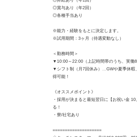
◎昇給あり（年1回）
◎賞与あり（年2回）
◎各種手当あり
※能力・経験をもとに決定します。
※試用期間：3ヶ月（待遇変動なし）
＜勤務時間＞
▼10:00～22:00（上記時間帯のうち、実働
▼シフト制（月7回休み）…GWや夏季休暇
得可能！
《オススメポイント》
・採用が決まると最短翌日に【お祝い金 10,
る！
・寮/社宅あり
====================