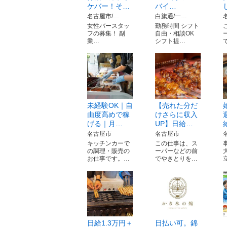
ケバー！そ…
バイ…
名古屋市/…
白旗通/一…
女性バースタッ
勤務時間 シフト
フの募集！ 副
自由・相談OK
業…
シフト提…
未経験OK｜自
【売れた分だ
由度高めで稼
けさらに収入
げる｜月…
UP】日給…
名古屋市
名古屋市
キッチンカーで
この仕事は、ス
の調理・販売の
ーパーなどの前
お仕事です。…
でやきとりを…
日給1.3万円＋
日払い可。錦