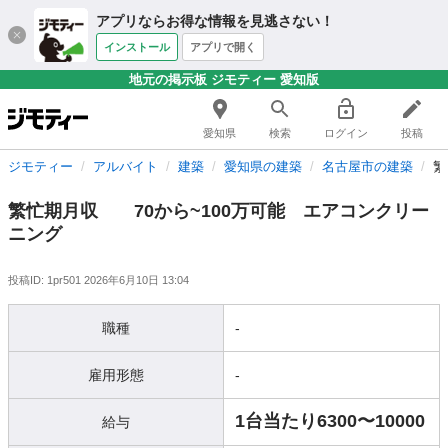
アプリならお得な情報を見逃さない！
インストール
アプリで開く
地元の掲示板 ジモティー 愛知版
愛知県
検索
ログイン
投稿
ジモティー
アルバイト
建築
愛知県の建築
名古屋市の建築
繁
繁忙期月収 70から~100万可能 エアコンクリー
ニング
投稿ID: 1pr501
2026年6月10日 13:04
職種
-
雇用形態
-
1台当たり6300〜10000
給与