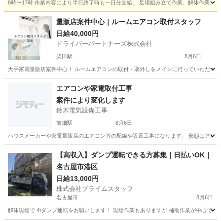
8時〜17時 作業内容により半日終了時も一日分支給。 足場組み立て作業、解体作業、資
愛知
豊田市
鳶職
一日
量販店案件中心｜ルームエアコン取付スタッフ
日給40,000円
ドライバーパートナーズ株式会社
柴田駅
8月6日
大手家電量販店案件中心！ ルームエアコンの取付・取外しをメインに行っていただくお仕
愛知
東海市
柴田駅
その他
量販店
エアコンや家電取付工事
案件により変化します
鈴木電気設備工事
前畑駅
8月6日
ハウスメーカーや家電量販店のエアコン等の配線や設置工事になります、 形態はアルバイ
愛知
豊橋市
前畑駅
その他
【高収入】ダンプ運転できる方募集｜日払いOK｜
名古屋市港区
日給13,000円
株式会社プライムスタッフ
名古屋市
8月6日
解体現場で 4tダンプ運転をお願いします！ 現場作業もありますが 補助作業が中心です！ 8/