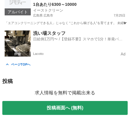
1台あたり6300～10000
イーストクリーン
アルバイト
広島県 広島市
7月25日
「エアコンクリーニングできる人」じゃなく “これから稼げる人”を育てます。 未経験O
広島
広島市
その他
量販店
洗い場スタッフ
日給例1万円〜 /【登録不要】スマホで1分！単発バイ
ト一括検索✨
Lacotto
Ad
ページTOPへ
投稿
求人情報を無料で掲載出来る
投稿画面へ (無料)