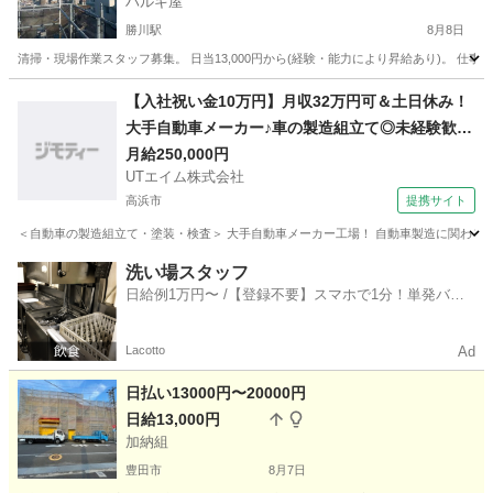
ハルキ屋
勝川駅
8月8日
清掃・現場作業スタッフ募集。 日当13,000円から(経験・能力により昇給あり)。 仕
愛知
春日井市
勝川駅
その他
【入社祝い金10万円】月収32万円可＆土日休み！
大手自動車メーカー♪車の製造組立て◎未経験歓
迎！若手ミドル男性活躍中♪【社宅費全額補助】＜
月給250,000円
UTエイム株式会社
愛知県岡崎市＞
高浜市
提携サイト
＜自動車の製造組立て・塗装・検査＞ 大手自動車メーカー工場！ 自動車製造に関わる車
愛知
高浜市
大工
洗い場スタッフ
日給例1万円〜 /【登録不要】スマホで1分！単発バイ
ト一括検索✨
Lacotto
Ad
日払い13000円〜20000円
日給13,000円
加納組
豊田市
8月7日