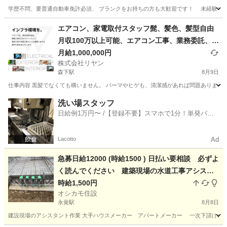
学歴不問、要普通自動車免許必須、 ブランクをお持ちの方も大歓迎です！ 未経験でも意
愛知
小牧市
田県神社前駅
建築
業務委託
エアコン、家電取付スタッフ髭、髪色、髪型自由
月収100万以上可能、エアコン工事、業務委託、独
立支援、大大大募集中④
月給1,000,000円
株式会社リヤン
森下駅
8月9日
仕事内容 黒髪でなくても構いません。 パーマやヒゲも、清潔感があれば問題ありません
愛知
名古屋市
森下駅
建築
業務委託
洗い場スタッフ
日給例1万円〜 /【登録不要】スマホで1分！単発バイ
ト一括検索✨
Lacotto
Ad
急募日給12000 (時給1500 ) 日払い要相談 必ずよ
く読んでください 建築現場の水道工事アシスタ
ント ⭐︎残り枠1名のみ
時給1,500円
オシカモ住設
永覚駅
8月8日
建設現場のアシスタント作業 大手ハウスメーカー アパートメーカー 一次下請けの水道