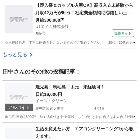
愛知
名古屋市
建築
期間限定
【即入寮＆カップル入寮OK】高収入☆未経験から
月収42万円が叶う！社宅費全額補助◎嬉しい土日
休み！20代30代若手活躍中♪メーカーへの直接雇
月給300,000円
UTエイム株式会社
用のチャンスあり♪【自動車の製造加工・塗装】＜
知多市
提携サイト
愛知県大府市＞
☆未経験歓迎！丁寧に研修をおこないますのでご安心ください！ 20代・30代の男女
愛知
知多市
大工
もっと見る
田中
さんのその他の投稿記事：
鹿児島 馬毛島 手元 未経験可！
日給16,000円
イーストクリーン
アルバイト
鹿児島県 西之表市
6月6日
馬毛島 日給:16000円（込） 3食付き 社会保険こちらでかけます 負担は本人負担だけ
鹿児島
西之表市
その他
生活を変えたい方 エアコンクリーニング1から教
えます。