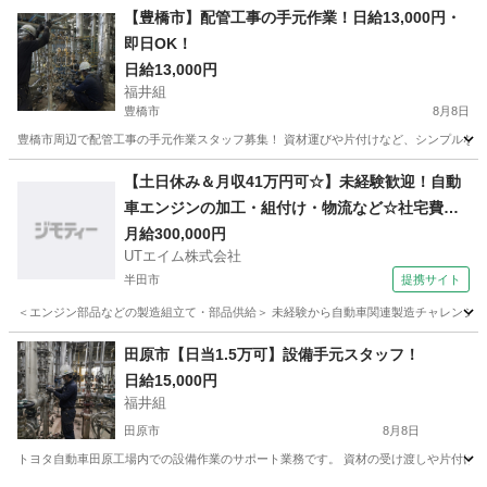
愛知
豊田市
永覚駅
その他
建設現場
【豊橋市】配管工事の手元作業！日給13,000円・
即日OK！
日給13,000円
福井組
豊橋市
8月8日
豊橋市周辺で配管工事の手元作業スタッフ募集！ 資材運びや片付けなど、シンプルな補助作業
愛知
豊橋市
建築
【土日休み＆月収41万円可☆】未経験歓迎！自動
車エンジンの加工・組付け・物流など☆社宅費全
額補助☆駅から無料送迎あり◎直接雇用の可能性
月給300,000円
UTエイム株式会社
あり！【カップル・家族入寮OK】＜愛知県碧南市
半田市
提携サイト
＞
＜エンジン部品などの製造組立て・部品供給＞ 未経験から自動車関連製造チャレンジ！ 
愛知
半田市
大工
田原市【日当1.5万可】設備手元スタッフ！
日給15,000円
福井組
田原市
8月8日
トヨタ自動車田原工場内での設備作業のサポート業務です。 資材の受け渡しや片付けなどをお任