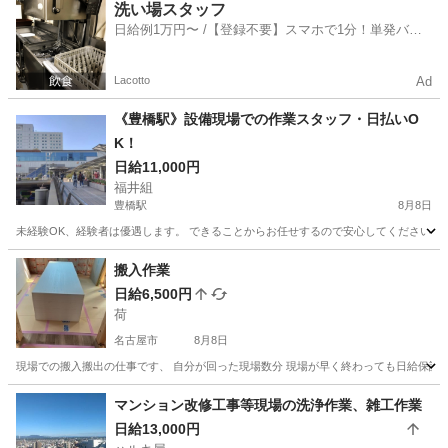
愛知
田原市
建築
洗い場スタッフ
日給例1万円〜 /【登録不要】スマホで1分！単発バイ
ト一括検索✨
Lacotto
Ad
《豊橋駅》設備現場での作業スタッフ・日払いO
K！
日給11,000円
福井組
豊橋駅
8月8日
未経験OK、経験者は優遇します。 できることからお任せするので安心してください。 ●
愛知
豊橋市
豊橋駅
その他
スタッフ
搬入作業
日給6,500円
荷
名古屋市
8月8日
現場での搬入搬出の仕事です、 自分が回った現場数分 現場が早く終わっても日給保証 6500円〜23
愛知
名古屋市
その他
マンション改修工事等現場の洗浄作業、雑工作業
日給13,000円