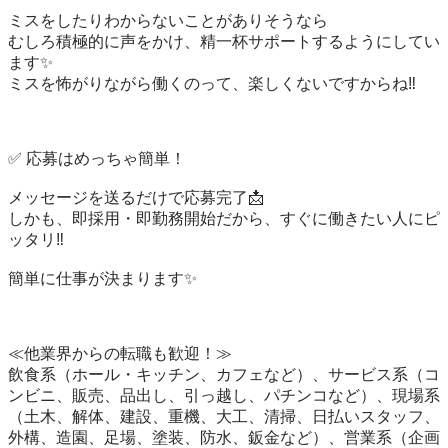
ミスをしたりわからないことがありそうなら

むしろ積極的に声をかけ、精一杯サポートするようにしてい
ます✨

ミスを怖がりながら働くのって、楽しくないですからね‼️

✅ 応募はめっちゃ簡単！

メッセージを送るだけで応募完了📩

しかも、即採用・即勤務開始だから、すぐに働きたい人にピ
ッタリ‼️

簡単に仕事が決まります✨

≪他業界からの転職も歓迎！≫

飲食系（ホール・キッチン、カフェなど）、サービス系（コ
ンビニ、販売、品出し、引っ越し、パチンコなど）、現場系
（土木、解体、建設、重機、大工、清掃、日払いスタッフ、
外構、造園、足場、塗装、防水、鈑金など）、営業系（企画