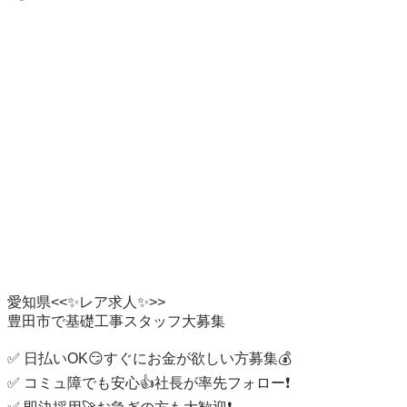
愛知県<<✨レア求人✨>>

豊田市で基礎工事スタッフ大募集

✅ 日払いOK😏すぐにお金が欲しい方募集💰

✅ コミュ障でも安心👍社長が率先フォロー❗️
