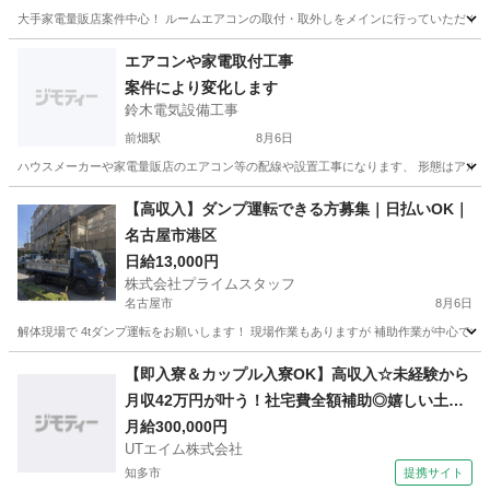
大手家電量販店案件中心！ ルームエアコンの取付・取外しをメインに行っていただくお仕
愛知
東海市
柴田駅
その他
量販店
エアコンや家電取付工事
案件により変化します
鈴木電気設備工事
前畑駅
8月6日
ハウスメーカーや家電量販店のエアコン等の配線や設置工事になります、 形態はアルバイ
愛知
豊橋市
前畑駅
その他
【高収入】ダンプ運転できる方募集｜日払いOK｜
名古屋市港区
日給13,000円
株式会社プライムスタッフ
名古屋市
8月6日
解体現場で 4tダンプ運転をお願いします！ 現場作業もありますが 補助作業が中心です！ 8/
愛知
名古屋市
建築
期間限定
【即入寮＆カップル入寮OK】高収入☆未経験から
月収42万円が叶う！社宅費全額補助◎嬉しい土日
休み！20代30代若手活躍中♪メーカーへの直接雇
月給300,000円
UTエイム株式会社
用のチャンスあり♪【自動車の製造加工・塗装】＜
知多市
提携サイト
愛知県大府市＞