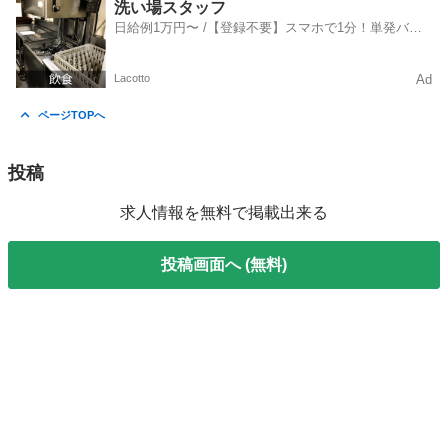
茨城
鹿嶋市
軽作業
茨城
神栖市
軽作業
スタッフ
洗い場スタッフ
日給例1万円〜 /【登録不要】スマホで1分！単発バイ
ト一括検索✨
Lacotto
Ad
ページTOPへ
投稿
求人情報を無料で掲載出来る
投稿画面へ (無料)