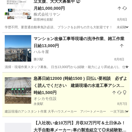
立支援、大大大募集中 ②
月給1,000,000円
株式会社リヤン
田県神社前駅
8月8日
学歴不問、要普通自動車免許必須、 ブランクをお持ちの方も大歓迎です！ 未経験でも意
愛知
小牧市
田県神社前駅
建築
業務委託
マンション改修工事等現場の洗浄作業、雑工作業
日給13,000円
ハルキ屋
勝川駅
8月8日
清掃・現場作業スタッフ募集。 日当13,000円から(経験・能力により昇給あり)。 仕
愛知
春日井市
勝川駅
その他
急募日給12000 (時給1500 ) 日払い要相談 必ずよ
く読んでください 建築現場の水道工事アシスタ
ント ⭐︎残り枠1名のみ
時給1,500円
オシカモ住設
永覚駅
8月7日
建設現場のアシスタント作業 大手ハウスメーカー アパートメーカー 一次下請けの水道
愛知
豊田市
永覚駅
その他
建設現場
【入社祝い金10万円】月収32万円可＆土日休み！
大手自動車メーカー♪車の製造組立て◎未経験歓