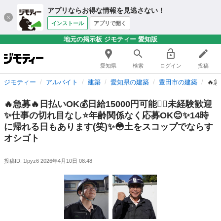
アプリならお得な情報を見逃さない！
インストール
アプリで開く
地元の掲示板 ジモティー 愛知版
愛知県
検索
ログイン
投稿
ジモティー
アルバイト
建築
愛知県の建築
豊田市の建築
🔥
🔥急募🔥日払いOK💰日給15000円可能🙆‍♀️未経験歓迎
✨仕事の切れ目なし⭐️年齢関係なく応募OK😊✨14時
に帰れる日もあります(笑)✨😳土をスコップでならす
オシゴト
投稿ID: 1lpyz6
2026年4月10日 08:48