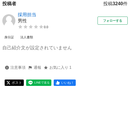
投稿者
投稿
3240
件
採用担当
男性
フォローする
0.0
身分証
法人書類
自己紹介文が設定されていません
注意事項
通報
お気に入り 1
ポスト
いいね！
LINEで送る