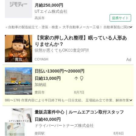
迎！若手ミドル男性活躍中♪【社宅費全額補助】＜
月給250,000円
UTエイム株式会社
愛知県岡崎市＞
高浜市
提携サイト
＜自動車の製造組立て・塗装・検査＞ 大手自動車メーカー工場！ 自動車製造に関わる車
愛知
高浜市
大工
【実家の押し入れ整理】眠っている人形あ
りませんか？
状態が悪くてもOK🙆‍♀️査定0円‼️
COYASH
Ad
日払い13000円〜20000円
日給13,000円
加納組
豊田市
8月7日
8時〜17時 作業内容により半日終了時も一日分支給。 足場組み立て作業、解体作業、資
愛知
豊田市
鳶職
一日
量販店案件中心｜ルームエアコン取付スタッフ
日給40,000円
ドライバーパートナーズ株式会社
柴田駅
8月6日