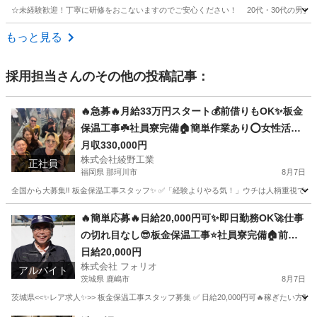
☆未経験歓迎！丁寧に研修をおこないますのでご安心ください！ 20代・30代の男女
愛知
知多市
大工
もっと見る
採用担当
さんのその他の投稿記事：
🔥急募🔥月給33万円スタート💰前借りもOK✨板金
保温工事☘️社員寮完備🏠簡単作業あり⭕️女性活躍
中👩経験問わず誰でも応募歓迎🎉
月収330,000円
株式会社綾野工業
正社員
福岡県 那珂川市
8月7日
全国から大募集‼️ 板金保温工事スタッフ✨ ✅「経験よりやる気！」ウチは人柄重視です😊 
福岡
那珂川市
土木
未経験
🔥簡単応募🔥日給20,000円可✨即日勤務OK🚀仕事
の切れ目なし😎板金保温工事⭐️社員寮完備🏠前借
りあり💰年齢関係なく誰でも応募OK🎉
日給20,000円
株式会社 フォリオ
アルバイト
茨城県 鹿嶋市
8月7日
茨城県<<✨レア求人✨>> 板金保温工事スタッフ募集 ✅ 日給20,000円可🔥稼ぎたい方歓