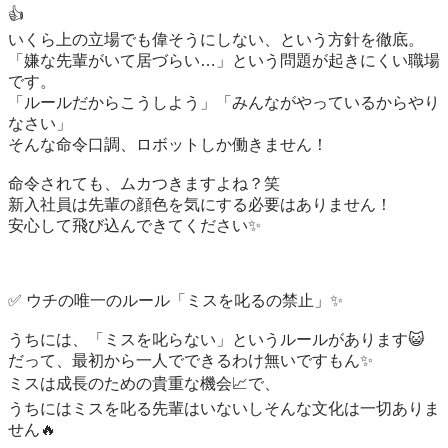
👍

いくら上の立場でも偉そうにしない、という方針を徹底。

「嫌な先輩がいて居づらい…」という問題が起きにくい職場
です。

「ルールだからこうしよう」「みんながやっているからやり
なさい」

そんな命令口調、ロボットしか働きません！

命令されても、ムカつきますよね？笑

新入社員は先輩の顔色を気にする必要はありません！

安心して飛び込んできてください✨

✅ ウチの唯一のルール「ミスを叱るの禁止」✨

うちには、「ミスを叱らない」というルールがあります😺

だって、最初から一人でできるわけ無いですもん✨

ミスは成長のための貴重な機会📈で、

うちにはミスを叱る先輩はいないしそんな文化は一切ありま
せん🔥
