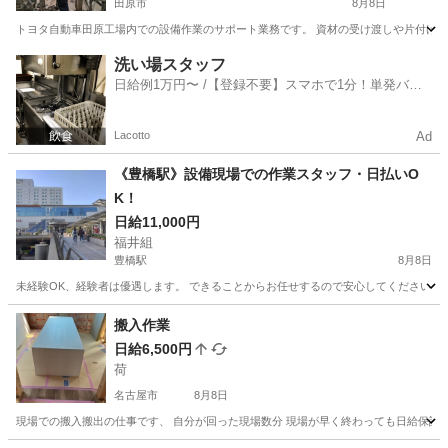
田原市
8月8日
トヨタ自動車田原工場内での設備作業のサポート業務です。 資材の受け渡しや片付けなどをお任
愛知
田原市
建築
洗い場スタッフ
日給例1万円〜 /【登録不要】スマホで1分！単発バイ
ト一括検索✨
Lacotto
Ad
《豊橋駅》設備現場での作業スタッフ・日払いO
K！
日給11,000円
福井組
豊橋駅
8月8日
未経験OK、経験者は優遇します。 できることからお任せするので安心してください。 ●
愛知
豊橋市
豊橋駅
その他
スタッフ
搬入作業
日給6,500円
荷
名古屋市
8月8日
現場での搬入搬出の仕事です、 自分が回った現場数分 現場が早く終わっても日給保証 6500円〜23