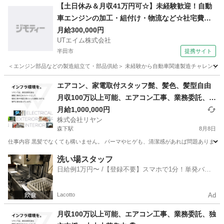
愛知
名古屋市
その他
【土日休み＆月収41万円可☆】未経験歓迎！自動
車エンジンの加工・組付け・物流など☆社宅費全
額補助☆駅から無料送迎あり◎直接雇用の可能性
月給300,000円
UTエイム株式会社
あり！【カップル・家族入寮OK】＜愛知県碧南市
半田市
提携サイト
＞
＜エンジン部品などの製造組立て・部品供給＞ 未経験から自動車関連製造チャレンジ！ 
愛知
半田市
大工
エアコン、家電取付スタッフ髭、髪色、髪型自由
月収100万以上可能、エアコン工事、業務委託、独
立支援、大大大募集中④
月給1,000,000円
株式会社リヤン
森下駅
8月8日
仕事内容 黒髪でなくても構いません。 パーマやヒゲも、清潔感があれば問題ありません
愛知
名古屋市
森下駅
建築
業務委託
洗い場スタッフ
日給例1万円〜 /【登録不要】スマホで1分！単発バイ
ト一括検索✨
Lacotto
Ad
月収100万以上可能、エアコン工事、業務委託、独