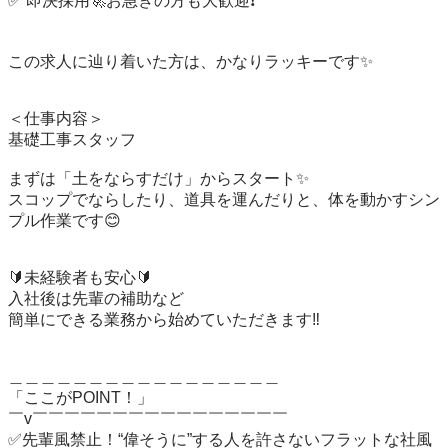
✅ 即決採用🚀お急ぎの方も大歓迎❗️

この求人に辿り着いた方は、かなりラッキーです✨

＜仕事内容＞

基礎工事スタッフ

まずは「土をならすだけ」からスタート✨

スコップでならしたり、道具を運んだりと、体を動かすシン
プル作業です😊

🔰未経験者も安心🔰

入社後は先輩の補助など

簡単にできる業務から始めていただきます‼️

＿＿＿＿＿＿＿＿＿＿＿＿＿＿＿＿＿

「ここがPOINT！」

￣v￣￣￣￣￣￣￣￣￣￣￣￣￣￣￣￣

✅先輩風禁止！“偉そうに”する人を許さないフラットな社風