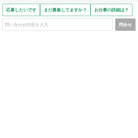
応募したいです
まだ募集してますか？
お仕事の詳細は？
問合せ
初めての方へ
利用規約
プライバシーポリシー
プライバシー・ステートメント
健全化に資する運用方針
お問い合わせ
運営会社
サイトマップ
ご利用ガイド
フリーワードで探す
PC版で表示
都道府県選択
特定商取引法の表示
利用者情報の外部送信について