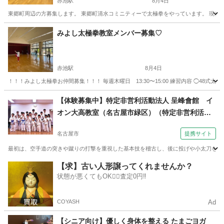
赤池駅
8月4日
東郷町周辺の方募集します。 東郷町清水コミニティーで太極拳をやっています。 現在練習
愛知
愛知郡
赤池駅
太極拳
みよし太極拳教室メンバー募集♡
赤池駅
8月4日
！！！みよし太極拳お仲間募集！！！ 毎週木曜日 13:30〜15:00 練習内容 ◯48式太
愛知
愛知郡
赤池駅
太極拳
太極剣
【体験募集中】特定非営利活動法人 呈峰會館 イ
オン大高教室（名古屋市緑区）（特定非営利活動
法人 呈峰會館 名古屋香流教室（名古屋市名東区)
名古屋市
提携サイト
土曜夕方６時半～）
最初は、空手道の突きや蹴りの打撃を重視した基本技を稽古し、後に投げや小太刀を使っ
愛知
名古屋市
空手/他格闘技
【求】古い人形譲ってくれませんか？
状態が悪くてもOK🙆‍♀️査定0円‼️
COYASH
Ad
【シニア向け】優しく身体を整える たまごヨガ