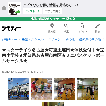
アプリならお得な情報を見逃さない！
インストール
アプリで開く
地元の掲示板 ジモティー 愛知版
愛知県
検索
ログイン
投稿
ジモティー
教室・スクール
スポーツ
その他
愛知県のその他
★スターライツ名古屋★毎週土曜日★体験受付中★宝
南小学校★愛知県名古屋市南区★ミニバスケットボー
ルサークル★
投稿ID: fzv43
2026年7月22日 07:34