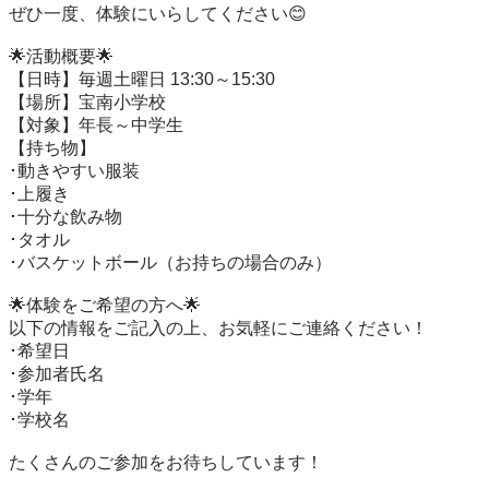
ぜひ一度、体験にいらしてください😊

🌟活動概要🌟

【日時】毎週土曜日 13:30～15:30

【場所】宝南小学校

【対象】年長～中学生

【持ち物】

･動きやすい服装

･上履き

･十分な飲み物

･タオル

･バスケットボール（お持ちの場合のみ）

🌟体験をご希望の方へ🌟

以下の情報をご記入の上、お気軽にご連絡ください！

･希望日

･参加者氏名

･学年

･学校名

たくさんのご参加をお待ちしています！
