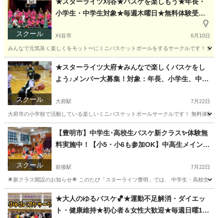
★スターライツ刈谷★バスケを楽しもう★年長・
小学生・中学生対象★毎週木曜日★無料体験受付
中★メンバー大募集★富士松北小学校★富士松東
スクール
小学校★愛知県★ミニバスケットボールサークル
刈谷市
6月10日
★
みんなで元気良く楽しくをモットーにミニバスケットボールをするサークルです！ 楽しい
愛知
刈谷市
その他
ミニバスケットボール
★スターライツ大府★みんなで楽しくバスケをし
よう♪メンバー大募集！対象：年長、小学生、中学
生★大府ミニバスケットボールサークル★
スクール
大府駅
7月22日
大府市の小学校で活動している楽しいミニバスケットボールサークルです！ 無料体験実施中で
愛知
大府市
大府駅
その他
ミニバスケットボール
【豊明市】中学生･高校生バスケ新クラス✨体験無
料実施中！【小5・小6も参加OK】中高生メインの
新クラス誕生🏀スターライツ豊明 沓掛小学校 毎週
スクール
土曜日
前後駅
7月22日
🌟新クラス開設のお知らせ🌟 このたび「スターライツ豊明」では、 中学生・高校生をメ
愛知
豊明市
前後駅
その他
クラス
★大人のゆるバスケ🏀★運動不足解消・ダイエッ
ト・健康維持★初心者＆女性大歓迎★毎週日曜19