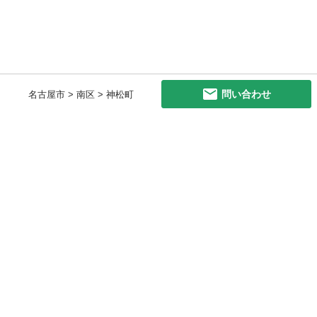
問い合わせ
名古屋市 > 南区 > 神松町
初めての方へ
利用規約
プライバシーポリシー
プライバシー・ステートメント
健全化に資する運用方針
お問い合わせ
運営会社
サイトマップ
ご利用ガイド
フリーワードで探す
PC版で表示
都道府県選択
特定商取引法の表示
利用者情報の外部送信について