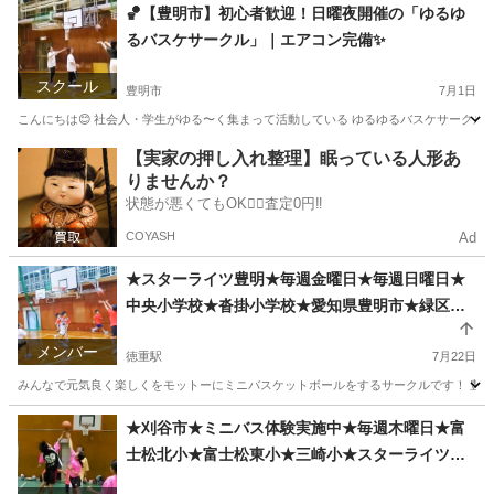
愛知
知多郡
緒川駅
その他
ミニバスケットボール
🏀【豊明市】初心者歓迎！日曜夜開催の「ゆるゆ
るバスケサークル」｜エアコン完備✨
スクール
豊明市
7月1日
こんにちは😊 社会人・学生がゆる〜く集まって活動している ゆるゆるバスケサークルで
愛知
豊明市
その他
バスケ
【実家の押し入れ整理】眠っている人形あ
りませんか？
状態が悪くてもOK🙆‍♀️査定0円‼️
COYASH
Ad
★スターライツ豊明★毎週金曜日★毎週日曜日★
中央小学校★沓掛小学校★愛知県豊明市★緑区近
郊★ミニバスケットボールサークル★
メンバー
徳重駅
7月22日
みんなで元気良く楽しくをモットーにミニバスケットボールをするサークルです！ 豊明
愛知
豊明市
徳重駅
バスケットボール
★刈谷市★ミニバス体験実施中★毎週木曜日★富
士松北小★富士松東小★三崎小★スターライツ刈
ミニバスケットボール
谷★年長･小学生･中学生★ミニバスケットボール