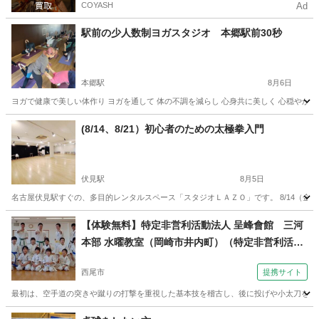
COYASH
Ad
駅前の少人数制ヨガスタジオ 本郷駅前30秒
本郷駅
8月6日
ヨガで健康で美しい体作り ヨガを通して 体の不調を減らし 心身共に美しく 心穏やかに
愛知
名古屋市
本郷駅
ヨガ
手ぶら
(8/14、8/21）初心者のための太極拳入門
伏見駅
8月5日
名古屋伏見駅すぐの、多目的レンタルスペース「スタジオＬＡＺＯ」です。 8/14（金）
愛知
名古屋市
伏見駅
太極拳
スタジオ
【体験無料】特定非営利活動法人 呈峰會館 三河
本部 水曜教室（岡崎市井内町）（特定非営利活動
法人 呈峰會館 西尾吉良教室（西尾市） 日曜朝１
西尾市
提携サイト
０時～）
最初は、空手道の突きや蹴りの打撃を重視した基本技を稽古し、後に投げや小太刀を使っ
愛知
西尾市
空手/他格闘技