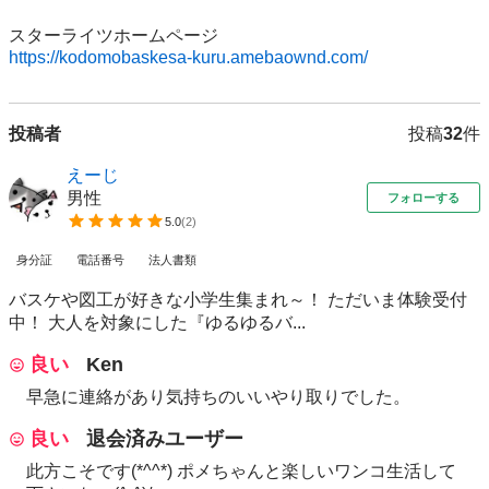
https://kodomobaskesa-kuru.amebaownd.com/
投稿者
投稿
32
件
えーじ
男性
フォローする
5.0
(
2
)
身分証
電話番号
法人書類
バスケや図工が好きな小学生集まれ～！ ただいま体験受付
中！ 大人を対象にした『ゆるゆるバ...
良い
Ken
早急に連絡があり気持ちのいいやり取りでした。
良い
退会済みユーザー
此方こそです(*^^*) ポメちゃんと楽しいワンコ生活して