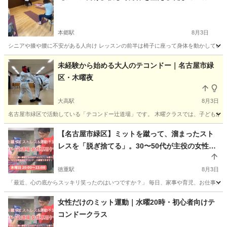
本郷駅
8月3日
シニアや膝や腰に不安がある人向け レッスンの前半は椅子に座って身体を動かしていきま
愛知
名古屋市
本郷駅
ヨガ
シニア
未経験から始める大人のテコンドー｜名古屋市緑
区・木曜夜
大高駅
8月3日
名古屋市緑区で活動している「テコンドー辻道場」です。 木曜クラスでは、子どもから
愛知
名古屋市
大高駅
空手/他格闘技
テコンドー
【名古屋市緑区】ミットを蹴って、溜まったスト
レスを「脱ぎ捨てる」。30〜50代が主役の女性専
用テコンドー
徳重駅
8月3日
「最近、心の底からスッキリ笑ったのはいつですか？」 毎日、家事や育児、お仕事……
愛知
名古屋市
徳重駅
空手/他格闘技
テコンドー
女性だけのミット運動｜水曜20時・初心者向けテ
コンドークラス