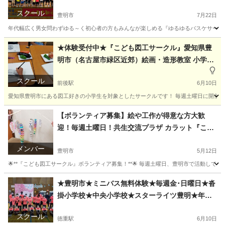
時〜21時★豊明市
スクール
豊明市
7月22日
年代幅広く男女問わずゆる～く初心者の方もみんなが楽しめる『ゆるゆるバスケサークル
愛知
豊明市
その他
バスケ
★体験受付中★『こども図工サークル』愛知県豊
明市（名古屋市緑区近郊）絵画・造形教室 小学生
対象 デッサン カラット
スクール
前後駅
6月10日
愛知県豊明市にある図工好きの小学生を対象としたサークルです！ 毎週土曜日に開催して
愛知
豊明市
前後駅
その他
図工
【ボランティア募集】絵や工作が得意な方大歓
迎！毎週土曜日！共生交流プラザ カラット『こど
も図工サークル』
メンバー
豊明市
5月12日
🌟**『こども図工サークル』ボランティア募集！**🌟 毎週土曜日、豊明市で活動して
愛知
豊明市
ボランティア
小学生
★豊明市★ミニバス無料体験★毎週金･日曜日★沓
掛小学校★中央小学校★スターライツ豊明★年長･
小学生･中学生★ミニバスケットボールサークル★
スクール
徳重駅
6月10日