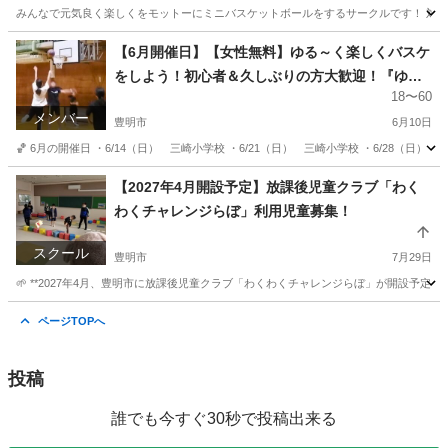
みんなで元気良く楽しくをモットーにミニバスケットボールをするサークルです！ 対象
愛知
豊明市
徳重駅
その他
サークル
【6月開催日】【女性無料】ゆる～く楽しくバスケ
をしよう！初心者＆久しぶりの方大歓迎！『ゆる
18〜60
ゆるバスケサークル』メンバー募集中♪
メンバー
豊明市
6月10日
🏀 6月の開催日 ・6/14（日） 三崎小学校 ・6/21（日） 三崎小学校 ・6/28（日） 大
愛知
豊明市
バスケットボール
バスケ
【2027年4月開設予定】放課後児童クラブ「わく
わくチャレンジらぼ」利用児童募集！
スクール
豊明市
7月29日
🌱 **2027年4月、豊明市に放課後児童クラブ「わくわくチャレンジらぼ」が開設予定！*
愛知
豊明市
その他
サークル
ページTOPへ
投稿
誰でも今すぐ30秒で投稿出来る