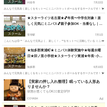
スクール
サークル★
刈谷市
7月22日
みんなで元気良く楽しくをモットーにミニバスケットボールをするサークルです！ 対象
愛知
刈谷市
その他
ミニバスケットボール
★スターライツ名古屋★🏀年長〜中学生対象！楽
しく元気にミニバス🏀親子参加OK・当番なし｜体
験歓迎！
スクール
笠寺駅
7月1日
こんにちは😊 **「みんなで元気よく、楽しく！」**をモットーに活動している ミニバ
愛知
名古屋市
笠寺駅
その他
バスケ
★知多郡東浦町★ミニバス体験実施中★毎週水曜
日★卯ノ里小学校★スターライツ東浦★年長･小学
生･中学生★ミニバスケットボールサークル★知多
スクール
市近郊★
知多郡
6月10日
みんなで元気良く楽しくをモットーにミニバスケットボールをするサークルです！ 対象
愛知
知多郡
その他
ミニバスケットボール
【実家の押し入れ整理】眠っている人形あ
りませんか？
状態が悪くてもOK🙆‍♀️査定0円‼️
COYASH
Ad