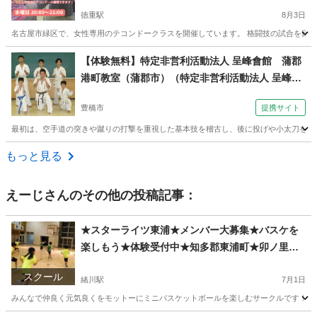
徳重駅
8月3日
名古屋市緑区で、女性専用のテコンドークラスを開催しています。 格闘技の試合を目指
愛知
名古屋市
徳重駅
空手/他格闘技
【体験無料】特定非営利活動法人 呈峰會館 蒲郡
港町教室（蒲郡市）（特定非営利活動法人 呈峰會
館 豊橋高師台教室（豊橋市浜道町）土曜夜７時
豊橋市
提携サイト
～）
最初は、空手道の突きや蹴りの打撃を重視した基本技を稽古し、後に投げや小太刀を使っ
愛知
豊橋市
空手/他格闘技
もっと見る
えーじ
さんのその他の投稿記事：
★スターライツ東浦★メンバー大募集★バスケを
楽しもう★体験受付中★知多郡東浦町★卯ノ里小
学校★毎週水曜日★東浦ミニバスケットボールサ
スクール
ークル★19:00〜20:45★
緒川駅
7月1日
みんなで仲良く元気良くをモットーにミニバスケットボールを楽しむサークルです！ メンバ