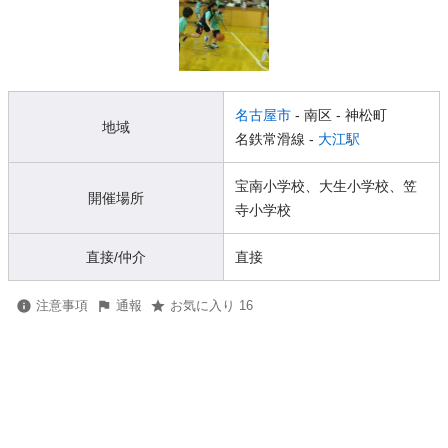
名古屋市
- 南区
- 神松町
地域
名鉄常滑線 -
大江駅
宝南小学校、大生小学校、笠
開催場所
寺小学校
直接/仲介
直接
注意事項
通報
お気に入り 16