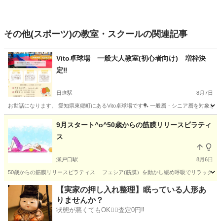
その他(スポーツ)の教室・スクールの関連記事
Vito卓球場 一般大人教室(初心者向け) 増枠決
定‼
日進駅
8月7日
お世話になります。 愛知県東郷町にあるVito卓球場です🏓 一般層・シニア層を対象とし
愛知
愛知郡
日進駅
スポーツ
初心者
9月スタート^o^50歳からの筋膜リリースピラティ
ス
瀬戸口駅
8月6日
50歳からの筋膜リリースピラティス フェシア(筋膜）を動かし緩め呼吸でリラックス、
愛知
瀬戸市
瀬戸口駅
その他
ビューティー
【実家の押し入れ整理】眠っている人形あ
りませんか？
状態が悪くてもOK🙆‍♀️査定0円‼️