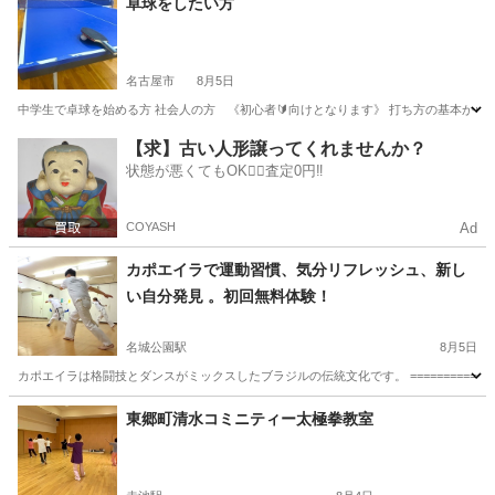
卓球をしたい方
名古屋市
8月5日
中学生で卓球を始める方 社会人の方 《初心者🔰向けとなります》 打ち方の基本から
愛知
名古屋市
卓球
社会人
【求】古い人形譲ってくれませんか？
状態が悪くてもOK🙆‍♀️査定0円‼️
COYASH
Ad
カポエイラで運動習慣、気分リフレッシュ、新し
い自分発見 。初回無料体験！
名城公園駅
8月5日
カポエイラは格闘技とダンスがミックスしたブラジルの伝統文化です。 ==================
愛知
名古屋市
名城公園駅
空手/他格闘技
カポエイラ
東郷町清水コミニティー太極拳教室