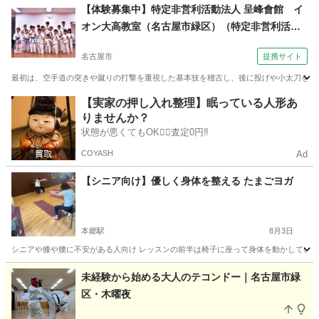
愛知
愛知郡
赤池駅
太極拳
太極剣
【体験募集中】特定非営利活動法人 呈峰會館 イ
オン大高教室（名古屋市緑区）（特定非営利活動
法人 呈峰會館 名古屋香流教室（名古屋市名東区)
名古屋市
提携サイト
土曜夕方６時半～）
最初は、空手道の突きや蹴りの打撃を重視した基本技を稽古し、後に投げや小太刀を使っ
愛知
名古屋市
空手/他格闘技
【実家の押し入れ整理】眠っている人形あ
りませんか？
状態が悪くてもOK🙆‍♀️査定0円‼️
COYASH
Ad
【シニア向け】優しく身体を整える たまごヨガ
本郷駅
8月3日
シニアや膝や腰に不安がある人向け レッスンの前半は椅子に座って身体を動かしていきま
愛知
名古屋市
本郷駅
ヨガ
シニア
未経験から始める大人のテコンドー｜名古屋市緑
区・木曜夜