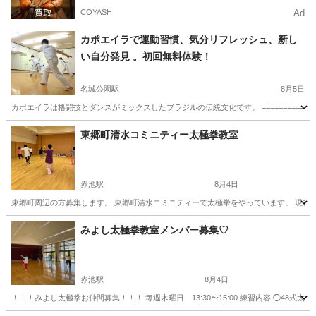
COYASH
Ad
カポエイラで運動習慣、気分リフレッシュ、新し
い自分発見 。初回無料体験！
名城公園駅
8月5日
カポエイラは格闘技とダンスがミックスしたブラジルの伝統文化です。 ==================
愛知
名古屋市
名城公園駅
空手/他格闘技
カポエイラ
東郷町清水コミニティー太極拳教室
赤池駅
8月4日
東郷町周辺の方募集します。 東郷町清水コミニティーで太極拳をやっています。 現在練習
愛知
愛知郡
赤池駅
太極拳
みよし太極拳教室メンバー募集♡
赤池駅
8月4日
！！！みよし太極拳お仲間募集！！！ 毎週木曜日 13:30〜15:00 練習内容 ◯48式太