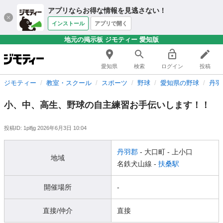
アプリならお得な情報を見逃さない！
インストール
アプリで開く
地元の掲示板 ジモティー 愛知版
愛知県
検索
ログイン
投稿
ジモティー
教室・スクール
スポーツ
野球
愛知県の野球
丹羽
小、中、高生、野球の自主練習お手伝いします！！
投稿ID: 1plfjg
2026年6月3日 10:04
丹羽郡
- 大口町
- 上小口
地域
名鉄犬山線 -
扶桑駅
開催場所
-
直接/仲介
直接