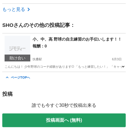
愛知
豊橋市
空手/他格闘技
もっと見る
SHO
さんのその他の投稿記事：
小、中、高 野球の自主練習のお手伝いします！！
報酬：0
助け合い
扶桑駅
6月3日
こんにちは！ 少年野球のコーチ経験があります⚾️ 「もっと練習したい！」 「キャッチボ
愛知
丹羽郡
扶桑駅
手伝いたい/助けたい
ページTOPへ
投稿
誰でも今すぐ30秒で投稿出来る
投稿画面へ (無料)