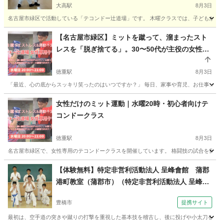
大高駅
8月3日
名古屋市緑区で活動している「テコンドー辻道場」です。 木曜クラスでは、子どもから
愛知
名古屋市
大高駅
空手/他格闘技
テコンドー
【名古屋市緑区】ミットを蹴って、溜まったスト
レスを「脱ぎ捨てる」。30〜50代が主役の女性専
用テコンドー
徳重駅
8月3日
「最近、心の底からスッキリ笑ったのはいつですか？」 毎日、家事や育児、お仕事……
愛知
名古屋市
徳重駅
空手/他格闘技
テコンドー
女性だけのミット運動｜水曜20時・初心者向けテ
コンドークラス
徳重駅
8月3日
名古屋市緑区で、女性専用のテコンドークラスを開催しています。 格闘技の試合を目指
愛知
名古屋市
徳重駅
空手/他格闘技
【体験無料】特定非営利活動法人 呈峰會館 蒲郡
港町教室（蒲郡市）（特定非営利活動法人 呈峰會
館 豊橋高師台教室（豊橋市浜道町）土曜夜７時
豊橋市
提携サイト
～）
最初は、空手道の突きや蹴りの打撃を重視した基本技を稽古し、後に投げや小太刀を使っ