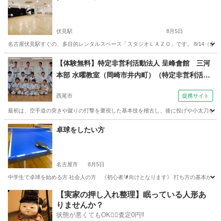
伏見駅
8月5日
名古屋伏見駅すぐの、多目的レンタルスペース「スタジオＬＡＺＯ」です。 8/14（金）
愛知
名古屋市
伏見駅
太極拳
スタジオ
【体験無料】特定非営利活動法人 呈峰會館 三河
本部 水曜教室（岡崎市井内町）（特定非営利活動
法人 呈峰會館 西尾吉良教室（西尾市） 日曜朝１
西尾市
提携サイト
０時～）
最初は、空手道の突きや蹴りの打撃を重視した基本技を稽古し、後に投げや小太刀を使っ
愛知
西尾市
空手/他格闘技
卓球をしたい方
名古屋市
8月5日
中学生で卓球を始める方 社会人の方 《初心者🔰向けとなります》 打ち方の基本から
愛知
名古屋市
卓球
社会人
【実家の押し入れ整理】眠っている人形あ
りませんか？
状態が悪くてもOK🙆‍♀️査定0円‼️