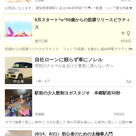
日進駅
8月7日
お世話になります。 愛知県東郷町にあるVito卓球場です🏓 一般層・シニア層を対象とし
愛知
愛知郡
日進駅
スポーツ
初心者
9月スタート^o^50歳からの筋膜リリースピラティ
ス
瀬戸口駅
8月6日
50歳からの筋膜リリースピラティス フェシア(筋膜）を動かし緩め呼吸でリラックス、
愛知
瀬戸市
瀬戸口駅
その他
ビューティー
自社ローンに頼らず車にノレル
理想のクルマがあるけど審査に通らない方へ
（株）ICT
Ad
駅前の少人数制ヨガスタジオ 本郷駅前30秒
本郷駅
8月6日
ヨガで健康で美しい体作り ヨガを通して 体の不調を減らし 心身共に美しく 心穏やかに
愛知
名古屋市
本郷駅
ヨガ
手ぶら
(8/14、8/21）初心者のための太極拳入門