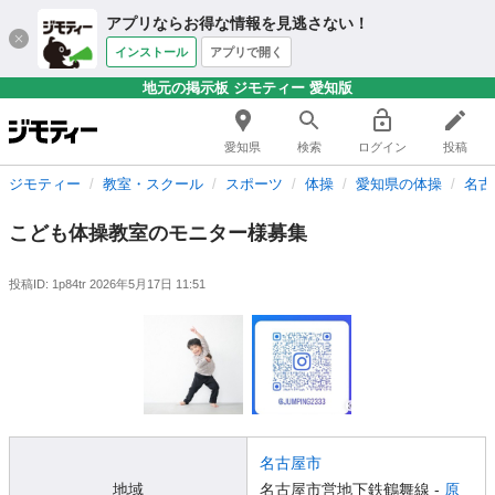
アプリならお得な情報を見逃さない！
インストール
アプリで開く
地元の掲示板 ジモティー 愛知版
愛知県
検索
ログイン
投稿
ジモティー
教室・スクール
スポーツ
体操
愛知県の体操
名古
こども体操教室のモニター様募集
投稿ID: 1p84tr
2026年5月17日 11:51
名古屋市
地域
名古屋市営地下鉄鶴舞線 -
原