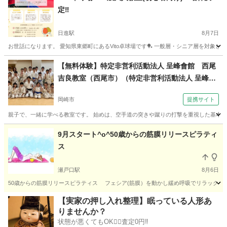
定‼
日進駅
8月7日
お世話になります。 愛知県東郷町にあるVito卓球場です🏓 一般層・シニア層を対象とし
愛知
愛知郡
日進駅
スポーツ
初心者
【無料体験】特定非営利活動法人 呈峰會館 西尾
吉良教室（西尾市）（特定非営利活動法人 呈峰會
館 岡崎上地教室（岡崎市上地）木曜夜７時半～）
岡崎市
提携サイト
親子で、一緒に学べる教室です。 始めは、空手道の突きや蹴りの打撃を重視した基本技
愛知
岡崎市
空手/他格闘技
9月スタート^o^50歳からの筋膜リリースピラティ
ス
瀬戸口駅
8月6日
50歳からの筋膜リリースピラティス フェシア(筋膜）を動かし緩め呼吸でリラックス、
愛知
瀬戸市
瀬戸口駅
その他
ビューティー
【実家の押し入れ整理】眠っている人形あ
りませんか？
状態が悪くてもOK🙆‍♀️査定0円‼️