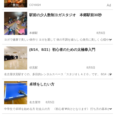
COYASH
Ad
駅前の少人数制ヨガスタジオ 本郷駅前30秒
本郷駅
8月6日
ヨガで健康で美しい体作り ヨガを通して 体の不調を減らし 心身共に美しく 心穏やかに
愛知
名古屋市
本郷駅
ヨガ
手ぶら
(8/14、8/21）初心者のための太極拳入門
伏見駅
8月5日
名古屋伏見駅すぐの、多目的レンタルスペース「スタジオＬＡＺＯ」です。 8/14（金）
愛知
名古屋市
伏見駅
太極拳
スタジオ
卓球をしたい方
名古屋市
8月5日
中学生で卓球を始める方 社会人の方 《初心者🔰向けとなります》 打ち方の基本から