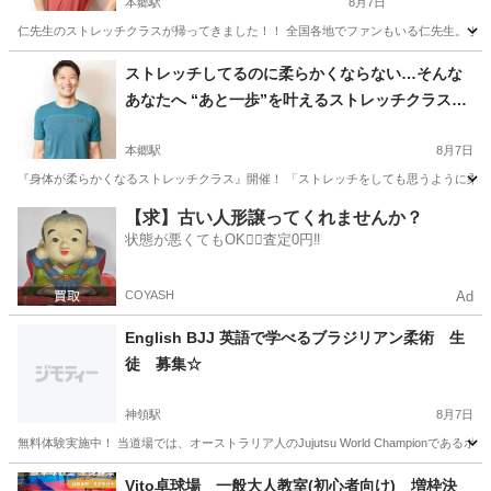
本郷駅
8月7日
仁先生のストレッチクラスが帰ってきました！！ 全国各地でファンもいる仁先生。 身体
愛知
名古屋市
本郷駅
その他
ストレッチ
ストレッチしてるのに柔らかくならない…そんな
あなたへ “あと一歩”を叶えるストレッチクラス開
催！
本郷駅
8月7日
『身体が柔らかくなるストレッチクラス』開催！ 「ストレッチをしても思うように柔らかく
愛知
名古屋市
本郷駅
ヨガ
ストレッチ
【求】古い人形譲ってくれませんか？
状態が悪くてもOK🙆‍♀️査定0円‼️
COYASH
Ad
English BJJ 英語で学べるブラジリアン柔術 生
徒 募集☆
神領駅
8月7日
無料体験実施中！ 当道場では、オーストラリア人のJujutsu World Champio
愛知
春日井市
神領駅
スポーツ
柔術
Vito卓球場 一般大人教室(初心者向け) 増枠決