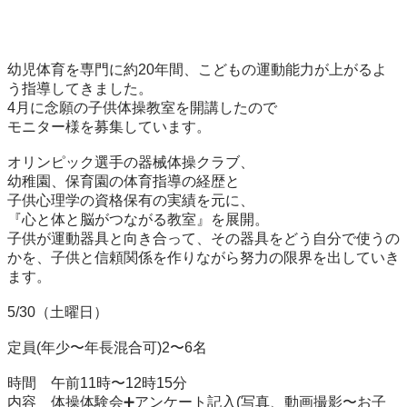
幼児体育を専門に約20年間、こどもの運動能力が上がるよ
う指導してきました。

4月に念願の子供体操教室を開講したので

モニター様を募集しています。

オリンピック選手の器械体操クラブ、

幼稚園、保育園の体育指導の経歴と

子供心理学の資格保有の実績を元に、

『心と体と脳がつながる教室』を展開。

子供が運動器具と向き合って、その器具をどう自分で使うの
かを、子供と信頼関係を作りながら努力の限界を出していき
ます。

5/30（土曜日）

定員(年少〜年長混合可)2〜6名

時間　午前11時〜12時15分 

内容　体操体験会➕アンケート記入(写真、動画撮影〜お子