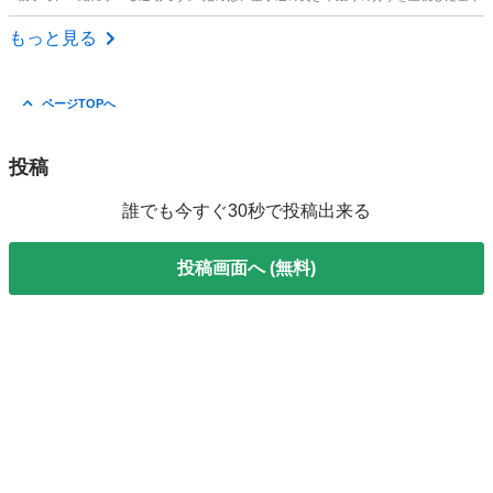
愛知
岡崎市
空手/他格闘技
もっと見る
ページTOPへ
投稿
誰でも今すぐ30秒で投稿出来る
投稿画面へ (無料)