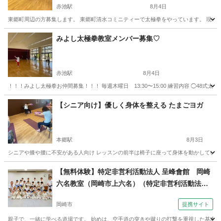
赤池駅
8月4日
東郷町周辺の方募集します。 東郷町清水コミニティーで太極拳をやっています。 現在練習
愛知
愛知郡
赤池駅
太極拳
みよし太極拳教室メンバー募集♡
赤池駅
8月4日
！！！みよし太極拳お仲間募集！！！ 毎週木曜日 13:30〜15:00 練習内容 ◯48式太
愛知
愛知郡
赤池駅
太極拳
太極剣
【シニア向け】優しく身体を整える たまごヨガ
本郷駅
8月3日
シニアや膝や腰に不安がある人向け レッスンの前半は椅子に座って身体を動かしていきま
愛知
名古屋市
本郷駅
ヨガ
シニア
【無料体験】特定非営利活動法人 呈峰會館 岡崎
六名教室（岡崎市上六名）（特定非営利活動法人
呈峰會館 岡崎六名教室（岡崎市上六名）金曜夜７
岡崎市
提携サイト
時～）
親子で、一緒に学べる道場です。 始めは、空手道の突きや蹴りの打撃を重視した基本技