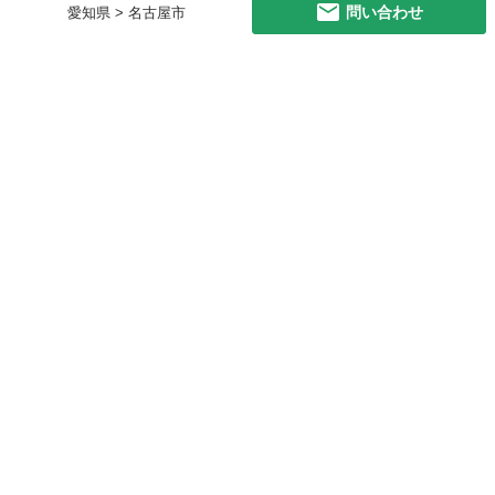
問い合わせ
愛知県 > 名古屋市
初めての方へ
利用規約
プライバシーポリシー
プライバシー・ステートメント
健全化に資する運用方針
お問い合わせ
運営会社
サイトマップ
ご利用ガイド
フリーワードで探す
PC版で表示
都道府県選択
特定商取引法の表示
利用者情報の外部送信について
© 2011-
2026
Jmty, Inc.