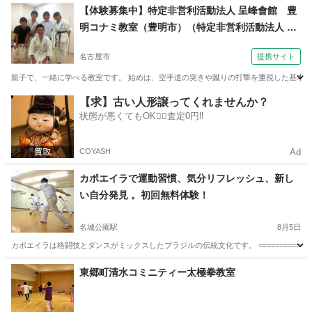
愛知
名古屋市
卓球
社会人
【体験募集中】特定非営利活動法人 呈峰會館 豊
明コナミ教室（豊明市）（特定非営利活動法人 呈
峰會館 中京大学フルコンタクト空手道サークル）
名古屋市
提携サイト
親子で、一緒に学べる教室です。 始めは、空手道の突きや蹴りの打撃を重視した基本技
愛知
名古屋市
空手/他格闘技
【求】古い人形譲ってくれませんか？
状態が悪くてもOK🙆‍♀️査定0円‼️
COYASH
Ad
カポエイラで運動習慣、気分リフレッシュ、新し
い自分発見 。初回無料体験！
名城公園駅
8月5日
カポエイラは格闘技とダンスがミックスしたブラジルの伝統文化です。 ==================
愛知
名古屋市
名城公園駅
空手/他格闘技
カポエイラ
東郷町清水コミニティー太極拳教室