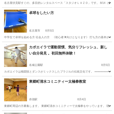
名古屋伏見駅すぐの、多目的レンタルスペース「スタジオＬＡＺＯ」です。 8/14（金）
愛知
名古屋市
伏見駅
太極拳
スタジオ
卓球をしたい方
名古屋市
8月5日
中学生で卓球を始める方 社会人の方 《初心者🔰向けとなります》 打ち方の基本から
愛知
名古屋市
卓球
社会人
カポエイラで運動習慣、気分リフレッシュ、新し
い自分発見 。初回無料体験！
名城公園駅
8月5日
カポエイラは格闘技とダンスがミックスしたブラジルの伝統文化です。 ==================
愛知
名古屋市
名城公園駅
空手/他格闘技
カポエイラ
東郷町清水コミニティー太極拳教室
赤池駅
8月4日
東郷町周辺の方募集します。 東郷町清水コミニティーで太極拳をやっています。 現在練習
愛知
愛知郡
赤池駅
太極拳