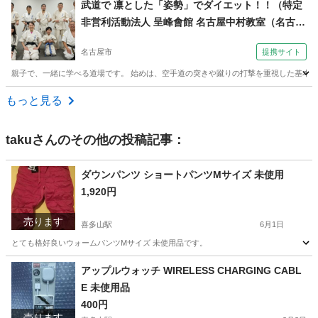
武道で 凛とした「姿勢」でダイエット！！（特定
非営利活動法人 呈峰會館 名古屋中村教室（名古屋
市中村区）木曜夜７時～）
名古屋市
提携サイト
親子で、一緒に学べる道場です。 始めは、空手道の突きや蹴りの打撃を重視した基本技
愛知
名古屋市
空手/他格闘技
もっと見る
taku
さんのその他の投稿記事：
ダウンパンツ ショートパンツMサイズ 未使用
1,920円
売ります
喜多山駅
6月1日
とても格好良いウォームパンツMサイズ 未使用品です。
愛知
名古屋市
喜多山駅
パンツ
ショートパンツ
アップルウォッチ WIRELESS CHARGING CABL
E 未使用品
400円
売ります