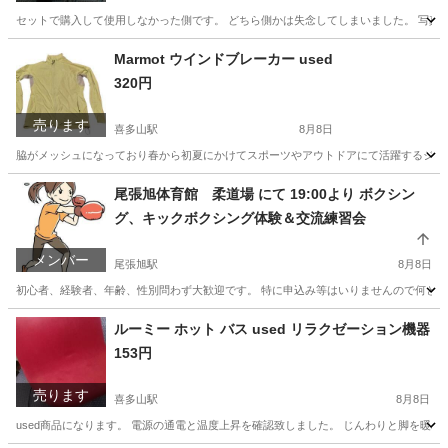
セットで購入して使用しなかった側です。 どちら側かは失念してしまいました。 写真
愛知
名古屋市
喜多山駅
その他
ミラー
Marmot ウインドブレーカー used
320円
売ります
喜多山駅
8月8日
脇がメッシュになっており春から初夏にかけてスポーツやアウトドアにて活躍するジャ
愛知
尾張旭市
喜多山駅
その他
ウインドブレーカー
尾張旭体育館 柔道場 にて 19:00より ボクシン
グ、キックボクシング体験＆交流練習会
メンバー
尾張旭駅
8月8日
初心者、経験者、年齢、性別問わず大歓迎です。 特に申込み等はいりませんので何とな
愛知
尾張旭市
尾張旭駅
その他
キックボクシング
ルーミー ホット バス used リラクゼーション機器
153円
売ります
喜多山駅
8月8日
used商品になります。 電源の通電と温度上昇を確認致しました。 じんわりと脚を暖める