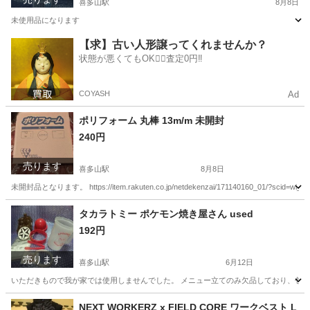
喜多山駅
8月8日
未使用品になります
愛知
尾張旭市
喜多山駅
その他
アップルウォッチ
【求】古い人形譲ってくれませんか？
状態が悪くてもOK🙆‍♀️査定0円‼️
COYASH
Ad
ポリフォーム 丸棒 13m/m 未開封
240円
売ります
喜多山駅
8月8日
未開封品となります。 https://item.rakuten.co.jp/netdekenzai/171140160_01/?scid=wi_ich
愛知
名古屋市
喜多山駅
その他
タカラトミー ポケモン焼き屋さん used
192円
売ります
喜多山駅
6月12日
いただきもので我が家では使用しませんでした。 メニュー立てのみ欠品しており、包袋
愛知
名古屋市
喜多山駅
その他
ポケモン
NEXT WORKERZ x FIELD CORE ワークベスト L