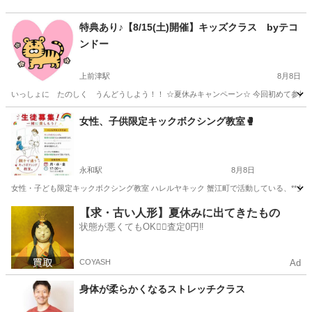
特典あり♪【8/15(土)開催】キッズクラス byテコ
ンドー
上前津駅
8月8日
いっしょに たのしく うんどうしよう！！ ☆夏休みキャンペーン☆ 今回初めて参加さ
愛知
名古屋市
上前津駅
スポーツ
テコンドー
女性、子供限定キックボクシング教室🥊
永和駅
8月8日
女性・子ども限定キックボクシング教室 ハレルヤキック 蟹江町で活動している、**女
愛知
海部郡
永和駅
空手/他格闘技
キックボクシング
【求・古い人形】夏休みに出てきたもの
状態が悪くてもOK🙆‍♀️査定0円‼️
COYASH
Ad
身体が柔らかくなるストレッチクラス