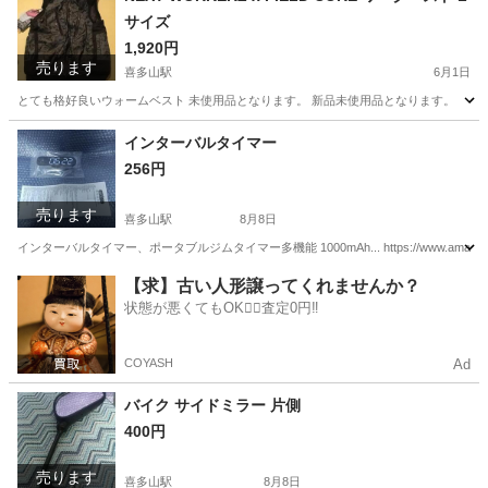
サイズ
1,920円
売ります
喜多山駅
6月1日
とても格好良いウォームベスト 未使用品となります。 新品未使用品となります。
愛知
名古屋市
喜多山駅
ジャンパー
ベスト
インターバルタイマー
256円
売ります
喜多山駅
8月8日
インターバルタイマー、ポータブルジムタイマー多機能 1000mAh... https://www.amazon.jp/
愛知
尾張旭市
喜多山駅
コスメ/ヘルスケア
タイマー
【求】古い人形譲ってくれませんか？
状態が悪くてもOK🙆‍♀️査定0円‼️
COYASH
Ad
バイク サイドミラー 片側
400円
売ります
喜多山駅
8月8日