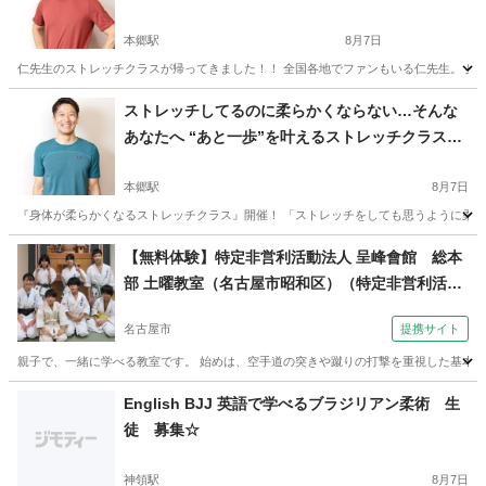
本郷駅
8月7日
仁先生のストレッチクラスが帰ってきました！！ 全国各地でファンもいる仁先生。 身体
愛知
名古屋市
本郷駅
その他
ストレッチ
ストレッチしてるのに柔らかくならない…そんな
あなたへ “あと一歩”を叶えるストレッチクラス開
催！
本郷駅
8月7日
『身体が柔らかくなるストレッチクラス』開催！ 「ストレッチをしても思うように柔らかく
愛知
名古屋市
本郷駅
ヨガ
ストレッチ
【無料体験】特定非営利活動法人 呈峰會館 総本
部 土曜教室（名古屋市昭和区）（特定非営利活動
法人 呈峰會館 総本部（名古屋市昭和区）土曜教室
名古屋市
提携サイト
夜７時～）
親子で、一緒に学べる教室です。 始めは、空手道の突きや蹴りの打撃を重視した基本技
愛知
名古屋市
空手/他格闘技
English BJJ 英語で学べるブラジリアン柔術 生
徒 募集☆
神領駅
8月7日