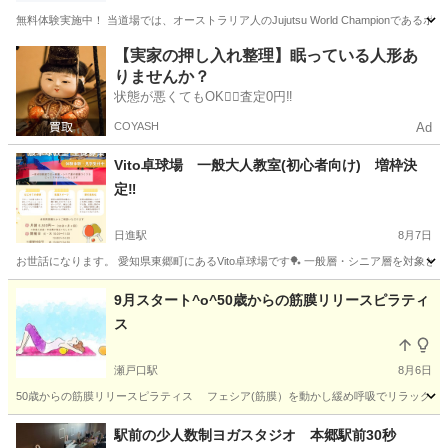
無料体験実施中！ 当道場では、オーストラリア人のJujutsu World Champio
愛知
春日井市
神領駅
スポーツ
柔術
【実家の押し入れ整理】眠っている人形あ
りませんか？
状態が悪くてもOK🙆‍♀️査定0円‼️
COYASH
Ad
Vito卓球場 一般大人教室(初心者向け) 増枠決
定‼
日進駅
8月7日
お世話になります。 愛知県東郷町にあるVito卓球場です🏓 一般層・シニア層を対象とし
愛知
愛知郡
日進駅
スポーツ
初心者
9月スタート^o^50歳からの筋膜リリースピラティ
ス
瀬戸口駅
8月6日
50歳からの筋膜リリースピラティス フェシア(筋膜）を動かし緩め呼吸でリラックス、
愛知
瀬戸市
瀬戸口駅
その他
ビューティー
駅前の少人数制ヨガスタジオ 本郷駅前30秒