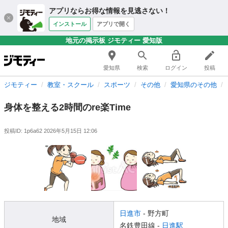
アプリならお得な情報を見逃さない！
インストール
アプリで開く
地元の掲示板 ジモティー 愛知版
愛知県
検索
ログイン
投稿
ジモティー
教室・スクール
スポーツ
その他
愛知県のその他
身体を整える2時間のre楽Time
投稿ID: 1p6a62
2026年5月15日 12:06
日進市
- 野方町
地域
名鉄豊田線 -
日進駅