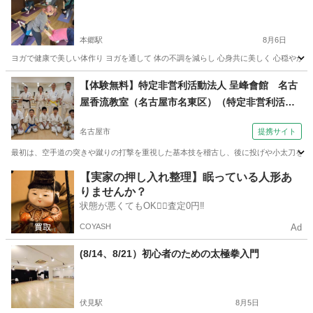
本郷駅
8月6日
ヨガで健康で美しい体作り ヨガを通して 体の不調を減らし 心身共に美しく 心穏やかに
愛知
名古屋市
本郷駅
ヨガ
手ぶら
【体験無料】特定非営利活動法人 呈峰會館 名古
屋香流教室（名古屋市名東区）（特定非営利活動
法人 呈峰會館 イオン八事教室（名古屋市昭和区）
名古屋市
提携サイト
火曜夜７時～）
最初は、空手道の突きや蹴りの打撃を重視した基本技を稽古し、後に投げや小太刀を使っ
愛知
名古屋市
空手/他格闘技
【実家の押し入れ整理】眠っている人形あ
りませんか？
状態が悪くてもOK🙆‍♀️査定0円‼️
COYASH
Ad
(8/14、8/21）初心者のための太極拳入門
伏見駅
8月5日