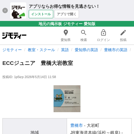
アプリならお得な情報を見逃さない！
インストール
アプリで開く
地元の掲示板 ジモティー 愛知版
愛知県
検索
ログイン
投稿
ジモティー
教室・スクール
英語
愛知県の英語
豊橋市の英語
ECCジュニア 豊橋大岩教室
投稿ID: 1p5izp
2026年5月14日 11:58
豊橋市
- 大岩町
地域
JR東海道本線(浜松～岐阜) -