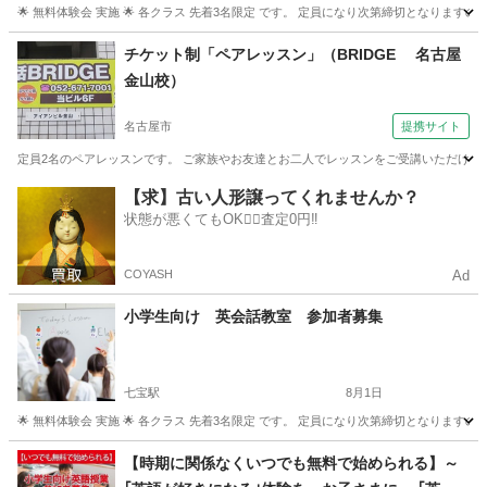
🌟 無料体験会 実施 🌟 各クラス 先着3名限定 です。 定員になり次第締切となります
愛知
名古屋市
春田駅
英語
クラス
チケット制「ペアレッスン」（BRIDGE 名古屋
金山校）
名古屋市
提携サイト
定員2名のペアレッスンです。 ご家族やお友達とお二人でレッスンをご受講いただけま
愛知
名古屋市
英検
【求】古い人形譲ってくれませんか？
状態が悪くてもOK🙆‍♀️査定0円‼️
COYASH
Ad
小学生向け 英会話教室 参加者募集
七宝駅
8月1日
🌟 無料体験会 実施 🌟 各クラス 先着3名限定 です。 定員になり次第締切となります
愛知
あま市
七宝駅
英会話
クラス
【時期に関係なくいつでも無料で始められる】～