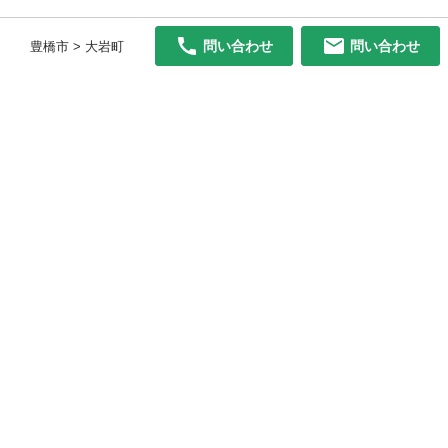
問い合わせ
問い合わせ
豊橋市 > 大岩町
初めての方へ
利用規約
プライバシーポリシー
プライバシー・ステートメント
健全化に資する運用方針
お問い合わせ
運営会社
サイトマップ
ご利用ガイド
フリーワードで探す
PC版で表示
都道府県選択
特定商取引法の表示
利用者情報の外部送信について
© 2011-
2026
Jmty, Inc.