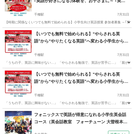
｢英語が好きになる｣体験を、お子さまに～ ｢英語
って面白い！｣そんな気持ちを育てることを大切に
した小学生向けの英語授業です。 少人数限定で無
千種駅
7月31日
料参加いただける生徒さんを募集しています。
【時期に関係なくいつでも無料で始められる】小学生向け英語授業 参加者募集 ～｢英語
愛知
名古屋市
千種駅
英会話
小学生
【いつでも無料で始められる】“やらされる英
語”から“やりたくなる英語”へ変わる小学生から英
検5級レベルへ導く新しい学び方です。
千種駅
7月31日
「うちの子、英語に興味がない…」 「やらされる勉強で、英語が苦手に…」 「親が英語に
愛知
名古屋市
千種駅
英検
小学生
【いつでも無料で始められる】“やらされる英
語”から“やりたくなる英語”へ変わる小学生から英
検5級レベルへ導く新しい学び方です。
千種駅
7月31日
「うちの子、英語に興味がない…」 「やらされる勉強で、英語が苦手に…」 「親が英語に
愛知
名古屋市
千種駅
英検
小学生
フォニックスで英語が得意になれる小学生英会話
コース（英会話教室 フォーチューン 大曽根本
校）