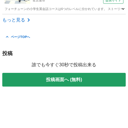
名古屋市
提携サイト
フォーチューンの小学生英会話コースは6つのレベルに分かれています。 ストーリー、
愛知
名古屋市
その他
もっと見る
ページTOPへ
投稿
誰でも今すぐ30秒で投稿出来る
投稿画面へ (無料)