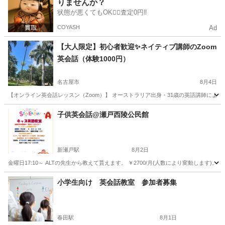
りませんか？
状態が悪くてもOK🙆‍♀️査定0円‼️
COYASH
Ad
【大人限定】初心者歓迎✨ネイティブ講師のZoom
英会話（体験1000円）
名古屋市
8月4日
【オンライン英会話レッスン（Zoom）】 オーストラリア出身・31歳の英語講師による、
愛知
名古屋市
英会話
レッスン
子供英会話@瀬戸西陵公民館
新瀬戸駅
8月2日
金曜日17:10～ ALTの先生から教えて貰えます。 ￥2700/月(人数により変動します
愛知
瀬戸市
新瀬戸駅
英会話
公民館
小学生向け 英会話教室 参加者募集
春田駅
8月1日