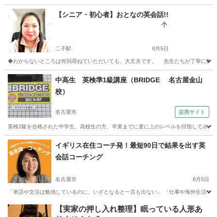
愛知
名古屋市
伏見駅
英会話
レッスン
【シニア・初心者】おとなの英会話!!
二子駅
8月5日
◆わからないところは何回尋ねていただいても、大丈夫です。 先生たちが丁寧に教えてくれ
愛知
一宮市
二子駅
英会話
中高生 英検準1級講座（BRIDGE 名古屋金山
校）
名古屋市
提携サイト
英検2級を合格された中学生、高校生の方、卒業までに更に上のレベルを目指してみませ
愛知
名古屋市
英検
イギリス在住コーチ発！最短90日で結果を出す英
会話コーチング
名古屋市
8月5日
「単語や文法は勉強しているのに、いざとなると一言も出ない」 「仕事や海外生活で英語
愛知
名古屋市
英語
コーチング
【実家の押し入れ整理】眠っている人形あ