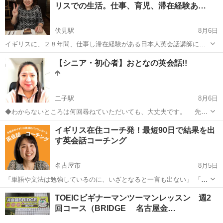
リスでの生活。仕事、育児、滞在経験あ…
伏見駅
8月6日
イギリスに、２８年間、仕事し滞在経験がある日本人英会話講師に、
マンツーマンで本場イギリスの英語を習ってみませんか？ 英語は世
愛知
名古屋市
伏見駅
英会話
レッスン
【シニア・初心者】おとなの英会話!!
界共通の言語です。英語力を持つ事により自分の将来、人生、日々の
暮らしに色々な可能性が生まれ自信がつき...
二子駅
8月6日
◆わからないところは何回尋ねていただいても、大丈夫です。 先生
たちが丁寧に教えてくれます。^ ^ 写真が大人のクラス担当のMerissa
愛知
一宮市
二子駅
英会話
イギリス在住コーチ発！最短90日で結果を出
です。お勧めの先生です。 【一宮稲沢市の英会話・プログラミン...
す英会話コーチング
名古屋市
8月5日
「単語や文法は勉強しているのに、いざとなると一言も出ない」 「仕
事や海外生活で英語が必要なのに、何から手をつければいいか分から
愛知
名古屋市
英語
コーチング
TOEICビギナーマンツーマンレッスン 週2
ない」 「スクールに何年も通ったけど話せない…」 「忙しくて挫折し
回コース（BRIDGE 名古屋金…
てしまう…」 って諦...