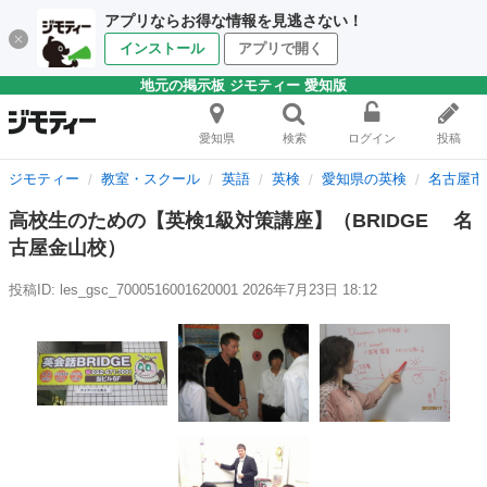
アプリならお得な情報を見逃さない！
インストール
アプリで開く
地元の掲示板 ジモティー 愛知版
愛知県
検索
ログイン
投稿
ジモティー
教室・スクール
英語
英検
愛知県の英検
名古屋市
高校生のための【英検1級対策講座】（BRIDGE 名
古屋金山校）
投稿ID: les_gsc_7000516001620001
2026年7月23日 18:12