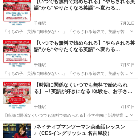
【いつでも無料で始められる】“やらされる英
い！｣そんな気持ちを育てることを大切にした小学生向けの英語授業で
語”から“やりたくなる英語”へ変わる…
す。 現在、少人数...
千種駅
7月31日
「うちの子、英語に興味がない…」 「やらされる勉強で、英語が苦手
に…」 「親が英語に苦手意識がある…」 そんなお悩みをお持ちの保護
愛知
名古屋市
千種駅
英検
小学生
【いつでも無料で始められる】“やらされる英
者の方へ。 本プロジェクトは、大学教授が監修・指導する “やらされ
語”から“やりたくなる英語”へ変わる…
る英語”から“...
千種駅
7月31日
「うちの子、英語に興味がない…」 「やらされる勉強で、英語が苦手
に…」 「親が英語に苦手意識がある…」 そんなお悩みをお持ちの保護
愛知
名古屋市
千種駅
英検
小学生
【時期に関係なくいつでも無料で始められ
者の方へ。 本プロジェクトは、大学教授が監修・指導する “やらされ
る】～｢英語が好きになる｣体験を、お子さ…
る英語”から“...
千種駅
7月31日
【時期に関係なくいつでも無料で始められる】小学生向け英語授業 参
加者募集 ～｢英語が好きになる｣体験を、お子さまに～ ｢英語って面白
愛知
名古屋市
千種駅
英語/基礎英語
小学生
♪ネイティブマンツーマン英会話レッスン
い！｣そんな気持ちを育てることを大切にした小学生向けの英語授業で
♪（CESイングリッシュ 名古屋校）
す。 現在、少人数...