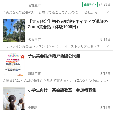
7月23日
提携サイト
名古屋市
「英語なんて必要ない、と思って過ごしてきたのに……会社から
TOEIC▲▲▲点取れ！と命令が…」そんな声をよく聞きます。リクエ
愛知
名古屋市
TOEIC(R)テスト
【大人限定】初心者歓迎✨ネイティブ講師の
ストにお応えして、TOEICマンツーマンレッスンを開講します！
Zoom英会話（体験1000円）
TOEICビギナーの方はもちろん、英...
名古屋市
8月4日
【オンライン英会話レッスン（Zoom）】 オーストラリア出身・31歳
の英語講師による、 大人向け（15歳以上〜）オンライン英会話レッス
愛知
名古屋市
英会話
レッスン
子供英会話@瀬戸西陵公民館
ンです🇦🇺 日本で6年以上の英語指導経験があり、大手英会話スクー
ルで大人向けにマンツー...
新瀬戸駅
8月2日
金曜日17:10～ ALTの先生から教えて貰えます。 ￥2700/月(人数により
変動します)。 まずは気軽に見学からどうぞ♪ 保護者で会計業務など回
愛知
瀬戸市
新瀬戸駅
英会話
公民館
小学生向け 英会話教室 参加者募集
してます。 連絡お待ちしております。
春田駅
8月1日