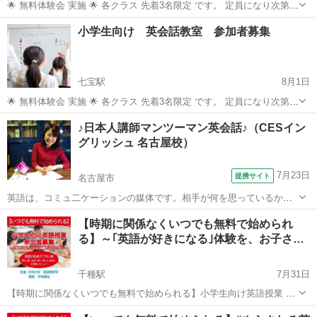
🌟 無料体験会 実施 🌟 各クラス 先着3名限定 です。 定員になり次第締
切となりますので、お早めにお申し込みください。 現在小学校では英
愛知
名古屋市
春田駅
英語
クラス
小学生向け 英会話教室 参加者募集
語が必修科目となり さらに 2022年度以降、中学校の英語内容は大き
くレベ...
七宝駅
8月1日
🌟 無料体験会 実施 🌟 各クラス 先着3名限定 です。 定員になり次第締
切となりますので、お早めにお申し込みください。 現在小学校では英
愛知
あま市
七宝駅
英会話
クラス
♪日本人講師マンツーマン英会話♪（CESイン
語が必修科目となり さらに 2022年度以降、中学校の英語内容は大き
グリッシュ 名古屋校）
くレベ...
7月23日
提携サイト
名古屋市
英語は、コミュ二ケーションの媒体です。相手が何を思っているか、
又自分の考えを、自分の持っている英語で伝えましょう！色々な見聞
愛知
名古屋市
英会話
【時期に関係なくいつでも無料で始められ
が広がります。英語に親しみを持ち、また楽しんで正しい英語表現と
る】～｢英語が好きになる｣体験を、お子さ…
海外の文化を体得しましょう！一度体験に...
千種駅
7月31日
【時期に関係なくいつでも無料で始められる】小学生向け英語授業 参
加者募集 ～｢英語が好きになる｣体験を、お子さまに～ ｢英語って面白
愛知
名古屋市
千種駅
英会話
小学生