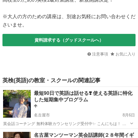
※大人の方のための講座は、別途お気軽にお問い合わせくだ
さいませ。
資料請求する（グッドスクールへ）
注意事項
お気に入り
英検(英語)の教室・スクールの関連記事
最短90日で英語は話せる❣️ 使える英語に特化
した短期集中プログラム
名古屋市
8月6日
英会話コーチング 無料体験カウンセリング受付中✨ こんにちは！ 英
会話コーチの Momokoです👋🏼 ✅英会話を習っているのになかなか上
愛知
名古屋市
英語
レッスン
名古屋マンツーマン英会話講師(２８年間イギ
達しない ✅言いたいことがパッと英語で出てこない ✅どう...