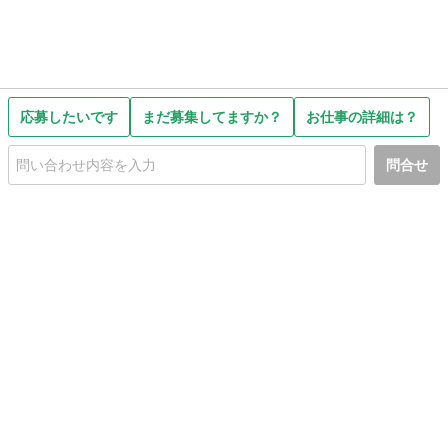
応募したいです
まだ募集してますか？
お仕事の詳細は？
問合せ
初めての方へ
利用規約
プライバシーポリシー
プライバシー・ステートメント
健全化に資する運用方針
お問い合わせ
運営会社
サイトマップ
ご利用ガイド
フリーワードで探す
PC版で表示
都道府県選択