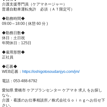
介護支援専門員（ケアマネージャー）

普通自動車運転免許　必須（ＡＴ限定可）

◆勤務時間◆

09:00～18:00 ( 休憩 60 分 )

◆勤務日数◆

休日：土日祝

年間休日：125日

◆雇用形態◆

正社員

◆応募◆

WEB応募：
https://oshigotosoudanjyo.com/jm/
電話：053-488-6792

愛知県 豊橋市 ケアプランセンター ケアマネ 求人 をお探し
なら、

介護・看護のお仕事相談所／株式会社Ｇｏｉｎｇへお任せ下
さい。
