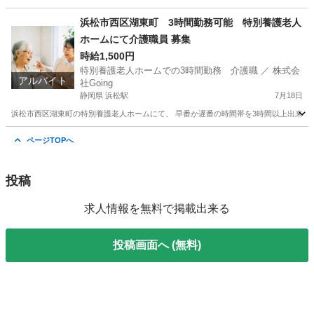
静岡
静岡市
清水駅
介護士
業務
浜松市西区湖東町 3時間勤務可能 特別養護老人
ホームにて介護職員 募集
時給1,500円
特別養護老人ホームでの3時間勤務 介護職 ／ 株式会
アルバイト
社Going
静岡県 浜松駅
7月18日
浜松市西区湖東町の特別養護老人ホームにて、 早番か遅番の時間帯を3時間以上出来る介
静岡
浜松市
浜松駅
介護福祉士
介助
ページTOPへ
投稿
求人情報を無料で掲載出来る
投稿画面へ (無料)