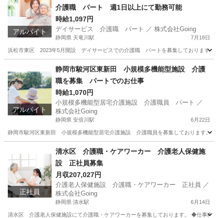
介護職 パート 週1日以上にて勤務可能
時給1,097円
デイサービス 介護職 パート ／ 株式会社Going
アルバイト
静岡県 天竜川駅
7月18日
浜松市東区 2023年5月開設 デイサービスでの介護職 パートを募集しております。 
静岡
浜松市
天竜川駅
介護
スタッフ
静岡市駿河区東新田 小規模多機能型施設 介護
職を募集 パートでのお仕事
時給1,070円
小規模多機能型居宅介護施設 介護職員 パート ／
アルバイト
株式会社Going
静岡県 安倍川駅
6月22日
静岡市駿河区東新田 小規模多機能型居宅介護施設 介護職員を募集しております。 ◆仕
静岡
静岡市
安倍川駅
介護
パート
清水区 介護職・ケアワーカー 介護老人保健施
設 正社員募集
月収207,027円
介護老人保健施設 介護職・ケアワーカー 正社員 ／
正社員
株式会社Going
静岡県 清水駅
6月14日
清水区 介護老人保健施設にて介護職・ケアワーカーを募集しております。 ◆仕事内容◆