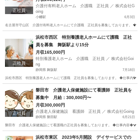
介護付有料老人ホーム 介護職 正社員 ／ 株式会社G
正社員
oing
小幡駅
6月3日
名古屋市守山区 介護付有料老人ホームにて介護職 正社員を募集しております。 ◆仕
愛知
名古屋市
小幡駅
介護福祉士
浜松市西区 特別養護老人ホームにて護職 正社
員を募集 舞阪駅より15分
月収165,000円
特別養護老人ホーム 介護職 正社員 ／ 株式会社Goi
正社員
ng
静岡県 舞阪駅
7月18日
浜松市西区 特別養護老人ホームにて護職 正社員を募集しております。 ◆仕事内容◆ 特別養護
静岡
浜松市
舞阪駅
介護士
業務
磐田市 介護老人保健施設にて看護師 正社員を
募集中 月給：300,000円〜
月収300,000円
介護老人保健施設 看護師 正社員 ／ 株式会社Going
正社員
静岡県 磐田駅
6月21日
磐田市 介護老人保健施設にて看護職の正社員を募集しております。 ◆仕事内容◆ 入
静岡
磐田市
磐田駅
看護師
業務
浜松市東区 2023年5月開設 デイサービスでの