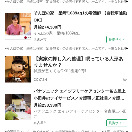
■そんぽの家 星崎は49室（定員49名）の介護付有料老人ホームです。～主なお仕事～
愛知
名古屋市
看護師
そんぽの家 星崎/1089ag1の看護師 【自転車通勤
OK】
月給274,300円
そんぽの家 星崎/1089ag1
名古屋市
提携サイト
■そんぽの家 星崎は49室（定員49名）の介護付有料老人ホームです。～主なお仕事～
愛知
名古屋市
看護師
【実家の押し入れ整理】眠っている人形あ
りませんか？
状態が悪くてもOK🙆‍♀️査定0円‼️
COYASH
Ad
パナソニック エイジフリーケアセンター名古屋上
小田井のデイサービス／介護職／正社員／介護福
祉士 【交通費支給】
月給233,330円
パナソニック エイジフリーケアセンター名古屋上小田
井
名古屋市
提携サイト
■介護職員として、デイサービスの介護業務全般をお任せします。 ■入浴・食事等の介助