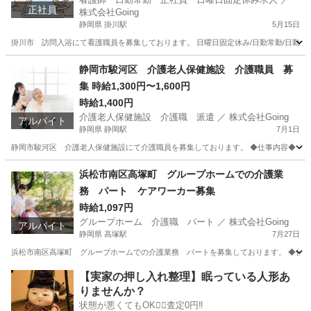
正社員
株式会社Going
静岡県 掛川駅
5月15日
掛川市 訪問入浴にて看護職員を募集しております。 日曜日固定休み/日勤常勤/日勤のみで
静岡
掛川市
掛川駅
看護師
静岡市駿河区 介護老人保健施設 介護職員 募
集 時給1,300円〜1,600円
時給1,400円
介護老人保健施設 介護職 派遣 ／ 株式会社Going
アルバイト
静岡県 静岡駅
7月1日
静岡市駿河区 介護老人保健施設にて介護職員を募集しております。 ◆仕事内容◆ ・介
静岡
静岡市
静岡駅
介護
時給
浜松市南区高塚町 グループホームでの介護業
務 パート ケアワーカー募集
時給1,097円
グループホーム 介護職 パート ／ 株式会社Going
アルバイト
静岡県 高塚駅
7月27日
浜松市南区高塚町 グループホームでの介護業務 パートを募集しております。 ◆仕事内
静岡
浜松市
高塚駅
介護
グループホーム
【実家の押し入れ整理】眠っている人形あ
りませんか？
状態が悪くてもOK🙆‍♀️査定0円‼️