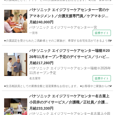
愛知
名古屋市
ホームヘルパー
パナソニック エイジフリーケアセンター一宮のケ
アマネジメント／介護支援専門員／ケアマネジャ
ー／正社員／日勤 【昇給あり】
月給240,000円
パナソニック エイジフリーケアセンター一宮
一宮市
提携サイト
■介護認定を受けられたご高齢者とそのご家族が、希望する在宅生活ができるよう相談援
愛知
一宮市
ケアマネージャー
パナソニック エイジフリーケアセンター瑞穂※20
26年11月オープン予定のデイサービス／リハビリ
特化型／生活相談員／正社員 【交通費支給】
月給217,280円
パナソニック エイジフリーケアセンター瑞穂※2026年
11月オープン予定
名古屋市
提携サイト
■生活相談員としての業務全般と送迎業務をお任せします。 ■お客様やご家族からの相談、
愛知
名古屋市
ホームヘルパー
パナソニック エイジフリーケアセンター名古屋上
小田井のデイサービス／介護職／正社員／介護福
祉士 【交通費支給】
月給233,330円
パナソニック エイジフリーケアセンター名古屋上小田