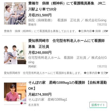
豊橋市 病棟（精神科）にて看護職員募集 JR二
川駅より車で10分
月収251,500円
病院（病棟勤務） 看護師 正社員 ／ 株式会社Going
豊橋市
7月27日
豊橋市 病棟（精神科）にて看護職員を募集しております。 ◆仕事内容◆ 病棟（精神科）で
愛知
豊橋市
看護師
業務
愛知県岡崎市 住宅型有料老人ホームにて看護師
募集 正社員
月収240,000円
住宅型有料老人ホーム 看護師 正社員 ／ 株式会社G
oing
岡崎駅
7月27日
愛知県岡崎市 住宅型有料老人ホームにて看護師を募集します。 ◆仕事内容◆ 住宅型
愛知
岡崎市
岡崎駅
看護師
業務
そんぽの家 星崎/1089ag1の看護師 【自転車通勤
OK】
月給274,300円
そんぽの家 星崎/1089ag1
名古屋市
提携サイト