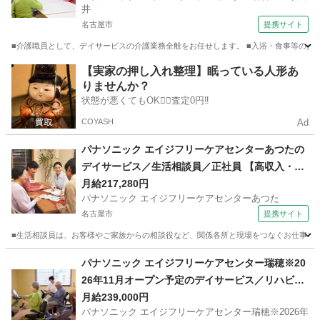
井
名古屋市
提携サイト
■介護職員として、デイサービスの介護業務全般をお任せします。 ■入浴・食事等の介助
愛知
名古屋市
ホームヘルパー
【実家の押し入れ整理】眠っている人形あ
りませんか？
状態が悪くてもOK🙆‍♀️査定0円‼️
COYASH
Ad
パナソニック エイジフリーケアセンターあつたの
デイサービス／生活相談員／正社員 【高収入・高
額】
月給217,280円
パナソニック エイジフリーケアセンターあつた
名古屋市
提携サイト
■生活相談員は、お客様やご家族からの相談役など、関係各所と現場をつなぐお仕事です
愛知
名古屋市
ホームヘルパー
パナソニック エイジフリーケアセンター瑞穂※20
26年11月オープン予定のデイサービス／リハビリ
特化型／看護職／正社員 【社会保険あり】
月給239,000円
パナソニック エイジフリーケアセンター瑞穂※2026年