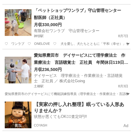
「ペットショップワンラブ」守山管理センター
獣医師（正社員）
月収330,000円
有限会社ワンラブ 守山管理センター
神領駅
8月7日
♡ ワンラブ ♡ ONELOVE ♡ 犬を愛し、犬たちとともに「平和（幸せ）」を届
愛知
名古屋市
神領駅
医師
動物
愛知県豊田市 デイサービスにて理学療法士 作
業療法士 言語聴覚士 正社員 年間休日119日以
上
月収236,500円
デイサービス 理学療法士・作業療法士・言語聴覚
士 正社員 ／ 株式会社Going
土橋駅
8月3日
愛知県豊田市のデイサービスにて機能訓練指導員（理学療法士・作業療法士・言語聴覚士
愛知
豊田市
土橋駅
その他
【実家の押し入れ整理】眠っている人形あ
りませんか？
状態が悪くてもOK🙆‍♀️査定0円‼️
COYASH
Ad