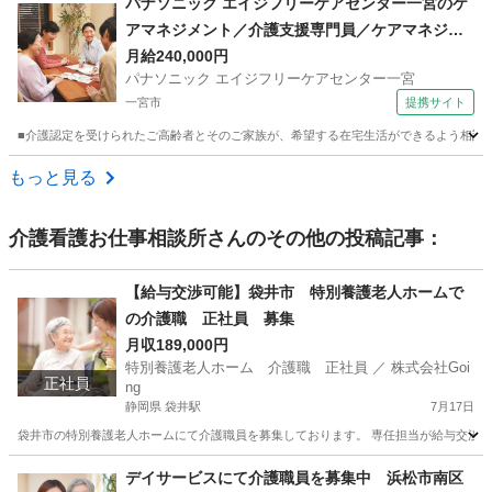
パナソニック エイジフリーケアセンター一宮のケ
アマネジメント／介護支援専門員／ケアマネジャ
ー／正社員／日勤 【昇給あり】
月給240,000円
パナソニック エイジフリーケアセンター一宮
一宮市
提携サイト
■介護認定を受けられたご高齢者とそのご家族が、希望する在宅生活ができるよう相談援
愛知
一宮市
ケアマネージャー
もっと見る
介護看護お仕事相談所
さんのその他の投稿記事：
【給与交渉可能】袋井市 特別養護老人ホームで
の介護職 正社員 募集
月収189,000円
特別養護老人ホーム 介護職 正社員 ／ 株式会社Goi
正社員
ng
静岡県 袋井駅
7月17日
袋井市の特別養護老人ホームにて介護職員を募集しております。 専任担当が給与交渉をさ
静岡
袋井市
袋井駅
介護士
業務
デイサービスにて介護職員を募集中 浜松市南区