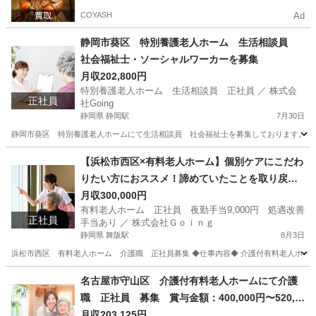
COYASH
Ad
静岡市葵区 特別養護老人ホーム 生活相談員
社会福祉士・ソーシャルワーカーを募集
月収202,800円
特別養護老人ホーム 生活相談員 正社員 ／ 株式会
正社員
社Going
静岡県 静岡駅
7月30日
静岡市葵区 特別養護老人ホームにて生活相談員 社会福祉士を募集しております。 ◆
静岡
静岡市
静岡駅
その他
業務
【浜松市西区×有料老人ホーム】個別ケアにこだわ
りたい方におススメ！諦めていたことを取り戻す
ケアを目指してみませんか？ 2.5対１の手厚い人
月収300,000円
有料老人ホーム 正社員 夜勤手当9,000円 処遇改善
員配置を実践！
正社員
手当あり ／ 株式会社Ｇｏｉｎｇ
静岡県 舞阪駅
8月3日
浜松市西区 有料老人ホーム 介護職 正社員募集 ◆仕事内容◆ 介護付有料老人ホーム
静岡
浜松市
舞阪駅
介護士
業務
名古屋市守山区 介護付有料老人ホームにて介護
職 正社員 募集 賞与金額：400,000円〜520,0
00円（前年度実績）
月収203,125円