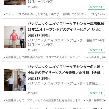
11月オープン予定
名古屋市
提携サイト
■デイサービスでの看護師としてのお仕事です。 お客様に安心してサービスをご利用頂
愛知
名古屋市
看護師
パナソニック エイジフリーケアセンター瑞穂※20
26年11月オープン予定のデイサービス／リハビリ
特化型／介護職／正社員 【産休・育休取得実績あ
月給217,280円
パナソニック エイジフリーケアセンター瑞穂※2026年
り】
11月オープン予定
名古屋市
提携サイト
■介護職員として機能訓練の実施、フロアでの見守り、レクリエーションの企画と実施、
愛知
名古屋市
ホームヘルパー
パナソニック エイジフリーケアセンター名古屋上
小田井のデイサービス／介護職／正社員 【研修制
度あり】
月給217,280円
パナソニック エイジフリーケアセンター名古屋上小田
井
名古屋市
提携サイト
■介護職員として、デイサービスの介護業務全般をお任せします。 ■入浴・食事等の介助
愛知
名古屋市
ホームヘルパー