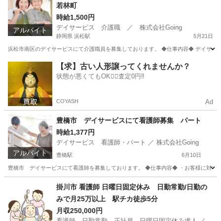
若林町
時給1,500円
デイサービス 介護職 ／ 株式会社Going
アルバイト
静岡県 浜松駅
5月21日
浜松市南区のデイサービスにて介護職員を募集しております。 ◆仕事内容◆ デイサービ
静岡
浜松市
浜松駅
介護
介助
【求】古い人形譲ってくれませんか？
状態が悪くてもOK🙆‍♀️査定0円‼️
COYASH
Ad
豊橋市 デイサービスにて看護師募集 パート
時給1,377円
デイサービス 看護師・パート ／ 株式会社Going
アルバイト
豊橋駅
6月10日
豊橋市 デイサービスにて看護師を募集しております。 ◆仕事内容◆ ・お客様に対する
愛知
豊橋市
豊橋駅
看護師
パート
掛川市 看護師 日曜日固定休み 日勤常勤/日勤の
みで月25万以上 駅チカ徒歩5分
月収250,000円
看護師 日勤常勤 正社員 日曜日固定休み求人 ／