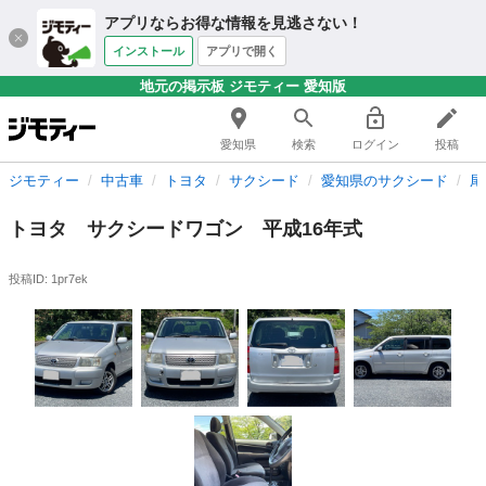
アプリならお得な情報を見逃さない！
インストール
アプリで開く
地元の掲示板 ジモティー 愛知版
愛知県
検索
ログイン
投稿
ジモティー
中古車
トヨタ
サクシード
愛知県のサクシード
尾
トヨタ サクシードワゴン 平成16年式
投稿ID: 1pr7ek