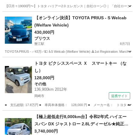
【💥月々19000円〜】トヨタ ハリアー2.0 エレガンス｜自社ローン◎｜ 「自社ローン
愛知
名古屋市
名古屋駅
ハリアー
【オンライン決済】TOYOTA PRIUS - S Welcab
(Welfare Vehicle)
430,000円
プリウス
蟹江駅
8月7日
TOYOTA PRIUS - ✅43万✅💵 ♿️S Welcab (Welfare Vehicle) 🔺1st Registration: March 201
愛知
あま市
蟹江駅
プリウス
トヨタ ピクシススペース Ｘ スマートキー （な
し）
128,000円
その他
136,900km 2012年
岡崎市
提携サイト
■ 支払総額: 17.8万円 ■ 車両本体価格： 128,000 円 ■ メーカー名： トヨタ 
愛知
岡崎市
その他
【極上超低走行8,000km台】令和2年式 ハイエー
スバン DX ジャストロー 2.8Lディーゼル★純正ナ
ビ・バックカメラ・クリアランスソナー・ETC
3,740,000円