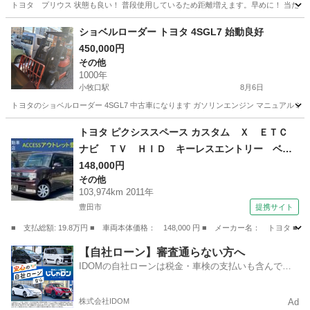
トヨタ プリウス 状態も良い！ 普段使用しているため距離増えます。早めに！ 当た
愛知
春日井市
高蔵寺駅
プリウス
ショベルローダー トヨタ 4SGL7 始動良好
450,000円
その他
1000年
小牧口駅
8月6日
トヨタのショベルローダー 4SGL7 中古車になります ガソリンエンジン マニュアルミ
愛知
小牧市
小牧口駅
その他
トヨタ ピクシススペース カスタム Ｘ ＥＴＣ
ナビ ＴＶ ＨＩＤ キーレスエントリー ベン
チシート ＣＶＴ 盗難防止システム ＡＢＳ
148,000円
その他
衝突安全ボディ エアコン パワーステアリン
103,974km 2011年
グ パワーウィンドウ 運転席エアバッグ 助手
豊田市
提携サイト
席エアバッグ （車検整備付）
■ 支払総額: 19.8万円 ■ 車両本体価格： 148,000 円 ■ メーカー名： ト
愛知
豊田市
その他
【自社ローン】審査通らない方へ
IDOMの自社ローンは税金・車検の支払いも含んでい
るので毎月の支払額は一定
株式会社IDOM
Ad