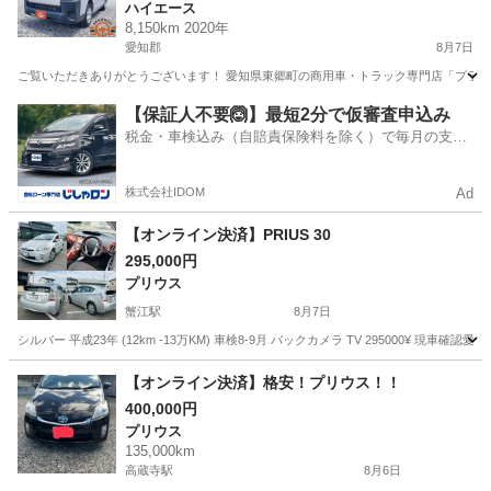
ハイエース
付！状態抜群の働く車！
8,150km 2020年
愛知郡
8月7日
ご覧いただきありがとうございます！ 愛知県東郷町の商用車・トラック専門店「プラガティ
愛知
愛知郡
ハイエース
車両
【保証人不要🙆】最短2分で仮審査申込み
税金・車検込み（自賠責保険料を除く）で毎月の支払
額は一定の自社ローン🚗
株式会社IDOM
Ad
【オンライン決済】PRIUS 30
295,000円
プリウス
蟹江駅
8月7日
シルバー 平成23年 (12km -13万KM) 車検8-9月 バックカメラ TV 295000¥ 
愛知
あま市
蟹江駅
プリウス
【オンライン決済】格安！プリウス！！
400,000円
プリウス
135,000km
高蔵寺駅
8月6日