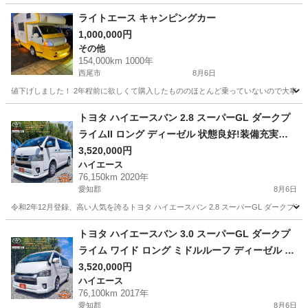
ライトエース キャンピングカー
1,000,000円
その他
154,000km 1000年
西尾市
8月6日
値下げしました！ 2年程前に欲しくて購入したもののほとんど乗っていないので大事に乗
愛知
西尾市
その他
エース
トヨタ ハイエースバン 2.8 スーパーGL ダークプ
ライムII ロング ディーゼル 状態良好!装備充実の
特別仕様スーパーGL
3,520,000円
ハイエース
76,150km 2020年
愛知郡
8月6日
令和2年12月登録、高い人気を誇るトヨタ ハイエースバン 2.8 スーパーGL ダーク
愛知
愛知郡
ハイエース
車両
トヨタ ハイエースバン 3.0 スーパーGL ダークプ
ライム ワイド ロング ミドルルーフ ディーゼル 極
上状態!豪華フルカスタム
3,520,000円
ハイエース
76,100km 2017年
愛知郡
8月6日