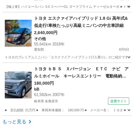
【極上車】ハイエースバン 3.0 スーパーGL ダークプライム ディーゼルターボ ■ ト
愛知
愛知郡
ハイエース
車両
トヨタ エスクァイアハイブリッド 1.8 Gi 高年式&
低走行!車検たっぷり高級ミニバンの中古車詳細
2,640,000円
その他
55,641km 2018年
愛知郡
8月6日
トヨタのプレミアムミニバン「エスクァイア ハイブリッド(7人乗り)」のご紹介です。 
愛知
愛知郡
その他
トヨタ ｂＢ Ｓ Ｘバージョン ＥＴＣ ナビ ア
ルミホイール キーレスエントリー 電動格納ミ
ラー ＡＴ 衝突安全ボディ ベンチシート Ａ
180,000円
bB
ＢＳ ＣＤ ＤＶＤ再生 エアコン パワーステ
61,592km 2007年
アリング 現状渡し （なし）
岐阜県 各務原市
提携サイト
■ 支払総額: 21万円 ■ 車両本体価格： 180,000 円 ■ メーカー名： トヨ
岐阜
各務原市
bB
もっと見る