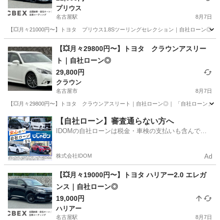
プリウス
名古屋駅
8月7日
【💥月々21000円〜】トヨタ プリウス1.8Sツーリングセレクション｜自社ローン◎｜
愛知
名古屋市
名古屋駅
プリウス
【💥月々29800円〜】トヨタ クラウンアスリー
ト｜自社ローン◎
29,800円
クラウン
名古屋市
8月7日
【💥月々29800円〜】トヨタ クラウンアスリート｜自社ローン◎｜ 「自社ローン」「
愛知
名古屋市
クラウン
クラウンアスリート
【自社ローン】審査通らない方へ
IDOMの自社ローンは税金・車検の支払いも含んでい
るので毎月の支払額は一定
株式会社IDOM
Ad
【💥月々19000円〜】トヨタ ハリアー2.0 エレガ
ンス｜自社ローン◎
19,000円
ハリアー
名古屋駅
8月7日