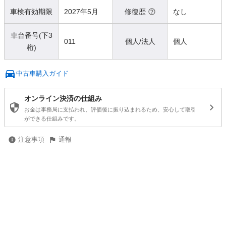
車検有効期限
2027年5月
修復歴
なし
車台番号(下3
011
個人/法人
個人
桁)
中古車購入ガイド
オンライン決済の仕組み
お金は事務局に支払われ、評価後に振り込まれるため、安心して取引
ができる仕組みです。
注意事項
通報