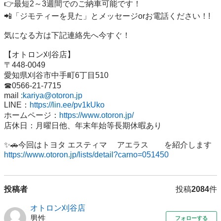
👉最短2～3週間でのご納車可能です！

📲「ジモティーを見た」とメッセージorお電話ください！!

気になる方は下記連絡先へ今すぐ！

【オトロン刈谷店】

〒448-0049

愛知県刈谷市中手町6丁目510

☎0566‐21‐7715

mail 
:kariya@otoron.jp
LINE：
https://lin.ee/pv1kUko
ホームページ：
https://www.otoron.jp/
店休日：月曜日他、年末年始等長期休暇あり

https://www.otoron.jp/lists/detail?carno=051450
投稿者
投稿
2084
件
オトロン刈谷店
男性
フォローする