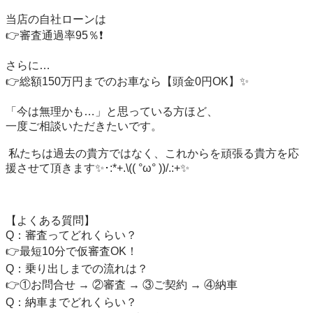
当店の自社ローンは

👉審査通過率95％❗️

さらに…

👉総額150万円までのお車なら【頭金0円OK】✨

「今は無理かも…」と思っている方ほど、

一度ご相談いただきたいです。

 私たちは過去の貴方ではなく、これからを頑張る貴方を応
援させて頂きます✨･:*+.\(( °ω° ))/.:+✨

【よくある質問】

Q：審査ってどれくらい？

👉最短10分で仮審査OK！

Q：乗り出しまでの流れは？

👉①お問合せ → ②審査 → ③ご契約 → ④納車

Q：納車までどれくらい？
