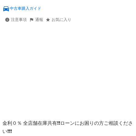
中古車購入ガイド
注意事項
通報
お気に入り
金利０％ 全店舗在庫共有❗️❗️ローンにお困りの方ご相談くださ
い❗️❗️❗️
