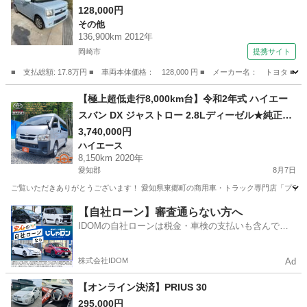
128,000円
その他
136,900km 2012年
岡崎市
提携サイト
■ 支払総額: 17.8万円 ■ 車両本体価格： 128,000 円 ■ メーカー名： トヨタ 
愛知
岡崎市
その他
【極上超低走行8,000km台】令和2年式 ハイエー
スバン DX ジャストロー 2.8Lディーゼル★純正ナ
ビ・バックカメラ・クリアランスソナー・ETC
3,740,000円
ハイエース
付！状態抜群の働く車！
8,150km 2020年
愛知郡
8月7日
ご覧いただきありがとうございます！ 愛知県東郷町の商用車・トラック専門店「プラガティ
愛知
愛知郡
ハイエース
車両
【自社ローン】審査通らない方へ
IDOMの自社ローンは税金・車検の支払いも含んでい
るので毎月の支払額は一定
株式会社IDOM
Ad
【オンライン決済】PRIUS 30
295,000円