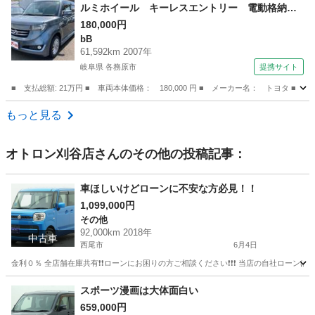
ルミホイール キーレスエントリー 電動格納ミ
ラー ＡＴ 衝突安全ボディ ベンチシート Ａ
180,000円
bB
ＢＳ ＣＤ ＤＶＤ再生 エアコン パワーステ
61,592km 2007年
アリング 現状渡し （なし）
岐阜県 各務原市
提携サイト
■ 支払総額: 21万円 ■ 車両本体価格： 180,000 円 ■ メーカー名： トヨ
岐阜
各務原市
bB
もっと見る
オトロン刈谷店
さんのその他の投稿記事：
車ほしいけどローンに不安な方必見！！
1,099,000円
その他
92,000km 2018年
中古車
西尾市
6月4日
金利０％ 全店舗在庫共有❗️❗️ローンにお困りの方ご相談ください❗️❗️❗️ 当店の自社ローンは 
愛知
西尾市
その他
ローン
スポーツ漫画は大体面白い
659,000円