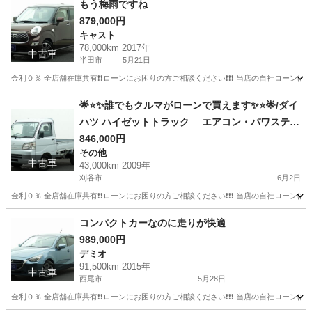
もう梅雨ですね
879,000円
キャスト
78,000km 2017年
中古車
半田市
5月21日
金利０％ 全店舗在庫共有❗️❗️ローンにお困りの方ご相談ください❗️❗️❗️ 当店の自社ローンは 
愛知
半田市
キャスト
ローン
🌟⭐️✨誰でもクルマがローンで買えます✨⭐️🌟/ダイ
ハツ ハイゼットトラック エアコン・パワステ
スペシャル
846,000円
その他
中古車
43,000km 2009年
刈谷市
6月2日
金利０％ 全店舗在庫共有❗️❗️ローンにお困りの方ご相談ください❗️❗️❗️ 当店の自社ローンは 
愛知
刈谷市
その他
トラック
コンパクトカーなのに走りが快適
989,000円
デミオ
91,500km 2015年
中古車
西尾市
5月28日
金利０％ 全店舗在庫共有❗️❗️ローンにお困りの方ご相談ください❗️❗️❗️ 当店の自社ローンは 