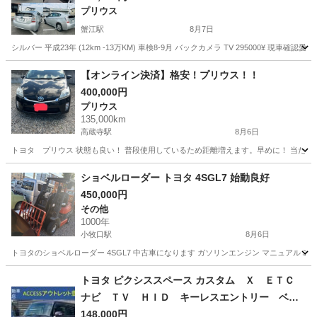
プリウス
蟹江駅
8月7日
シルバー 平成23年 (12km -13万KM) 車検8-9月 バックカメラ TV 295000¥ 
愛知
あま市
蟹江駅
プリウス
【オンライン決済】格安！プリウス！！
400,000円
プリウス
135,000km
高蔵寺駅
8月6日
トヨタ プリウス 状態も良い！ 普段使用しているため距離増えます。早めに！ 当た
愛知
春日井市
高蔵寺駅
プリウス
ショベルローダー トヨタ 4SGL7 始動良好
450,000円
その他
1000年
小牧口駅
8月6日
トヨタのショベルローダー 4SGL7 中古車になります ガソリンエンジン マニュアルミ
愛知
小牧市
小牧口駅
その他
トヨタ ピクシススペース カスタム Ｘ ＥＴＣ
ナビ ＴＶ ＨＩＤ キーレスエントリー ベン
チシート ＣＶＴ 盗難防止システム ＡＢＳ
148,000円