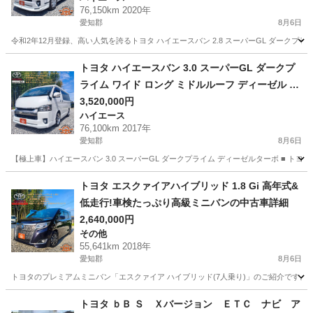
76,150km 2020年
愛知郡
8月6日
令和2年12月登録、高い人気を誇るトヨタ ハイエースバン 2.8 スーパーGL ダーク
愛知
愛知郡
ハイエース
車両
トヨタ ハイエースバン 3.0 スーパーGL ダークプ
ライム ワイド ロング ミドルルーフ ディーゼル 極
上状態!豪華フルカスタム
3,520,000円
ハイエース
76,100km 2017年
愛知郡
8月6日
【極上車】ハイエースバン 3.0 スーパーGL ダークプライム ディーゼルターボ ■ ト
愛知
愛知郡
ハイエース
車両
トヨタ エスクァイアハイブリッド 1.8 Gi 高年式&
低走行!車検たっぷり高級ミニバンの中古車詳細
2,640,000円
その他
55,641km 2018年
愛知郡
8月6日
トヨタのプレミアムミニバン「エスクァイア ハイブリッド(7人乗り)」のご紹介です。 
愛知
愛知郡
その他
トヨタ ｂＢ Ｓ Ｘバージョン ＥＴＣ ナビ ア