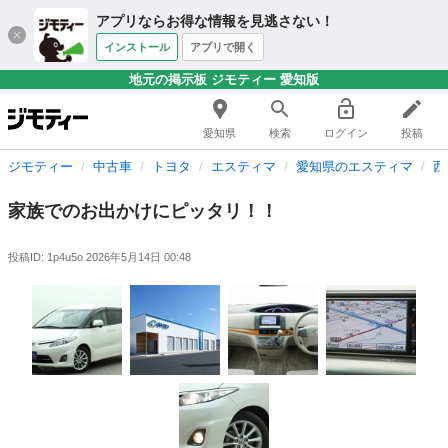
アプリならお得な情報を見逃さない！
インストール
アプリで開く
地元の掲示板 ジモティー 愛知版
愛知県
検索
ログイン
投稿
ジモティー
中古車
トヨタ
エスティマ
愛知県のエスティマ
西
家族でのお出かけにピッタリ！！
投稿ID: 1p4u5o
2026年5月14日 00:48