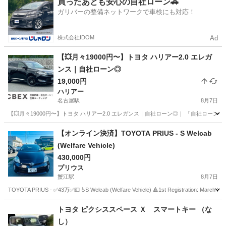
買ったあとも安心の自社ローン🚗
ガリバーの整備ネットワークで車検にも対応！
株式会社IDOM
Ad
【💥月々19000円〜】トヨタ ハリアー2.0 エレガ
ンス｜自社ローン◎
19,000円
ハリアー
名古屋駅
8月7日
【💥月々19000円〜】トヨタ ハリアー2.0 エレガンス｜自社ローン◎｜ 「自社ローン
愛知
名古屋市
名古屋駅
ハリアー
【オンライン決済】TOYOTA PRIUS - S Welcab
(Welfare Vehicle)
430,000円
プリウス
蟹江駅
8月7日
TOYOTA PRIUS - ✅43万✅💵 ♿️S Welcab (Welfare Vehicle) 🔺1st Registration: March 201
愛知
あま市
蟹江駅
プリウス
トヨタ ピクシススペース Ｘ スマートキー （な
し）