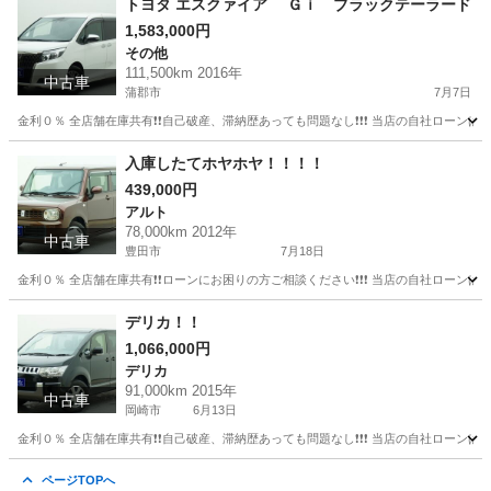
トヨタ エスクァイア Ｇｉ ブラックテーラード
1,583,000円
その他
111,500km 2016年
中古車
蒲郡市
7月7日
金利０％ 全店舗在庫共有❗️❗️自己破産、滞納歴あっても問題なし❗️❗️❗️ 当店の自社ローンは 
愛知
蒲郡市
その他
入庫したてホヤホヤ！！！！
439,000円
アルト
78,000km 2012年
中古車
豊田市
7月18日
金利０％ 全店舗在庫共有❗️❗️ローンにお困りの方ご相談ください❗️❗️❗️ 当店の自社ローンは 
愛知
豊田市
アルト
ローン
デリカ！！
1,066,000円
デリカ
91,000km 2015年
中古車
岡崎市
6月13日
金利０％ 全店舗在庫共有❗️❗️自己破産、滞納歴あっても問題なし❗️❗️❗️ 当店の自社ローンは 
愛知
岡崎市
デリカ
頭金
ページTOPへ