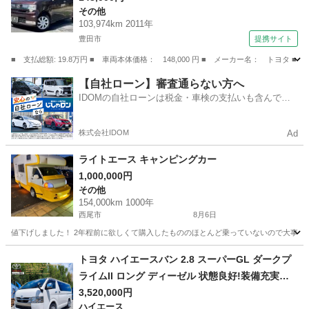
その他
衝突安全ボディ エアコン パワーステアリン
103,974km 2011年
グ パワーウィンドウ 運転席エアバッグ 助手
豊田市
提携サイト
席エアバッグ （車検整備付）
■ 支払総額: 19.8万円 ■ 車両本体価格： 148,000 円 ■ メーカー名： ト
愛知
豊田市
その他
【自社ローン】審査通らない方へ
IDOMの自社ローンは税金・車検の支払いも含んでい
るので毎月の支払額は一定
株式会社IDOM
Ad
ライトエース キャンピングカー
1,000,000円
その他
154,000km 1000年
西尾市
8月6日
値下げしました！ 2年程前に欲しくて購入したもののほとんど乗っていないので大事に乗
愛知
西尾市
その他
エース
トヨタ ハイエースバン 2.8 スーパーGL ダークプ
ライムII ロング ディーゼル 状態良好!装備充実の
特別仕様スーパーGL
3,520,000円
ハイエース