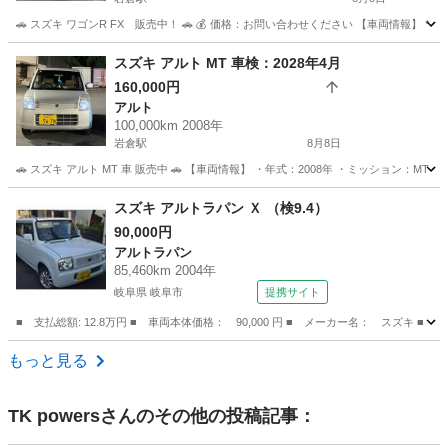
🚗 スズキ ワゴンR FX 販売中！ 🚗 💰 価格：お問い合わせください 【車両情報】 * 車名：
愛知
岩倉市
岩倉駅
ワゴンＲ
ワゴンR
スズキ アルト MT 車検：2028年4月
160,000円
アルト
100,000km 2008年
岩倉駅
8月8日
🚗 スズキ アルト MT 車 販売中 🚗 【車両情報】 ・年式：2008年 ・ミッション：MT（マ
愛知
岩倉市
岩倉駅
アルト
車両
スズキ アルトラパン Ｘ （検9.4）
90,000円
アルトラパン
85,460km 2004年
岐阜県 岐阜市
提携サイト
■ 支払総額: 12.8万円 ■ 車両本体価格： 90,000 円 ■ メーカー名： スズキ ■ 
岐阜
岐阜市
アルトラパン
もっと見る
TK powers
さんのその他の投稿記事：