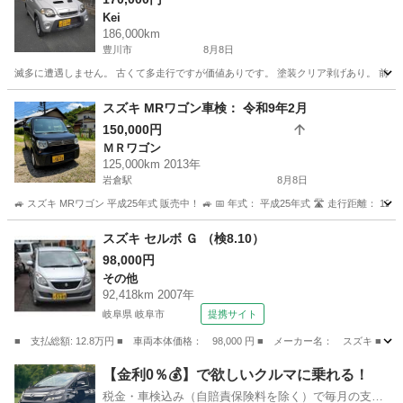
Kei
186,000km
豊川市
8月8日
滅多に遭遇しません。 古くて多走行ですが価値ありです。 塗装クリア剥げあり。 前オーナ
愛知
豊川市
Kei
希少
スズキ MRワゴン車検： 令和9年2月
150,000円
ＭＲワゴン
125,000km 2013年
岩倉駅
8月8日
🚙 スズキ MRワゴン 平成25年式 販売中！ 🚙 📅 年式： 平成25年式 🛣️ 走行距離： 125,0
愛知
岩倉市
岩倉駅
ＭＲワゴン
走行距離
スズキ セルボ Ｇ （検8.10）
98,000円
その他
92,418km 2007年
岐阜県 岐阜市
提携サイト
■ 支払総額: 12.8万円 ■ 車両本体価格： 98,000 円 ■ メーカー名： スズキ ■ 
岐阜
岐阜市
その他
【金利0％💰】で欲しいクルマに乗れる！
税金・車検込み（自賠責保険料を除く）で毎月の支払