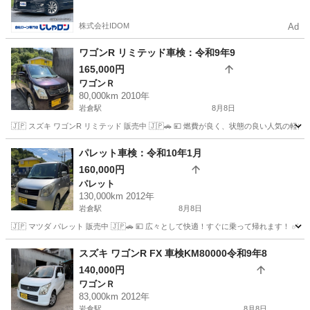
額は一定の自社ローン🚗
株式会社IDOM
Ad
ワゴンR リミテッド車検：令和9年9
165,000円
ワゴンＲ
80,000km 2010年
岩倉駅
8月8日
🇯🇵 スズキ ワゴンR リミテッド 販売中 🇯🇵🚗 💴 燃費が良く、状態の良い人気の軽自動車
愛知
岩倉市
岩倉駅
ワゴンＲ
ワゴンR
パレット車検：令和10年1月
160,000円
パレット
130,000km 2012年
岩倉駅
8月8日
🇯🇵 マツダ パレット 販売中 🇯🇵🚗 💴 広々として快適！すぐに乗って帰れます！ ✅ 年
愛知
岩倉市
岩倉駅
パレット
ミッション
スズキ ワゴンR FX 車検KM80000令和9年8
140,000円
ワゴンＲ
83,000km 2012年
岩倉駅
8月8日