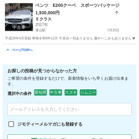
ベンツ E200クーペ スポーツパッケージ
1,930,000円
Ｅクラス
2017年
中古車
青山駅
7月25日
平成29年9月登録 車検令和8年12月 不具合一切ありません 傷やへこみもありません 
愛知
半田市
青山駅
Ｅクラス
デイライトコーディング
ページTOPへ
お探しの投稿が見つからなかった方
ご希望の条件を登録するだけで、新着情報をいち早くお届け出来ま
す。
愛知県
中古車
スズキ
ジムニー
選択中の条件
ジモティーメルマガにも登録する