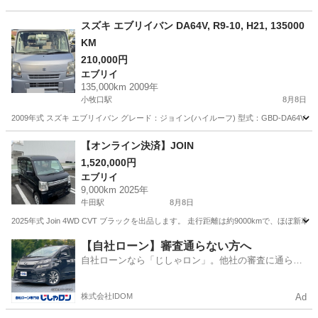
スズキ エブリイバン DA64V, R9-10, H21, 135000
KM
210,000円
エブリイ
135,000km 2009年
小牧口駅
8月8日
2009年式 スズキ エブリイバン グレード：ジョイン(ハイルーフ) 型式：GBD-DA64V イ
愛知
小牧市
小牧口駅
エブリイ
エブリイバン
【オンライン決済】JOIN
1,520,000円
エブリイ
9,000km 2025年
牛田駅
8月8日
2025年式 Join 4WD CVT ブラックを出品します。 走行距離は約9000kmで
愛知
知立市
牛田駅
エブリイ
走行距離
【自社ローン】審査通らない方へ
自社ローンなら「じしゃロン」。他社の審査に通らな
かった方も
株式会社IDOM
Ad