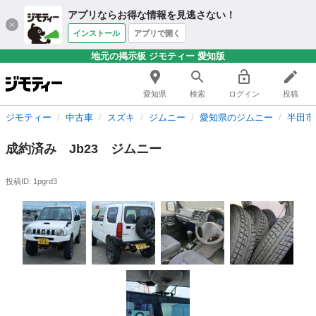
アプリならお得な情報を見逃さない！
インストール
アプリで開く
地元の掲示板 ジモティー 愛知版
愛知県
検索
ログイン
投稿
ジモティー
中古車
スズキ
ジムニー
愛知県のジムニー
半田市
成約済み Jb23 ジムニー
投稿ID: 1pgrd3