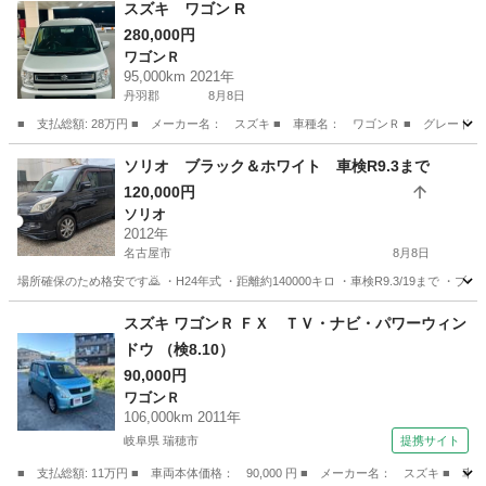
スズキ ワゴン R
280,000円
ワゴンＲ
95,000km 2021年
丹羽郡
8月8日
■ 支払総額: 28万円 ■ メーカー名： スズキ ■ 車種名： ワゴンＲ ■ グレード名： 
愛知
丹羽郡
ワゴンＲ
ソリオ ブラック＆ホワイト 車検R9.3まで
120,000円
ソリオ
2012年
名古屋市
8月8日
場所確保のため格安です🙇 ・H24年式 ・距離約140000キロ ・車検R9.3/19まで ・
愛知
名古屋市
ソリオ
ドラレコ
スズキ ワゴンＲ ＦＸ ＴＶ・ナビ・パワーウィン
ドウ （検8.10）
90,000円
ワゴンＲ
106,000km 2011年
岐阜県 瑞穂市
提携サイト
■ 支払総額: 11万円 ■ 車両本体価格： 90,000 円 ■ メーカー名： スズキ ■ 