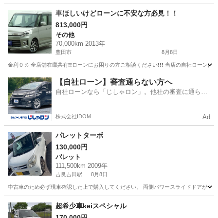
岐阜
瑞穂市
ワゴンＲ
車ほしいけどローンに不安な方必見！！
813,000円
その他
70,000km 2013年
豊田市
8月8日
金利０％ 全店舗在庫共有❗️❗️ローンにお困りの方ご相談ください❗️❗️❗️ 当店の自社ローンは 
愛知
豊田市
その他
ローン
【自社ローン】審査通らない方へ
自社ローンなら「じしゃロン」。他社の審査に通らな
かった方も
株式会社IDOM
Ad
パレットターボ
130,000円
パレット
111,500km 2009年
吉良吉田駅
8月8日
中古車のため必ず現車確認した上で購入してください。 両側パワースライドドアがつい
愛知
西尾市
吉良吉田駅
パレット
超希少車keiスペシャル
170,000円