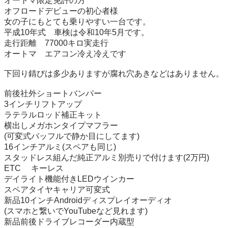
オートマ限定免許の方

オフロードデビューの初心者様

女の子にもとても乗りやすい一台です。

平成10年式　車検は令和10年5月です。

走行距離　77000キロ実走行

オートマ　エアコン冷え冷えです

下回り錆びは多少ありますが腐れ穴あきなどはありません。

前後社外ショートバンパー

3インチリフトアップ

ラテラルロッド補正キット

横出しメガホンタイプマフラー

(可変式バッフルで静か目にしてます)

16インチアルミ(スペアも同じ)

スタッドレス組んだ純正アルミ別売りで付けます(2万円)

ETC 　キーレス

デイライト機能付きLEDウインカー

スペアタイヤキャリア可変式

新品10インチAndroidディスプレイオーディオ

(スマホと繋いでYouTubeなど見れます)

新品前後ドライブレコーダー内蔵型
