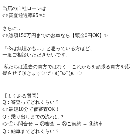
当店の自社ローンは

👉審査通過率95％❗️

さらに…

👉総額150万円までのお車なら【頭金0円OK】✨

「今は無理かも…」と思っている方ほど、

一度ご相談いただきたいです。

 私たちは過去の貴方ではなく、これからを頑張る貴方を応
援させて頂きます✨･:*+.\(( °ω° ))/.:+✨

【よくある質問】

Q：審査ってどれくらい？

👉最短10分で仮審査OK！

Q：乗り出しまでの流れは？

👉①お問合せ → ②審査 → ③ご契約 → ④納車

Q：納車までどれくらい？
