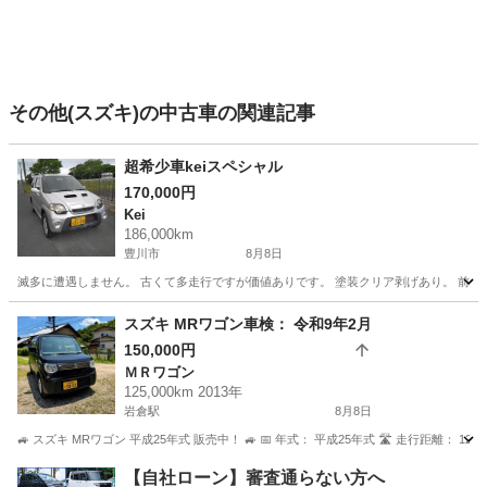
その他(スズキ)の中古車の関連記事
超希少車keiスペシャル
170,000円
Kei
186,000km
豊川市
8月8日
滅多に遭遇しません。 古くて多走行ですが価値ありです。 塗装クリア剥げあり。 前オーナ
愛知
豊川市
Kei
希少
スズキ MRワゴン車検： 令和9年2月
150,000円
ＭＲワゴン
125,000km 2013年
岩倉駅
8月8日
🚙 スズキ MRワゴン 平成25年式 販売中！ 🚙 📅 年式： 平成25年式 🛣️ 走行距離： 125,0
愛知
岩倉市
岩倉駅
ＭＲワゴン
走行距離
【自社ローン】審査通らない方へ