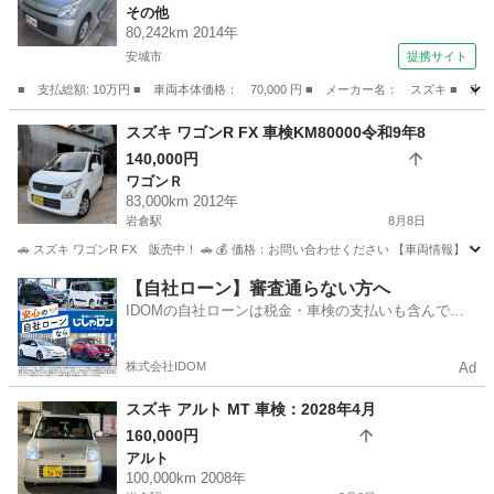
その他
プ 電動格納ミラー ＡＢＳ （検10.1）
80,242km 2014年
安城市
提携サイト
■ 支払総額: 10万円 ■ 車両本体価格： 70,000 円 ■ メーカー名： スズキ
愛知
安城市
その他
スズキ ワゴンR FX 車検KM80000令和9年8
140,000円
ワゴンＲ
83,000km 2012年
岩倉駅
8月8日
🚗 スズキ ワゴンR FX 販売中！ 🚗 💰 価格：お問い合わせください 【車両情報】 * 車名：
愛知
岩倉市
岩倉駅
ワゴンＲ
ワゴンR
【自社ローン】審査通らない方へ
IDOMの自社ローンは税金・車検の支払いも含んでい
るので毎月の支払額は一定
株式会社IDOM
Ad
スズキ アルト MT 車検：2028年4月
160,000円
アルト
100,000km 2008年