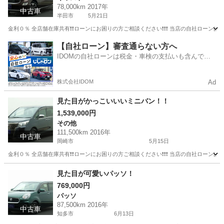
78,000km 2017年
中古車
半田市
5月21日
金利０％ 全店舗在庫共有❗️❗️ローンにお困りの方ご相談ください❗️❗️❗️ 当店の自社ローンは 
愛知
半田市
キャスト
ローン
【自社ローン】審査通らない方へ
IDOMの自社ローンは税金・車検の支払いも含んでい
るので毎月の支払額は一定
株式会社IDOM
Ad
見た目がかっこいいいミニバン！！
1,539,000円
その他
111,500km 2016年
中古車
岡崎市
5月15日
金利０％ 全店舗在庫共有❗️❗️ローンにお困りの方ご相談ください❗️❗️❗️ 当店の自社ローンは 
愛知
岡崎市
その他
エスクァイア
見た目が可愛いパッソ！
769,000円
パッソ
87,500km 2016年
中古車
知多市
6月13日