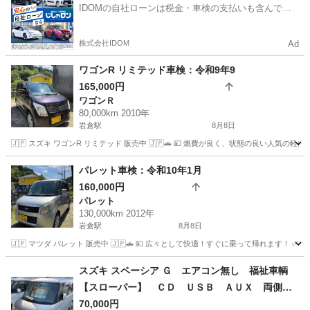
IDOMの自社ローンは税金・車検の支払いも含んでい
るので毎月の支払額は一定
株式会社IDOM
Ad
ワゴンR リミテッド車検：令和9年9
165,000円
ワゴンＲ
80,000km 2010年
岩倉駅
8月8日
🇯🇵 スズキ ワゴンR リミテッド 販売中 🇯🇵🚗 💴 燃費が良く、状態の良い人気の軽自動車
愛知
岩倉市
岩倉駅
ワゴンＲ
ワゴンR
パレット車検：令和10年1月
160,000円
パレット
130,000km 2012年
岩倉駅
8月8日
🇯🇵 マツダ パレット 販売中 🇯🇵🚗 💴 広々として快適！すぐに乗って帰れます！ ✅ 年
愛知
岩倉市
岩倉駅
パレット
ミッション
スズキ スペーシア Ｇ エアコン無し 福祉車輌
【スローパー】 ＣＤ ＵＳＢ ＡＵＸ 両側ス
ライドドア スマートキー アイドリングストッ
70,000円