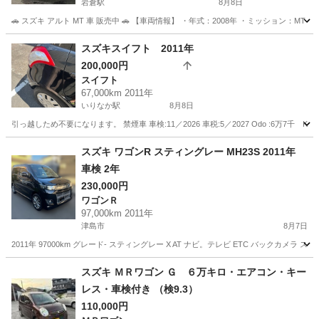
岩倉駅
8月8日
🚗 スズキ アルト MT 車 販売中 🚗 【車両情報】 ・年式：2008年 ・ミッション：MT（マ
愛知
岩倉市
岩倉駅
アルト
車両
スズキスイフト 2011年
200,000円
スイフト
67,000km 2011年
いりなか駅
8月8日
引っ越しため不要になります。 禁煙車 車検:11／2026 車税:5／2027 Odo :6万
愛知
名古屋市
いりなか駅
スイフト
スズキ ワゴンR スティングレー MH23S 2011年
車検 2年
230,000円
ワゴンＲ
97,000km 2011年
津島市
8月7日
2011年 97000km グレード- スティングレー X AT ナビ。テレビ ETC バックカメラ スマ
愛知
津島市
ワゴンＲ
スズキ ＭＲワゴン Ｇ ６万キロ・エアコン・キー
レス・車検付き （検9.3）
110,000円