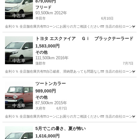
879,000円
フリード
93,500km 2012年
中古車
半田市
6月10日
金利０％ 全店舗在庫共有❗️❗️ローンにお困りの方ご相談ください❗️❗️❗️ 当店の自社ローンは 
愛知
半田市
フリード
ローン
トヨタ エスクァイア Ｇｉ ブラックテーラード
1,583,000円
その他
111,500km 2016年
中古車
蒲郡市
7月7日
金利０％ 全店舗在庫共有❗️❗️自己破産、滞納歴あっても問題なし❗️❗️❗️ 当店の自社ローンは 
愛知
蒲郡市
その他
ツートンカラー
989,000円
その他
87,500km 2015年
中古車
大府市
6月7日
金利０％ 全店舗在庫共有❗️❗️ローンにお困りの方ご相談ください❗️❗️❗️ 当店の自社ローンは 
愛知
大府市
その他
5月でこの暑さ、夏が怖い
1,616,000円