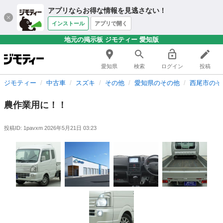
アプリならお得な情報を見逃さない！
インストール
アプリで開く
地元の掲示板 ジモティー 愛知版
愛知県
検索
ログイン
投稿
ジモティー
中古車
スズキ
その他
愛知県のその他
西尾市のそ
農作業用に！！
投稿ID: 1pavxm
2026年5月21日 03:23