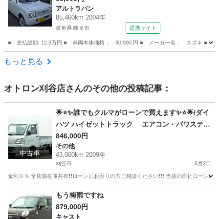
アルトラパン
85,460km 2004年
岐阜県 岐阜市
提携サイト
■ 支払総額: 12.8万円 ■ 車両本体価格： 90,000 円 ■ メーカー名： スズキ ■ 
岐阜
岐阜市
アルトラパン
もっと見る
オトロン刈谷店
さんのその他の投稿記事：
🌟⭐️✨誰でもクルマがローンで買えます✨⭐️🌟/ダイ
ハツ ハイゼットトラック エアコン・パワステ
スペシャル
846,000円
その他
中古車
43,000km 2009年
刈谷市
6月2日
金利０％ 全店舗在庫共有❗️❗️ローンにお困りの方ご相談ください❗️❗️❗️ 当店の自社ローンは 
愛知
刈谷市
その他
トラック
もう梅雨ですね
879,000円
キャスト