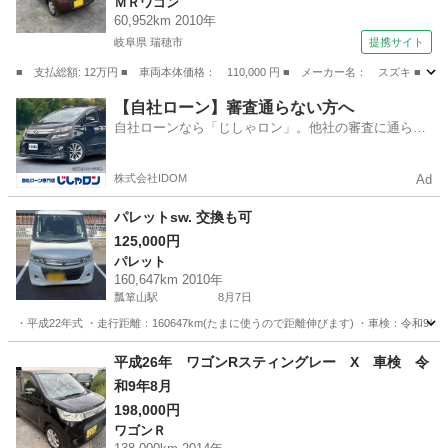
ＭＲワゴン
60,952km 2010年
岐阜県 瑞穂市
提携サイト
■ 支払総額: 12万円 ■ 車両本体価格： 110,000 円 ■ メーカー名： スズキ 
岐阜
瑞穂市
ＭＲワゴン
【自社ローン】審査通らない方へ
自社ローンなら「じしゃロン」。他社の審査に通らな
かった方も
株式会社IDOM
Ad
パレットsw. 交換も可
125,000円
パレット
160,647km 2010年
瓢箪山駅
8月7日
・平成22年式 ・走行距離：160647km(たまに使うので距離伸びます) ・車検：令和9
愛知
名古屋市
瓢箪山駅
パレット
平成26年 ワゴンRスティングレー X 車検 令
和9年8月
198,000円
ワゴンＲ