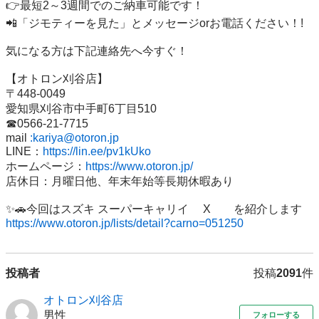
👉最短2～3週間でのご納車可能です！

📲「ジモティーを見た」とメッセージorお電話ください！!

気になる方は下記連絡先へ今すぐ！

【オトロン刈谷店】

〒448-0049

愛知県刈谷市中手町6丁目510

☎0566‐21‐7715

mail 
:kariya@otoron.jp
LINE：
https://lin.ee/pv1kUko
ホームページ：
https://www.otoron.jp/
店休日：月曜日他、年末年始等長期休暇あり

https://www.otoron.jp/lists/detail?carno=051250
投稿者
投稿
2091
件
オトロン刈谷店
男性
フォローする