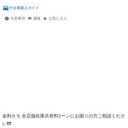
中古車購入ガイド
注意事項
通報
お気に入り
金利０％ 全店舗在庫共有❗️❗️ローンにお困りの方ご相談くださ
い❗️❗️❗️
