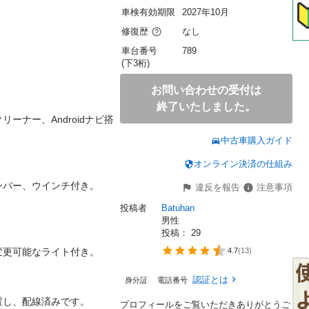
車検有効期限
2027年10月
修復歴
なし
車台番号
789
(下3桁)
お問い合わせの受付は
終了いたしました。
ーナー、Androidナビ搭
中古車購入ガイド
オンライン決済の仕組み
ー、ウインチ付き。

違反を報告
注意事項
投稿者
Batuhan
男性
投稿： 
29
可能なライト付き。

4.7
(
13
)
認証とは
身分証
電話番号
、配線済みです。

プロフィールをご覧いただきありがとうご