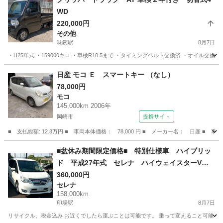
WD
220,000円
その他
味鋺駅
8月7日
・H25年式 ・159000キロ ・車検R10.5まで ・タイミングベルト交換済 ・オイル交換
愛知
名古屋市
味鋺駅
その他
クリッパー
日産 モコ Ｅ スマートキー （なし）
78,000円
モコ
145,000km 2006年
岡崎市
提携サイト
■ 支払総額: 12.8万円 ■ 車両本体価格： 78,000 円 ■ メーカー名： 日産 ■ 
愛知
岡崎市
モコ
■盆休み期間限定価格■ 特別仕様車 ハイブリッ
ド 平成27年式 セレナ ハイウェイスターVセ
レクプラスセフティHV_Aセフティ HFC26 NISS
360,000円
セレナ
AN パールホワイト
158,000km
印場駅
8月7日
リサイクル、税金込み お近くでしたら運ぶことは可能です。 乗って変えること可能 名義