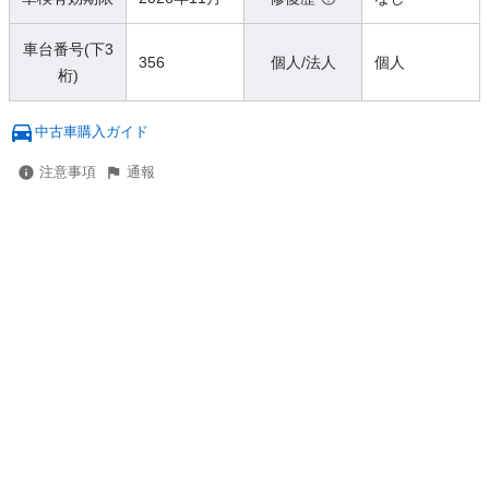
車台番号(下3
356
個人/法人
個人
桁)
中古車購入ガイド
注意事項
通報