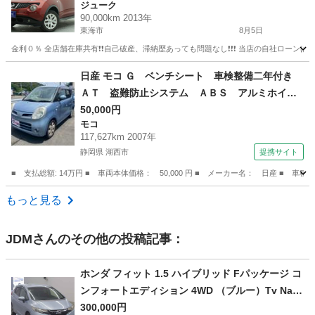
ジューク
90,000km 2013年
東海市
8月5日
金利０％ 全店舗在庫共有❗️❗️自己破産、滞納歴あっても問題なし❗️❗️❗️ 当店の自社ローンは 
愛知
東海市
ジューク
日産 モコ Ｇ ベンチシート 車検整備二年付き
ＡＴ 盗難防止システム ＡＢＳ アルミホイー
ル 衝突安全ボディ エアコン パワーステアリ
50,000円
モコ
ング パワーウィンドウ ＭＤプレイヤー付き
117,627km 2007年
（車検整備付）
静岡県 湖西市
提携サイト
■ 支払総額: 14万円 ■ 車両本体価格： 50,000 円 ■ メーカー名： 日産 
静岡
湖西市
モコ
もっと見る
JDM
さんのその他の投稿記事：
ホンダ フィット 1.5 ハイブリッド Fパッケージ コ
ンフォートエディション 4WD （ブルー）Tv Navi
バックカメラ Etc DAA-GP6 リサイクル自動車税
300,000円