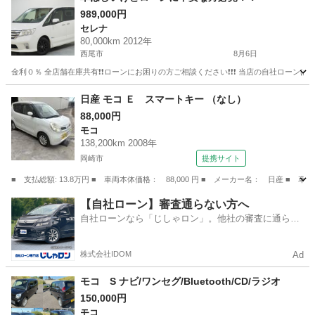
989,000円
セレナ
80,000km 2012年
西尾市
8月6日
金利０％ 全店舗在庫共有❗️❗️ローンにお困りの方ご相談ください❗️❗️❗️ 当店の自社ローンは 
愛知
西尾市
セレナ
ローン
日産 モコ Ｅ スマートキー （なし）
88,000円
モコ
138,200km 2008年
岡崎市
提携サイト
■ 支払総額: 13.8万円 ■ 車両本体価格： 88,000 円 ■ メーカー名： 日産 ■ 
愛知
岡崎市
モコ
【自社ローン】審査通らない方へ
自社ローンなら「じしゃロン」。他社の審査に通らな
かった方も
株式会社IDOM
Ad
モコ S ナビ/ワンセグ/Bluetooth/CD/ラジオ
150,000円
モコ