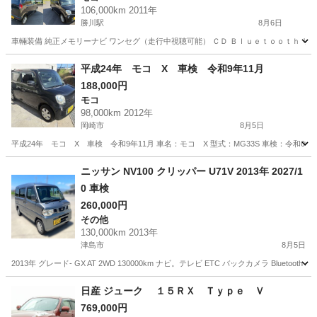
106,000km 2011年
勝川駅
8月6日
車輛装備 純正メモリーナビ ワンセグ（走行中視聴可能） ＣＤ Ｂｌｕｅｔｏｏｔｈ リヤ
愛知
春日井市
勝川駅
モコ
平成24年 モコ X 車検 令和9年11月
188,000円
モコ
98,000km 2012年
岡崎市
8月5日
平成24年 モコ X 車検 令和9年11月 車名：モコ X 型式：MG33S 車検：令和09
愛知
岡崎市
モコ
預かり金
ニッサン NV100 クリッパー U71V 2013年 2027/1
0 車検
260,000円
その他
130,000km 2013年
津島市
8月5日
2013年 グレード- GX AT 2WD 130000km ナビ。テレビ ETC バックカメラ Bluetooth
愛知
津島市
その他
日産 ジューク １５ＲＸ Ｔｙｐｅ Ｖ
769,000円