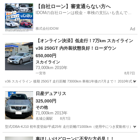
愛知
名古屋市
印場駅
セレナ
【自社ローン】審査通らない方へ
IDOMの自社ローンは税金・車検の支払いも含んでい
るので毎月の支払額は一定
株式会社IDOM
Ad
【オンライン決済】低走行！7万km スカイライン
v36 250GT 内外装状態良好！ローダウン
650,000円
スカイライン
73,000km 2010年
一宮市
8月7日
v36 スカイライン 後期 250GT 走行距離 73000km 車検1年後の7月まで！ 20
愛知
一宮市
スカイライン
日産デュアリス
325,000円
その他
71,000km 2013年
名城公園駅
8月7日
型式/DBA-KJ10 初年度登録/平成25年 走行距離/71000km（使用中につき変動
愛知
名古屋市
名城公園駅
その他
車ほしいけどローンに不安な方必見！！