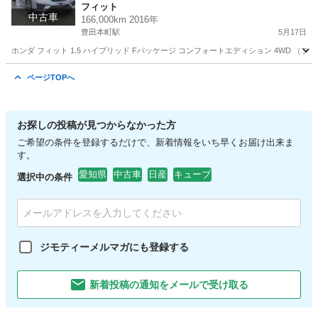
フィット
コミコミ358000円
中古車
166,000km 2016年
豊田本町駅
5月17日
ホンダ フィット 1.5 ハイブリッド Fパッケージ コンフォートエディション 4WD （ブルー）T
愛知
名古屋市
豊田本町駅
フィット
コンフォート
ページTOPへ
お探しの投稿が見つからなかった方
ご希望の条件を登録するだけで、新着情報をいち早くお届け出来ま
す。
愛知県
中古車
日産
キューブ
選択中の条件
ジモティーメルマガにも登録する
新着投稿の通知をメールで受け取る