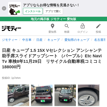
アプリならお得な情報を見逃さない！
インストール
アプリで開く
地元の掲示板 ジモティー 愛知版
愛知県
検索
ログイン
投稿
ジモティー
中古車
日産
キューブ
愛知県のキューブ
名古屋市
日産 キューブ 1.5 15X Vセレクション アンシャンテ
助手席スライドアップシート （パープル）Etc Navi
Tv 車検8年11月29日 リサイクル自動車税コミコミ
188000円
投稿ID: 1p7ehm