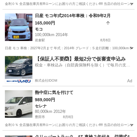
金利０％ 全店舗在庫共有❗️❗️ローンにお困りの方ご相談ください❗️❗️❗️ 当店の自社ローンは 
愛知
豊田市
ジューク
ローン
日産 モコ年式2014年車検：令和9年2月
165,000円
モコ
100,000km 2014年
岩倉駅
8月8日
日産 モコ 車検：2027年2月まで 年式：2014年 グレード：S 走行距離：100,000km B
愛知
岩倉市
岩倉駅
モコ
走行距離
【保証人不要🙆】最短2分で仮審査申込み
税金・車検込み（自賠責保険料を除く）で毎月の支払
額は一定の自社ローン🚗
株式会社IDOM
Ad
熱中症に気を付けて
989,000円
セレナ
80,000km 2012年
豊田市
8月8日
金利０％ 全店舗在庫共有❗️❗️ローンにお困りの方ご相談ください❗️❗️❗️ 当店の自社ローンは 
愛知
豊田市
セレナ
ローン
クリッパートラック AT 車検２年付き 切替式4