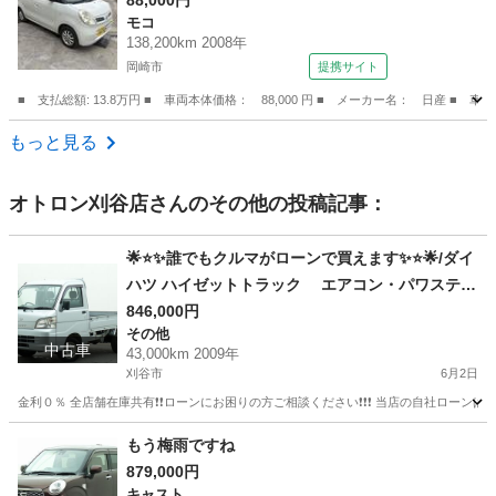
88,000円
モコ
138,200km 2008年
岡崎市
提携サイト
■ 支払総額: 13.8万円 ■ 車両本体価格： 88,000 円 ■ メーカー名： 日産 ■ 
愛知
岡崎市
モコ
もっと見る
オトロン刈谷店
さんのその他の投稿記事：
🌟⭐️✨誰でもクルマがローンで買えます✨⭐️🌟/ダイ
ハツ ハイゼットトラック エアコン・パワステ
スペシャル
846,000円
その他
中古車
43,000km 2009年
刈谷市
6月2日
金利０％ 全店舗在庫共有❗️❗️ローンにお困りの方ご相談ください❗️❗️❗️ 当店の自社ローンは 
愛知
刈谷市
その他
トラック
もう梅雨ですね
879,000円
キャスト