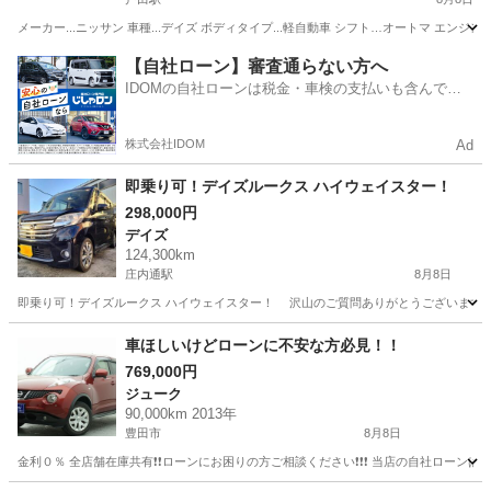
メーカー...ニッサン 車種...デイズ ボディタイプ...軽自動車 シフト…オートマ エンジン...ガ
愛知
名古屋市
戸田駅
デイズ
ハイウェイスター
【自社ローン】審査通らない方へ
IDOMの自社ローンは税金・車検の支払いも含んでい
るので毎月の支払額は一定
株式会社IDOM
Ad
即乗り可！デイズルークス ハイウェイスター！
298,000円
デイズ
124,300km
庄内通駅
8月8日
即乗り可！デイズルークス ハイウェイスター！ 沢山のご質問ありがとうございます。 そ
愛知
名古屋市
庄内通駅
デイズ
車ほしいけどローンに不安な方必見！！
769,000円
ジューク
90,000km 2013年
豊田市
8月8日
金利０％ 全店舗在庫共有❗️❗️ローンにお困りの方ご相談ください❗️❗️❗️ 当店の自社ローンは 