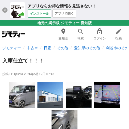
アプリならお得な情報を見逃さない！
インストール
アプリで開く
地元の掲示板 ジモティー 愛知版
愛知県
検索
ログイン
投稿
ジモティー
中古車
日産
その他
愛知県のその他
刈谷市のその
入庫仕立て！！！
投稿ID: 1p3ofa
2026年5月12日 07:43