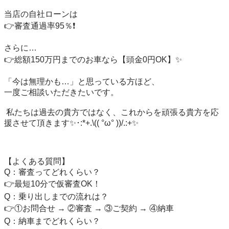
当店の自社ローンは

👉審査通過率95％❗️

さらに…

👉総額150万円までのお車なら【頭金0円OK】✨

「今は無理かも…」と思っている方ほど、

一度ご相談いただきたいです。

 私たちは過去の貴方ではなく、これからを頑張る貴方を応
援させて頂きます✨･:*+.\(( °ω° ))/.:+✨

【よくある質問】

Q：審査ってどれくらい？

👉最短10分で仮審査OK！

Q：乗り出しまでの流れは？

👉①お問合せ → ②審査 → ③ご契約 → ④納車

Q：納車までどれくらい？
