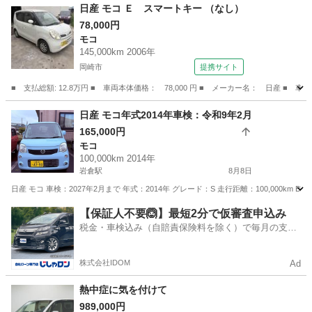
愛知
豊田市
ジューク
ローン
日産 モコ Ｅ スマートキー （なし）
78,000円
モコ
145,000km 2006年
岡崎市
提携サイト
■ 支払総額: 12.8万円 ■ 車両本体価格： 78,000 円 ■ メーカー名： 日産 ■ 
愛知
岡崎市
モコ
日産 モコ年式2014年車検：令和9年2月
165,000円
モコ
100,000km 2014年
岩倉駅
8月8日
日産 モコ 車検：2027年2月まで 年式：2014年 グレード：S 走行距離：100,000km B
愛知
岩倉市
岩倉駅
モコ
走行距離
【保証人不要🙆】最短2分で仮審査申込み
税金・車検込み（自賠責保険料を除く）で毎月の支払
額は一定の自社ローン🚗
株式会社IDOM
Ad
熱中症に気を付けて
989,000円