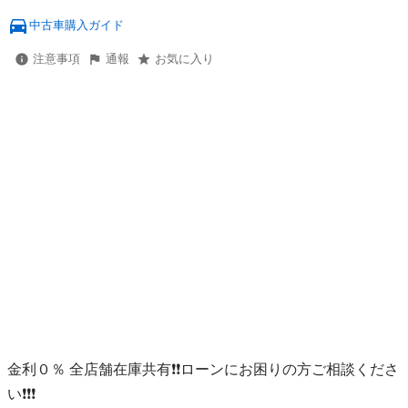
中古車購入ガイド
注意事項
通報
お気に入り
金利０％ 全店舗在庫共有❗️❗️ローンにお困りの方ご相談くださ
い❗️❗️❗️
