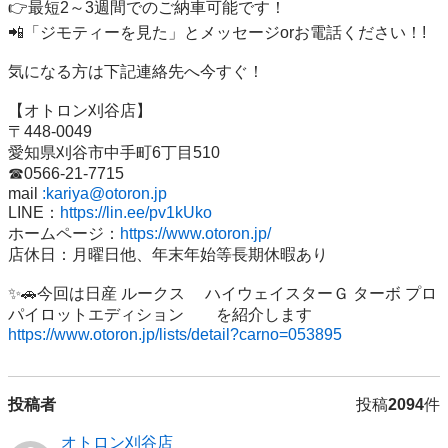
👉最短2～3週間でのご納車可能です！

📲「ジモティーを見た」とメッセージorお電話ください！!

気になる方は下記連絡先へ今すぐ！

【オトロン刈谷店】

〒448-0049

愛知県刈谷市中手町6丁目510

☎0566‐21‐7715

mail 
:kariya@otoron.jp
LINE：
https://lin.ee/pv1kUko
ホームページ：
https://www.otoron.jp/
店休日：月曜日他、年末年始等長期休暇あり

✨🚗今回は日産 ルークス 　ハイウェイスターＧ ターボ プロ
https://www.otoron.jp/lists/detail?carno=053895
投稿者
投稿
2094
件
オトロン刈谷店