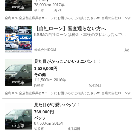
78,000km 2017年
中古車
半田市
5月21日
金利０％ 全店舗在庫共有❗️❗️ローンにお困りの方ご相談ください❗️❗️❗️ 当店の自社ローンは 
愛知
半田市
キャスト
ローン
【自社ローン】審査通らない方へ
IDOMの自社ローンは税金・車検の支払いも含んでい
るので毎月の支払額は一定
株式会社IDOM
Ad
見た目がかっこいいいミニバン！！
1,539,000円
その他
111,500km 2016年
中古車
岡崎市
5月15日
金利０％ 全店舗在庫共有❗️❗️ローンにお困りの方ご相談ください❗️❗️❗️ 当店の自社ローンは 
愛知
岡崎市
その他
エスクァイア
見た目が可愛いパッソ！
769,000円
パッソ
87,500km 2016年
中古車
知多市
6月13日