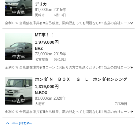
デリカ
91,000km 2015年
中古車
岡崎市
6月13日
金利０％ 全店舗在庫共有❗️❗️自己破産、滞納歴あっても問題なし❗️❗️❗️ 当店の自社ローンは 
愛知
岡崎市
デリカ
頭金
MT車！！
1,979,000円
BRZ
72,000km 2015年
中古車
名古屋市
6月18日
金利０％ 全店舗在庫共有❗️❗️ローンにお困りの方ご相談ください❗️❗️❗️ 当店の自社ローンは 
愛知
名古屋市
BRZ
MT車
ホンダ Ｎ ＢＯＸ Ｇ Ｌ ホンダセンシング
1,319,000円
N-BOX
83,000km 2020年
中古車
大府市
7月29日
金利０％ 全店舗在庫共有❗️❗️自己破産、滞納歴あっても問題なし❗️❗️❗️ 当店の自社ローンは 
愛知
大府市
N-BOX
ページTOPへ