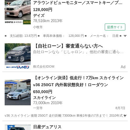
アラウンドビューモニター／スマートキー／プッ
シュスタート／ベンチシート／オートエアコン／
128,000円
デイズ
取扱説明書＆メンテナンスノート／アイドリング
78,516km 2013年
ストップ／ヘッドライトレベライザー （検8.10）
小牧市
提携サイト
■ 支払総額: 13.8万円 ■ 車両本体価格： 128,000 円 ■ メーカー名： 日
愛知
小牧市
デイズ
【自社ローン】審査通らない方へ
自社ローンなら「じしゃロン」。他社の審査に通らな
かった方も
株式会社IDOM
Ad
【オンライン決済】低走行！7万km スカイライン
v36 250GT 内外装状態良好！ローダウン
650,000円
スカイライン
73,000km 2010年
一宮市
8月7日
v36 スカイライン 後期 250GT 走行距離 73000km 車検1年後の7月まで！ 20
愛知
一宮市
スカイライン
日産デュアリス