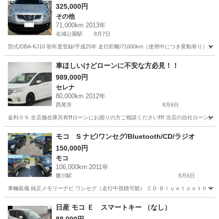
325,000円
その他
71,000km 2013年
名城公園駅
8月7日
型式/DBA-KJ10 初年度登録/平成25年 走行距離/71000km（使用中につき変動
愛知
名古屋市
名城公園駅
その他
車ほしいけどローンに不安な方必見！！
989,000円
セレナ
80,000km 2012年
西尾市
8月6日
金利０％ 全店舗在庫共有❗️❗️ローンにお困りの方ご相談ください❗️❗️❗️ 当店の自社ローンは 
愛知
西尾市
セレナ
ローン
モコ S ナビ/ワンセグ/Bluetooth/CD/ラジオ
150,000円
モコ
106,000km 2011年
勝川駅
8月6日
車輛装備 純正メモリーナビ ワンセグ（走行中視聴可能） ＣＤ Ｂｌｕｅｔｏｏｔｈ リヤ
愛知
春日井市
勝川駅
モコ
日産 モコ Ｅ スマートキー （なし）