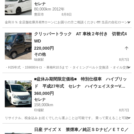
セレナ
80,000km 2012年
豊田市
8月8日
金利０％ 全店舗在庫共有❗️❗️ローンにお困りの方ご相談ください❗️❗️❗️ 当店の自社ローンは 
愛知
豊田市
セレナ
ローン
クリッパートラック AT 車検２年付き 切替式4
WD
220,000円
その他
味鋺駅
8月7日
・H25年式 ・159000キロ ・車検R10.5まで ・タイミングベルト交換済 ・オイル交換
愛知
名古屋市
味鋺駅
その他
クリッパー
■盆休み期間限定価格■ 特別仕様車 ハイブリッ
ド 平成27年式 セレナ ハイウェイスターVセ
レクプラスセフティHV_Aセフティ HFC26 NISS
360,000円
セレナ
AN パールホワイト
158,000km
印場駅
8月7日
リサイクル、税金込み お近くでしたら運ぶことは可能です。 乗って変えること可能 名義
愛知
名古屋市
印場駅
セレナ
日産 デイズ Ｘ 禁煙車／純正ＳＤナビ／ＥＴＣ／