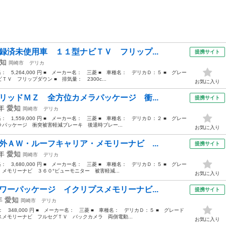
録済未使用車 １１型ナビＴＶ フリップ...
提携サイト
知
岡崎市
デリカ
格： 5,264,000 円 ■ メーカー名： 三菱 ■ 車種名： デリカＤ：５ ■ グレー
 フリップダウン ■ 排気量： 2300c...
お気に入り
リッドＭＺ 全方位カメラパッケージ 衝...
提携サイト
3年
愛知
岡崎市
デリカ
格： 1,559,000 円 ■ メーカー名： 三菱 ■ 車種名： デリカＤ：２ ■ グレー
パッケージ 衝突被害軽減ブレーキ 後退時ブレー...
お気に入り
外ＡＷ・ルーフキャリア・メモリーナビ ...
提携サイト
0年
愛知
岡崎市
デリカ
格： 3,680,000 円 ■ メーカー名： 三菱 ■ 車種名： デリカＤ：５ ■ グレー
メモリーナビ ３６０°ビューモニター 被害軽減...
お気に入り
ワーパッケージ イクリプスメモリーナビ...
提携サイト
3年
愛知
岡崎市
デリカ
格： 348,000 円 ■ メーカー名： 三菱 ■ 車種名： デリカＤ：５ ■ グレード
メモリーナビ フルセグＴＶ バックカメラ 両側電動...
お気に入り