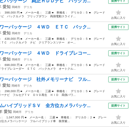
ビパッケージ 純正ＨＤＤナビ バックカ...
提携サイト
0年
愛知
岡崎市
デリカ
格： 398,000 円 ■ メーカー名： 三菱 ■ 車種名： デリカＤ：５ ■ グレード
ビ バックカメラ フリップダウン 両側電動スライド...
お気に入り
ワーパッケージ ４ＷＤ ＥＴＣ バック...
提携サイト
4年
愛知
岡崎市
デリカ
格： 438,000 円 ■ メーカー名： 三菱 ■ 車種名： デリカＤ：５ ■ グレード
ＴＣ バックカメラ ナビ クリアランスソナー オー...
お気に入り
ワーパッケージ ４ＷＤ ドライブレコー...
提携サイト
0年
愛知
岡崎市
デリカ
格： 698,000 円 ■ メーカー名： 三菱 ■ 車種名： デリカＤ：５ ■ グレード
ライブレコーダー ＥＴＣ バックカメラ オートクル...
お気に入り
ワーパッケージ 社外メモリーナビ フル...
提携サイト
年
愛知
岡崎市
デリカ
格： 298,000 円 ■ メーカー名： 三菱 ■ 車種名： デリカＤ：５ ■ グレード
ーナビ フルセグＴＶ ＤＶＤ再生 ＨＩＤ 両側パワ...
お気に入り
ムハイブリッドＳＶ 全方位カメラパッケ...
提携サイト
9年
愛知
岡崎市
デリカ
格： 1,047,000 円 ■ メーカー名： 三菱 ■ 車種名： デリカＤ：２ ■ グレー
位カメラパッケージ フルハイブリッド車 衝突被...
お気に入り