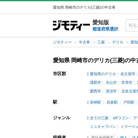
愛知県 岡崎市のデリカ(三菱)の中古車
愛知版
都道府県選択
ジモティー
中古車
三菱
デリカ
愛
愛知県 岡崎市のデリカ(三菱)の中
市区郡
：
愛知県のデリカ
名古屋市
蒲郡市
犬山市
常滑市
愛西市
清須市
北名古屋
駅
：
若林駅
岩倉駅
戸田駅
ジャンル
：
全ての三菱
eKワゴン
ア
ミニキャブバン
ミラージ
投稿者
：
デリカの全て
個人
法