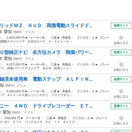
リッドＭＺ ＨＵＤ 両側電動スライドド...
提携サイト
4年
愛知
岡崎市
デリカ
格： 1,478,000 円 ■ メーカー名： 三菱 ■ 車種名： デリカＤ：２ ■ グレー
電動スライドドア 全方位カメラ ｅ－Ａｓｓｉｓ...
お気に入り
０型純正ナビ 全方位カメラ 両側パワー...
提携サイト
3年
愛知
岡崎市
デリカ
格： 4,027,000 円 ■ メーカー名： 三菱 ■ 車種名： デリカＤ：５ ■ グレー
ラ 両側パワースライドドア ＢＳＭ 前席シート...
お気に入り
録済未使用車 電動ステップ ＡＬＰＩＮ...
提携サイト
知
岡崎市
デリカ
格： 5,265,000 円 ■ メーカー名： 三菱 ■ 車種名： デリカＤ：５ ■ グレー
プ ＡＬＰＩＮＥ製１１インチナビ フリップダウ...
お気に入り
ニー ４ＷＤ ドライブレコーダー ＥＴ...
提携サイト
9年
愛知
岡崎市
デリカ
格： 248,000 円 ■ メーカー名： 三菱 ■ 車種名： デリカＤ：５ ■ グレード
ーダー ＥＴＣ バックカメラ ナビ ＴＶ オートク...
お気に入り