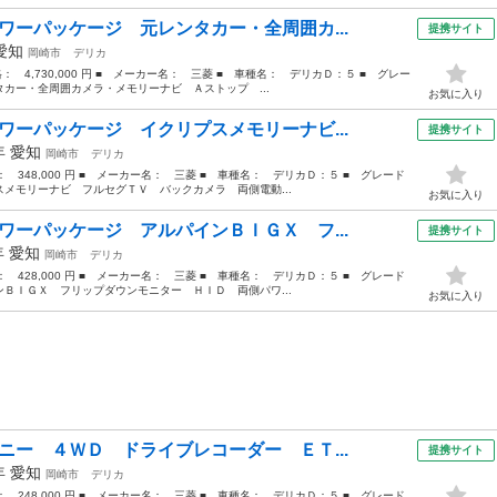
ワーパッケージ 元レンタカー・全周囲カ...
提携サイト
愛知
岡崎市
デリカ
格： 4,730,000 円 ■ メーカー名： 三菱 ■ 車種名： デリカＤ：５ ■ グレー
カー・全周囲カメラ・メモリーナビ Ａストップ ...
お気に入り
ワーパッケージ イクリプスメモリーナビ...
提携サイト
3年
愛知
岡崎市
デリカ
格： 348,000 円 ■ メーカー名： 三菱 ■ 車種名： デリカＤ：５ ■ グレード
メモリーナビ フルセグＴＶ バックカメラ 両側電動...
お気に入り
ワーパッケージ アルパインＢＩＧＸ フ...
提携サイト
年
愛知
岡崎市
デリカ
格： 428,000 円 ■ メーカー名： 三菱 ■ 車種名： デリカＤ：５ ■ グレード
ＢＩＧＸ フリップダウンモニター ＨＩＤ 両側パワ...
お気に入り
ニー ４ＷＤ ドライブレコーダー ＥＴ...
提携サイト
9年
愛知
岡崎市
デリカ
格： 248,000 円 ■ メーカー名： 三菱 ■ 車種名： デリカＤ：５ ■ グレード