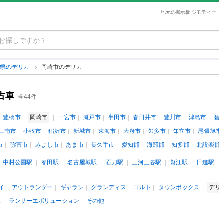
地元の掲示板 ジモティー
知県のデリカ
岡崎市のデリカ
古車
全44件
豊橋市
岡崎市
一宮市
瀬戸市
半田市
春日井市
豊川市
津島市
江南市
小牧市
稲沢市
新城市
東海市
大府市
知多市
知立市
尾張旭
市
弥富市
みよし市
あま市
長久手市
愛知郡
海部郡
知多郡
北設楽
中村公園駅
春田駅
名古屋城駅
石刀駅
三河三谷駅
蟹江駅
日進駅
イ
アウトランダー
ギャラン
グランディス
コルト
タウンボックス
デ
ュ
ランサーエボリューション
その他
人