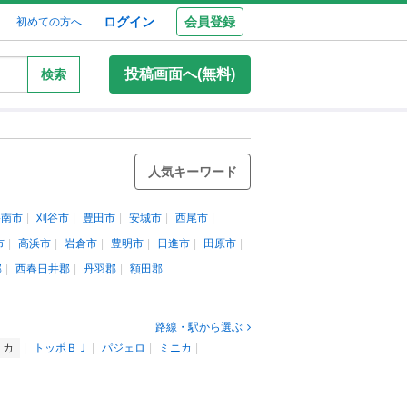
ログイン
会員登録
初めての方へ
投稿画面へ(無料)
検索
人気キーワード
碧南市
刈谷市
豊田市
安城市
西尾市
市
高浜市
岩倉市
豊明市
日進市
田原市
郡
西春日井郡
丹羽郡
額田郡
路線・駅から選ぶ
リカ
トッポＢＪ
パジェロ
ミニカ