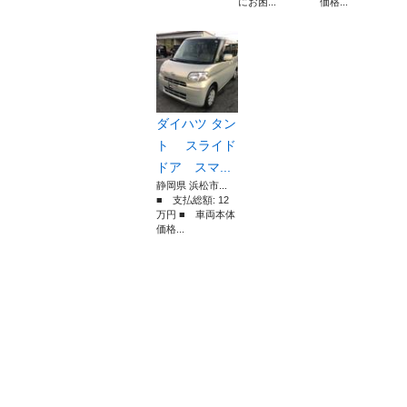
にお困...
価格...
ダイハツ タン
ト スライド
ドア スマ...
静岡県 浜松市...
■ 支払総額: 12
万円 ■ 車両本体
価格...