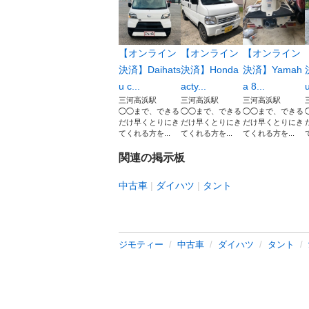
【オンライン
【オンライン
【オンライン
決済】Daihats
決済】Honda
決済】Yamah
u c...
acty...
a 8...
u
三河高浜駅
三河高浜駅
三河高浜駅
◯◯まで、できる
◯◯まで、できる
◯◯まで、できる
だけ早くとりにき
だけ早くとりにき
だけ早くとりにき
てくれる方を...
てくれる方を...
てくれる方を...
関連の掲示板
中古車
ダイハツ
タント
ジモティー
中古車
ダイハツ
タント