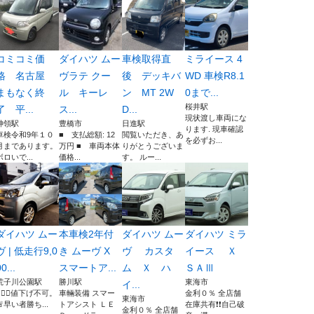
コミコミ価
ダイハツ ムー
車検取得直
ミライース 4
格 名古屋
ヴラテ クー
後 デッキバ
WD 車検R8.1
まもなく終
ル キーレ
ン MT 2W
0まで...
桜井駅
了 平...
ス...
D...
現状渡し車両にな
神領駅
豊橋市
日進駅
ります. 現車確認
車検令和9年１０
■ 支払総額: 12
閲覧いただき、あ
を必ずお...
月まであります。
万円 ■ 車両本体
りがとうございま
ボロいで...
価格...
す。 ルー...
ダイハツ ムー
本車検2年付
ダイハツ ムー
ダイハツ ミラ
ヴ | 低走行9,0
き ムーヴ X
ヴ カスタ
イース Ｘ
0...
スマートア...
ム Ｘ ハ
ＳＡⅢ
荒子川公園駅
勝川駅
東海市
イ...
🙅🏻‍♀️値下げ不可。
車輛装備 スマー
金利０％ 全店舗
東海市
🚨早い者勝ち...
トアシスト ＬＥ
在庫共有❗️❗️自己破
金利０％ 全店舗