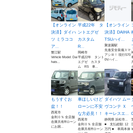
【オンライン
平成22年 タ
【オンライン
決済】ダイハ
ントエグゼ
決済】DAIHA
ツ ミラココ
カスタム
TSUハイ...
聚楽園駅
ア...
R...
先進安全装備スマ
蟹江駅
岡崎市
アシⅢ！ 現行S70
Vehicle Model: Dai
平成22年 タント
0Vハイ...
hats...
エグゼ カスタ
ム RS 車...
もうすぐお
車ほしいけど
ダイハツ ムー
盆！！
ローンに不安
ヴコンテ Ｘ
西尾市
な方必見！！
キーレスエ...
0
金利０％ 全店舗
西尾市
静岡県 浜松市...
在庫共有❗️❗️ローン
金利０％ 全店舗
■ 支払総額: 12
にお困...
在庫共有❗️❗️ローン
万円 ■ 車両本体