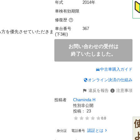
年式
2014年
車検有効期限
修復歴
車台番号
367
る方を優先させていただきま
(下3桁)
お問い合わせの受付は
終了いたしました。
中古車購入ガイド
オンライン決済の仕組み
違反を報告
注意事項
投稿者
Chaminda H
性別非公開
投稿： 
23
0.0
認証とは
身分証
電話番号