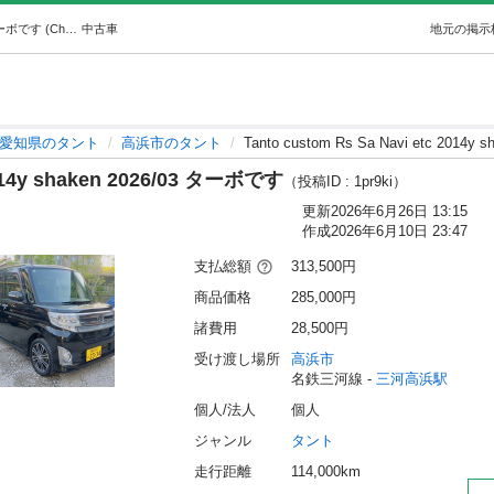
Tanto custom Rs Sa Navi etc 2014y shaken 2026/03 ターボです (Chaminda H) 三河高浜のタントの中古車｜ジモティー
中古車
地元の掲示
愛知県のタント
高浜市のタント
Tanto custom Rs Sa Navi etc 2014
 2014y shaken 2026/03 ターボです
（投稿ID : 1pr9ki）
更新
2026年6月26日 13:15
作成
2026年6月10日 23:47
支払総額
313,500円
商品価格
285,000円
諸費用
28,500円
受け渡し場所
高浜市
名鉄三河線 - 
三河高浜駅
個人/法人
個人
ジャンル
タント
走行距離
114,000km