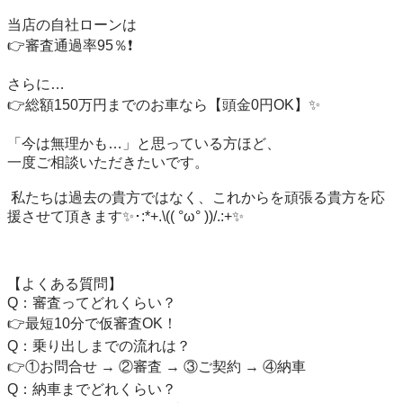
当店の自社ローンは

👉審査通過率95％❗️

さらに…

👉総額150万円までのお車なら【頭金0円OK】✨

「今は無理かも…」と思っている方ほど、

一度ご相談いただきたいです。

 私たちは過去の貴方ではなく、これからを頑張る貴方を応
援させて頂きます✨･:*+.\(( °ω° ))/.:+✨

【よくある質問】

Q：審査ってどれくらい？

👉最短10分で仮審査OK！

Q：乗り出しまでの流れは？

👉①お問合せ → ②審査 → ③ご契約 → ④納車

Q：納車までどれくらい？
