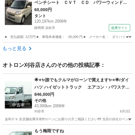
ベンチシート ＣＶＴ ＣＤ パワーウィンド
ウ 運転席エアバッグ 法定整備付 （車検整備
60,000円
タント
付）
120,197km 2008年
静岡県 浜松市
提携サイト
■ 支払総額: 12万円 ■ 車両本体価格： 60,000 円 ■ メーカー名： ダイ
静岡
浜松市
タント
もっと見る
オトロン刈谷店
さんのその他の投稿記事：
🌟⭐️✨誰でもクルマがローンで買えます✨⭐️🌟/ダイ
ハツ ハイゼットトラック エアコン・パワステ
スペシャル
846,000円
その他
中古車
43,000km 2009年
刈谷市
6月2日
金利０％ 全店舗在庫共有❗️❗️ローンにお困りの方ご相談ください❗️❗️❗️ 当店の自社ローンは 
愛知
刈谷市
その他
トラック
もう梅雨ですね