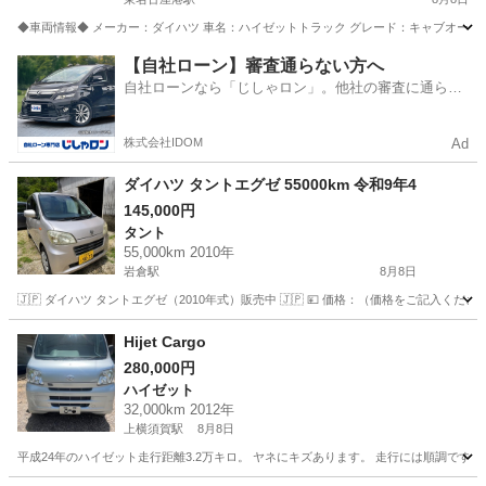
◆車両情報◆ メーカー：ダイハツ 車名：ハイゼットトラック グレード：キャブオーバー 型式：E
愛知
名古屋市
東名古屋港駅
ハイゼット
車両
【自社ローン】審査通らない方へ
自社ローンなら「じしゃロン」。他社の審査に通らな
かった方も
株式会社IDOM
Ad
ダイハツ タントエグゼ 55000km 令和9年4
145,000円
タント
55,000km 2010年
岩倉駅
8月8日
🇯🇵 ダイハツ タントエグゼ（2010年式）販売中 🇯🇵 💴 価格：（価格をご記入ください） 車
愛知
岩倉市
岩倉駅
タント
タントエグゼ
Hijet Cargo
280,000円
ハイゼット
32,000km 2012年
上横須賀駅
8月8日
平成24年のハイゼット走行距離3.2万キロ。 ヤネにキズあります。 走行には順調です。