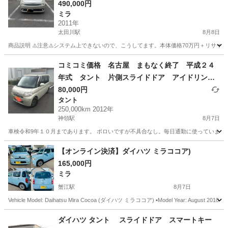
490,000円
ミラ
2011年
太田川駅
8月8日
商品説明 ⚠️注意⚠️システム上できないので、こうしてます。本体価格70万円＋リサイクル
愛知
東海市
太田川駅
ミラ
エンジン
コミコミ価格 名古屋 まもなく終了 平成２４
年式 タント 片側スライドドア アイドリング
ストップ
80,000円
タント
250,000km 2012年
神領駅
8月7日
車検令和9年１０月まであります。 ボロいですが不具合なし。毎日通勤に使っています
愛知
名古屋市
神領駅
タント
エンジン
【オンライン決済】ダイハツ ミラココア)
165,000円
ミラ
蟹江駅
8月7日
Vehicle Model: Daihatsu Mira Cocoa (ダイハツ ミラココア) ▪️Model Year: August 2010 (Heisei 
愛知
あま市
蟹江駅
ミラ
ミラココア
ダイハツ タント スライドドア スマートキー