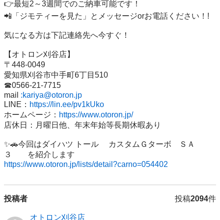
👉最短2～3週間でのご納車可能です！

📲「ジモティーを見た」とメッセージorお電話ください！!

気になる方は下記連絡先へ今すぐ！

【オトロン刈谷店】

〒448-0049

愛知県刈谷市中手町6丁目510

☎0566‐21‐7715

mail 
:kariya@otoron.jp
LINE：
https://lin.ee/pv1kUko
ホームページ：
https://www.otoron.jp/
店休日：月曜日他、年末年始等長期休暇あり

✨🚗今回はダイハツ トール 　カスタムＧターボ　ＳＡ
https://www.otoron.jp/lists/detail?carno=054402
投稿者
投稿
2094
件
オトロン刈谷店