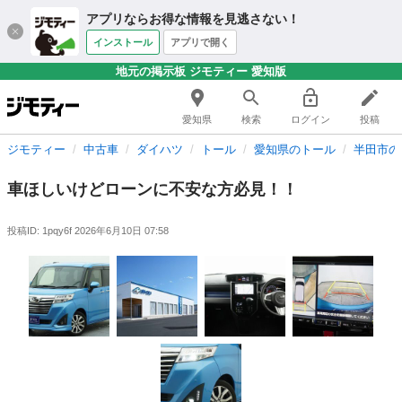
アプリならお得な情報を見逃さない！
インストール
アプリで開く
地元の掲示板 ジモティー 愛知版
愛知県
検索
ログイン
投稿
ジモティー
中古車
ダイハツ
トール
愛知県のトール
半田市の
車ほしいけどローンに不安な方必見！！
投稿ID: 1pqy6f
2026年6月10日 07:58