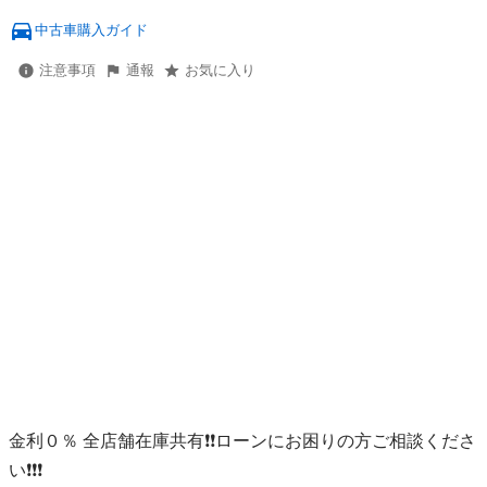
中古車購入ガイド
注意事項
通報
お気に入り
金利０％ 全店舗在庫共有❗️❗️ローンにお困りの方ご相談くださ
い❗️❗️❗️
