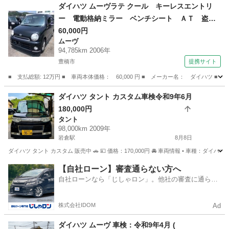
愛知
西尾市
上横須賀駅
ハイゼット
ダイハツ ムーヴラテ クール キーレスエントリ
ー 電動格納ミラー ベンチシート ＡＴ 盗難
防止システム ＡＢＳ ＣＤ アルミホイール
60,000円
ムーヴ
衝突安全ボディ エアコン パワーステアリン
94,785km 2006年
グ 法廷整備付 （車検整備付）
豊橋市
提携サイト
■ 支払総額: 12万円 ■ 車両本体価格： 60,000 円 ■ メーカー名： ダイハ
愛知
豊橋市
ムーヴ
ダイハツ タント カスタム車検令和9年6月
180,000円
タント
98,000km 2009年
岩倉駅
8月8日
ダイハツ タント カスタム 販売中 🚗 💴 価格：170,000円 🚘 車両情報 • 車種：ダイハツ タ
愛知
岩倉市
岩倉駅
タント
カスタム
【自社ローン】審査通らない方へ
自社ローンなら「じしゃロン」。他社の審査に通らな
かった方も
株式会社IDOM
Ad
ダイハツ ムーヴ 車検：令和9年4月 (