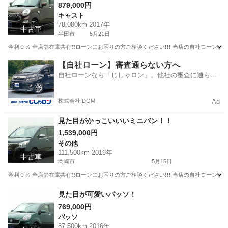
879,000円
キャスト
78,000km 2017年
中古車
半田市
5月21日
金利０％ 全店舗在庫共有❗️❗️ローンにお困りの方ご相談ください❗️❗️❗️ 当店の自社ローンは 
愛知
半田市
キャスト
ローン
【自社ローン】審査通らない方へ
自社ローンなら「じしゃロン」。他社の審査に通らな
かった方も
株式会社IDOM
Ad
見た目がかっこいいいミニバン！！
1,539,000円
その他
111,500km 2016年
中古車
岡崎市
5月15日
金利０％ 全店舗在庫共有❗️❗️ローンにお困りの方ご相談ください❗️❗️❗️ 当店の自社ローンは 
愛知
岡崎市
その他
エスクァイア
見た目が可愛いパッソ！
769,000円
パッソ
87,500km 2016年