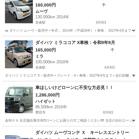
160,000円
ムーヴ
130,000km 2014年
岩倉駅
8月8日
🚗 ダイハツ ムーヴ – 販売中 • 年式： 2014年（平成26年） • 車検： 2027年4月まで • 走
愛知
岩倉市
岩倉駅
ムーヴ
エンジン
ダイハツ ミラココア X車検：令和9年9月
165,000円
ミラ
100,000km 2010年
岩倉駅
8月8日
ダイハツ ミラココア X – 販売中 • グレード：X • 車検：2027年9月まで • 走行距離：1
愛知
岩倉市
岩倉駅
ミラ
ミラココア
車ほしいけどローンに不安な方必見！！
1,286,000円
ハイゼット
86,500km 2016年
豊田市
8月8日
金利０％ 全店舗在庫共有❗️❗️ローンにお困りの方ご相談ください❗️❗️❗️ 当店の自社ローンは 
愛知
豊田市
ハイゼット
ローン
ダイハツ ムーヴコンテ Ｘ キーレスエントリー