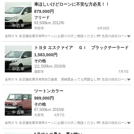
愛知
大府市
ハリアー
ローン
車ほしいけどローンに不安な方必見！！
879,000円
フリード
93,500km 2012年
中古車
半田市
6月10日
金利０％ 全店舗在庫共有❗️❗️ローンにお困りの方ご相談ください❗️❗️❗️ 当店の自社ローンは 
愛知
半田市
フリード
ローン
トヨタ エスクァイア Ｇｉ ブラックテーラード
1,583,000円
その他
111,500km 2016年
中古車
蒲郡市
7月7日
金利０％ 全店舗在庫共有❗️❗️自己破産、滞納歴あっても問題なし❗️❗️❗️ 当店の自社ローンは 
愛知
蒲郡市
その他
ツートンカラー
989,000円
その他
87,500km 2015年
中古車
大府市
6月7日
金利０％ 全店舗在庫共有❗️❗️ローンにお困りの方ご相談ください❗️❗️❗️ 当店の自社ローンは 
愛知
大府市
その他