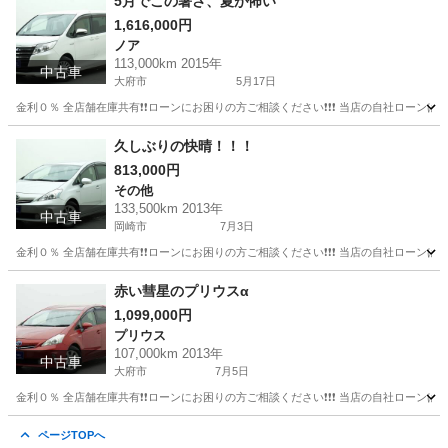
5月でこの暑さ、夏が怖い
1,616,000円
ノア
113,000km 2015年
中古車
大府市
5月17日
金利０％ 全店舗在庫共有❗️❗️ローンにお困りの方ご相談ください❗️❗️❗️ 当店の自社ローンは 
愛知
大府市
ノア
ローン
久しぶりの快晴！！！
813,000円
その他
133,500km 2013年
中古車
岡崎市
7月3日
金利０％ 全店舗在庫共有❗️❗️ローンにお困りの方ご相談ください❗️❗️❗️ 当店の自社ローンは 
愛知
岡崎市
その他
赤い彗星のプリウスα
1,099,000円
プリウス
107,000km 2013年
中古車
大府市
7月5日
金利０％ 全店舗在庫共有❗️❗️ローンにお困りの方ご相談ください❗️❗️❗️ 当店の自社ローンは 
愛知
大府市
プリウス
ページTOPへ