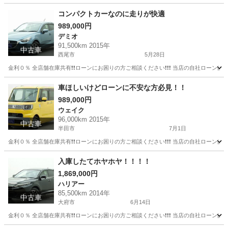
コンパクトカーなのに走りが快適
989,000円
デミオ
91,500km 2015年
中古車
西尾市
5月28日
金利０％ 全店舗在庫共有❗️❗️ローンにお困りの方ご相談ください❗️❗️❗️ 当店の自社ローンは 
愛知
西尾市
デミオ
コンパクトカー
車ほしいけどローンに不安な方必見！！
989,000円
ウェイク
96,000km 2015年
中古車
半田市
7月1日
金利０％ 全店舗在庫共有❗️❗️ローンにお困りの方ご相談ください❗️❗️❗️ 当店の自社ローンは 
愛知
半田市
ウェイク
ローン
入庫したてホヤホヤ！！！！
1,869,000円
ハリアー
85,500km 2014年
中古車
大府市
6月14日
金利０％ 全店舗在庫共有❗️❗️ローンにお困りの方ご相談ください❗️❗️❗️ 当店の自社ローンは 