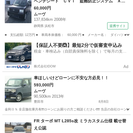
ベンチシート ＣＶＴ 盗難防止システム ＡＢ
Ｓ ＣＤ 衝突安全ボディ エアコン パワース
60,000円
ムーヴ
テアリング パワーウィンドウ （車検整備付）
137,834km 2008年
静岡県 浜松市
提携サイト
■ 支払総額: 12万円 ■ 車両本体価格： 60,000 円 ■ メーカー名： ダイハ
静岡
浜松市
ムーヴ
【保証人不要🙆】最短2分で仮審査申込み
税金・車検込み（自賠責保険料を除く）で毎月の支払
額は一定の自社ローン🚗
株式会社IDOM
Ad
車ほしいけどローンに不安な方必見！！
593,000円
ムーヴ
90,500km 2013年
豊田市
8月8日
金利０％ 全店舗在庫共有❗️❗️ローンにお困りの方ご相談ください❗️❗️❗️ 当店の自社ローンは 
愛知
豊田市
ムーヴ
FR ターボ MT L285s改 ミラカスタム仕様 載せ替
え公認