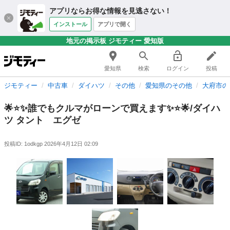
アプリならお得な情報を見逃さない！
インストール
アプリで開く
地元の掲示板 ジモティー 愛知版
愛知県
検索
ログイン
投稿
ジモティー
中古車
ダイハツ
その他
愛知県のその他
大府市の
🌟⭐️✨誰でもクルマがローンで買えます✨⭐️🌟/ダイハ
ツ タント エグゼ
投稿ID: 1odkgp
2026年4月12日 02:09