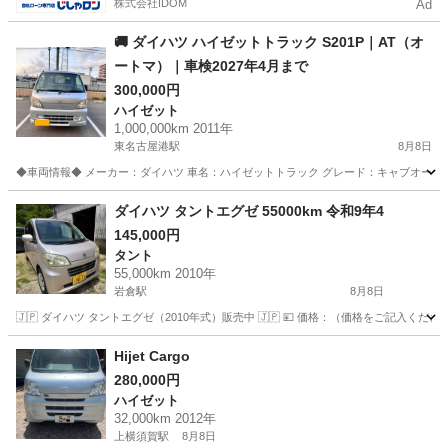
株式会社IDOM
Ad
🚚 ダイハツ ハイゼットトラック S201P｜AT（オ
ートマ）｜車検2027年4月まで
300,000円
ハイゼット
1,000,000km 2011年
東名古屋港駅
8月8日
◆車両情報◆ メーカー：ダイハツ 車名：ハイゼットトラック グレード：キャブオーバー 型式：E
愛知
名古屋市
東名古屋港駅
ハイゼット
車両
ダイハツ タントエグゼ 55000km 令和9年4
145,000円
タント
55,000km 2010年
岩倉駅
8月8日
🇯🇵 ダイハツ タントエグゼ（2010年式）販売中 🇯🇵 💴 価格：（価格をご記入ください） 車
愛知
岩倉市
岩倉駅
タント
タントエグゼ
Hijet Cargo
280,000円
ハイゼット
32,000km 2012年
上横須賀駅
8月8日