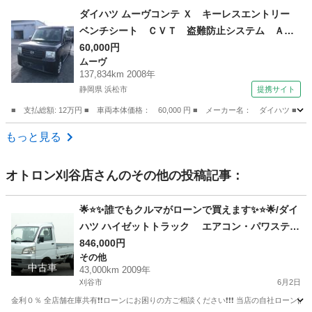
愛知
豊田市
ハイゼット
ローン
ダイハツ ムーヴコンテ Ｘ キーレスエントリー
ベンチシート ＣＶＴ 盗難防止システム ＡＢ
Ｓ ＣＤ 衝突安全ボディ エアコン パワース
60,000円
ムーヴ
テアリング パワーウィンドウ （車検整備付）
137,834km 2008年
静岡県 浜松市
提携サイト
■ 支払総額: 12万円 ■ 車両本体価格： 60,000 円 ■ メーカー名： ダイハ
静岡
浜松市
ムーヴ
もっと見る
オトロン刈谷店
さんのその他の投稿記事：
🌟⭐️✨誰でもクルマがローンで買えます✨⭐️🌟/ダイ
ハツ ハイゼットトラック エアコン・パワステ
スペシャル
846,000円
その他
中古車
43,000km 2009年
刈谷市
6月2日
金利０％ 全店舗在庫共有❗️❗️ローンにお困りの方ご相談ください❗️❗️❗️ 当店の自社ローンは 