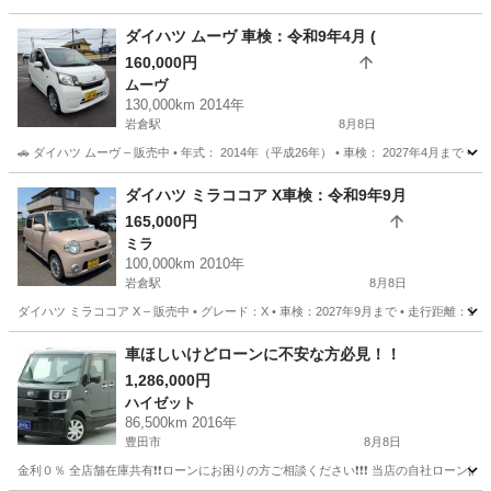
愛知
岩倉市
岩倉駅
タント
カスタム
ダイハツ ムーヴ 車検：令和9年4月 (
160,000円
ムーヴ
130,000km 2014年
岩倉駅
8月8日
🚗 ダイハツ ムーヴ – 販売中 • 年式： 2014年（平成26年） • 車検： 2027年4月まで • 走
愛知
岩倉市
岩倉駅
ムーヴ
エンジン
ダイハツ ミラココア X車検：令和9年9月
165,000円
ミラ
100,000km 2010年
岩倉駅
8月8日
ダイハツ ミラココア X – 販売中 • グレード：X • 車検：2027年9月まで • 走行距離：1
愛知
岩倉市
岩倉駅
ミラ
ミラココア
車ほしいけどローンに不安な方必見！！
1,286,000円
ハイゼット
86,500km 2016年
豊田市
8月8日
金利０％ 全店舗在庫共有❗️❗️ローンにお困りの方ご相談ください❗️❗️❗️ 当店の自社ローンは 