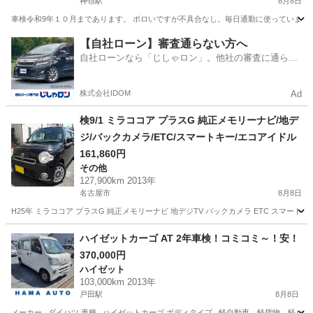
神領駅
8月8日
車検令和9年１０月まであります。 ボロいですが不具合なし。毎日通勤に使っています
愛知
名古屋市
神領駅
タント
エンジン
【自社ローン】審査通らない方へ
自社ローンなら「じしゃロン」。他社の審査に通らな
かった方も
株式会社IDOM
Ad
検9/1 ミラココア プラスG 純正メモリーナビ/地デ
ジ/バックカメラ/ETC/スマートキー/エコアイドル
161,860円
その他
127,900km 2013年
名古屋市
8月8日
H25年 ミラココア プラスG 純正メモリーナビ 地デジTV バックカメラ ETC スマー
愛知
名古屋市
その他
ハイゼットカーゴ AT 2年車検！コミコミ～！安！
370,000円
ハイゼット
103,000km 2013年
戸田駅
8月8日
メーカー...ダイハツ 車種...ハイゼットカーゴ ボディタイプ...軽自動車、軽貨物、軽バン シフト