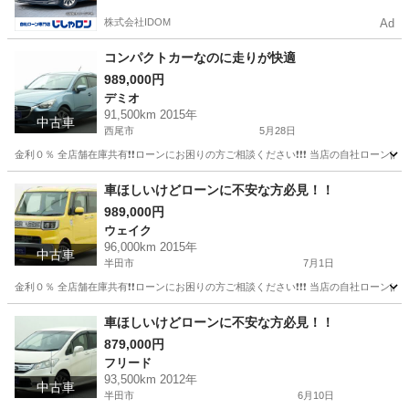
株式会社IDOM
Ad
コンパクトカーなのに走りが快適
989,000円
デミオ
91,500km 2015年
中古車
西尾市
5月28日
金利０％ 全店舗在庫共有❗️❗️ローンにお困りの方ご相談ください❗️❗️❗️ 当店の自社ローンは 
愛知
西尾市
デミオ
コンパクトカー
車ほしいけどローンに不安な方必見！！
989,000円
ウェイク
96,000km 2015年
中古車
半田市
7月1日
金利０％ 全店舗在庫共有❗️❗️ローンにお困りの方ご相談ください❗️❗️❗️ 当店の自社ローンは 
愛知
半田市
ウェイク
ローン
車ほしいけどローンに不安な方必見！！
879,000円
フリード
93,500km 2012年
中古車
半田市
6月10日