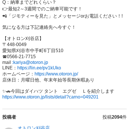
Q：納車までどれくらい？

👉最短2～3週間でのご納車可能です！

📲「ジモティーを見た」とメッセージorお電話ください！!

気になる方は下記連絡先へ今すぐ！

【オトロン刈谷店】

〒448-0049

愛知県刈谷市中手町6丁目510

☎0566‐21‐7715

mail 
:kariya@otoron.jp
LINE：
https://lin.ee/pv1kUko
ホームページ：
https://www.otoron.jp/
店休日：月曜日他、年末年始等長期休暇あり

https://www.otoron.jp/lists/detail?carno=049201
投稿者
投稿
2094
件
オトロン刈谷店