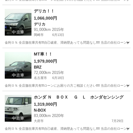
愛知
西尾市
プリウス
デリカ！！
1,066,000円
デリカ
91,000km 2015年
中古車
岡崎市
6月13日
金利０％ 全店舗在庫共有❗️❗️自己破産、滞納歴あっても問題なし❗️❗️❗️ 当店の自社ローンは 
愛知
岡崎市
デリカ
頭金
MT車！！
1,979,000円
BRZ
72,000km 2015年
中古車
名古屋市
6月18日
金利０％ 全店舗在庫共有❗️❗️ローンにお困りの方ご相談ください❗️❗️❗️ 当店の自社ローンは 
愛知
名古屋市
BRZ
MT車
ホンダ Ｎ ＢＯＸ Ｇ Ｌ ホンダセンシング
1,319,000円
N-BOX
83,000km 2020年
中古車
大府市
7月29日
金利０％ 全店舗在庫共有❗️❗️自己破産、滞納歴あっても問題なし❗️❗️❗️ 当店の自社ローンは 