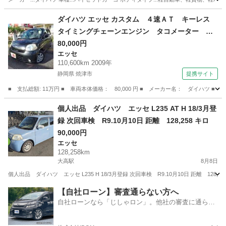
愛知
名古屋市
戸田駅
ハイゼット
ハイゼットカーゴ
ダイハツ エッセ カスタム ４速ＡＴ キーレス
タイミングチェーンエンジン タコメーター 純
正エアロ （検8.12）
80,000円
エッセ
110,600km 2009年
静岡県 焼津市
提携サイト
■ 支払総額: 11万円 ■ 車両本体価格： 80,000 円 ■ メーカー名： ダイハ
静岡
焼津市
エッセ
個人出品 ダイハツ エッセ L235 AT H 18/3月登
録 次回車検 R9.10月10日 距離 128,258 キロ
90,000円
エッセ
128,258km
大高駅
8月8日
個人出品 ダイハツ エッセ L235 H 18/3月登録 次回車検 R9.10月10日 距離 
愛知
名古屋市
大高駅
エッセ
【自社ローン】審査通らない方へ
自社ローンなら「じしゃロン」。他社の審査に通らな
かった方も