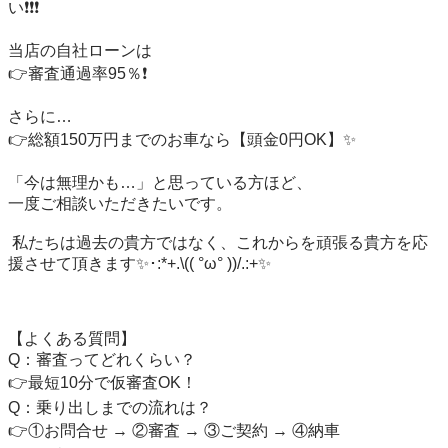
い❗️❗️❗️

当店の自社ローンは

👉審査通過率95％❗️

さらに…

👉総額150万円までのお車なら【頭金0円OK】✨

「今は無理かも…」と思っている方ほど、

一度ご相談いただきたいです。

 私たちは過去の貴方ではなく、これからを頑張る貴方を応
援させて頂きます✨･:*+.\(( °ω° ))/.:+✨

【よくある質問】

Q：審査ってどれくらい？

👉最短10分で仮審査OK！

Q：乗り出しまでの流れは？

👉①お問合せ → ②審査 → ③ご契約 → ④納車
