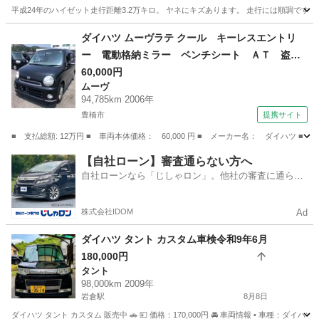
平成24年のハイゼット走行距離3.2万キロ。 ヤネにキズあります。 走行には順調です。
愛知
西尾市
上横須賀駅
ハイゼット
ダイハツ ムーヴラテ クール キーレスエントリ
ー 電動格納ミラー ベンチシート ＡＴ 盗難
防止システム ＡＢＳ ＣＤ アルミホイール
60,000円
ムーヴ
衝突安全ボディ エアコン パワーステアリン
94,785km 2006年
グ 法廷整備付 （車検整備付）
豊橋市
提携サイト
■ 支払総額: 12万円 ■ 車両本体価格： 60,000 円 ■ メーカー名： ダイハ
愛知
豊橋市
ムーヴ
【自社ローン】審査通らない方へ
自社ローンなら「じしゃロン」。他社の審査に通らな
かった方も
株式会社IDOM
Ad
ダイハツ タント カスタム車検令和9年6月
180,000円
タント
98,000km 2009年
岩倉駅
8月8日
ダイハツ タント カスタム 販売中 🚗 💴 価格：170,000円 🚘 車両情報 • 車種：ダイハツ タ