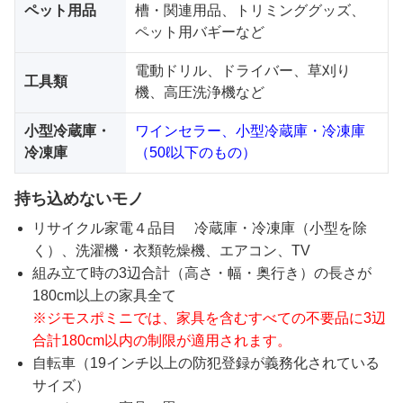
ペット用品
槽・関連用品、トリミンググッズ、
ペット用バギーなど
電動ドリル、ドライバー、草刈り
工具類
機、高圧洗浄機など
小型冷蔵庫・
ワインセラー、小型冷蔵庫・冷凍庫
冷凍庫
（50ℓ以下のもの）
持ち込めないモノ
リサイクル家電４品目 冷蔵庫・冷凍庫（小型を除
く）、洗濯機・衣類乾燥機、エアコン、TV
組み立て時の3辺合計（高さ・幅・奥行き）の長さが
180cm以上の家具全て
※ジモスポミニでは、家具を含むすべての不要品に3辺
合計180cm以内の制限が適用されます。
自転車（19インチ以上の防犯登録が義務化されている
サイズ）