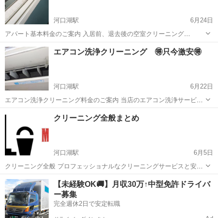
河口湖駅
6月24日
アパート基本料金のご案内 入居前、退去後の空室クリーニング
1R ¥20,000 1K ¥20,000 1DK ¥22,000 1LDK
山梨
南都留郡
河口湖駅
ハウスクリーニング
料金
エアコン洗浄クリーニング 🉐只今激安🉐
¥24,000 2K ¥27,000 2DK...
河口湖駅
6月22日
エアコン洗浄クリーニング料金のご案内 当店のエアコン洗浄サービス
は、破格の料金で高品質なクオリティを提供しています。エアコンク
山梨
南都留郡
河口湖駅
エアコン掃除
クリーニング全般まとめ
リーニングをお手頃な価格でご利用いただけます。 エアコン洗浄クリ
ーニング 一般ルームエア...
河口湖駅
6月5日
クリーニング全般 プロフェッショナルなクリーニングサービスと安心
価格 当店のプロクリーニングサービスは、最高品質の清掃を提供いた
山梨
南都留郡
河口湖駅
ハウスクリーニング
網戸
【未経験OK🚚】月収30万↑中型免許ドライバ
します。専門的な技術と豊富な経験を持つスタッフが、お客様の要望
ー募集
に応じて以下のサービス...
完全週休2日で安定転職