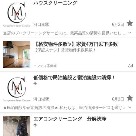
ハウスクリーニング
間の制約や予算の少ない場合に便利です アパート簡易清掃のご案内 当
店の簡易清掃...
河口湖駅
6月2日
当店のプロクリーニングサービスは、最高品質の清掃を提供いたしま
す。専門的な技術と豊富な経験を持つスタッフが、お客様の要望に応
山梨
南都留郡
河口湖駅
ハウスクリーニング
料金
【格安物件多数✨】家賃4万円以下多数
じて以下のサービスをご提供します ハウスクリーニング: ・床、水回
【保証人ナシ】賃貸物件多数掲載！
り、窓などの徹底的な清掃を...
Ad
ニフティ不動産
低価格で民泊施設と宿泊施設の清掃！
河口湖駅
6月2日
🔥民泊施設や宿泊施設の清掃🔥 私たちは、民泊清掃サービスを通じて
お客様に最高の宿泊体験を提供することを使命としています。清掃は
山梨
南都留郡
河口湖駅
ハウスクリーニング
料金
エアコンクリーニング 分解洗浄
単なる作業ではなく、訪れるゲストに快適さと安心感を与える重要な
プロセスです。私たちは以下の点...