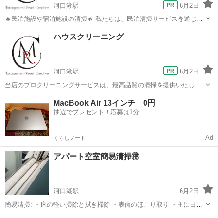
河口湖駅
6月2日
🔥民泊施設や宿泊施設の清掃🔥 私たちは、民泊清掃サービスを通じて
お客様に最高の宿泊体験を提供することを使命としています。清掃は
山梨
南都留郡
河口湖駅
ハウスクリーニング
料金
ハウスクリーニング
単なる作業ではなく、訪れるゲストに快適さと安心感を与える重要な
プロセスです。私たちは以下の点...
河口湖駅
6月2日
当店のプロクリーニングサービスは、最高品質の清掃を提供いたしま
す。専門的な技術と豊富な経験を持つスタッフが、お客様の要望に応
山梨
南都留郡
河口湖駅
ハウスクリーニング
料金
MacBook Air 13インチ 0円
じて以下のサービスをご提供します ハウスクリーニング: ・床、水回
抽選でプレゼント！応募は1分
り、窓などの徹底的な清掃を...
Ad
くらしノート
アパート空室簡易清掃🉐
河口湖駅
6月2日
簡易清掃: ・床の軽い掃除と拭き掃除 ・表面のほこり取り ・主に日常
的な清掃を目的とし、汚れが比較的少ない場合に適しています。 ・時
山梨
南都留郡
河口湖駅
その他
ワックス