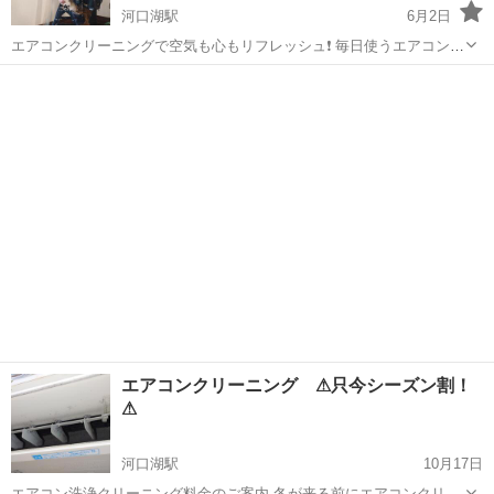
河口湖駅
6月2日
エアコンクリーニングで空気も心もリフレッシュ❗️ 毎日使うエアコン、
中はカビやホコリでいっぱいかも…🦠 見えない汚れがニオイやアレル
山梨
南都留郡
河口湖駅
エアコン掃除
料金
ギーの原因になる前に、プロの徹底洗浄でスッキリ！🧹 作業内
容（壁掛けタイ...
エアコンクリーニング ⚠只今シーズン割！
⚠
河口湖駅
10月17日
エアコン洗浄クリーニング料金のご案内 冬が来る前にエアコンクリー