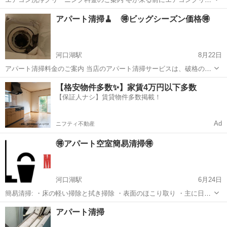
ニング！ 当店のエアコン洗浄サービスは、破格の料金で高品質なクオ
山梨
南都留郡
河口湖駅
エアコン掃除
料金
アパート清掃🧹 🉐ビッグシーズン価格🉐
リティを提供しています。エアコンクリーニングをお手頃な価格でご
利用いただけます。 エアコン洗浄...
河口湖駅
8月22日
アパート清掃料金のご案内 当店のアパート清掃サービスは、破格の料
金で高品質な清掃を提供しています。入居前や退去後の空室クリーニ
山梨
南都留郡
河口湖駅
ハウスクリーニング
料金
【格安物件多数✨】家賃4万円以下多数
ングをお手頃な価格でご利用いただけます 通常価格 特別価格
【保証人ナシ】賃貸物件多数掲載！
1R: ¥20,000→...
Ad
ニフティ不動産
🉐アパート空室簡易清掃🉐
河口湖駅
6月24日
簡易清掃: ・床の軽い掃除と拭き掃除 ・表面のほこり取り ・主に日常
的な清掃を目的とし、汚れが比較的少ない場合に適しています。 ・時
山梨
南都留郡
河口湖駅
ハウスクリーニング
ワックス
アパート清掃
間の制約や予算の少ない場合に便利です アパート簡易清掃のご案内 当
店の簡易清掃...