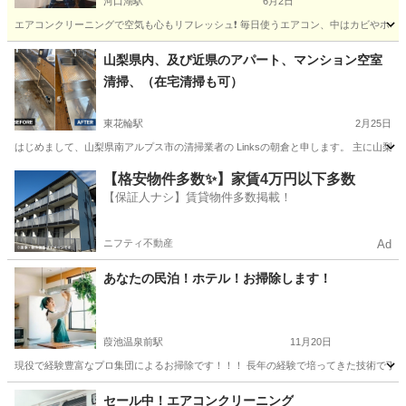
河口湖駅
6月2日
エアコンクリーニングで空気も心もリフレッシュ❗️ 毎日使うエアコン、中はカビやホコ
山梨
南都留郡
河口湖駅
エアコン掃除
料金
山梨県内、及び近県のアパート、マンション空室
清掃、（在宅清掃も可）
東花輪駅
2月25日
はじめまして、山梨県南アルプス市の清掃業者の Linksの朝倉と申します。 主に山梨
山梨
南アルプス市
東花輪駅
風呂掃除
片付け
【格安物件多数✨】家賃4万円以下多数
【保証人ナシ】賃貸物件多数掲載！
ニフティ不動産
Ad
あなたの民泊！ホテル！お掃除します！
葭池温泉前駅
11月20日
現役で経験豊富なプロ集団によるお掃除です！！！ 長年の経験で培ってきた技術で丁寧
山梨
富士吉田市
葭池温泉前駅
ハウスクリーニング
お客様
セール中！エアコンクリーニング