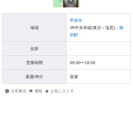
甲府市
地域
JR中央本線(東京～塩尻) -
酒
折駅
住所
-
営業時間
09:00
〜
18:00
直接/仲介
直接
注意事項
通報
お気に入り 8