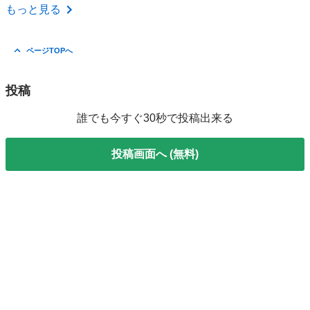
山梨
甲斐市
エアコン掃除
.com
もっと見る
ページTOPへ
投稿
誰でも今すぐ30秒で投稿出来る
投稿画面へ (無料)