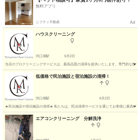
無料アプリ
ニフティ不動産
Ad
ハウスクリーニング
河口湖駅
6月2日
当店のプロクリーニングサービスは、最高品質の清掃を提供いたします。専門的な技術と
山梨
南都留郡
河口湖駅
ハウスクリーニング
料金
低価格で民泊施設と宿泊施設の清掃！
河口湖駅
6月2日
🔥民泊施設や宿泊施設の清掃🔥 私たちは、民泊清掃サービスを通じてお客様に最高の
山梨
南都留郡
河口湖駅
ハウスクリーニング
料金
エアコンクリーニング 分解洗浄