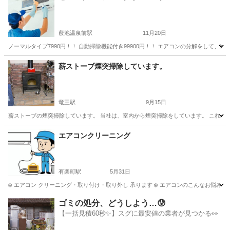
葭池温泉前駅
11月20日
ノーマルタイプ7990円！！ 自動掃除機能付き99900円！！ エアコンの分解をして
山梨
富士吉田市
葭池温泉前駅
エアコン掃除
薪ストーブ煙突掃除しています。
竜王駅
9月15日
薪ストーブの煙突掃除しています。 当社は、室内から煙突掃除をしています。 これから
山梨
甲斐市
竜王駅
その他
エアコンクリーニング
有楽町駅
5月31日
❄️ エアコン クリーニング・取り付け・取り外し 承ります ❄️ エアコンのこんなお悩み
山梨
甲府市
有楽町駅
エアコン掃除
ゴミの処分、どうしよう…😰
【一括見積60秒✨】スグに最安値の業者が見つかる👀