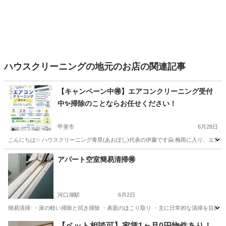
ハウスクリーニングの地元のお店の関連記事
【キャンペーン中🉐】エアコンクリーニング受付
中✨掃除のことならお任せください！
甲斐市
6月28日
こんにちは✨ ハウスクリーニング青星(あおぼし)代表の伊藤です🤗 梅雨に入り、エアコ
山梨
甲斐市
エアコン掃除
無料
アパート空室簡易清掃🉐
河口湖駅
6月2日
簡易清掃: ・床の軽い掃除と拭き掃除 ・表面のほこり取り ・主に日常的な清掃を目的と
山梨
南都留郡
河口湖駅
その他
ワックス
【ペット相談可】家賃1ヶ月0円物件あり！