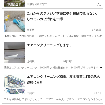
不用品回収の窓口
Ad
これからのジメジメ季節に🐸☂️ 掃除で落ちない、
しつこいカビ汚れを一掃
竜王駅
5月15日
【梅雨目前！☂️お風呂のカビ、諦めていませんか？】 プロが解決！健康とキレイを取り
山梨
甲斐市
竜王駅
風呂掃除
無料
エアコンクリーニングします。
塩崎駅
9月29日
壁掛けエアコンクリーニング 10000円 お掃除機能付き 14000円プラスなります。 
山梨
甲斐市
塩崎駅
エアコン掃除
天井
エアコンクリーニング梅雨、夏本番前に❗️電気代の
節約にも‼️
甲斐市
8月17日
こんなお悩みはございませんか？ ・エアコンから臭いがする ・エアコンをつけるとくし