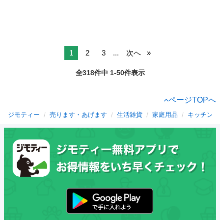
1
2
3
...
次へ
全318件中 1-50件表示
ページTOPへ
ジモティー
売ります・あげます
生活雑貨
家庭用品
キッチン雑