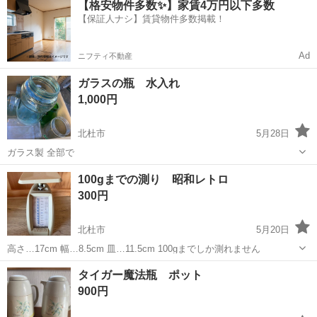
【格安物件多数✨】家賃4万円以下多数
OK！ 人気の工場のお仕事 ◇カーナビゲーション部品の組立◇ ■ 業務
【保証人ナシ】賃貸物件多数掲載！
内容 車載用カーナビゲ...
Ad
ニフティ不動産
ガラスの瓶 水入れ
1,000円
北杜市
5月28日
ガラス製 全部で
山梨
北杜市
家庭用品
ガラス
100gまでの測り 昭和レトロ
300円
北杜市
5月20日
高さ…17cm 幅…8.5cm 皿…11.5cm 100gまでしか測れません
山梨
北杜市
家庭用品
タイガー魔法瓶 ポット
900円