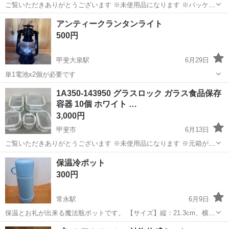
ご覧いただきありがとうございます ※未使用品になります ※パッケー
ジ破損品になります ※商品は、問題ございません ※参考価格/1,098円
山梨
甲斐市
家庭用品
アンティークランタンライト
(150膳) ※他、在庫1セットあります 商品の特徴 黒竹箸 21...
500円
甲斐大泉駅
6月29日
単1電池x2個が必要です
山梨
北杜市
甲斐大泉駅
家庭用品
1A350-143950 グラスロック ガラス食品保存
容器 10個 ホワイト …
3,000円
甲斐市
6月13日
ご覧いただきありがとうございます ※未使用品になります ※元箱がご
ざいません ※参考価格/4,798円(10個) 商品の特徴 耐熱強化ガラス 食器
山梨
甲斐市
家庭用品
ガラス
保温冷ポット
洗い機、電子レンジ、オーブン、冷蔵庫で使用可能 容器のどの面...
300円
常永駅
6月9日
保温とお礼が出来る魔法瓶ポットです。 【サイズ】縦：21.3cm、横：
7.5cm、取っ手含めて：9.5cm （大体です） 【傷などの状態】とく
山梨
南アルプス市
常永駅
家庭用品