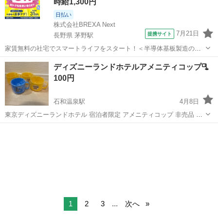
時給1,300円
日払い
株式会社BREXA Next
7月21日
提携サイト
長野県 茅野駅
家賃無料の社宅でスマートライフをスタート！＜半導体基板製造の機
械操作・検査＞ランチ代もかからないオトクな職場◎／稼ぎもしっか
長野
茅野市
茅野駅
その他
ディズニーランドホテルアメニティコップ🫗
り！月収例31万円／長野県茅野市 半導体基板の製造・検査 クリーンル
100円
ーム内で、半導体基板の製造や検...
石和温泉駅
4月8日
東京ディズニーランドホテル 宿泊者限定 アメニティコップ 非売品 食
洗機不可、電子レンジ不可 プラスチック製 4個セットでお譲りしま
山梨
笛吹市
石和温泉駅
家庭用品
新品
す。 すべて新品未使用 ディズニーリゾート ミッキーマウス ミニーマ
ウス 入園準備 入...
1
2
3
...
次へ