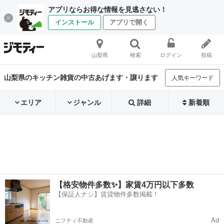
アプリならお得な情報を見逃さない！
インストール
アプリで開く
山梨県
検索
ログイン
投稿
山梨県のキッチン雑貨の中古あげます・譲ります
人気キーワード
エリア
ジャンル
詳細
新着順
【格安物件多数✨】家賃4万円以下多数
【保証人ナシ】賃貸物件多数掲載！
Ad
ニフティ不動産