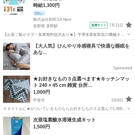
時給1,300円
日払い
株式会社BREXA Next
7月21日
提携サイト
長野県 茅野駅
【お昼ご飯がタダ！食事無料提供あり★】半導体基板製造の機械オペ
レーターや検査作業！未経験活躍中★カップル＆友達同士の応募OK！
長野
茅野市
茅野駅
その他
赴任旅費会社負担★嬉しい無料送迎◎正社員登用制度あり！マイカー
通勤OK！無料駐車場完備！《長野県茅...
★お好きなもの３点選べます★キッチンマッ
ト 240 × 45 cm 雑貨 台所…
1,000円
甲斐市
3月8日
※タイトルに★がついているものならお好きなもの３点選んで1,000円
です！ マイページの投稿一覧からぜひご覧ください！ 【商品説明】
山梨
甲斐市
家庭用品
次亜塩素酸水溶液生成キット
キッチンマット 240 × 45 cm 雑貨 台所 大 ２年ほど使用しまし...
1,500円