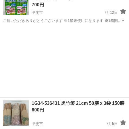
700円
甲斐市
7月12日
ご覧いただきありがとうございます ※1箱未使用になります ※1箱開封
済み数枚使用品になります ※商品に問題ありません ※参考価格/1,198
山梨
甲斐市
家庭用品
商品
円 商品の特徴 M~Lサイズ 食品用手袋 半透明 商品の詳...
1G34-536431 黒竹箸 21cm 50膳 x 3袋 150膳
600円
甲斐市
7月5日