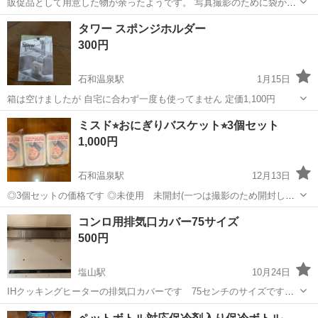
販促品として用意した物が余ったようです。 写真撮影のために袋から
出しました。 ビビットカラーの便利な保温保冷バッグはいかがです
山梨
山梨市
家庭用品
新品
タワー スポンジホルダー
か。 サイズは写真の3枚目でご確認ください。 1つの値段ですが、同じ
300円
物が3つあります。 ...
石和温泉駅
1月15日
箱は空けましたが 自宅に合わず一度も使ってません 定価1,100円
山梨
笛吹市
石和温泉駅
家庭用品
タワー
ミスド⭐︎おにぎりバスケット⭐︎3個セット
1,000円
石和温泉駅
12月13日
◎3個セットの価格です ◎未使用 未開封(一つは撮影のため開封しま
した) 巾着 ミニタッパー バスケットの3点セット 実家を片付けてい
山梨
笛吹市
石和温泉駅
家庭用品
バスケット
コンロ用排気口カバー75サイズ
たら出てきました。 ホコリをかぶっていましたが ビニールに入ってい
500円
たので 中身は見た限...
塩山駅
10月24日
IHクッキングヒーターの排気口カバーです 75センチのサイズです 5
年ほど使用しました 裏側に若干の汚れがありますがまだまだ使えま
山梨
甲州市
塩山駅
家庭用品
コンロ