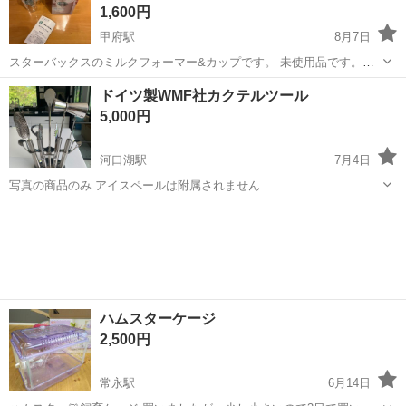
1,600円
甲府駅
8月7日
スターバックスのミルクフォーマー&カップです。 未使用品です。箱
にはキズやへこみがあります。 よろしくお願いいたします。
山梨
甲府市
甲府駅
家庭用品
ミルクフォーマー
ドイツ製WMF社カクテルツール
5,000円
河口湖駅
7月4日
写真の商品のみ アイスペールは附属されません
山梨
南都留郡
河口湖駅
家庭用品
ドイツ製
ハムスターケージ
2,500円
常永駅
6月14日