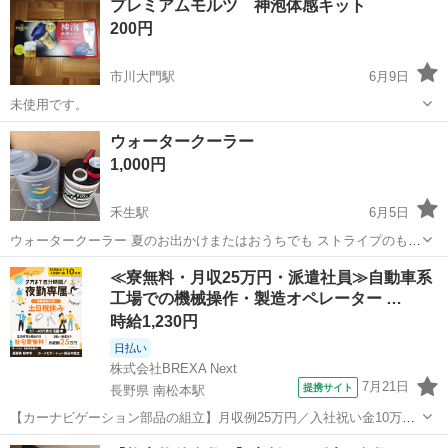
プレミアムモルツ 神泡体感キット
に目立った傷はありません。 状態はいいのでまだまだ使えると思いま
200円
す。少し内容量が少...
市川大門駅
6月9日
未使用です。
山梨
西八代郡
市川大門駅
家庭用品
プレミアムモルツ
ウォータークーラー
1,000円
禾生駅
6月5日
ウォータークーラー 夏のお出かけまたはおうちでも ストライプのもの
は１０００ 円 象印のものは、２500円
山梨
都留市
禾生駅
家庭用品
クーラー
≪寮無料・月収25万円・派遣社員≫自動車系
工場での機械操作・製造オペレーター …
時給1,230円
日払い
株式会社BREXA Next
7月21日
提携サイト
長野県 南松本駅
【カーナビゲーション部品の組立】月収例25万円／入社祝い金10万
円！／うれしい土日祝休み★年間休日125日／稼げる夜勤専属！日払い
長野
松本市
南松本駅
その他