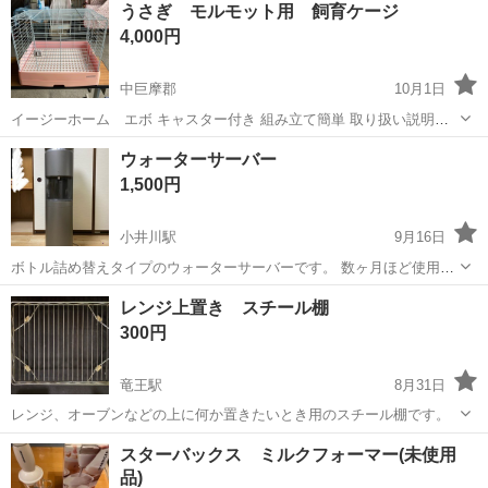
うさぎ モルモット用 飼育ケージ
赴任旅費会社負担★嬉しい無料送迎◎正社員登用制度あり！マイカー
4,000円
通勤OK！無料駐車場完備！《長野県茅...
中巨摩郡
10月1日
イージーホーム エボ キャスター付き 組み立て簡単 取り扱い説明書
あり サイズ 幅約62×奥行き約50×高さ約55㎝ キャスター含む 展示品の
山梨
中巨摩郡
家庭用品
モルモット
ウォーターサーバー
為 色あせあります。 実際に見てから決めて頂いて構いません お持ち
1,500円
帰り頂いた後の...
小井川駅
9月16日
ボトル詰め替えタイプのウォーターサーバーです。 数ヶ月ほど使用し
ましたが、壊れたりなどはなく問題なく使用できます。 水抜き済みで
山梨
南アルプス市
小井川駅
家庭用品
レンジ上置き スチール棚
す。 多少の使用感はあるかと思いますが目立った傷などはありませ
ウォーターサーバー
300円
ん。
竜王駅
8月31日
レンジ、オーブンなどの上に何か置きたいとき用のスチール棚です。
山梨
甲斐市
竜王駅
家庭用品
スチール棚
スターバックス ミルクフォーマー(未使用
品)