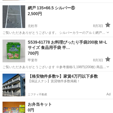
網戸 135×66.5 シルバー⑥
2,500円
北杜市
8月3日
​ご覧いただきありがとうございます。 シルバーカラーのアルミ網戸
（サッシフレーム）です。 サイズ表記は 135×66.5 となっており、一
山梨
北杜市
家庭用品
S539-61778 お料理ぴったり手袋200枚 M~L
般的サイズより 少し小さめ の規格品（または小窓・腰高窓用）
サイズ 食品用手袋 半…
となりま...
700円
甲斐市
8月3日
ご覧いただきありがとうございます ※参考価格/1,198円(200枚) 商品の
特徴 M~Lサイズ 食品用手袋 半透明 商品の詳細 延びる素材で指先にぴ
山梨
甲斐市
家庭用品
商品
【格安物件多数✨】家賃4万円以下多数
ったりフィットする手袋です。 食品衛生法適合のため...
【保証人ナシ】賃貸物件多数掲載！
Ad
ニフティ不動産
お弁当キット
0円