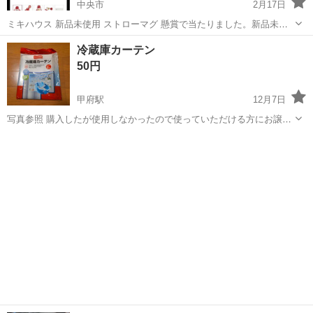
中央市
2月17日
ミキハウス 新品未使用 ストローマグ 懸賞で当たりました。新品未使
用です。 定価2400円
山梨
中央市
家庭用品
ミキハウス
冷蔵庫カーテン
50円
甲府駅
12月7日
写真参照 購入したが使用しなかったので使っていただける方にお譲り
いたします。
山梨
甲府市
甲府駅
家庭用品
カーテン