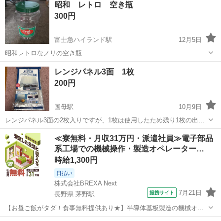
昭和 レトロ 空き瓶
300円
富士急ハイランド駅
12月5日
昭和レトロなノリの空き瓶
山梨
南都留郡
富士急ハイランド駅
家庭用品
レトロ
レンジパネル3面 1枚
200円
国母駅
10月9日
レンジパネル3面の2枚入りですが、1枚は使用したため残り1枚の出品
です。 1枚目を使ったときに、付属の磁石も使ってしまったため、磁
山梨
甲府市
国母駅
家庭用品
レンジ
≪寮無料・月収31万円・派遣社員≫電子部品
石はついておりません。 パネルのみですのでご了承ください。 ノーク
系工場での機械操作・製造オペレーター…
レームノーリターンでお願い...
時給1,300円
日払い
株式会社BREXA Next
7月21日
提携サイト
長野県 茅野駅
【お昼ご飯がタダ！食事無料提供あり★】半導体基板製造の機械オペ
レーターや検査作業！未経験活躍中★カップル＆友達同士の応募OK！
長野
茅野市
茅野駅
その他