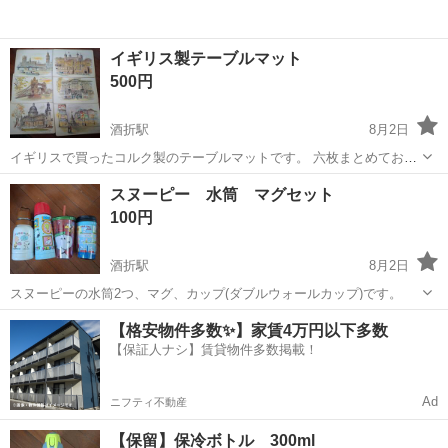
イギリス製テーブルマット
500円
酒折駅
8月2日
イギリスで買ったコルク製のテーブルマットです。 六枚まとめてお渡
しします。
山梨
甲府市
酒折駅
家庭用品
スヌーピー 水筒 マグセット
100円
酒折駅
8月2日
スヌーピーの水筒2つ、マグ、カップ(ダブルウォールカップ)です。
山梨
甲府市
酒折駅
家庭用品
マグ
【格安物件多数✨】家賃4万円以下多数
【保証人ナシ】賃貸物件多数掲載！
Ad
ニフティ不動産
【保留】保冷ボトル 300ml