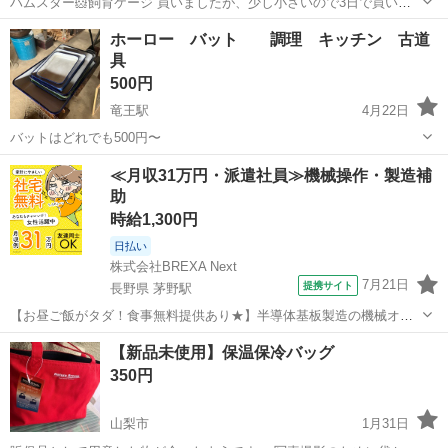
ハムスター🐹飼育ケージ 買いましたが、少し小さいので3日で買い替
えました！美品ですm(_ _)m 箱付きでお渡しします！
山梨
甲府市
常永駅
家庭用品
ハムスター
ホーロー バット 調理 キッチン 古道
具
500円
竜王駅
4月22日
バットはどれでも500円〜
山梨
甲斐市
竜王駅
家庭用品
バット
≪月収31万円・派遣社員≫機械操作・製造補
助
時給1,300円
日払い
株式会社BREXA Next
7月21日
提携サイト
長野県 茅野駅
【お昼ご飯がタダ！食事無料提供あり★】半導体基板製造の機械オペ
レーターや検査作業！未経験活躍中★カップル＆友達同士の応募OK！
長野
茅野市
茅野駅
その他
【新品未使用】保温保冷バッグ
赴任旅費会社負担★嬉しい無料送迎◎正社員登用制度あり！マイカー
350円
通勤OK！無料駐車場完備！《長野県茅...
山梨市
1月31日