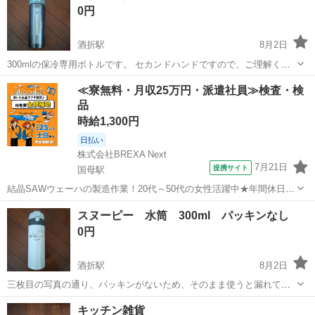
0円
酒折駅
8月2日
300mlの保冷専用ボトルです。 セカンドハンドですので、ご理解くだ
さい。
山梨
甲府市
酒折駅
家庭用品
≪寮無料・月収25万円・派遣社員≫検査・検
品
時給1,300円
日払い
株式会社BREXA Next
7月21日
提携サイト
国母駅
結晶SAWウェーハの製造作業！20代～50代の女性活躍中★年間休日
120日＆土日祝休み！クリーンルーム内でのお仕事！日払い制度利用可
山梨
国母駅
その他
スヌーピー 水筒 300ml パッキンなし
◎正社員登用制度あり！マイカー通勤可！《山梨県中巨摩郡昭和町》
0円
人気の工場のお仕事 ◇結晶...
酒折駅
8月2日
三枚目の写真の通り、パッキンがないため、そのまま使うと漏れてし
まいます。 ぴったりのものを見つけてもらって、使っていただければ
山梨
甲府市
酒折駅
家庭用品
キッチン雑貨
と思います。 とても可愛いデザインで、持ち運びにもいいサイズなの