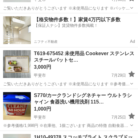
ご覧いただきありがとうございます ※未使用品になります ※パッケー
ジ破損品になります ※商品は、問題ございません ※参考価格/1,698円
山梨
甲斐市
家庭用品
【格安物件多数！】家賃4万円以下多数
素材: 天然素材の竹（再生可能資源・環境に配慮したエコ素材） 🔹...
【保証人ナシ】賃貸物件多数掲載！
Ad
ニフティ不動産
T619-675452 未使用品 Cookever ステンレス
スチールバットセ…
3,000円
甲斐市
7月29日
ご覧いただきありがとうございます ※未使用品になります ※参考価
格/4,398円 【商品特徴】 ・耐久性に優れたステンレス304使用 ・透明
山梨
甲斐市
家庭用品
S770/カークランドシグネチャー ウルトラシ
カバーで中身が見やすい ・積み重ね可能な省スペース設計です ・冷
ャイン 食器洗い機用洗剤 115…
蔵...
1,000円
甲斐市
7月25日
※参考価格/1,998円 ※在庫他、1個ございます 商品の特徴 自動食器洗
い機用洗剤 115 パック 予洗い不要 レモンシトラスの香り 形状 タブレ
山梨
甲斐市
家庭用品
カークランド
1H10-49378 スコッチブライト スクラブドッ
ット 香り レモンシトラス Kirkland ...