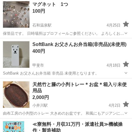
山梨
中央市
家庭用品
ダストボックス
マグネット 1つ
100円
石和温泉駅
4月25日
保管品です。 日時場所はプロフィールご参照ください。 よろしくお願
いいたします。
山梨
笛吹市
石和温泉駅
家庭用品
マグネット
SoftBank お父さんお弁当箱(非売品)(未使用)
400円
甲斐市
4月18日
SoftBank お父さんお弁当箱 非売品 未使用となります。
山梨
甲斐市
家庭用品
お父さん
天然竹と籐の小判トレー＊お盆＊箱入り未使
用品
2,000円
小井川駅
4月2日
由布工房の小判型のトレー 大きめのお盆です。 和風にもアジアンにも
使えそうです。 とっても素敵です。 サイズ 横48×縦32cm 素材 天
山梨
中巨摩郡
小井川駅
家庭用品
小判
≪寮無料・月収31万円・派遣社員≫機械操
然竹・籐 表面 ウレタン塗装 箱に薄い汚れ、中の紙に小さな穴があり
作・製造補助
ます。 トレ...