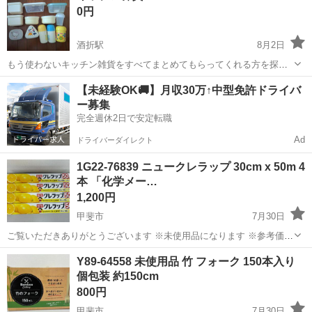
0円
で、もらってくださる方がいれば嬉し...
酒折駅
8月2日
もう使わないキッチン雑貨をすべてまとめてもらってくれる方を探し
ています。 かなりランダムですが、どこかの施設やご家庭で使ってい
山梨
甲府市
酒折駅
家庭用品
【未経験OK🚚】月収30万↑中型免許ドライバ
ただけると嬉しいです。 ・小さいタッパー ・箸(ケースありのものと
ー募集
無いものがあります。未使用のもの...
完全週休2日で安定転職
Ad
ドライバーダイレクト
1G22-76839 ニュークレラップ 30cm x 50m 4
本 「化学メー…
1,200円
甲斐市
7月30日
ご覧いただきありがとうございます ※未使用品になります ※参考価
格/1,598円(4個) 商品の詳細 「化学メーカーが開発した高性能フィル
山梨
甲斐市
家庭用品
におい
Y89-64558 未使用品 竹 フォーク 150本入り
ム」 鮮度を保つ、においうつりを抑える、 変色や風味の低下を防ぐ。
個包装 約150cm
...
800円
甲斐市
7月30日