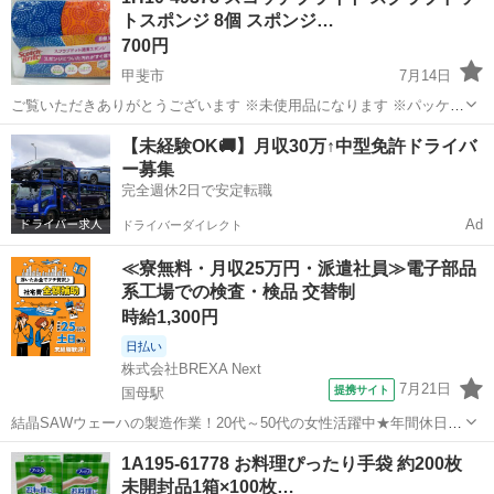
トスポンジ 8個 スポンジ…
700円
甲斐市
7月14日
ご覧いただきありがとうございます ※未使用品になります ※パッケー
ジ破損品になります ※商品は、問題ございません ※参考価格/1,198円
山梨
甲斐市
家庭用品
【未経験OK🚚】月収30万↑中型免許ドライバ
(8個) ※他、在庫1セットあります 商品の特徴 スポンジについた汚...
ー募集
完全週休2日で安定転職
Ad
ドライバーダイレクト
≪寮無料・月収25万円・派遣社員≫電子部品
系工場での検査・検品 交替制
時給1,300円
日払い
株式会社BREXA Next
7月21日
提携サイト
国母駅
結晶SAWウェーハの製造作業！20代～50代の女性活躍中★年間休日
120日＆土日祝休み！クリーンルーム内でのお仕事！日払い制度利用可
山梨
国母駅
その他
1A195-61778 お料理ぴったり手袋 約200枚
◎正社員登用制度あり！マイカー通勤可！《山梨県中巨摩郡昭和町》
未開封品1箱×100枚…
人気の工場のお仕事 ◇結晶...