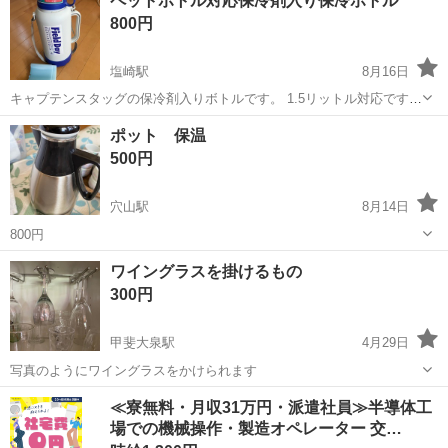
ペットボトル対応保冷剤入り保冷ボトル
す グリル使用時には後ろに倒して使ってください よろしくお願いしま
800円
す ※訂正です 最初の投稿...
塩崎駅
8月16日
キャプテンスタッグの保冷剤入りボトルです。 1.5リットル対応です。
未使用ですが、染みがあります。 コップ付き 保冷剤も取り外しでき
山梨
南アルプス市
塩崎駅
家庭用品
保冷剤
ポット 保温
ます。 底から取り出しが可能なタイプです。 自宅近くまで来て頂きた
500円
いです。
穴山駅
8月14日
800円
山梨
韮崎市
穴山駅
家庭用品
ポット
ワイングラスを掛けるもの
300円
甲斐大泉駅
4月29日
写真のようにワイングラスをかけられます
山梨
北杜市
甲斐大泉駅
家庭用品
ワイングラス
≪寮無料・月収31万円・派遣社員≫半導体工
場での機械操作・製造オペレーター 交…