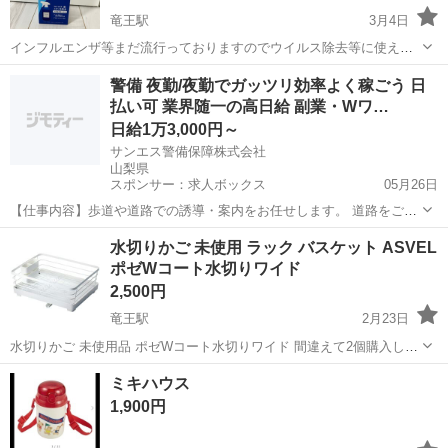
竜王駅
3月4日
インフルエンザ等まだ流行っておりますのでウイルス除去等に使えま
す。 新品未使用です。
山梨
南アルプス市
竜王駅
家庭用品
次亜塩素酸水
警備 夜勤/夜勤でガッツリ効率よく稼ごう 日
払い可 業界随一の高日給 副業・Wワ…
日給1万3,000円～
サンエス警備保障株式会社
山梨県
スポンサー：求人ボックス
05月26日
【仕事内容】歩道や道路での誘導・案内をお任せします。 道路をご利
用される車両や歩行者の方が安全に安心して通行するために適切に誘
アルバイト・パート
水切りかご 未使用 ラック バスケット ASVEL
導してください。 勤務地へは直行直帰OKです! <未経験でも安心!!> 丁
ポゼWコート水切りワイド
寧な研修20hで基本的な知識を...
2,500円
竜王駅
2月23日
水切りかご 未使用品 ポゼWコート水切りワイド 間違えて2個購入して
しまいました。 梱包されたままの状態です。 参考価格3310円 サイズ
山梨
甲斐市
竜王駅
家庭用品
水切り
ミキハウス
幅30.4（31.2）×奥行38.8（40.1）×高さ14.6cm...
1,900円