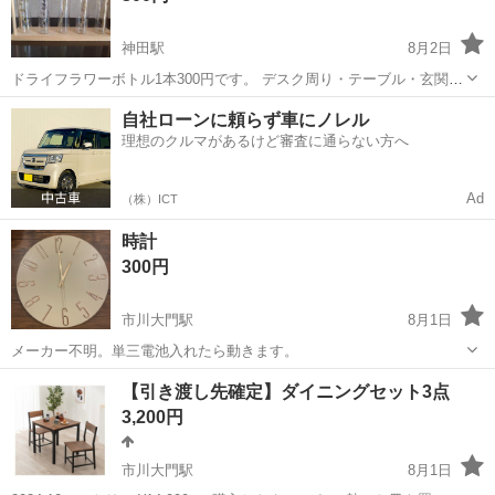
神田駅
8月2日
ドライフラワーボトル1本300円です。 デスク周り・テーブル・玄関や
トイレなどにも、インテリア雑貨として 写真内の小物(スタンド)は付
山梨
南アルプス市
神田駅
インテリア雑貨/小物
自社ローンに頼らず車にノレル
きません、ご了承ください。 よろしくお願いいたします。
理想のクルマがあるけど審査に通らない方へ
Ad
（株）ICT
時計
300円
市川大門駅
8月1日
メーカー不明。単三電池入れたら動きます。
山梨
南アルプス市
市川大門駅
時計
【引き渡し先確定】ダイニングセット3点
3,200円
市川大門駅
8月1日