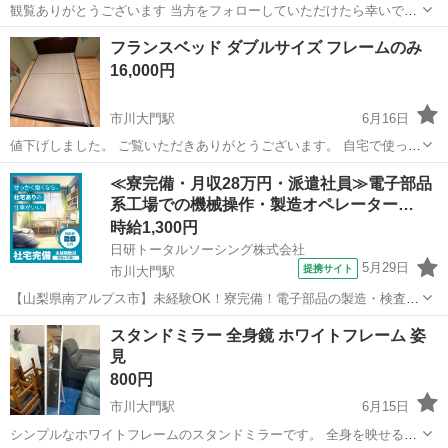
観覧ありがとうございます 当方をフォローしていただけたら幸いです
🍀 フォロー登録お待ちしてます 当方の他の投稿もご覧下さい 当方
山梨
南アルプス市
塩崎駅
オフィス用家具
商店
フランスベッド ダブルサイズ フレームのみ
の都合で申し訳ありませんが 店舗を構えてますので 固定費用はかな
16,000円
りかかりますので 掘り出し物...
市川大門駅
6月16日
値下げしました。 ご覧いただきありがとうございます。 自宅で使って
いましたフランスベッドのフレームのみです。 サイズは写真にありま
山梨
南アルプス市
市川大門駅
ベッド
≪寮完備・月収28万円・派遣社員≫電子部品
す。収納付きです。収納は組み立てる時に右側か左側にする事ができ
系工場での機械操作・製造オペレーター…
ます。 今はもうバラにしてあり...
時給1,300円
日研トータルソーシング株式会社
5月29日
提携サイト
市川大門駅
【山梨県南アルプス市】未経験OK！寮完備！電子部品の製造・検査
《お仕事No.5A1211》 お仕事について 電子部品の製造における機械操
山梨
南アルプス市
市川大門駅
その他
スタンドミラー 全身鏡 ホワイトフレーム 姿
作が主な業務です。立ち作業で部材を機械にセットし、スイッチをON
見
にすれば加工が始まりま...
800円
市川大門駅
6月15日
シンプルなホワイトフレームのスタンドミラーです。 全身を映せるサ