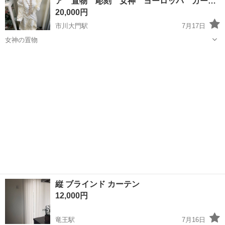
ア 置物 彫刻 女神 ヨーロッパ ガー
用いただけると思いま...
デ…
20,000円
市川大門駅
7月17日
女神の置物
山梨
南アルプス市
市川大門駅
その他
置物
縦 ブラインド カーテン
12,000円
竜王駅
7月16日