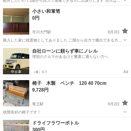
処分したいので1階から自力で運搬できる方にお譲りします 当方は
8/8..8/10.11.12.13.14に引き渡し可能です
山梨
南アルプス市
市川大門駅
家具
食器棚
小さい和箪笥
0円
市川大門駅
8月3日
購入した家に残置物としてありました 二階から自力で搬出できる方に
お譲りします 当方は8/8と8/10.11.12.13.14に引き渡し可能です
山梨
南アルプス市
市川大門駅
収納家具
箪笥
自社ローンに頼らず車にノレル
理想のクルマがあるけど審査に通らない方へ
Ad
（株）ICT
椅子 木製 ベンチ 120 40 70cm
9,728円
竜王駅
8月2日
状態良好の椅子です！
山梨
南アルプス市
竜王駅
椅子
ベンチ
ドライフラワーボトル
300円