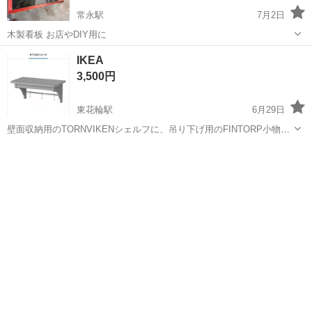
常永駅
7月2日
木製看板 お店やDIY用に
山梨
南アルプス市
常永駅
収納家具
看板
IKEA
3,500円
東花輪駅
6月29日
壁面収納用のTORNVIKENシェルフに、吊り下げ用のFINTORP小物入
れとフックが付属したキッチンや収納スペースに最適なセットです。
山梨
南アルプス市
東花輪駅
インテリア雑貨/小物
横50cm縦30cm 厚1.5cm 未使用です