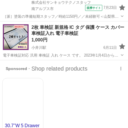
株式会社サンキョウテクノスタッフ
7月23日
提携サイト
南アルプス市
［派］塗装の準備短期スタッフ／時給1150円／／未経験可＜山梨県南
アルプス市＞ どんなお仕事？ 塗装の準備短期スタッフ
山梨
南アルプス市
その他
2枚 車検証 新規格 IC タグ 保護 ケース カバー
━━━━━━━━━━━━━━━━━━ ＼2026年8月中旬～10月まで
車検証入れ 電子車検証
の限定／ ◎サクッと働いて稼げる...
1,000円
小井川駅
6月11日
電子車検証対応 汎用 車検証 入れ ケース です。 2023年1月4日から車
検証電子化に伴い、車検証のサイズが変更となり、ICチップが内蔵さ
山梨
南アルプス市
小井川駅
ベッド
ICチップ
れました。 ICチップ保護のためにも、電子車検証がピッタリ入る車検
証入れはいかが...