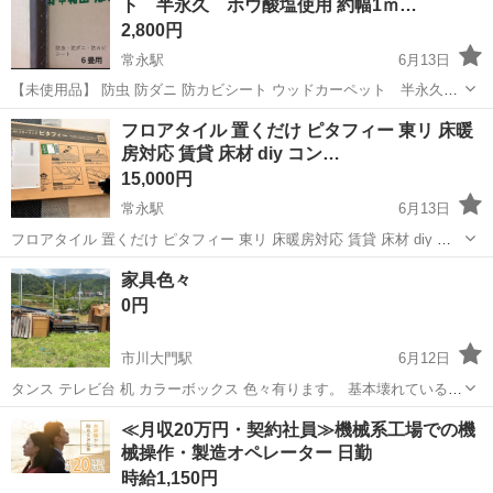
ト 半永久 ホウ酸塩使用 約幅1ｍ…
2,800円
常永駅
6月13日
【未使用品】 防虫 防ダニ 防カビシート ウッドカーペット 半永久
ホウ酸塩使用 約幅1ｍｘ11.5ｍ 6畳用 日本製 防湿 購入しましたが
山梨
南アルプス市
常永駅
カーペット/マット/ラグ
フロアタイル 置くだけ ピタフィー 東リ 床暖
余りましたのでお譲りします。 発送用に梱包したままの状態ですので
房対応 賃貸 床材 diy コン…
写真をお借りしま...
15,000円
常永駅
6月13日
フロアタイル 置くだけ ピタフィー 東リ 床暖房対応 賃貸 床材 diy コ
ンクリートタイル 吸着 約3畳分 40枚 多く購入したため余りました。
山梨
南アルプス市
常永駅
カーペット/マット/ラグ
家具色々
1ケース24枚入です。1ケースは未開封のまま、残り16枚はバラ渡しに
ピタフィー
0円
なりま...
市川大門駅
6月12日
タンス テレビ台 机 カラーボックス 色々有ります。 基本壊れている物
はありません！ すべて無料で差し上げます。
山梨
南アルプス市
市川大門駅
テーブル
≪月収20万円・契約社員≫機械系工場での機
械操作・製造オペレーター 日勤
時給1,150円