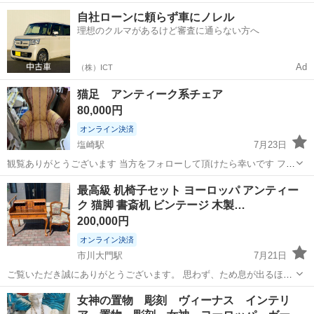
《お仕事No.5A1211》 お仕事について 電子部品の製造における機械操
山梨
南アルプス市
市川大門駅
その他
自社ローンに頼らず車にノレル
作が主な業務です。立ち作業で部材を機械にセットし、スイッチをON
理想のクルマがあるけど審査に通らない方へ
にすれば加工が始まりま...
Ad
（株）ICT
猫足 アンティーク系チェア
80,000円
オンライン決済
塩崎駅
7月23日
観覧ありがとうございます 当方をフォローして頂けたら幸いです フォ
ロー登録お待ちしてます☆ 当方の他の投稿もご覧下さい 2025/11/07出
山梨
南アルプス市
塩崎駅
椅子
アンティーク
最高級 机椅子セット ヨーロッパ アンティー
品 ２脚セット 汚れキズ等あり 現状販売 中古品ですので ご理解上ご購
ク 猫脚 書斎机 ビンテージ 木製…
入おねがい...
200,000円
オンライン決済
市川大門駅
7月21日
ご覧いただき誠にありがとうございます。 思わず、ため息が出るほ
ど、美しいフォルムにうっとりしてしまいます。 写真のとおりひび割
山梨
南アルプス市
市川大門駅
家具
女神の置物 彫刻 ヴィーナス インテリ
れ、劣化が激しく 状態は悪いですが、メンテナンスして まだまだご使