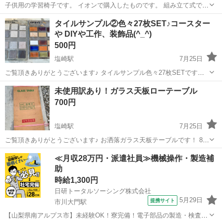
子供用の学習椅子です。 イオンで購入したものです。 組み立て式です
が、物はしっかりしています。 どちらも座面の高さ調整に伴うスリ傷
山梨
南アルプス市
東花輪駅
ドレッサー
タイルサンプル②色々27枚SET♪コースター
があります。 手が刺さるささくれなどはありません。 女の子が使用し
や DIYや工作、装飾品(^_^)
たので、綺麗かと思います。 ...
500円
塩崎駅
7月25日
ご覧頂きありがとうございます♪ タイルサンプル色々27枚SETです！
サンプル品で長期間倉庫保管にて冊子パッケージはとても汚いですが
山梨
南アルプス市
塩崎駅
家具
タイル
未使用訳あり！ガラス天板ローテーブル
タイル本体は綺麗です^ ^ 冊子から取り外し可能ですのでDIYや工作
700円
に、またインテリ...
塩崎駅
7月25日
ご覧頂きありがとうございます♪ お洒落ガラス天板テーブルです！ 8ミ
リ厚ガラスでとても丈夫です、なのでとても重いです。 未使用ですが
山梨
南アルプス市
塩崎駅
テーブル
天板
≪月収28万円・派遣社員≫機械操作・製造補
長期間倉庫保管にて外箱パッケージはとても汚いですが本体は綺麗で
助
す^ ^ ただし倉庫保管の...
時給1,300円
日研トータルソーシング株式会社
5月29日
提携サイト
市川大門駅
【山梨県南アルプス市】未経験OK！寮完備！電子部品の製造・検査