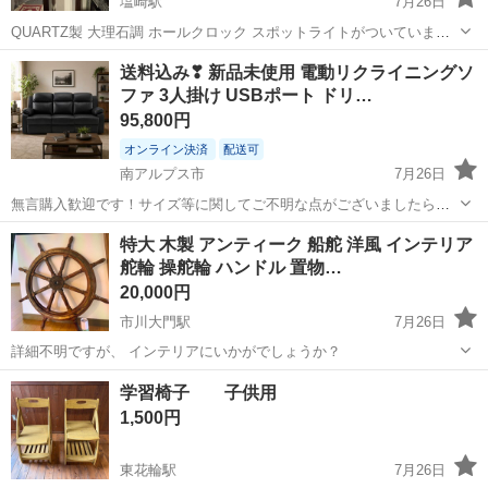
塩崎駅
7月26日
QUARTZ製 大理石調 ホールクロック スポットライトがついていま
す。 25万円程で購入。 大理石調でよくあるホールクロックとは 違う
山梨
南アルプス市
塩崎駅
時計
送料込み❣ 新品未使用 電動リクライニングソ
デザインだと思います。
ファ 3人掛け USBポート ドリ…
95,800円
オンライン決済
配送可
南アルプス市
7月26日
無言購入歓迎です！サイズ等に関してご不明な点がございましたら、
ご遠慮なくお問い合わせください。 郵送のみのご対応となりますので
山梨
南アルプス市
ソファ
リクライニング
特大 木製 アンティーク 船舵 洋風 インテリア
よろしくお願いします。 北海道、沖縄は別途送料がかかる場合がござ
舵輪 操舵輪 ハンドル 置物…
いますので、該当地域の方はコメ...
20,000円
市川大門駅
7月26日
詳細不明ですが、 インテリアにいかがでしょうか？
山梨
南アルプス市
市川大門駅
インテリア雑貨/小物
学習椅子 子供用
インテリア
1,500円
東花輪駅
7月26日