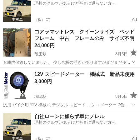
理想のクルマがあるけど審査に通らない方へ
Ad
（株）ICT
コアラマットレス クイーンサイズ ベッド
フレーム 中古 フレームのみ サイズ不明
24,000円
竜王駅
8月6日
倉庫内保管していました。 少し合板の浮きがありますがまだまだ使え
ると思います。メルカリやヤフオクと比べると半額くらいです。 サイ
山梨
南アルプス市
竜王駅
寝具
12V スピードメーター 機械式 新品未使用
ズ感はネットを参照下さい！
3,000円
塩崎駅
8月5日
汎用 バイク用 12V 機械式 デジタル スピード 、タコ メーター 7色切
替 LEDバックライト付 本体ブラック リレー付き Dトラッカー 250等
山梨
南アルプス市
塩崎駅
家具
スピードメーター
自社ローンに頼らず車にノレル
に
理想のクルマがあるけど審査に通らない方へ
Ad
（株）ICT