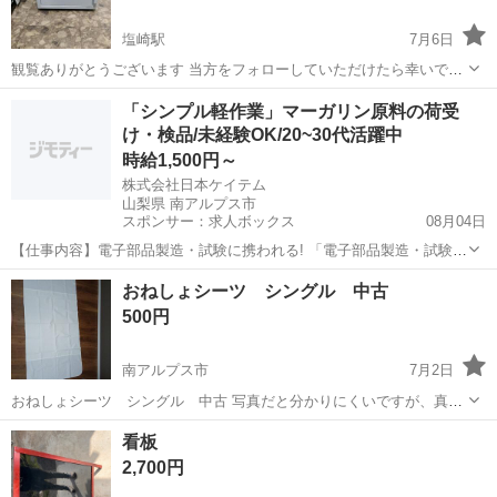
塩崎駅
7月6日
観覧ありがとうございます 当方をフォローしていただけたら幸いです
🍀 フォロー登録お待ちしてます 当方の他の投稿もご覧下さい
山梨
南アルプス市
塩崎駅
オフィス用家具
商店
「シンプル軽作業」マーガリン原料の荷受
2025/01/21出品 汚れ、傷等あり 中古品ですのでご理解上ご購入くださ
け・検品/未経験OK/20~30代活躍中
い 現状販売 現物...
時給1,500円～
株式会社日本ケイテム
山梨県 南アルプス市
スポンサー：求人ボックス
08月04日
【仕事内容】電子部品製造・試験に携われる! 「電子部品製造・試験ス
タッフ」募集/ 就業先:食事スペースあり・休憩室あり・喫煙スペース
アルバイト・パート
おねしょシーツ シングル 中古
あり パソコンやスマートフォンなどに使われる 半導体”という電子部
500円
品を作る工場でのお仕事です。 加...
南アルプス市
7月2日
おねしょシーツ シングル 中古 写真だと分かりにくいですが、真ん
中あたりが防水加工になっています。洗濯できます。オムツ外れの時
山梨
南アルプス市
寝具
看板
期に使用したものになります。シミ、汚れなどは見当たりませんが、
2,700円
使ったものになりますのでご了承くだ...