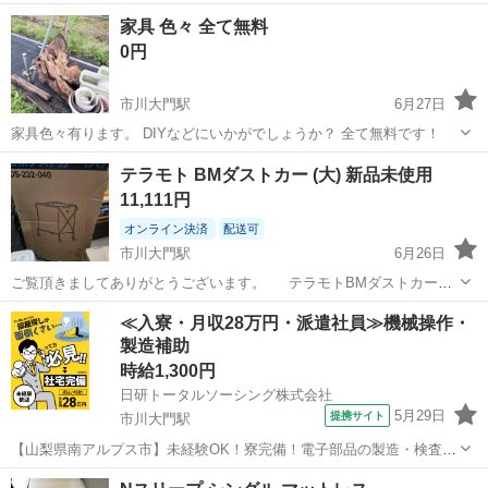
家具 色々 全て無料
0円
市川大門駅
6月27日
家具色々有ります。 DIYなどにいかがでしょうか？ 全て無料です！
山梨
南アルプス市
市川大門駅
収納家具
無料
テラモト BMダストカー (大) 新品未使用
11,111円
オンライン決済
配送可
市川大門駅
6月26日
ご覧頂きましてありがとうございます。 テラモトBMダストカー
(大) 新品未使用品です。 商品の特長 回収・運搬カート。 わかりやす
山梨
南アルプス市
市川大門駅
オフィス用家具
≪入寮・月収28万円・派遣社員≫機械操作・
いカラー分別等、多種多様な分別回収に対応できます。 用途ゴミ箱、
製造補助
集積・運搬カート 注意...
時給1,300円
日研トータルソーシング株式会社
5月29日
提携サイト
市川大門駅
【山梨県南アルプス市】未経験OK！寮完備！電子部品の製造・検査
《お仕事No.5A1211》 お仕事について 電子部品の製造における機械操
山梨
南アルプス市
市川大門駅
その他