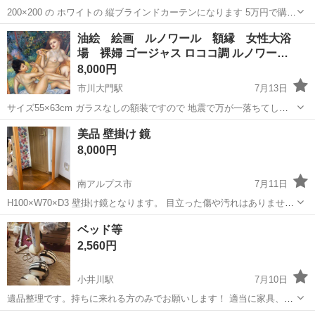
200×200 の ホワイトの 縦ブラインドカーテンになります 5万円で購入
しました 半年しか使っておらず 美品になります 賃貸も取り付けられ
山梨
南アルプス市
竜王駅
カーテン、ブラインド
油絵 絵画 ルノワール 額縁 女性大浴
る 金具での取り付け 5枚目の写真をご覧下さい
場 裸婦 ゴージャス ロココ調 ルノワー…
カーテン
8,000円
市川大門駅
7月13日
サイズ55×63cm ガラスなしの額装ですので 地震で万が一落ちてしま
ってもガラスがないので 安心です。 この他にも多数出品中です。
山梨
南アルプス市
市川大門駅
インテリア雑貨/小物
美品 壁掛け 鏡
大浴場
8,000円
南アルプス市
7月11日
H100×W70×D3 壁掛け鏡となります。 目立った傷や汚れはありませ
ん。 現品見てからの購入でも可能です。 よろしくお願い致します。
山梨
南アルプス市
ミラー/鏡
ダイソー
ベッド等
お取引場所 白根ダイソー前
2,560円
小井川駅
7月10日
遺品整理です。持ちに来れる方のみでお願いします！ 適当に家具、家
電、その他を出したいのでお願いします！現状なので見て判断されて