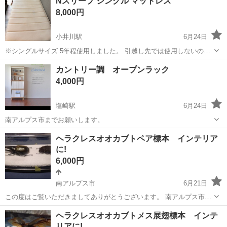
Nスリープ シングル マットレス
作が主な業務です。立ち作業で部材を機械にセットし、スイッチをON
8,000円
にすれば加工が始まりま...
小井川駅
6月24日
※シングルサイズ 5年程使用しました。 引越し先では使用しないので
出品します。 破損はなく汚れが多少あるのみなので、クリーニング等
山梨
南アルプス市
小井川駅
寝具
シングル
カントリー調 オープンラック
していただくとより長くご使用いただけると思います。 サイズは画像
4,000円
をご確認ください。 ベ...
塩崎駅
6月24日
南アルプス市までお願いします。
山梨
南アルプス市
塩崎駅
家具
カントリー
ヘラクレスオオカブトペア標本 インテリア
に!
6,000円
南アルプス市
6月21日
この度はご覧いただきましてありがとうございます。 南アルプス市山
寺に受け取りに来れる方優先になります。 当方会社員のため返答が遅
山梨
南アルプス市
インテリア雑貨/小物
ヘラクレスオオカブトメス展翅標本 インテ
くなることがありますのでご了承くださいませ。 種類 ヘラクレスオオ
リアに!