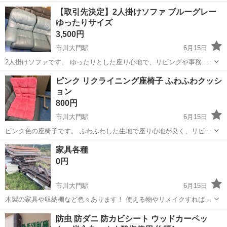
イズで、玄関・寝室・クローゼット・店舗などにおすすめです。 自立
山梨
南アルプス市
市川大門駅
ミラー/鏡
ミラー
【取引先決定】2人掛けソファ ブルーグレー
式なので壁に立て掛ける必要がありません。 使用に伴う小キズや汚れ
ゆったりサイズ
はありますが、鏡面に大きな...
3,500円
市川大門駅
6月15日
2人掛けソファです。 ゆったりとした座り心地で、リビングや事務所
などにもおすすめです。 サイズ（約） 幅170cm × 奥行90cm × 高さ
山梨
南アルプス市
市川大門駅
ソファ
ブルー
ピンク リクライニング座椅子 ふわふわクッシ
90cm 使用に伴う小キズやスレ、多少の汚れはありますが、まだお使
ョン
いいただけ...
800円
市川大門駅
6月15日
ピンク色の座椅子です。 ふわふわした生地で座り心地が良く、リビン
グや子ども部屋、一人暮らしのお部屋にもおすすめです。 使用に伴う
山梨
南アルプス市
市川大門駅
ソファ
家具各種
多少の汚れや使用感はありますが、まだお使いいただけます。 現状渡
0円
しとなりますので、状態は写...
市川大門駅
6月15日
木製の家具や収納棚など色々あります！ 使える物やリメイクすれば使
える物ばかりです！ 必要な方いくらでも持って行ってください！
山梨
南アルプス市
市川大門駅
テーブル
リメイク
防虫 防ダニ 防カビシート ウッドカーペッ