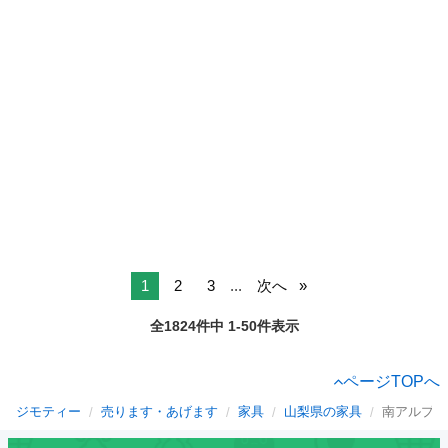
1
2
3
...
次へ
全1824件中 1-50件表示
ページTOPへ
ジモティー
売ります・あげます
家具
山梨県の家具
南アルプス