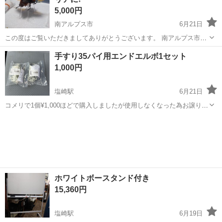
ヘラクレスオオカブト
カブトペア (ヘラクレ...
5,000円
南アルプス市
6月21日
この度はご覧いただきましてありがとうございます。 南アルプス市山
寺に受け取りに来れる方優先になります。 当方会社員のため返答が遅
山梨
南アルプス市
インテリア雑貨/小物
手すり35パイ用エンドエルボ1セット
くなることがありますのでご了承くださいませ。 種類 ヘラクレスオオ
ヘラクレスオオカブト
1,000円
カブトメス (ヘラクレ...
塩崎駅
6月21日
コメリで1個¥1,000ほどで購入しましたが使用しなくなった為お譲り致
します。 手すり自体の取り付けをご希望の方は別途設置費のお見積も
山梨
南アルプス市
塩崎駅
その他
りもさせていただきますので、お気軽にお問い合わせ下さい😁
ホワイトボースタンド付き
15,360円
塩崎駅
6月19日