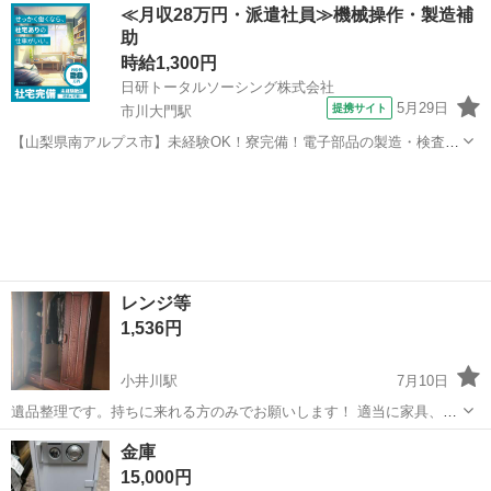
山梨
南アルプス市
小井川駅
家具
現状
≪月収28万円・派遣社員≫機械操作・製造補
も大丈夫です。
助
時給1,300円
日研トータルソーシング株式会社
5月29日
提携サイト
市川大門駅
【山梨県南アルプス市】未経験OK！寮完備！電子部品の製造・検査
《お仕事No.5A1211》 お仕事について 電子部品の製造における機械操
山梨
南アルプス市
市川大門駅
その他
作が主な業務です。立ち作業で部材を機械にセットし、スイッチをON
にすれば加工が始まりま...
レンジ等
1,536円
小井川駅
7月10日
遺品整理です。持ちに来れる方のみでお願いします！ 適当に家具、家
電、その他を出したいのでお願いします！現状なので見て判断されて
山梨
南アルプス市
小井川駅
収納家具
レンジ
金庫
も大丈夫です。
15,000円