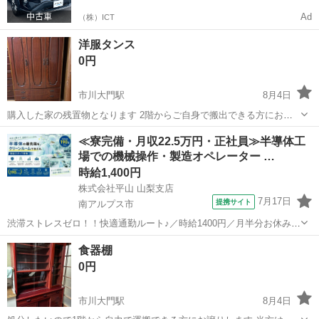
Ad
（株）ICT
洋服タンス
0円
市川大門駅
8月4日
購入した家の残置物となります 2階からご自身で搬出できる方にお譲
りします 当方は8/8.8/10.11.12.13.14に引き渡し可能です
山梨
南アルプス市
市川大門駅
収納家具
≪寮完備・月収22.5万円・正社員≫半導体工
場での機械操作・製造オペレーター …
時給1,400円
株式会社平山 山梨支店
7月17日
提携サイト
南アルプス市
渋滞ストレスゼロ！！快適通勤ルート♪／時給1400円／月半分お休み／
重量物ナシ／山梨県南アルプス市 \ 半導体製造装置のオペレーター業
山梨
南アルプス市
その他
食器棚
務 / クリーンルーム内で、 半導体製造装置のマシンオペレータ業務と
0円
なります。 主な作...
市川大門駅
8月4日