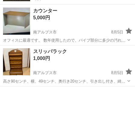
カウンター
5,000円
南アルプス市
8月5日
オフィスに最適です。 数年使用したので、パイプ部分に多少の汚れは
あります。 3枚目のオレンジのマーカーのサイズとなります。 ネジを
山梨
南アルプス市
オフィス用家具
スリッパラック
使用して組み立てる家具です。 椅子は付きません。 写真はネット写真
1,000円
を引用しました。 今はバラし...
南アルプス市
8月5日
高さ90センチ、横、49センチ、奥行き20センチ、引き出し付き、綺麗
な状態です。
山梨
南アルプス市
収納家具
ラック