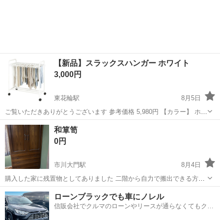
【新品】スラックスハンガー ホワイト
3,000円
東花輪駅
8月5日
ご覧いただきありがとうございます 参考価格 5,980円 【カラー】 ホワ
イト 【サイズ】 写真2をご覧ください 【付属ハンガー】 30本
山梨
南アルプス市
東花輪駅
収納家具
ホワイト
和箪笥
0円
市川大門駅
8月4日
購入した家に残置物としてありました 二階から自力で搬出できる方に
お譲りします 当方は8/8と8/10.11.12.13.14に引き渡し可能です
山梨
南アルプス市
市川大門駅
収納家具
箪笥
ローンブラックでも車にノレル
信販会社でクルマのローンやリースが通らなくてもクル
マをご利用いただけるサービスがあります！