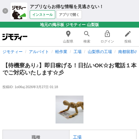
アプリならお得な情報を見逃さない！
インストール
アプリで開く
地元の掲示板 ジモティー 山梨版
山梨県
検索
ログイン
投稿
ジモティー
アルバイト
軽作業
工場
山梨県の工場
南都留郡の
【待機寮あり♪】即日稼げる！日払いOK☆お電話１本
でご対応いたします☆彡
投稿ID: 1o06uj
2026年3月27日 01:18
職種
工場