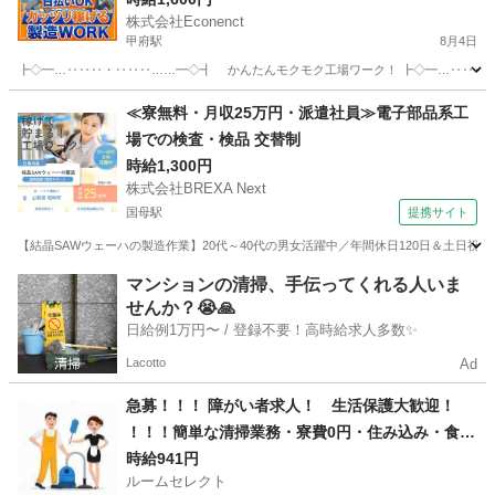
株式会社Econenct
甲府駅
8月4日
┣◇━…‥‥‥・‥‥‥……━◇┫ かんたんモクモク工場ワーク！ ┣◇━…‥‥‥・‥
山梨
甲斐市
甲府駅
工場
スタッフ
≪寮無料・月収25万円・派遣社員≫電子部品系工
場での検査・検品 交替制
時給1,300円
株式会社BREXA Next
国母駅
提携サイト
【結晶SAWウェーハの製造作業】20代～40代の男女活躍中／年間休日120日＆土日祝
山梨
国母駅
その他
マンションの清掃、手伝ってくれる人いま
せんか？😭🙏
日給例1万円〜 / 登録不要！高時給求人多数✨
Lacotto
Ad
急募！！！ 障がい者求人！ 生活保護大歓迎！
！！！簡単な清掃業務・寮費0円・住み込み・食事
つき！
時給941円
ルームセレクト