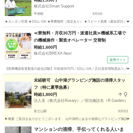
時給1,350円
株式会社Smart Support
甲府駅
8月6日
★カンタン作業 ★日払いOK ★寮費無料（規定あり） ★スピード就業（最短翌日） ■ 
山梨
甲府市
甲府駅
仕分け
雑草
≪寮無料・月収30万円・派遣社員≫機械系工場で
の機械操作・製造オペレーター 交替制
時給1,600円
株式会社BREXA Next
提携サイト
【医療機器装置製造の総合試験】月収例30万円／日払いOK／正社員登用制度あり／マイカ
山梨
その他
未経験可 山中湖グランピング施設の清掃スタッ
フ（特に夏季急募）
時給1,800円
法人名（株式会社Rosary）／宿泊施設名（R.Garden）
富士山駅
8月5日
▶概要 ご覧頂きありがとうございます。 山中湖村にある小規模なグランピング施設でコ
山梨
南都留郡
富士山駅
軽作業
時給
マンションの清掃、手伝ってくれる人いま