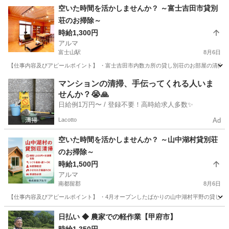
山梨
都留市
清掃
時給
空いた時間を活かしませんか？ ～富士吉田市貸別
荘のお掃除～
時給1,300円
アルマ
富士山駅
8月6日
【仕事内容及びアピールポイント】 ・富士吉田市内数カ所の貸し別荘のお部屋の清掃です
山梨
富士吉田市
富士山駅
清掃
別荘
マンションの清掃、手伝ってくれる人いま
せんか？😭🙏
日給例1万円〜 / 登録不要！高時給求人多数✨
Lacotto
Ad
空いた時間を活かしませんか？ ～山中湖村貸別荘
のお掃除～
時給1,500円
アルマ
南都留郡
8月6日
【仕事内容及びアピールポイント】 ・4月オープンしたばかりの山中湖村平野の貸し別荘
山梨
南都留郡
清掃
別荘
日払い ◆ 農家での軽作業【甲府市】