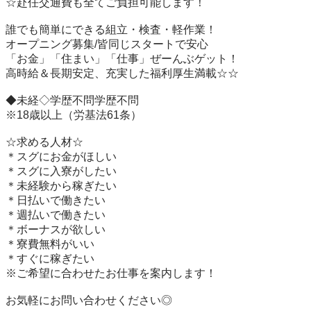
☆赴任交通費も全てご負担可能します！　　

誰でも簡単にできる組立・検査・軽作業！

オープニング募集/皆同じスタートで安心　　　　

「お金」「住まい」「仕事」ぜーんぶゲット！　　　　　

高時給＆長期安定、充実した福利厚生満載☆☆

◆未経◇学歴不問学歴不問

※18歳以上（労基法61条）

☆求める人材☆

＊スグにお金がほしい

＊スグに入寮がしたい

＊未経験から稼ぎたい

＊日払いで働きたい

＊週払いで働きたい

＊ボーナスが欲しい

＊寮費無料がいい　

＊すぐに稼ぎたい

※ご希望に合わせたお仕事を案内します！

お気軽にお問い合わせください◎
