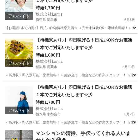
１本でご対応いたします☆彡
時給1,700円
株式会社Lantis
アルバイト
徳島県 徳島市
6月3日
【お電話1本で内定♪】日払いOK×待機寮完備☆ ＜完全未経験OK・即就業可能！＞ 組み立て
徳島
徳島市
工場
時給
【待機寮あり♪】即日稼げる！日払いOK☆お電話
１本でご対応いたします☆彡
時給1,600円
株式会社Lantis
アルバイト
新潟県 長岡市
5月19日
＜高月収・即入寮可能：寮費無料！＞ 組み立て・検査などの作業スタッフ！！ ☆未経験でも
新潟
長岡市
工場
時給
【待機寮あり♪】即日稼げる！日払いOK☆お電話
１本でご対応いたします☆彡
時給1,700円
株式会社Lantis
アルバイト
栃木県 宇都宮市
6月2日
＜高月収・即入寮可能：寮費無料！＞ 組み立て・検査などの作業スタッフ！！ ☆未経験でも
栃木
宇都宮市
工場
時給
マンションの清掃、手伝ってくれる人いま
せんか？😭🙏