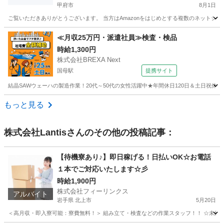
甲府市
8月1日
ご覧いただきありがとうございます。 当方はAmazonをはじめとする複数のネットシ
山梨
甲府市
仕分け
出来高制
≪月収25万円・派遣社員≫検査・検品
時給1,300円
株式会社BREXA Next
国母駅
提携サイト
結晶SAWウェーハの製造作業！20代～50代の女性活躍中★年間休日120日＆土日祝休
山梨
国母駅
その他
もっと見る
株式会社Lantis
さんのその他の投稿記事：
【待機寮あり♪】即日稼げる！日払いOK☆お電話
１本でご対応いたします☆彡
時給1,900円
株式会社フィーリンクス
アルバイト
岩手県 北上市
5月20日
＜高月収・即入寮可能：寮費無料！＞ 組み立て・検査などの作業スタッフ！！ ☆未経験でも