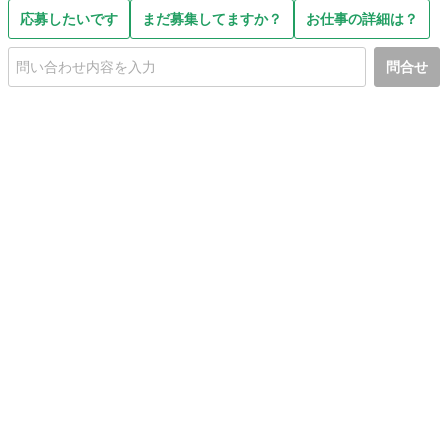
応募したいです
まだ募集してますか？
お仕事の詳細は？
問合せ
初めての方へ
利用規約
プライバシーポリシー
プライバシー・ステートメント
健全化に資する運用方針
お問い合わせ
運営会社
サイトマップ
ご利用ガイド
フリーワードで探す
PC版で表示
都道府県選択
特定商取引法の表示
利用者情報の外部送信について
© 2011-
2026
Jmty, Inc.