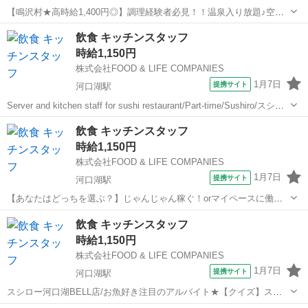
【鳴沢村★高時給1,400円◎】調理経験者必見！！温泉入り放題♪空調
完備◎きれいな職場で快適◎残業なし◎厨房での調理スタッフ募集！
山梨
南都留郡
河口湖駅
飲食
飲食 キッチンスタッフ
《 厨房での調理業務全般 》 厨房での調理業務全般をお願いしま
時給1,150円
す！ レシピがあるので...
株式会社FOOD & LIFE COMPANIES
1月7日
提携サイト
河口湖駅
Server and kitchen staff for sushi restaurant/Part-time/Sushiro/スシロ
ー河口湖BELL店/給与前払い制度あり You will learn about Japa...
山梨
南都留郡
河口湖駅
キッチン
飲食 キッチンスタッフ
時給1,150円
株式会社FOOD & LIFE COMPANIES
1月7日
提携サイト
河口湖駅
【あなたはどっちを選ぶ？】じゃんじゃん稼ぐ！orマイペースに働く/
スシロー河口湖BELL店/給与前払い制度あり 【週2日勤務から週5日勤
山梨
南都留郡
河口湖駅
レストラン
飲食 キッチンスタッフ
務まで選べるシフト】 稼ぎたい方は月収15万以上や20万円以上が可
時給1,150円
能！※店舗により異なり...
株式会社FOOD & LIFE COMPANIES
1月7日
提携サイト
河口湖駅
スシロー河口湖BELL店/お魚好き注目のアルバイト★【クイズ】スシ
ロー人気上位のはまちってどんな魚？/給与前払い制度あり 人気ネタラ