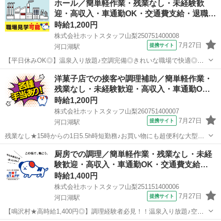
ホール／簡単軽作業・残業なし・未経験歓
や飛行機の機内食の 製造をする際に出る器具の洗浄をお願いします！
迎・高収入・車通勤OK・交通費支給・退職…
...
時給1,200円
株式会社ホットスタッフ山梨250751400008
7月27日
提携サイト
河口湖駅
【平日休みOK◎】温泉入り放題♪空調完備◎きれいな職場で快適◎時
給1,200円◎サービススタッフ募集！ 《 サービススタッフ 》 レス
山梨
南都留郡
河口湖駅
飲食
洋菓子店での接客や調理補助／簡単軽作業・
トラン内でのお客様へのサービスや バックヤードでのサポート業務を
残業なし・未経験歓迎・高収入・車通勤O…
お願いします ...
時給1,200円
株式会社ホットスタッフ山梨260751400007
7月27日
提携サイト
河口湖駅
残業なし★15時からの1日5.5h時短勤務♪お買い物にも超便利な大型モ
ール内の可愛い洋菓子店スタッフ 《 接客やかんたんな調理補助 》
山梨
南都留郡
河口湖駅
飲食
厨房での調理／簡単軽作業・残業なし・未経
＼1日5.5hの時短勤務×残業なし！／ 未経験から高時給1,200円の好待
験歓迎・高収入・車通勤OK・交通費支給…
遇...
時給1,400円
株式会社ホットスタッフ山梨251151400006
7月27日
提携サイト
河口湖駅
【鳴沢村★高時給1,400円◎】調理経験者必見！！温泉入り放題♪空調