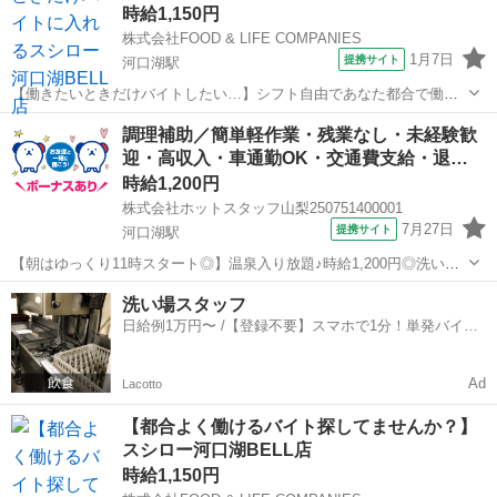
時給1,150円
株式会社FOOD & LIFE COMPANIES
1月7日
提携サイト
河口湖駅
【働きたいときだけバイトしたい…】シフト自由であなた都合で働け
る/スシロー河口湖BELL店/給与前払い制度あり 【もっと自由に働ける
山梨
南都留郡
河口湖駅
レストラン
調理補助／簡単軽作業・残業なし・未経験歓
バイト探してません？】 スタッフからこんな要望をよく聞きます 「テ
迎・高収入・車通勤OK・交通費支給・退…
スト前なのでシフト減らした...
時給1,200円
株式会社ホットスタッフ山梨250751400001
7月27日
提携サイト
河口湖駅
【朝はゆっくり11時スタート◎】温泉入り放題♪時給1,200円◎洗い
場・調理補助スタッフ募集！ 《 洗い場及び調理補助スタッフ 》 厨
山梨
南都留郡
河口湖駅
飲食
洗い場スタッフ
房内での洗い物と 簡単な調理補助をお願いします！ ●洗い場業務 サ
日給例1万円〜 /【登録不要】スマホで1分！単発バイト
ービス...
一括検索✨
Ad
Lacotto
【都合よく働けるバイト探してませんか？】
スシロー河口湖BELL店
時給1,150円