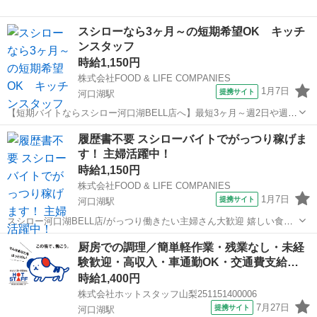
スシローなら3ヶ月～の短期希望OK キッチ
ンスタッフ
時給1,150円
株式会社FOOD & LIFE COMPANIES
1月7日
提携サイト
河口湖駅
【短期バイトならスシロー河口湖BELL店へ】最短3ヶ月～週2日や週3
日勤務OK/キッチンスタッフ/給与前払い制度あり 【短期のアルバイト
山梨
南都留郡
河口湖駅
キッチン
履歴書不要 スシローバイトでがっつり稼げま
探してませんか？】 「夏までなど一定期間で」 「内定先で働き始める
す！ 主婦活躍中！
まで」 「目標金額が貯...
時給1,150円
株式会社FOOD & LIFE COMPANIES
1月7日
提携サイト
河口湖駅
スシロー河口湖BELL店/がっつり働きたい主婦さん大歓迎 嬉しい食事
補助（30％OFF）/給与前払い制度あり 仕事内容は手順が明確で簡単な
山梨
南都留郡
河口湖駅
キッチン
厨房での調理／簡単軽作業・残業なし・未経
ので、未経験の方でも安心して対応できる内容です♪ 1日3時間から
験歓迎・高収入・車通勤OK・交通費支給…
OK！ ご自身の生活...
時給1,400円
株式会社ホットスタッフ山梨251151400006
7月27日
提携サイト
河口湖駅