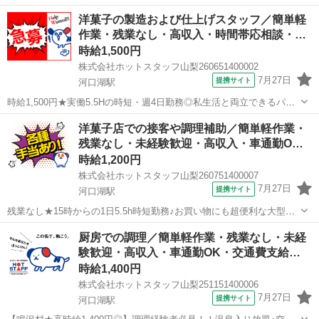
完備◎きれいな職場で快適◎残業なし◎厨房での調理スタッフ募集！
山梨
南都留郡
河口湖駅
飲食
洋菓子の製造および仕上げスタッフ／簡単軽
《 厨房での調理業務全般 》 厨房での調理業務全般をお願いしま
作業・残業なし・高収入・時間帯応相談・…
す！ レシピがあるので...
時給1,500円
株式会社ホットスタッフ山梨260651400002
7月27日
提携サイト
河口湖駅
時給1,500円★実働5.5Hの時短・週4日勤務◎私生活と両立できるパテ
ィシエワーク♪シフト相談も柔軟で安心 《 実務経験を活かす専門パ
山梨
南都留郡
河口湖駅
飲食
洋菓子店での接客や調理補助／簡単軽作業・
ティシエ 》 河口湖で愛される 人気スイーツショップの厨房にて、
残業なし・未経験歓迎・高収入・車通勤O…
ケーキや焼き...
時給1,200円
株式会社ホットスタッフ山梨260751400007
7月27日
提携サイト
河口湖駅
残業なし★15時からの1日5.5h時短勤務♪お買い物にも超便利な大型モ
ール内の可愛い洋菓子店スタッフ 《 接客やかんたんな調理補助 》
山梨
南都留郡
河口湖駅
飲食
厨房での調理／簡単軽作業・残業なし・未経
＼1日5.5hの時短勤務×残業なし！／ 未経験から高時給1,200円の好待
験歓迎・高収入・車通勤OK・交通費支給…
遇...
時給1,400円
株式会社ホットスタッフ山梨251151400006
7月27日
提携サイト
河口湖駅