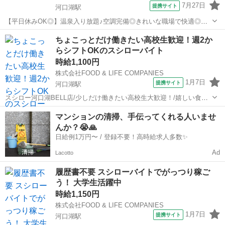
7月27日
提携サイト
河口湖駅
【平日休みOK◎】温泉入り放題♪空調完備◎きれいな職場で快適◎時
給1,200円◎サービススタッフ募集！ 《 サービススタッフ 》 レス
山梨
南都留郡
河口湖駅
飲食
ちょこっとだけ働きたい高校生歓迎！週2か
トラン内でのお客様へのサービスや バックヤードでのサポート業務を
らシフトOKのスシローバイト
お願いします ...
時給1,100円
株式会社FOOD & LIFE COMPANIES
1月7日
提携サイト
河口湖駅
スシロー河口湖BELL店/少しだけ働きたい高校生大歓迎！/嬉しい食事
補助（30％OFF）/給与前払い制度あり 1日3時間からOK！ ※高校生は
山梨
南都留郡
河口湖駅
レストラン
マンションの清掃、手伝ってくれる人いませ
法律に則って夜9時59分までです。 ●仕事内容がシンプル♪ →調理業務
んか？😭🙏
は、しゃり...
日給例1万円〜 / 登録不要！高時給求人多数✨
Ad
Lacotto
履歴書不要 スシローバイトでがっつり稼ご
う！ 大学生活躍中
時給1,150円
株式会社FOOD & LIFE COMPANIES
1月7日
提携サイト
河口湖駅