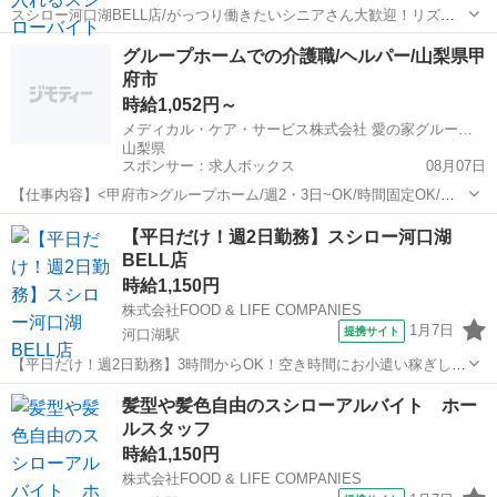
スシロー河口湖BELL店/がっつり働きたいシニアさん大歓迎！リズム
ある働き方でメリハリのある生活を送りませんか？/給与前払い制度あ
山梨
南都留郡
河口湖駅
レストラン
グループホームでの介護職/ヘルパー/山梨県甲
り 1日3時間からOK！ ご自身の生活スタイルに合わせた働き方が可能
府市
です！ 沢山笑って、沢山稼...
時給1,052円～
メディカル・ケア・サービス株式会社 愛の家グループホーム 甲府後屋
山梨県
スポンサー：求人ボックス
08月07日
【仕事内容】<甲府市>グループホーム/週2・3日~OK/時間固定OK/資
格・経験不問/資格取得支援あり 仕事内容 グループホームの介護職の
アルバイト・パート
【平日だけ！週2日勤務】スシロー河口湖
お仕事です! (1ユニット:9名) <業務内容> ・食事、入浴、排泄等の介助
BELL店
・レクリエーシ...
時給1,150円
株式会社FOOD & LIFE COMPANIES
1月7日
提携サイト
河口湖駅
【平日だけ！週2日勤務】3時間からOK！空き時間にお小遣い稼ぎしま
せんか？/スシロー河口湖BELL店/給与前払い制度あり 【平日の空き時
山梨
南都留郡
河口湖駅
レストラン
髪型や髪色自由のスシローアルバイト ホー
間を有効活用しませんか？】 「火曜と木曜の昼間は空いている」 「月
ルスタッフ
曜と水曜の夕方以降は暇...
時給1,150円
株式会社FOOD & LIFE COMPANIES