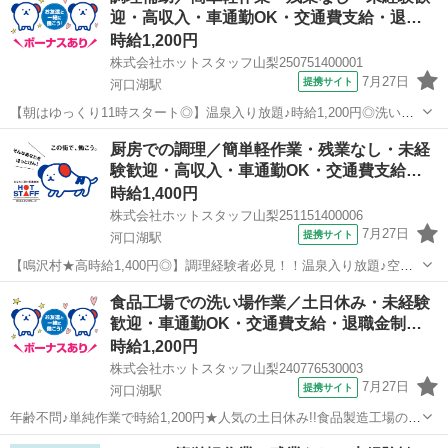
迎・高収入・車通勤OK・交通費支給・退…
す！ レシピがあるので...
時給1,200円
株式会社ホットスタッフ山梨250751400001
7月27日
提携サイト
河口湖駅
【朝はゆっくり11時スタート◎】温泉入り放題♪時給1,200円◎洗い
場・調理補助スタッフ募集！ 《 洗い場及び調理補助スタッフ 》 厨
山梨
南都留郡
河口湖駅
飲食
厨房での調理／簡単軽作業・残業なし・未経
房内での洗い物と 簡単な調理補助をお願いします！ ●洗い場業務 サ
験歓迎・高収入・車通勤OK・交通費支給…
ービス...
時給1,400円
株式会社ホットスタッフ山梨251151400006
7月27日
提携サイト
河口湖駅
【鳴沢村★高時給1,400円◎】調理経験者必見！！温泉入り放題♪空調
完備◎きれいな職場で快適◎残業なし◎厨房での調理スタッフ募集！
山梨
南都留郡
河口湖駅
飲食
食品工場での洗い場作業／土日休み・未経験
《 厨房での調理業務全般 》 厨房での調理業務全般をお願いしま
歓迎・車通勤OK・交通費支給・退職金制…
す！ レシピがあるので...
時給1,200円
株式会社ホットスタッフ山梨240776530003
7月27日
提携サイト
河口湖駅
年齢不問♪単純作業で時給1,200円★人気の土日休み!!食品製造工場の洗
い場のお仕事♪(*^^)v 事業用食品工場の洗い場のお仕事☆ ホテルの料理
山梨
南都留郡
河口湖駅
飲食