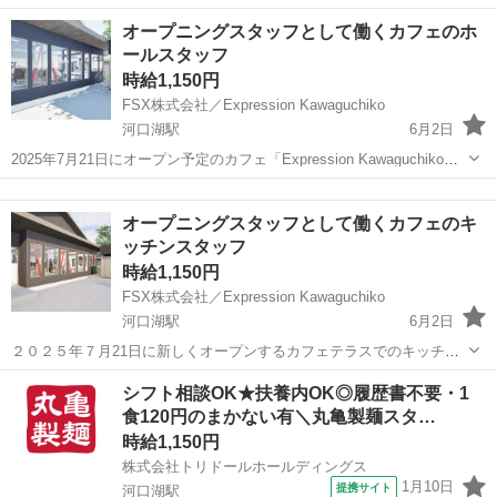
ール内の可愛い洋菓子店スタッフ 《 接客やかんたんな調理補助 》
山梨
南都留郡
河口湖駅
飲食
オープニングスタッフとして働くカフェのホ
＼1日5.5hの時短勤務×残業なし！／ 未経験から高時給1,200円の好待
ールスタッフ
遇...
時給1,150円
FSX株式会社／Expression Kawaguchiko
河口湖駅
6月2日
2025年7月21日にオープン予定のカフェ「Expression Kawaguchiko」
でオープニングスタッフを募集。ホールをお任せします。 お客様の来
山梨
南都留郡
河口湖駅
カフェ
スタッフ
店から退店までの一連の業務をお任せします。 ★7月1日から就業開
オープニングスタッフとして働くカフェのキ
始...
ッチンスタッフ
時給1,150円
FSX株式会社／Expression Kawaguchiko
河口湖駅
6月2日
２０２５年７月21日に新しくオープンするカフェテラスでのキッチン
補助業務をお願いします。 ★7月1日から就業可能★ ■食材の仕込み ■
山梨
南都留郡
河口湖駅
カフェ
スタッフ
シフト相談OK★扶養内OK◎履歴書不要・1
パンの成型・焼成・簡単な調理・盛り付け ■食器洗い・清掃 など ※
食120円のまかない有＼丸亀製麺スタ…
パンは生地...
時給1,150円
株式会社トリドールホールディングス
1月10日
提携サイト
河口湖駅