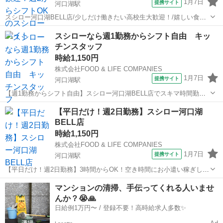
1月7日
提携サイト
河口湖駅
スシロー河口湖BELL店/少しだけ働きたい高校生大歓迎！/嬉しい食事
補助（30％OFF）/給与前払い制度あり 1日3時間からOK！ ※高校生は
山梨
南都留郡
河口湖駅
キッチン
スシローなら週1勤務からシフト自由 キッ
法律に則って夜9時59分までです。 ●仕事内容がシンプル♪ →調理業務
チンスタッフ
は、しゃり...
時給1,150円
株式会社FOOD & LIFE COMPANIES
1月7日
提携サイト
河口湖駅
【週1勤務からシフト自由】スシロー河口湖BELL店でスキマ時間勤務
しませんか？/キッチンスタッフ/給与前払い制度あり 【働くのは空い
山梨
南都留郡
河口湖駅
キッチン
【平日だけ！週2日勤務】スシロー河口湖
ている日だけでOK】 ■週1日からOK ■3時間以上の短時間勤務OK ■週
BELL店
1シフト提出 ■応...
時給1,150円
株式会社FOOD & LIFE COMPANIES
1月7日
提携サイト
河口湖駅
【平日だけ！週2日勤務】3時間からOK！空き時間にお小遣い稼ぎしま
せんか？/スシロー河口湖BELL店/給与前払い制度あり 【平日の空き時
山梨
南都留郡
河口湖駅
キッチン
マンションの清掃、手伝ってくれる人いませ
間を有効活用しませんか？】 「火曜と木曜の昼間は空いている」 「月
んか？😭🙏
曜と水曜の夕方以降は暇...
日給例1万円〜 / 登録不要！高時給求人多数✨