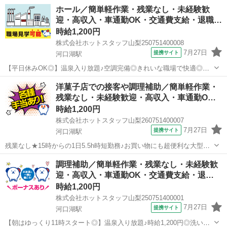
ール内の可愛い洋菓子店スタッフ 《 接客やかんたんな調理補助 》
山梨
南都留郡
河口湖駅
飲食
ホール／簡単軽作業・残業なし・未経験歓
＼1日5.5hの時短勤務×残業なし！／ 未経験から高時給1,200円の好待
迎・高収入・車通勤OK・交通費支給・退職…
遇...
時給1,200円
株式会社ホットスタッフ山梨250751400008
7月27日
提携サイト
河口湖駅
【平日休みOK◎】温泉入り放題♪空調完備◎きれいな職場で快適◎時
給1,200円◎サービススタッフ募集！ 《 サービススタッフ 》 レス
山梨
南都留郡
河口湖駅
飲食
洋菓子店での接客や調理補助／簡単軽作業・
トラン内でのお客様へのサービスや バックヤードでのサポート業務を
残業なし・未経験歓迎・高収入・車通勤O…
お願いします ...
時給1,200円
株式会社ホットスタッフ山梨260751400007
7月27日
提携サイト
河口湖駅
残業なし★15時からの1日5.5h時短勤務♪お買い物にも超便利な大型モ
ール内の可愛い洋菓子店スタッフ 《 接客やかんたんな調理補助 》
山梨
南都留郡
河口湖駅
飲食
調理補助／簡単軽作業・残業なし・未経験歓
＼1日5.5hの時短勤務×残業なし！／ 未経験から高時給1,200円の好待
迎・高収入・車通勤OK・交通費支給・退…
遇...
時給1,200円
株式会社ホットスタッフ山梨250751400001
7月27日
提携サイト
河口湖駅
【朝はゆっくり11時スタート◎】温泉入り放題♪時給1,200円◎洗い