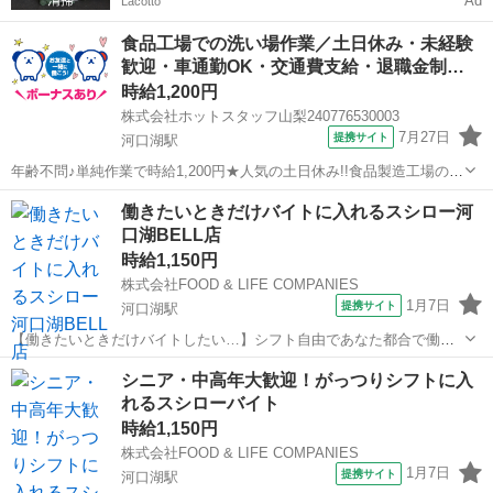
Ad
Lacotto
食品工場での洗い場作業／土日休み・未経験
歓迎・車通勤OK・交通費支給・退職金制…
時給1,200円
株式会社ホットスタッフ山梨240776530003
7月27日
提携サイト
河口湖駅
年齢不問♪単純作業で時給1,200円★人気の土日休み!!食品製造工場の洗
い場のお仕事♪(*^^)v 事業用食品工場の洗い場のお仕事☆ ホテルの料理
山梨
南都留郡
河口湖駅
飲食
働きたいときだけバイトに入れるスシロー河
や飛行機の機内食の 製造をする際に出る器具の洗浄をお願いします！
口湖BELL店
...
時給1,150円
株式会社FOOD & LIFE COMPANIES
1月7日
提携サイト
河口湖駅
【働きたいときだけバイトしたい…】シフト自由であなた都合で働け
る/スシロー河口湖BELL店/給与前払い制度あり 【もっと自由に働ける
山梨
南都留郡
河口湖駅
キッチン
シニア・中高年大歓迎！がっつりシフトに入
バイト探してません？】 スタッフからこんな要望をよく聞きます 「テ
れるスシローバイト
スト前なのでシフト減らした...
時給1,150円
株式会社FOOD & LIFE COMPANIES
1月7日
提携サイト
河口湖駅