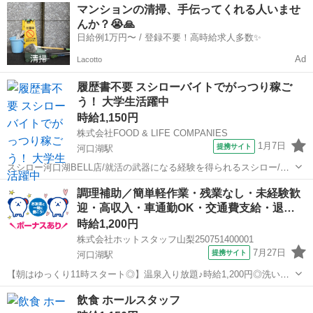
山梨
南都留郡
河口湖駅
キッチン
マンションの清掃、手伝ってくれる人いませ
ンキングでも2位と絶大な人気を誇る定番メニュー「はまち」！実は出
んか？😭🙏
生魚代表のブリの別名なんです...
日給例1万円〜 / 登録不要！高時給求人多数✨
Ad
Lacotto
履歴書不要 スシローバイトでがっつり稼ご
う！ 大学生活躍中
時給1,150円
株式会社FOOD & LIFE COMPANIES
1月7日
提携サイト
河口湖駅
スシロー河口湖BELL店/就活の武器になる経験を得られるスシロー/サ
ークル、授業と両立応援！/ホールスタッフ/給与前払い制度あり ●仕事
山梨
南都留郡
河口湖駅
レストラン
調理補助／簡単軽作業・残業なし・未経験歓
内容がシンプル♪ →調理業務は、しゃりにネタを乗せるだけ。 接客業
迎・高収入・車通勤OK・交通費支給・退…
務は、基本的にお客さま...
時給1,200円
株式会社ホットスタッフ山梨250751400001
7月27日
提携サイト
河口湖駅
【朝はゆっくり11時スタート◎】温泉入り放題♪時給1,200円◎洗い
場・調理補助スタッフ募集！ 《 洗い場及び調理補助スタッフ 》 厨
山梨
南都留郡
河口湖駅
飲食
飲食 ホールスタッフ
房内での洗い物と 簡単な調理補助をお願いします！ ●洗い場業務 サ