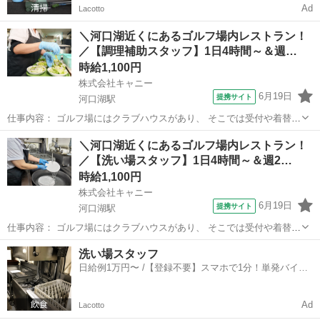
Ad
Lacotto
＼河口湖近くにあるゴルフ場内レストラン！
／【調理補助スタッフ】1日4時間～＆週…
時給1,100円
株式会社キャニー
6月19日
提携サイト
河口湖駅
仕事内容： ゴルフ場にはクラブハウスがあり、 そこでは受付や着替え
をする場所、 そして食事をするレストランがあります。 今回はそのレ
山梨
河口湖駅
レストラン
＼河口湖近くにあるゴルフ場内レストラン！
ストランにて 調理補助/キッチン業務を していただく方を募集しま
／【洗い場スタッフ】1日4時間～＆週2…
す。 【具体的には...】...
時給1,100円
株式会社キャニー
6月19日
提携サイト
河口湖駅
仕事内容： ゴルフ場にはクラブハウスがあり、 そこでは受付や着替え
をする場所、 そして食事をするレストランがあります。 今回はそのレ
山梨
河口湖駅
レストラン
洗い場スタッフ
ストランにて 洗い場/キッチン業務をしていただく方を募集します。
日給例1万円〜 /【登録不要】スマホで1分！単発バイト
【具体的には...】 ・...
一括検索✨
Ad
Lacotto