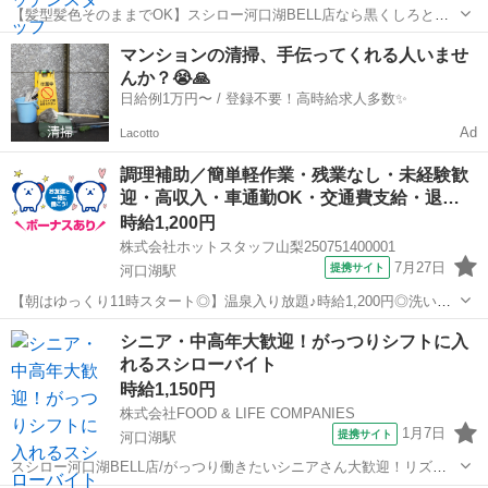
【髪型髪色そのままでOK】スシロー河口湖BELL店なら黒くしろとか
言いません！/キッチンスタッフ/給与前払い制度あり 【バイトの為の
山梨
南都留郡
河口湖駅
キッチン
マンションの清掃、手伝ってくれる人いませ
黒染めは不要】 せっかく気に入っている髪型に せっかくキレイな髪色
んか？😭🙏
にしたのなら そのままアル...
日給例1万円〜 / 登録不要！高時給求人多数✨
Ad
Lacotto
調理補助／簡単軽作業・残業なし・未経験歓
迎・高収入・車通勤OK・交通費支給・退…
時給1,200円
株式会社ホットスタッフ山梨250751400001
7月27日
提携サイト
河口湖駅
【朝はゆっくり11時スタート◎】温泉入り放題♪時給1,200円◎洗い
場・調理補助スタッフ募集！ 《 洗い場及び調理補助スタッフ 》 厨
山梨
南都留郡
河口湖駅
飲食
シニア・中高年大歓迎！がっつりシフトに入
房内での洗い物と 簡単な調理補助をお願いします！ ●洗い場業務 サ
れるスシローバイト
ービス...
時給1,150円
株式会社FOOD & LIFE COMPANIES
1月7日
提携サイト
河口湖駅
スシロー河口湖BELL店/がっつり働きたいシニアさん大歓迎！リズム