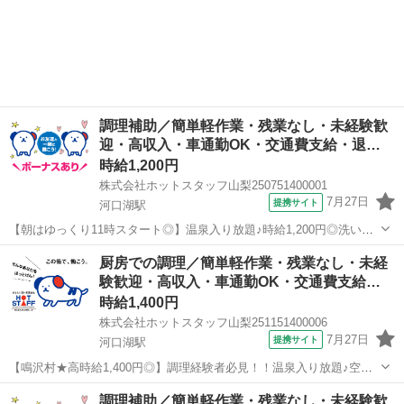
場・調理補助スタッフ募集！ 《 洗い場及び調理補助スタッフ 》 厨
山梨
南都留郡
河口湖駅
飲食
房内での洗い物と 簡単な調理補助をお願いします！ ●洗い場業務 サ
ービス...
調理補助／簡単軽作業・残業なし・未経験歓
迎・高収入・車通勤OK・交通費支給・退…
時給1,200円
株式会社ホットスタッフ山梨250751400001
7月27日
提携サイト
河口湖駅
【朝はゆっくり11時スタート◎】温泉入り放題♪時給1,200円◎洗い
場・調理補助スタッフ募集！ 《 洗い場及び調理補助スタッフ 》 厨
山梨
南都留郡
河口湖駅
飲食
厨房での調理／簡単軽作業・残業なし・未経
房内での洗い物と 簡単な調理補助をお願いします！ ●洗い場業務 サ
験歓迎・高収入・車通勤OK・交通費支給…
ービス...
時給1,400円
株式会社ホットスタッフ山梨251151400006
7月27日
提携サイト
河口湖駅
【鳴沢村★高時給1,400円◎】調理経験者必見！！温泉入り放題♪空調
完備◎きれいな職場で快適◎残業なし◎厨房での調理スタッフ募集！
山梨
南都留郡
河口湖駅
飲食
調理補助／簡単軽作業・残業なし・未経験歓
《 厨房での調理業務全般 》 厨房での調理業務全般をお願いしま