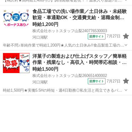
【鳴沢村★高時給1,400円◎】調理経験者必見！！温泉入り放題♪空調
完備◎きれいな職場で快適◎残業なし◎厨房での調理スタッフ募集！
山梨
南都留郡
河口湖駅
飲食
食品工場での洗い場作業／土日休み・未経験
《 厨房での調理業務全般 》 厨房での調理業務全般をお願いしま
歓迎・車通勤OK・交通費支給・退職金制…
す！ レシピがあるので...
時給1,200円
株式会社ホットスタッフ山梨240776530003
7月27日
提携サイト
河口湖駅
年齢不問♪単純作業で時給1,200円★人気の土日休み!!食品製造工場の洗
い場のお仕事♪(*^^)v 事業用食品工場の洗い場のお仕事☆ ホテルの料理
山梨
南都留郡
河口湖駅
飲食
洋菓子の製造および仕上げスタッフ／簡単軽
や飛行機の機内食の 製造をする際に出る器具の洗浄をお願いします！
作業・残業なし・高収入・時間帯応相談・…
...
時給1,500円
株式会社ホットスタッフ山梨260651400002
7月27日
提携サイト
河口湖駅
時給1,500円★実働5.5Hの時短・週4日勤務◎私生活と両立できるパテ
ィシエワーク♪シフト相談も柔軟で安心 《 実務経験を活かす専門パ
山梨
南都留郡
河口湖駅
飲食
ティシエ 》 河口湖で愛される 人気スイーツショップの厨房にて、
ケーキや焼き...