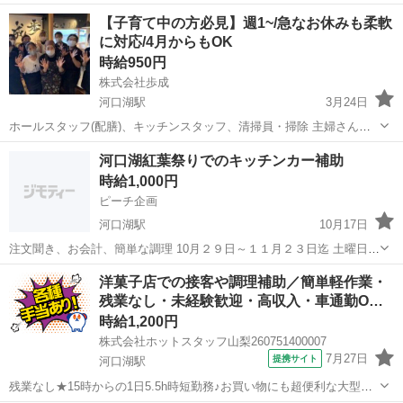
【子育て中の方必見】週1~/急なお休みも柔軟
に対応/4月からもOK
時給950円
株式会社歩成
河口湖駅
3月24日
ホールスタッフ(配膳)、キッチンスタッフ、清掃員・掃除 主婦さん、
フリーターさん、学生さんなど 年齢や性別にかかわらず非常に団結力
山梨
南都留郡
河口湖駅
キッチン
スタッフ
河口湖紅葉祭りでのキッチンカー補助
のあるお店です！ 非常に仲が良い部分は写真等を見ていただければ お
時給1,000円
分かりいただ...
ピーチ企画
河口湖駅
10月17日
注文聞き、お会計、簡単な調理 10月２９日～１１月２３日迄 土曜日、
日曜日、祭日だけもOK
山梨
南都留郡
河口湖駅
キッチン
キッチンカー
洋菓子店での接客や調理補助／簡単軽作業・
残業なし・未経験歓迎・高収入・車通勤O…
時給1,200円
株式会社ホットスタッフ山梨260751400007
7月27日
提携サイト
河口湖駅
残業なし★15時からの1日5.5h時短勤務♪お買い物にも超便利な大型モ