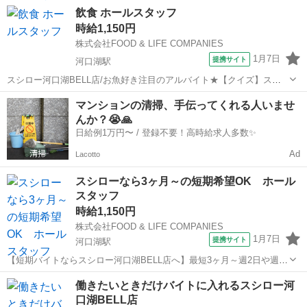
ある働き方でメリハリのある生活を送りませんか？/給与前払い制度あ
山梨
南都留郡
河口湖駅
キッチン
飲食 ホールスタッフ
り 1日3時間からOK！ ご自身の生活スタイルに合わせた働き方が可能
時給1,150円
です！ 沢山笑って、沢山稼...
株式会社FOOD & LIFE COMPANIES
1月7日
提携サイト
河口湖駅
スシロー河口湖BELL店/お魚好き注目のアルバイト★【クイズ】スシ
ロー人気上位のはまちってどんな魚？/給与前払い制度あり 人気ネタラ
山梨
南都留郡
河口湖駅
レストラン
マンションの清掃、手伝ってくれる人いませ
ンキングでも2位と絶大な人気を誇る定番メニュー「はまち」！実は出
んか？😭🙏
生魚代表のブリの別名なんです...
日給例1万円〜 / 登録不要！高時給求人多数✨
Ad
Lacotto
スシローなら3ヶ月～の短期希望OK ホール
スタッフ
時給1,150円
株式会社FOOD & LIFE COMPANIES
1月7日
提携サイト
河口湖駅
【短期バイトならスシロー河口湖BELL店へ】最短3ヶ月～週2日や週3
日勤務OK/ホールスタッフ/給与前払い制度あり 【短期のアルバイト探
山梨
南都留郡
河口湖駅
レストラン
働きたいときだけバイトに入れるスシロー河
してませんか？】 「夏までなど一定期間で」 「内定先で働き始めるま
口湖BELL店
で」 「目標金額が貯ま...