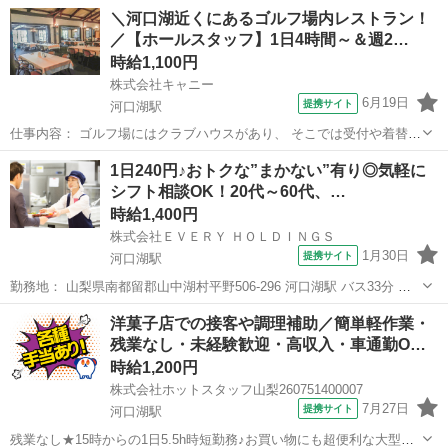
＼河口湖近くにあるゴルフ場内レストラン！
／【ホールスタッフ】1日4時間～＆週2…
時給1,100円
株式会社キャニー
6月19日
提携サイト
河口湖駅
仕事内容： ゴルフ場にはクラブハウスがあり、 そこでは受付や着替え
をする場所、 そして食事をするレストランがあります。 今回はそのレ
山梨
河口湖駅
レストラン
1日240円♪おトクな”まかない”有り◎気軽に
ストランにて ホール・接客業務をしていただく方を募集します。 【具
シフト相談OK！20代～60代、…
体的には...】 ・客席...
時給1,400円
株式会社ＥＶＥＲＹ ＨＯＬＤＩＮＧＳ
1月30日
提携サイト
河口湖駅
勤務地： 山梨県南都留郡山中湖村平野506-296 河口湖駅 バス33分 週
勤務日時： 週5日 06:00〜15:00／07:00〜16:00／08:00〜17:00／
山梨
河口湖駅
キッチン
洋菓子店での接客や調理補助／簡単軽作業・
09:00〜18:00／10:00〜19:00 雇...
残業なし・未経験歓迎・高収入・車通勤O…
時給1,200円
株式会社ホットスタッフ山梨260751400007
7月27日
提携サイト
河口湖駅
残業なし★15時からの1日5.5h時短勤務♪お買い物にも超便利な大型モ