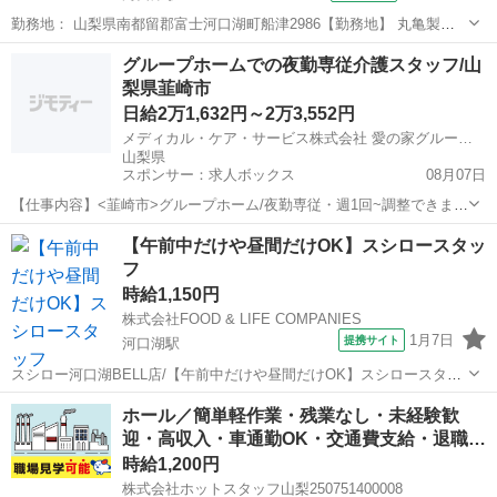
勤務地： 山梨県南都留郡富士河口湖町船津2986【勤務地】 丸亀製麺
河口湖ベル店 山梨県南都留郡富士河口湖町船津2986 【交通】 「河口
山梨
河口湖駅
レストラン
グループホームでの夜勤専従介護スタッフ/山
湖」駅徒歩20分 Ｒ139沿い 河口湖駅 徒歩20分 週勤務日時： 週1日~
梨県韮崎市
週5日...
日給2万1,632円～2万3,552円
メディカル・ケア・サービス株式会社 愛の家グループホームにらさき
山梨県
スポンサー：求人ボックス
08月07日
【仕事内容】<韮崎市>グループホーム/夜勤専従・週1回~調整できま
す/経験不問/福利厚生も充実! 仕事内容 グループホームの夜勤専従・介
アルバイト・パート
【午前中だけや昼間だけOK】スシロースタッ
護職のお仕事です! (1ユニット:9名) <業務内容> ・夜間の見守り ・食
フ
事、排泄等の介助...
時給1,150円
株式会社FOOD & LIFE COMPANIES
1月7日
提携サイト
河口湖駅
スシロー河口湖BELL店/【午前中だけや昼間だけOK】スシロースタッ
フ/週2日3時間～OK/給与前払い制度あり 【朝から昼までや昼間だけな
山梨
南都留郡
河口湖駅
キッチン
ホール／簡単軽作業・残業なし・未経験歓
ど働きたい時間だけでOK】 あなたも1度は食べたことがある回転すし
迎・高収入・車通勤OK・交通費支給・退職…
のスシロー 週2日3...
時給1,200円
株式会社ホットスタッフ山梨250751400008