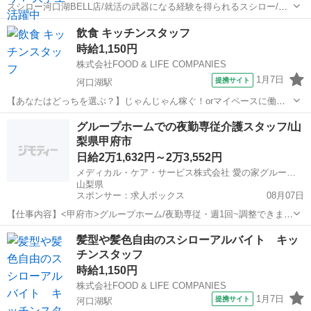
スシロー河口湖BELL店/就活の武器になる経験を得られるスシロー/サ
ークル、授業と両立応援！/キッチンスタッフ/給与前払い制度あり ●仕
山梨
南都留郡
河口湖駅
キッチン
飲食 キッチンスタッフ
事内容がシンプル♪ →調理業務は、しゃりにネタを乗せるだけ。 接客
時給1,150円
業務は、基本的にお客さ...
株式会社FOOD & LIFE COMPANIES
1月7日
提携サイト
河口湖駅
【あなたはどっちを選ぶ？】じゃんじゃん稼ぐ！orマイペースに働く/
スシロー河口湖BELL店/給与前払い制度あり 【週2日勤務から週5日勤
山梨
南都留郡
河口湖駅
キッチン
グループホームでの夜勤専従介護スタッフ/山
務まで選べるシフト】 稼ぎたい方は月収15万以上や20万円以上が可
梨県甲府市
能！※店舗により異なり...
日給2万1,632円～2万3,552円
メディカル・ケア・サービス株式会社 愛の家グループホーム 甲府後屋
山梨県
スポンサー：求人ボックス
08月07日
【仕事内容】<甲府市>グループホーム/夜勤専従・週1回~調整できま
す/経験不問/福利厚生も充実! 仕事内容 グループホームの夜勤専従・介
アルバイト・パート
髪型や髪色自由のスシローアルバイト キッ
護職のお仕事です! (1ユニット:9名) <業務内容> ・夜間の見守り ・食
チンスタッフ
事、排泄等の介助...
時給1,150円
株式会社FOOD & LIFE COMPANIES
1月7日
提携サイト
河口湖駅