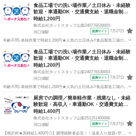
完備◎きれいな職場で快適◎残業なし◎厨房での調理スタッフ募集！
山梨
南都留郡
河口湖駅
飲食
食品工場での洗い場作業／土日休み・未経験
《 厨房での調理業務全般 》 厨房での調理業務全般をお願いしま
歓迎・車通勤OK・交通費支給・退職金制…
す！ レシピがあるので...
時給1,200円
株式会社ホットスタッフ山梨240776530003
7月27日
提携サイト
河口湖駅
年齢不問♪単純作業で時給1,200円★人気の土日休み!!食品製造工場の洗
い場のお仕事♪(*^^)v 事業用食品工場の洗い場のお仕事☆ ホテルの料理
山梨
南都留郡
河口湖駅
飲食
食品工場での洗い場作業／土日休み・未経験
や飛行機の機内食の 製造をする際に出る器具の洗浄をお願いします！
歓迎・車通勤OK・交通費支給・退職金制…
...
時給1,200円
株式会社ホットスタッフ山梨240776530003
7月27日
提携サイト
河口湖駅
年齢不問♪単純作業で時給1,200円★人気の土日休み!!食品製造工場の洗
い場のお仕事♪(*^^)v 事業用食品工場の洗い場のお仕事☆ ホテルの料理
山梨
南都留郡
河口湖駅
飲食
厨房での調理／簡単軽作業・残業なし・未経
や飛行機の機内食の 製造をする際に出る器具の洗浄をお願いします！
験歓迎・高収入・車通勤OK・交通費支給…
...
時給1,400円
株式会社ホットスタッフ山梨251151400006
7月27日
提携サイト
河口湖駅
【鳴沢村★高時給1,400円◎】調理経験者必見！！温泉入り放題♪空調