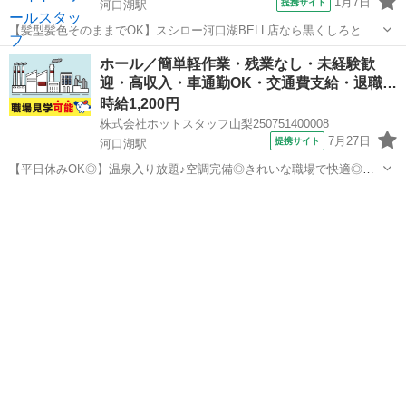
1月7日
提携サイト
河口湖駅
【髪型髪色そのままでOK】スシロー河口湖BELL店なら黒くしろとか
言いません！/ホールスタッフ/給与前払い制度あり 【バイトの為の黒
山梨
南都留郡
河口湖駅
レストラン
ホール／簡単軽作業・残業なし・未経験歓
染めは不要】 せっかく気に入っている髪型に せっかくキレイな髪色に
迎・高収入・車通勤OK・交通費支給・退職…
したのなら そのままアルバ...
時給1,200円
株式会社ホットスタッフ山梨250751400008
7月27日
提携サイト
河口湖駅
【平日休みOK◎】温泉入り放題♪空調完備◎きれいな職場で快適◎時
給1,200円◎サービススタッフ募集！ 《 サービススタッフ 》 レス
山梨
南都留郡
河口湖駅
飲食
トラン内でのお客様へのサービスや バックヤードでのサポート業務を
お願いします ...