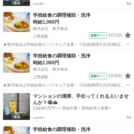
Ad
Lacotto
学校給食の調理補助・洗浄
時給1,060円
株式会社 東洋食品
6月13日
提携サイト
上野原駅
★東洋食品は学校給食の パイオニア企業！ ◎自校調理方式243校以上/
◎センター方式321箇所以上 ★当社は北海道から九州まで 全国の子ど
山梨
上野原市
上野原駅
その他
学校給食の調理補助・洗浄
もたちの6人に1人、 1日あたり「150万食以上」 の学校給食を提供し
時給1,060円
ている 会...
株式会社 東洋食品
5月30日
提携サイト
上野原駅
★東洋食品は学校給食の パイオニア企業！ ◎自校調理方式243校以上/
◎センター方式321箇所以上 ★当社は北海道から九州まで 全国の子ど
山梨
上野原市
上野原駅
その他
マンションの清掃、手伝ってくれる人いませ
もたちの6人に1人、 1日あたり「150万食以上」 の学校給食を提供し
んか？😭🙏
ている 会...
日給例1万円〜 / 登録不要！高時給求人多数✨
Ad
Lacotto
学校給食の調理補助・洗浄