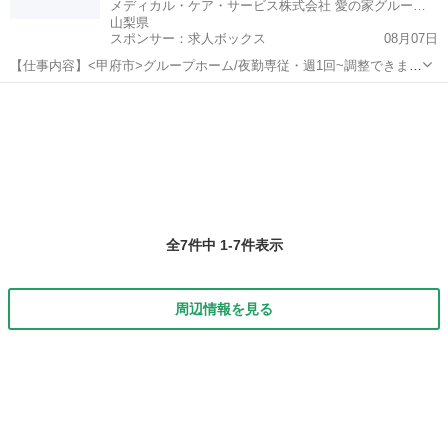
メディカル・ケア・サービス株式会社 愛の家グループホーム 甲府住吉
山梨県
スポンサー：求人ボックス
08月07日
【仕事内容】<甲府市>グループホーム/夜勤専従・週1回~調整できま
す/経験不問/福利厚生も充実! 仕事内容 グループホームの夜勤専従・介
アルバイト・パート
護職のお仕事です! (1ユニット:9名) <業務内容> ・夜間の見守り ・食
事、排泄等の介助...
全7件中 1-7件表示
周辺情報を見る