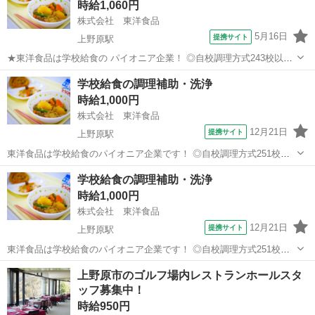
時給1,060円
株式会社 東洋食品
5月16日
提携サイト
上野原駅
★東洋食品は学校給食の パイオニア企業！ ◎自校調理方式243校以上/
◎センター方式321箇所以上 ★当社は北海道から九州まで 全国の子ど
山梨
上野原市
上野原駅
その他
学校給食の調理補助・洗浄
もたちの6人に1人、 1日あたり「150万食以上」 の学校給食を提供し
時給1,000円
ている 会...
株式会社 東洋食品
12月21日
提携サイト
上野原駅
東洋食品は学校給食のパイオニア企業です！ ◎自校調理方式251校以
上/ ◎センター方式278箇所以上 ★北海道から九州まで全国の子どもた
山梨
上野原市
上野原駅
その他
学校給食の調理補助・洗浄
ちに 1日あたり139万食以上の学校給食を 毎日提供し続けています。
時給1,000円
新卒・中途・若...
株式会社 東洋食品
12月21日
提携サイト
上野原駅
東洋食品は学校給食のパイオニア企業です！ ◎自校調理方式251校以
上/ ◎センター方式278箇所以上 ★北海道から九州まで全国の子どもた
山梨
上野原市
上野原駅
その他
上野原市のゴルフ場内レストランホールスタ
ちに 1日あたり139万食以上の学校給食を 毎日提供し続けています。
ッフ募集中！
新卒・中途・若...
時給950円