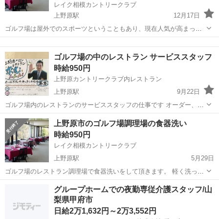
レイク相模カントリークラブ
上野原駅
12月17日
ゴルフ場は屋外でのスポーツということもあり、現在人気が高まって
います。 感染症対策もしっかり行っていますので、この機会にゴルフ
山梨
上野原市
上野原駅
飲食
コンペ
場で働いてみませんか!? ★お子様がいる方も活躍中 ○レイク相模カン
ゴルフ場の中のレストラン サービススタッフ
トリークラブ内の...
時給950円
上野原カントリークラブ内レストラン
上野原駅
9月22日
ゴルフ場内のレストランのサービススタッフの仕事です オーダー、配
膳、ドリンク提供、接客等サービス業務です マニュアルがあります
山梨
上野原市
上野原駅
レストラン
土日
上野原市のゴルフ場調理場の食器洗い
し、研修期間を設けていますので、安心です 笑顔がすてきなあなた 接
時給950円
客上手なあな...
レイク相模カントリークラブ
上野原駅
5月29日
ゴルフ場のレストラン調理場で食器洗いをして頂きます。 軽く洗って
食洗器へセットしてください。
山梨
上野原市
上野原駅
飲食
グループホームでの夜勤専従介護スタッフ/山
梨県甲府市
日給2万1,632円～2万3,552円