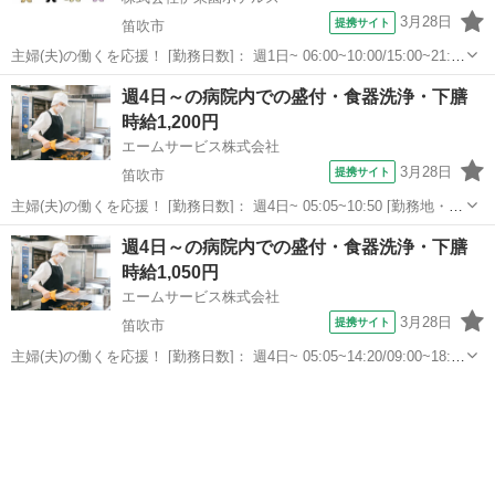
3月28日
提携サイト
笛吹市
主婦(夫)の働くを応援！ [勤務日数]： 週1日~ 06:00~10:00/15:00~21:00
月/火/水/木/金/土/日 などから選べます [勤務地・最寄駅]： 山梨県笛吹
山梨
笛吹市
キッチン
週4日～の病院内での盛付・食器洗浄・下膳
市石和町川中島1607-28 ホテル君佳 ...
時給1,200円
エームサービス株式会社
3月28日
提携サイト
笛吹市
主婦(夫)の働くを応援！ [勤務日数]： 週4日~ 05:05~10:50 [勤務地・最
寄駅]： 山梨県笛吹市春日居町小松855 山梨リハビリテーション病
山梨
笛吹市
その他
週4日～の病院内での盛付・食器洗浄・下膳
院-4180 ＜エームサービス株式会社＞ 春日居町駅徒歩19分 ...
時給1,050円
エームサービス株式会社
3月28日
提携サイト
笛吹市
主婦(夫)の働くを応援！ [勤務日数]： 週4日~ 05:05~14:20/09:00~18:00
[勤務地・最寄駅]： 山梨県笛吹市春日居町小松855 山梨リハビリテー
山梨
笛吹市
その他
ション病院-4180 ＜エームサービス株式会社＞...