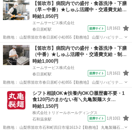
山梨
笛吹市
その他
【笛吹市】病院内での盛付・食器洗浄・下膳
院-4180 ＜エームサービス株式会社＞ 春日居町駅徒歩19分 ...
（早～中番）★しゅふ活躍中・交通費支給…
時給1,050円
エームサービス株式会社
1月16日
提携サイト
春日居町駅
勤務地： 山梨県笛吹市春日居町小松855【勤務地】 山梨リハビリテー
ション病院-4180 山梨県笛吹市春日居町小松855 【アクセス】 春日
山梨
笛吹市
春日居町駅
キッチン
【笛吹市】病院内での盛付・食器洗浄・下膳
居町駅 徒歩19分 週勤務日時： 週4日~ 05:05〜14:20／09:...
（中番）★しゅふ活躍中・交通費支給・制…
時給1,000円
エームサービス株式会社
1月16日
提携サイト
春日居町駅
勤務地： 山梨県笛吹市春日居町小松855【勤務地】 山梨リハビリテー
ション病院-4180 山梨県笛吹市春日居町小松855 【アクセス】 春日
山梨
笛吹市
春日居町駅
キッチン
シフト相談OK★扶養内OK◎履歴書不要・1
居町駅 徒歩19分 週勤務日時： 週3日~ 08:50〜14:20／17:...
食120円のまかない有＼丸亀製麺スタ…
時給1,150円
株式会社トリドールホールディングス
1月10日
提携サイト
石和温泉駅
勤務地： 山梨県笛吹市石和町四日市場1613-2【勤務地】 丸亀製麺石和