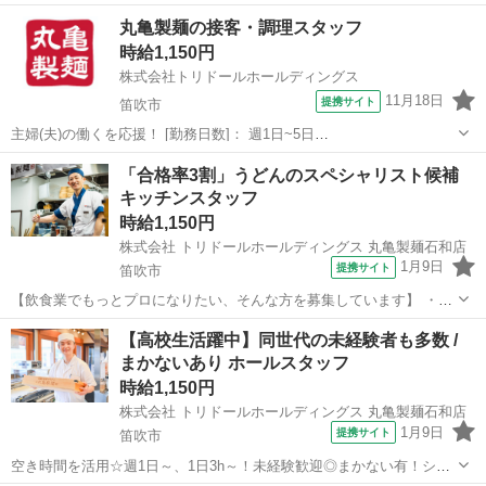
トは1週間毎♪ 家事や育児のご経験を活かしませんか？ 【主婦(夫)さん
山梨
笛吹市
レストラン
丸亀製麺の接客・調理スタッフ
におススメポイント】 ・同世代の主婦(夫)さんもみんな未経験からス
時給1,150円
タートできます。 ...
株式会社トリドールホールディングス
11月18日
提携サイト
笛吹市
主婦(夫)の働くを応援！ [勤務日数]： 週1日~5日
10:00~15:00/10:00~16:00/09:00~14:00/11:00~17:00/11:00~16:00 [勤務
山梨
笛吹市
その他
「合格率3割」うどんのスペシャリスト候補
地・最寄駅]： 山梨県笛吹市石和町四...
キッチンスタッフ
時給1,150円
株式会社 トリドールホールディングス 丸亀製麺石和店
1月9日
提携サイト
笛吹市
【飲食業でもっとプロになりたい、そんな方を募集しています】 ・
今、飲食業で社員として働いているが、自信を持って仕事に取り組め
山梨
笛吹市
レストラン
【高校生活躍中】同世代の未経験者も多数 /
ていない ・飲食業から他業界/他職種への転職を考えているが、迷って
まかないあり ホールスタッフ
いる ・アルバイト・パートで飲食経...
時給1,150円
株式会社 トリドールホールディングス 丸亀製麺石和店
1月9日
提携サイト
笛吹市
空き時間を活用☆週1日～、1日3h～！未経験歓迎◎まかない有！シフ