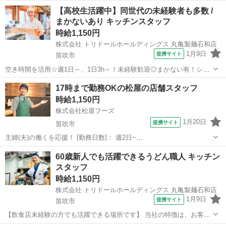
店 山梨県笛吹市石和町四日市場1613-2 【交通】 R20沿い、「四日市
山梨
笛吹市
石和温泉駅
レストラン
【高校生活躍中】同世代の未経験者も多数 /
場」交差点すぐ 石和温泉駅 徒歩21分 ／ 甲府駅 自動車19分 週勤務
まかないあり キッチンスタッフ
日...
時給1,150円
株式会社 トリドールホールディングス 丸亀製麺石和店
1月9日
提携サイト
笛吹市
空き時間を活用☆週1日～、1日3h～！未経験歓迎◎まかない有！シフ
トは1週間毎♪ ≪同世代が多いから働きやすい！≫【接客・調理】高校
山梨
笛吹市
レストラン
17時まで勤務OKの松屋の店舗スタッフ
生さん歓迎!!高校生の初バイトにもオススメ 【高校生におススメポイ
時給1,150円
ント】 ・はじめてのア...
株式会社松屋フーズ
1月20日
提携サイト
笛吹市
主婦(夫)の働くを応援！ [勤務日数]： 週2日~
08:00~17:00/17:00~22:00/22:00~08:00 月/火/水/木/金/土/日 などから選
山梨
笛吹市
その他
60歳新人でも活躍できるうどん職人 キッチン
べます [勤務地・最寄駅]： 山梨県笛吹市石和町広瀬137...
スタッフ
時給1,150円
株式会社 トリドールホールディングス 丸亀製麺石和店
1月9日
提携サイト
笛吹市
【飲食店未経験の方でも活躍できる場所です】 当社の特徴は、お客さ
まとして食べに来てくれた方が働いてくれることが多い ところにある