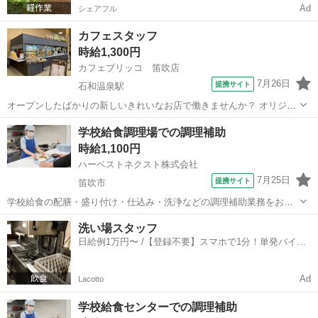
Ad
シェアフル
カフェスタッフ
時給1,300円
カフェブリッコ 笛吹店
7月26日
提携サイト
石和温泉駅
オープンしたばかりの新しいきれいなお店で働きませんか？ オリジナ
ルブレンドコーヒーの芳醇な香りと マフィンの甘い香りに包まれた こ
山梨
笛吹市
石和温泉駅
カフェ
学校給食調理場での調理補助
だわりの軽食・マフィンを提供する「CAFE BRICCO（カフェブリッ
時給1,100円
コ）」 【主婦（夫）...
ハーベストネクスト株式会社
7月25日
提携サイト
笛吹市
学校給食の配膳・盛り付け・仕込み・洗浄などの調理補助業務をお願
いします。 生徒たちに毎回美味しく温かい食事を提供できるよう、工
山梨
笛吹市
その他
洗い場スタッフ
夫を凝らした業務をお願いします。 子どもたちが美味しそうに食べる
日給例1万円〜 /【登録不要】スマホで1分！単発バイト
姿は何よりもやりがいにつながります...
一括検索✨
Ad
Lacotto
学校給食センターでの調理補助