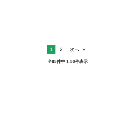
トは1週間毎♪ ≪同世代が多いから働きやすい！≫【接客・調理】高校
山梨
笛吹市
レストラン
生さん歓迎!!高校生の初バイトにもオススメ 【高校生におススメポイ
ント】 ・はじめてのア...
1
2
次へ
全95件中 1-50件表示