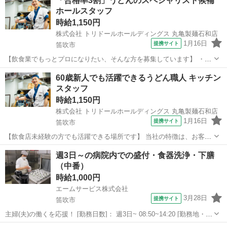
「合格率3割」うどんのスペシャリスト候補
かもしれません。 飲食業の経験がない方からのご応募も多く、 「自分
ホールスタッフ
と同年代の人がイキイキ仕事を...
時給1,150円
株式会社 トリドールホールディングス 丸亀製麺石和店
1月16日
提携サイト
笛吹市
【飲食業でもっとプロになりたい、そんな方を募集しています】 ・
今、飲食業で社員として働いているが、自信を持って仕事に取り組め
山梨
笛吹市
レストラン
60歳新人でも活躍できるうどん職人 キッチン
ていない ・飲食業から他業界/他職種への転職を考えているが、迷って
スタッフ
いる ・アルバイト・パートで飲食経...
時給1,150円
株式会社 トリドールホールディングス 丸亀製麺石和店
1月16日
提携サイト
笛吹市
【飲食店未経験の方でも活躍できる場所です】 当社の特徴は、お客さ
まとして食べに来てくれた方が働いてくれることが多い ところにある
山梨
笛吹市
レストラン
週3日～の病院内での盛付・食器洗浄・下膳
かもしれません。 飲食業の経験がない方からのご応募も多く、 「自分
（中番）
と同年代の人がイキイキ仕事を...
時給1,000円
エームサービス株式会社
3月28日
提携サイト
笛吹市
主婦(夫)の働くを応援！ [勤務日数]： 週3日~ 08:50~14:20 [勤務地・最
寄駅]： 山梨県笛吹市春日居町小松855 山梨リハビリテーション病