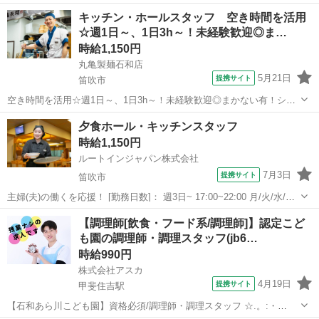
いします。 生徒たちに毎回美味しく温かい食事を提供できるよう、工
山梨
笛吹市
その他
キッチン・ホールスタッフ 空き時間を活用
夫を凝らした業務をお願いします。 子どもたちが美味しそうに食べる
☆週1日～、1日3h～！未経験歓迎◎ま…
姿は何よりもやりがいにつながります...
時給1,150円
丸亀製麺石和店
5月21日
提携サイト
笛吹市
空き時間を活用☆週1日～、1日3h～！未経験歓迎◎まかない有！シフ
トは1週間毎♪ シフトの融通が利くので、働きやすさ抜群！ 「お迎えの
山梨
笛吹市
レストラン
夕食ホール・キッチンスタッフ
14時まで」「夕飯準備の17時まで」 「学校帰りに夕方から」「夜の短
時給1,150円
時間で」など、 まず...
ルートインジャパン株式会社
7月3日
提携サイト
笛吹市
主婦(夫)の働くを応援！ [勤務日数]： 週3日~ 17:00~22:00 月/火/水/木/
金/土/日 などから選べます [勤務地・最寄駅]： 山梨県笛吹市石和町広
山梨
笛吹市
キッチン
【調理師[飲食・フード系/調理師]】認定こど
瀬1195 ホテルルートインコート甲府石和 石和温泉駅徒...
も園の調理師・調理スタッフ(jb6…
時給990円
株式会社アスカ
4月19日
提携サイト
甲斐住吉駅
【石和あら川こども園】資格必須/調理師・調理スタッフ ☆.。:・