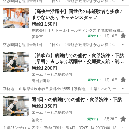
空き時間を活用☆週1日～、1日3h～！未経験歓迎◎まかない有！シフ
トは1週間毎♪ 家事や育児のご経験を活かしませんか？ 【主婦(夫)さん
山梨
笛吹市
レストラン
【高校生活躍中】同世代の未経験者も多数 /
におススメポイント】 ・同世代の主婦(夫)さんもみんな未経験からス
まかないあり キッチンスタッフ
タートできます。 ...
時給1,150円
株式会社 トリドールホールディングス 丸亀製麺石和店
1月16日
提携サイト
笛吹市
空き時間を活用☆週1日～、1日3h～！未経験歓迎◎まかない有！シフ
トは1週間毎♪ ≪同世代が多いから働きやすい！≫【接客・調理】高校
山梨
笛吹市
レストラン
【笛吹市】病院内での盛付・食器洗浄・下膳
生さん歓迎!!高校生の初バイトにもオススメ 【高校生におススメポイ
（早番）★しゅふ活躍中・交通費支給・制…
ント】 ・はじめてのア...
時給1,200円
エームサービス株式会社
1月16日
提携サイト
春日居町駅
勤務地： 山梨県笛吹市春日居町小松855【勤務地】 山梨リハビリテー
ション病院-4180 山梨県笛吹市春日居町小松855 【アクセス】 春日
山梨
笛吹市
春日居町駅
キッチン
週4日～の病院内での盛付・食器洗浄・下膳
居町駅 徒歩19分 週勤務日時： 週4日~ 05:05〜10:50 雇用...
時給1,050円
エームサービス株式会社
3月28日
提携サイト
笛吹市
主婦(夫)の働くを応援！ [勤務日数]： 週4日~ 05:05~14:20/09:00~18:00