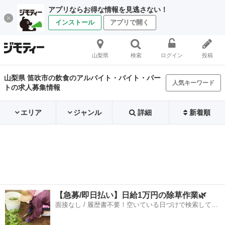
アプリならお得な情報を見逃さない！
インストール
アプリで開く
山梨県
検索
ログイン
投稿
山梨県 笛吹市の飲食のアルバイト・バイト・パー
人気キーワード
トの求人募集情報
エリア
ジャンル
詳細
新着順
【急募/即日払い】日給1万円の除草作業🌿
面接なし / 履歴書不要！空いている日づけで検索して即
日はたらける✨