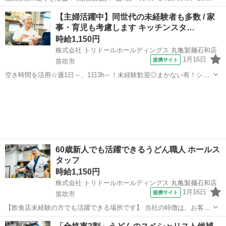
[勤務地・最寄駅]： 山梨県笛吹市春日居町小松855 山梨リハビリテー
山梨
笛吹市
その他
【主婦活躍中】同世代の未経験者も多数 / 家
ション病院-4180 ＜エームサービス株式会社＞...
事・育児も考慮します キッチンスタ…
時給1,150円
株式会社 トリドールホールディングス 丸亀製麺石和店
1月16日
提携サイト
笛吹市
空き時間を活用☆週1日～、1日3h～！未経験歓迎◎まかない有！シフ
トは1週間毎♪ 家事や育児のご経験を活かしませんか？ 【主婦(夫)さん
山梨
笛吹市
レストラン
におススメポイント】 ・同世代の主婦(夫)さんもみんな未経験からス
タートできます。 ...
60歳新人でも活躍できるうどん職人 ホールス
タッフ
時給1,150円
株式会社 トリドールホールディングス 丸亀製麺石和店
1月16日
提携サイト
笛吹市
【飲食店未経験の方でも活躍できる場所です】 当社の特徴は、お客さ
まとして食べに来てくれた方が働いてくれることが多い ところにある
山梨
笛吹市
レストラン