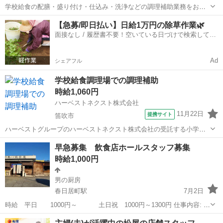
学校給食の配膳・盛り付け・仕込み・洗浄などの調理補助業務をお願
いします。 生徒たちに毎回美味しく温かい食事を提供できるよう、工
山梨
笛吹市
その他
【急募/即日払い】日給1万円の除草作業🌿
夫を凝らした業務をお願いします。 子どもたちが美味しそうに食べる
面接なし / 履歴書不要！空いている日づけで検索して即
姿は何よりもやりがいにつながります...
日はたらける✨
Ad
シェアフル
学校給食調理場での調理補助
時給1,060円
ハーベストネクスト株式会社
11月22日
提携サイト
笛吹市
ハーベストグループのハーベストネクスト株式会社の受託する小学校
給食の配膳・盛り付け・仕込み・洗浄などの調理補助業務をお願いし
山梨
笛吹市
その他
早急募集 飲食店ホールスタッフ募集
ます。 生徒たちに毎回美味しく温かい食事を提供できるよう、工夫を
時給1,000円
凝らした業務をお願いします。 子ども...
男の厨房
春日居町駅
7月2日
時給 平日 1000円～ 土日祝 1000円～1300円 仕事内容: 接
客 オープン作業、配膳、片付け、閉店後の清掃 早番10:00～15:00
山梨
笛吹市
春日居町駅
居酒屋
遅番