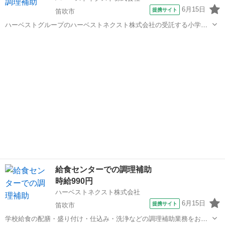
6月15日
提携サイト
笛吹市
ハーベストグループのハーベストネクスト株式会社の受託する小学校
給食の配膳・盛り付け・仕込み・洗浄などの調理補助業務をお願いし
山梨
笛吹市
その他
ます。 生徒たちに毎回美味しく温かい食事を提供できるよう、工夫を
凝らした業務をお願いします。 子ども...
給食センターでの調理補助
時給990円
ハーベストネクスト株式会社
6月15日
提携サイト
笛吹市
学校給食の配膳・盛り付け・仕込み・洗浄などの調理補助業務をお願