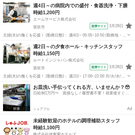
★.。:*・☆.。:*☆.。:*・★ ★お勧めポイント★ 無資格OK 短
山梨
笛吹市
甲斐住吉駅
レストラン
週4日～の病院内での盛付・食器洗浄・下膳
時間 時間固定の月～金週5日 土日祝お休み ☆.。:・★.。:*・
時給1,200円
☆.。...
エームサービス株式会社
3月28日
提携サイト
笛吹市
主婦(夫)の働くを応援！ [勤務日数]： 週4日~ 05:05~10:50 [勤務地・最
寄駅]： 山梨県笛吹市春日居町小松855 山梨リハビリテーション病
山梨
笛吹市
その他
週2日～の夕食ホール・キッチンスタッフ
院-4180 ＜エームサービス株式会社＞ 春日居町駅徒歩19分 ...
時給1,150円
ルートインジャパン株式会社
3月28日
提携サイト
笛吹市
主婦(夫)の働くを応援！ [勤務日数]： 週2日~ 17:00~22:00 月/火/水/木/
金/土/日 などから選べます [勤務地・最寄駅]： 山梨県笛吹市石和町広
山梨
笛吹市
キッチン
お皿洗い手伝ってくれる方、いませんか？🥹
瀬1195 ホテルルートインコート甲府石和 石和温泉駅徒...
日給例1万円〜 面接なし / 履歴書不要！就業後すぐに
お給料がもらえる✨
Ad
シェアフル
未経験歓迎のホテルの調理補助スタッフ
時給1,100円
株式会社伊東園ホテルズ