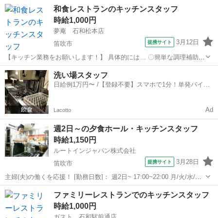
のご案内 〇お料理の提供 →ネコ型配膳ロボットが配膳業務をお手伝い
山梨
笛吹市
その他
和食レストランのキッチンスタッフ
します！ 〇ご注文はタブレットからお客様自身行われます！ 〇お会計
時給1,000円
→伝票をかざすと釣り銭ま...
夢庵 石和松本店
3月12日
提携サイト
笛吹市
【キッチン業務をお願いします！】 具体的には… 〇簡単な調理補助
〇食器洗い などをお任せします♪ バイトデビュー・ひさしぶりの復
山梨
笛吹市
キッチン
洗い場スタッフ
職・人見知りさんでも大丈夫です！ みんなでサポートしますので安心
日給例1万円〜 /【登録不要】スマホで1分！単発バイト
してください♪ アルバイト...
一括検索✨
Ad
Lacotto
週2日～の夕食ホール・キッチンスタッフ
時給1,150円
ルートインジャパン株式会社
3月28日
提携サイト
笛吹市
主婦(夫)の働くを応援！ [勤務日数]： 週2日~ 17:00~22:00 月/火/水/木/
金/土/日 などから選べます [勤務地・最寄駅]： 山梨県笛吹市石和町広
山梨
笛吹市
キッチン
ファミリーレストランでのキッチンスタッフ
瀬1195 ホテルルートインコート甲府石和 石和温泉駅徒...
時給1,000円
ガスト 石和駅前通店