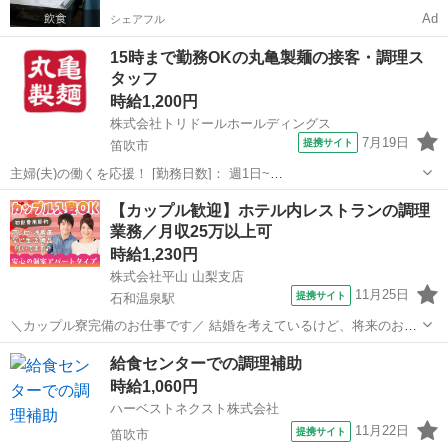
Ad
シェアフル
15時まで勤務OKの丸亀製麺の接客・調理ス
タッフ
時給1,200円
株式会社トリドールホールディングス
7月19日
提携サイト
笛吹市
主婦(夫)の働くを応援！ [勤務日数]： 週1日~
10:00~15:00/10:00~16:00/09:00~14:00/11:00~17:00/11:00~16:00 [勤務
山梨
笛吹市
その他
【カップル歓迎】ホテル内レストランの調理
地・最寄駅]： 山梨県笛吹市石和町四日市...
業務／月収25万以上可
時給1,230円
株式会社平山 山梨支店
11月25日
提携サイト
石和温泉駅
＼カップル寮完備のお仕事です／ 結婚を考えているけど、将来のお金
が不安・・・ カップル寮なら、その悩みを解決できます！ ☆引越費用
山梨
笛吹市
石和温泉駅
レストラン
給食センターでの調理補助
や敷金礼金の初期費もは会社が負担！ ☆1LDK～2DKの広々としたお部
時給1,060円
屋です！ ☆同じ職場で...
ハーベストネクスト株式会社
11月22日
提携サイト
笛吹市