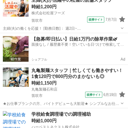
主婦(夫)が活躍中の松屋の店舗スタッフ
遅番17:00～23:00頃 (終わる時間帯はお客様の入り具合や、...
時給1,200円
株式会社松屋フーズ
7月7日
提携サイト
笛吹市
主婦(夫)の働くを応援！ [勤務日数]： 週2日~
08:00~17:00/17:00~22:00/22:00~08:00 月/火/水/木/金/土/日 などから選
山梨
笛吹市
その他
【急募/即日払い】日給1万円の除草作業🌿
べます [勤務地・最寄駅]： 山梨県笛吹市石和町広瀬137...
面接なし / 履歴書不要！空いている日づけで検索して即
日はたらける✨
Ad
シェアフル
丸亀製麺スタッフ｜忙しくても働きやすい！
1食120円で800円分のまかないも◎
時給1,150円
丸亀製麺石和店
6月19日
提携サイト
笛吹市
★お仕事ブランクの方、バイトデビューも大歓迎★ シンプルなお仕事
がほとんど◎ ・業務は細かく分けて分担／一つ一つの仕事が効率よく
山梨
笛吹市
レストラン
学校給食調理場での調理補助
できる仕組み ・丁寧な研修としっかりとしたレシピ完備 未経験の方で
時給1,000円
も安心できる体制でお待ちしてい...
ハーベストネクスト株式会社