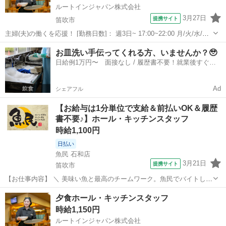
ルートインジャパン株式会社
3月27日
提携サイト
笛吹市
主婦(夫)の働くを応援！ [勤務日数]： 週3日~ 17:00~22:00 月/火/水/木/
金/土/日 などから選べます [勤務地・最寄駅]： 山梨県笛吹市石和町広
山梨
笛吹市
キッチン
お皿洗い手伝ってくれる方、いませんか？🥹
瀬1195 ホテルルートインコート甲府石和 石和温泉駅徒...
日給例1万円〜 面接なし / 履歴書不要！就業後すぐに
お給料がもらえる✨
Ad
シェアフル
【お給与は1分単位で支給＆前払いOK＆履歴
書不要♪】ホール・キッチンスタッフ
時給1,100円
日払い
魚民 石和店
3月21日
提携サイト
笛吹市
【お仕事内容】 ＼ 美味い魚と最高のチームワーク。魚民でバイトしよ
う！ ／ ・魚民で働くってこんな感じ！
山梨
笛吹市
居酒屋
夕食ホール・キッチンスタッフ
―――――――――――――― 「魚民」は、気取らない和の空間でお
時給1,150円
いしい料理と時間を楽しめる居酒屋です。 和風を大切に...
ルートインジャパン株式会社