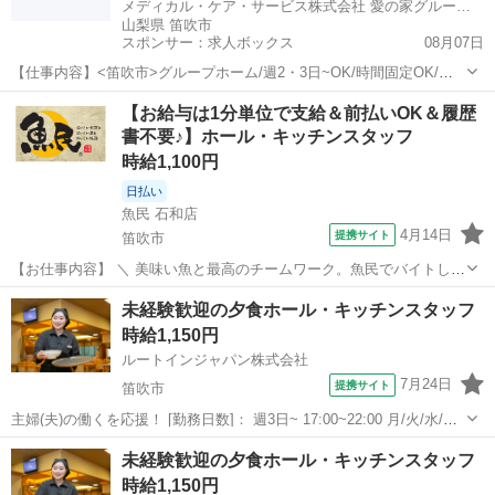
メディカル・ケア・サービス株式会社 愛の家グループホーム 笛吹石和
山梨県 笛吹市
スポンサー：求人ボックス
08月07日
【仕事内容】<笛吹市>グループホーム/週2・3日~OK/時間固定OK/資
格・経験不問/資格取得支援あり 仕事内容 グループホームの介護職の
アルバイト・パート
【お給与は1分単位で支給＆前払いOK＆履歴
お仕事です! (1ユニット:9名) <業務内容> ・食事、入浴、排泄等の介助
書不要♪】ホール・キッチンスタッフ
・レクリエーシ...
時給1,100円
日払い
魚民 石和店
4月14日
提携サイト
笛吹市
【お仕事内容】 ＼ 美味い魚と最高のチームワーク。魚民でバイトしよ
う！ ／ ・魚民で働くってこんな感じ！
山梨
笛吹市
居酒屋
未経験歓迎の夕食ホール・キッチンスタッフ
―――――――――――――― 「魚民」は、気取らない和の空間でお
時給1,150円
いしい料理と時間を楽しめる居酒屋です。 和風を大切に...
ルートインジャパン株式会社
7月24日
提携サイト
笛吹市
主婦(夫)の働くを応援！ [勤務日数]： 週3日~ 17:00~22:00 月/火/水/木/
金/土/日 などから選べます [勤務地・最寄駅]： 山梨県笛吹市石和町広
山梨
笛吹市
キッチン
未経験歓迎の夕食ホール・キッチンスタッフ
瀬1195 ホテルルートインコート甲府石和 石和温泉駅徒...
時給1,150円