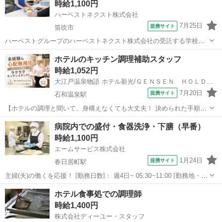
時給1,100円
ハーベストネクスト株式会社
7月25日
提携サイト
笛吹市
ハーベストグループのハーベストネクスト株式会社の受託する学校給
食の配膳・盛り付け・仕込み・洗浄などの調理補助業務をお願いしま
山梨
笛吹市
その他
ホテルのキッチン調理補助スタッフ
す。 生徒たちに毎回美味しく温かい食事を提供できるよう、工夫を凝
時給1,052円
らした業務をお願いします。 子どもた...
大江戸温泉物語 ホテル新光/ＧＥＮＳＥＮ ＨＯＬＤＩＮＧＳ株式会社
7月20日
提携サイト
石和温泉駅
【ホテルの調理と聞いて、身構えなくても大丈夫！ 決められた手順に
沿って進める、覚えやすいキッチンのお仕事です】 ホテルのキッチン
山梨
笛吹市
石和温泉駅
キッチン
病院内での盛付・食器洗浄・下膳（早番）
と聞くと、「料理の経験が必要そう」「専門的で難しそう」と思われ
時給1,100円
るかもしれません。 しかし、当...
エームサービス株式会社
1月24日
提携サイト
春日居町駅
主婦(夫)の働くを応援！ [勤務日数]： 週4日~ 05:30~11:00 [勤務地・最
寄駅]： 山梨県笛吹市春日居町小松855 山梨リハビリテーション病
山梨
笛吹市
春日居町駅
その他
ホテル食事処での調理師
院-4180 ＜エームサービス株式会社＞ 春日居町駅徒歩19分 ...
時給1,400円
株式会社ディーユー・スタッフ