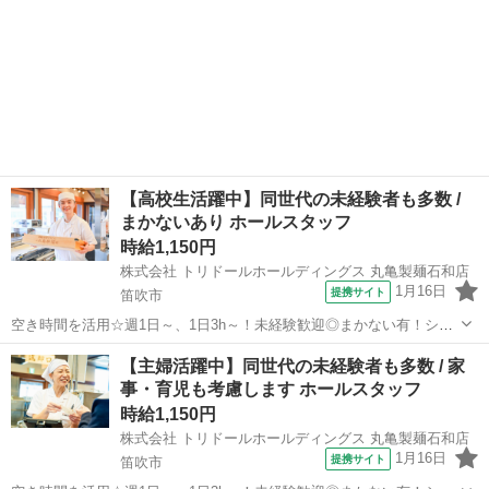
【高校生活躍中】同世代の未経験者も多数 /
まかないあり ホールスタッフ
時給1,150円
株式会社 トリドールホールディングス 丸亀製麺石和店
1月16日
提携サイト
笛吹市
空き時間を活用☆週1日～、1日3h～！未経験歓迎◎まかない有！シフ
トは1週間毎♪ ≪同世代が多いから働きやすい！≫【接客・調理】高校
山梨
笛吹市
レストラン
【主婦活躍中】同世代の未経験者も多数 / 家
生さん歓迎!!高校生の初バイトにもオススメ 【高校生におススメポイ
事・育児も考慮します ホールスタッフ
ント】 ・はじめてのア...
時給1,150円
株式会社 トリドールホールディングス 丸亀製麺石和店
1月16日
提携サイト
笛吹市