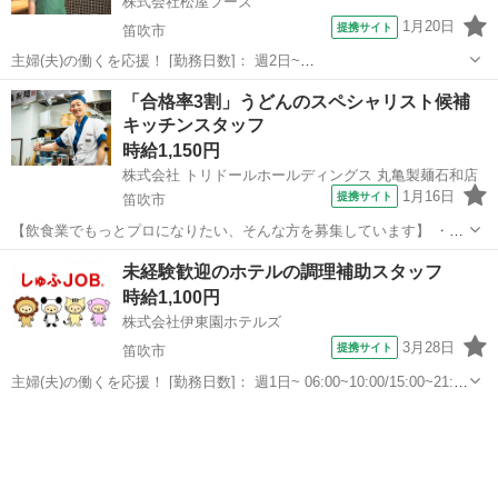
株式会社松屋フーズ
1月20日
提携サイト
笛吹市
主婦(夫)の働くを応援！ [勤務日数]： 週2日~
08:00~17:00/17:00~22:00/22:00~08:00 月/火/水/木/金/土/日 などから選
山梨
笛吹市
その他
「合格率3割」うどんのスペシャリスト候補
べます [勤務地・最寄駅]： 山梨県笛吹市石和町広瀬137...
キッチンスタッフ
時給1,150円
株式会社 トリドールホールディングス 丸亀製麺石和店
1月16日
提携サイト
笛吹市
【飲食業でもっとプロになりたい、そんな方を募集しています】 ・
今、飲食業で社員として働いているが、自信を持って仕事に取り組め
山梨
笛吹市
レストラン
未経験歓迎のホテルの調理補助スタッフ
ていない ・飲食業から他業界/他職種への転職を考えているが、迷って
時給1,100円
いる ・アルバイト・パートで飲食経...
株式会社伊東園ホテルズ
3月28日
提携サイト
笛吹市
主婦(夫)の働くを応援！ [勤務日数]： 週1日~ 06:00~10:00/15:00~21:00
月/火/水/木/金/土/日 などから選べます [勤務地・最寄駅]： 山梨県笛吹
山梨
笛吹市
キッチン
市石和町川中島1607-28 ホテル君佳 ...