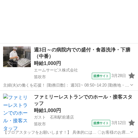
週3日～の病院内での盛付・食器洗浄・下膳
（中番）
時給1,000円
エームサービス株式会社
3月28日
提携サイト
笛吹市
主婦(夫)の働くを応援！ [勤務日数]： 週3日~ 08:50~14:20 [勤務地・最
寄駅]： 山梨県笛吹市春日居町小松855 山梨リハビリテーション病
山梨
笛吹市
その他
ファミリーレストランでのホール・接客スタ
院-4180 ＜エームサービス株式会社＞ 春日居町駅徒歩19分 ...
ッフ
時給1,000円
ガスト 石和駅前通店
3月12日
提携サイト
笛吹市
【フロアスタッフをお願いします！】 具体的には… 〇お客様のお席へ