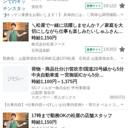
3月12日
提携サイト
笛吹市
【キッチン業務をお願いします！】 具体的には… 〇簡単な調理補助
〇食器洗い などをお任せします♪ バイトデビュー・ひさしぶりの復
山梨
笛吹市
キッチン
＼松屋で一緒に活躍しませんか？／家庭を大
職・人見知りさんでも大丈夫です！ みんなでサポートしますので安心
切にしながら仕事も楽しみたいしゅふさん…
してください♪ アルバイト...
時給1,150円
株式会社松屋フーズ
1月20日
提携サイト
石和温泉駅
勤務地： 山梨県笛吹市石和町広瀬1374松屋 石和店 山梨県笛吹市石
和町広瀬1374 石和温泉駅 自動車5分 ／ 酒折駅 自動車9分 ／ 善光寺駅
山梨
笛吹市
石和温泉駅
レストラン
荷物・商品仕分け/笛吹市/国道20号線から5分
自動車11分 週勤務日時： 週2日~ 08:00〜17:00／17:00...
中央自動車道 一宮御坂ICから5分…
時給1,100円～1,375円
SGフィルダー株式会社 甲州事業場
山梨県 笛吹市
スポンサー：求人ボックス
08月07日
【仕事内容】<仕事内容> <詳しいお仕事内容例> ・荷引き:ベルトコン
ベアから流れてくる荷物を担当レーンに滑らせるように引き込む ・荷
アルバイト・パート
17時まで勤務OKの松屋の店舗スタッフ
積み:荷引きされた荷物を配送先ごとのボックスやトラックに入れる ・
時給1,150円
小物仕分け:配送先の住所ごとに...