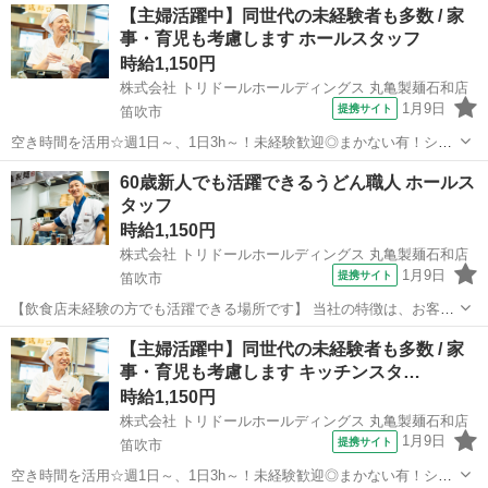
山梨
笛吹市
レストラン
【主婦活躍中】同世代の未経験者も多数 / 家
かもしれません。 飲食業の経験がない方からのご応募も多く、 「自分
事・育児も考慮します ホールスタッフ
と同年代の人がイキイキ仕事を...
時給1,150円
株式会社 トリドールホールディングス 丸亀製麺石和店
1月9日
提携サイト
笛吹市
空き時間を活用☆週1日～、1日3h～！未経験歓迎◎まかない有！シフ
トは1週間毎♪ 家事や育児のご経験を活かしませんか？ 【主婦(夫)さん
山梨
笛吹市
レストラン
60歳新人でも活躍できるうどん職人 ホールス
におススメポイント】 ・同世代の主婦(夫)さんもみんな未経験からス
タッフ
タートできます。 ...
時給1,150円
株式会社 トリドールホールディングス 丸亀製麺石和店
1月9日
提携サイト
笛吹市
【飲食店未経験の方でも活躍できる場所です】 当社の特徴は、お客さ
まとして食べに来てくれた方が働いてくれることが多い ところにある
山梨
笛吹市
レストラン
【主婦活躍中】同世代の未経験者も多数 / 家
かもしれません。 飲食業の経験がない方からのご応募も多く、 「自分
事・育児も考慮します キッチンスタ…
と同年代の人がイキイキ仕事を...
時給1,150円
株式会社 トリドールホールディングス 丸亀製麺石和店
1月9日
提携サイト
笛吹市
空き時間を活用☆週1日～、1日3h～！未経験歓迎◎まかない有！シフ