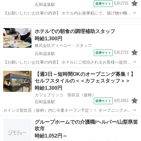
5月27日
提携サイト
石和温泉駅
【お願いしたいお仕事の内容】 ホテル内お食事処にて、揚げ物や麵類
を中心とした調理業務をお任せします！ 経験を活かして活躍したい方
山梨
笛吹市
石和温泉駅
キッチン
にもおすすめの仕事です♪ 経験やスキルをしっかり評価する環境で、
ホテルでの朝食の調理補助スタッフ
より良い条件で働けるチャンス☆...
時給1,300円
株式会社ディーユー・スタッフ
5月27日
提携サイト
石和温泉駅
【お願いしたいお仕事の内容】 ホテルにご宿泊されるお客様へ提供す
る朝食の準備をお任せします♪ 主なお仕事は、朝食の盛り付けや簡単
山梨
笛吹市
石和温泉駅
キッチン
【週3日～短時間OKのオープニング募集！】
な調理補助、片付けなどです。 難しい作業は少なく、先輩スタッフが
セルフスタイルの＜＜カフェスタッフ＞＞
しっかりサポートするので安心し...
時給1,300円
カフェブリッコ 笛吹店（仮称）
4月19日
提携サイト
石和温泉駅
カインズ笛吹店（仮称）内に今夏オープン予定！！ オープニングメン
バー大募集！ ６月中旬から順次入社研修開始予定 ＝＝＝＝＝＝＝＝＝
山梨
笛吹市
石和温泉駅
カフェ
グループホームでの介護職/ヘルパー/山梨県笛
＝＝＝＝＝＝＝＝＝＝ 【主婦（夫）の皆さまが大活躍中！】 既存店で
吹市
は、 ・小さなお子さんの育...
時給1,052円～