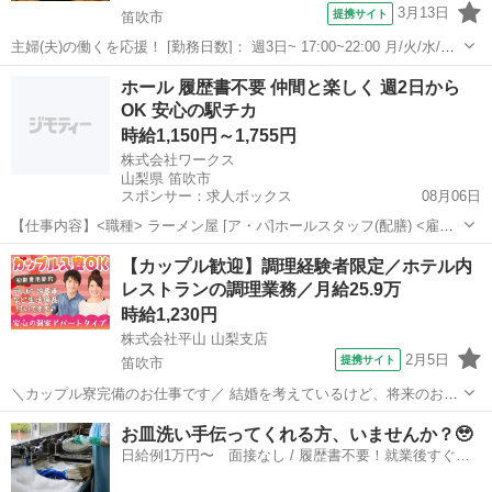
3月13日
提携サイト
笛吹市
主婦(夫)の働くを応援！ [勤務日数]： 週3日~ 17:00~22:00 月/火/水/木/
金/土/日 などから選べます [勤務地・最寄駅]： 山梨県笛吹市石和町広
山梨
笛吹市
キッチン
ホール 履歴書不要 仲間と楽しく 週2日から
瀬1195 ホテルルートインコート甲府石和 石和温泉駅徒...
OK 安心の駅チカ
時給1,150円～1,755円
株式会社ワークス
山梨県 笛吹市
スポンサー：求人ボックス
08月06日
【仕事内容】<職種> ラーメン屋 [ア・パ]ホールスタッフ(配膳) <雇用
形態> アルバイト・パート <給与> [ア・パ]時給1,150円～1,755円 交通
アルバイト・パート
【カップル歓迎】調理経験者限定／ホテル内
費:一部支給 社内規定に基づきお支払い致します。 1平日時給1150円
レストランの調理業務／月給25.9万
～...
時給1,230円
株式会社平山 山梨支店
2月5日
提携サイト
笛吹市
＼カップル寮完備のお仕事です／ 結婚を考えているけど、将来のお金
が不安・・・ カップル寮なら、その悩みを解決できます！ ☆引越費用
山梨
笛吹市
レストラン
お皿洗い手伝ってくれる方、いませんか？🥹
や敷金礼金の初期費もは会社が負担！ ☆1LDK～2DKの広々としたお部
日給例1万円〜 面接なし / 履歴書不要！就業後すぐに
屋です！ ☆同じ職場で...
お給料がもらえる✨