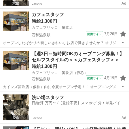
Ad
Lacotto
カフェスタッフ
時給1,300円
カフェブリッコ 笛吹店
7月26日
提携サイト
石和温泉駅
オープンしたばかりの新しいきれいなお店で働きませんか？ オリジナ
ルブレンドコーヒーの芳醇な香りと マフィンの甘い香りに包まれた こ
山梨
笛吹市
石和温泉駅
カフェ
【週3日～短時間OKのオープニング募集！】
だわりの軽食・マフィンを提供する「CAFE BRICCO（カフェブリッ
セルフスタイルの＜＜カフェスタッフ＞＞
コ）」 【主婦（夫）...
時給1,300円
カフェブリッコ 笛吹店（仮称）
4月19日
提携サイト
石和温泉駅
カインズ笛吹店（仮称）内に今夏オープン予定！！ オープニングメン
バー大募集！ ６月中旬から順次入社研修開始予定 ＝＝＝＝＝＝＝＝＝
山梨
笛吹市
石和温泉駅
カフェ
洗い場スタッフ
＝＝＝＝＝＝＝＝＝＝ 【主婦（夫）の皆さまが大活躍中！】 既存店で
日給例1万円〜 /【登録不要】スマホで1分！単発バイト
は、 ・小さなお子さんの育...
一括検索✨
Ad
Lacotto