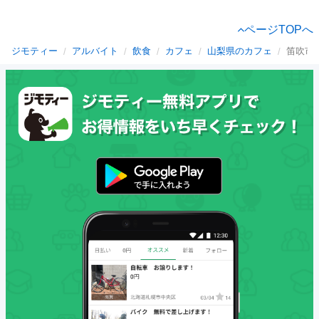
ページTOPへ
ジモティー
アルバイト
飲食
カフェ
山梨県のカフェ
笛吹市