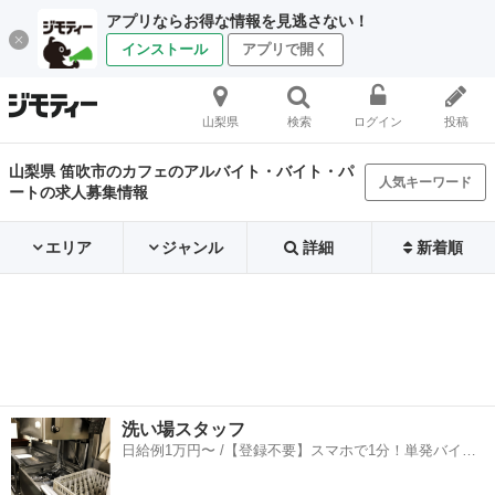
アプリならお得な情報を見逃さない！
インストール
アプリで開く
山梨県
検索
ログイン
投稿
山梨県 笛吹市のカフェのアルバイト・バイト・パ
人気キーワード
ートの求人募集情報
エリア
ジャンル
詳細
新着順
洗い場スタッフ
日給例1万円〜 /【登録不要】スマホで1分！単発バイト
一括検索✨