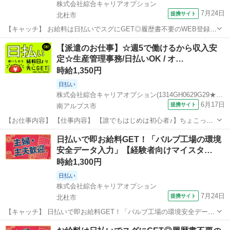
株式会社綜合キャリアオプション
7月24日
提携サイト
北杜市
【キャッチ】 お給料は日払いでスグにGET◎履歴書不要のWEB登録
OK！「食品の品質管理/事務」高時給1350円！山梨県北杜市周辺！20
山梨
北杜市
一般事務
【派遣のお仕事】☆週5で働けるから収入安
代～40代のスタッフが多数活躍中★ 【コメント】 製造のお仕事をお探
定☆生産管理事務/日払いOK / オ…
しにおススメ♪ ...
時給1,350円
日払い
株式会社綜合キャリアオプション(1314GH0629G29★56-N)
6月17日
提携サイト
南アルプス市
【お仕事内容】 【仕事内容】 【誰でもはじめは初心者♪】ちょこっと
残業あり♪ビジネス文書のエキスパート☆ 《仕事内容》 【業務内容詳
山梨
南アルプス市
その他
日払いで即お給料GET！「バルブ工場の環境
細】空調完備で働きやすい環境！ 生産管理業務補助全般伝票処理・受
安全データ入力」【経験者向けマイスタ…
発注管理および付帯業務【取...
時給1,300円
日払い
株式会社綜合キャリアオプション
7月24日
提携サイト
北杜市
【キャッチ】 日払いで即お給料GET！「バルブ工場の環境安全データ
入力」【経験者向けマイスターワーク！】残業ほぼナシでプラ充！ア
山梨
北杜市
一般事務