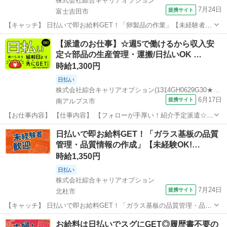
株式会社綜合キャリアオプション
7月24日
提携サイト
富士吉田市
【キャッチ】 日払いで即お給料GET！「卵製品の作業」【未経験者カ
ンゲイ♪】女性が多めの職場♪残業ほぼナシ!落ち着く少人数の職場!高時
山梨
富士吉田市
一般事務
【派遣のお仕事】☆週5で働けるから収入安
給1300円！ 【コメント】 製造のお仕事をお探しの方必見！ 「経験な
定☆部品の生産管理・運搬/日払いOK …
いけど大丈夫かな...
時給1,300円
日払い
株式会社綜合キャリアオプション(1314GH0629G30★11-N)
6月17日
提携サイト
南アルプス市
【お仕事内容】 【仕事内容】 【フォローが手厚い！紹介予定派遣☆】
経験活かしてステップUP！！ 《仕事内容》 【業務内容詳細】 定時で
山梨
南アルプス市
その他
日払いで即お給料GET！「ガラス基板の品質
帰ろう！ プライベートの時間確保！ 土日祝休みでプライベート充実！
管理・品質情報の作成」【未経験OK!…
生産管理(フォークリ...
時給1,350円
日払い
株式会社綜合キャリアオプション
7月24日
提携サイト
北杜市
【キャッチ】 日払いで即お給料GET！「ガラス基板の品質管理・品質
情報の作成」【未経験OK!】土日祝休み!モノ足りない方に・残業20H
山梨
北杜市
一般事務
お給料は日払いでスグにGET◎履歴書不要の
未満♪高時給1350円！ 【コメント】 製造のお仕事が豊富★未経験で働