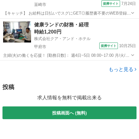
7月24日
提携サイト
韮崎市
【キャッチ】 お給料は日払いでスグにGET◎履歴書不要のWEB登録
OK！「データ入力・メール対応」高時給1280円！山梨県韮崎市周辺！
山梨
韮崎市
一般事務
健康ランドの財務・経理
20代～40代のスタッフが多数活躍中★ 【コメント】 弊社なら事前の
時給1,200円
職場見学が多数！お仕...
株式会社クア・アンド・ホテル
10月25日
提携サイト
甲府市
主婦(夫)の働くを応援！ [勤務日数]： 週4日~5日 08:00~17:00 月/火/水/
木/金 などから選べます [勤務地・最寄駅]： 山梨県甲府市丸の内2丁目
山梨
甲府市
経理
21-1 株式会社クア・アンド・ホテル 甲府駅徒歩10分...
もっと見る
投稿
求人情報を無料で掲載出来る
投稿画面へ (無料)