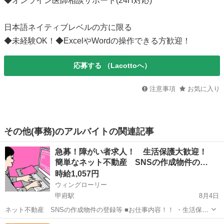
◆オンライン医師相談サポート(24H対応)
日本語ネイティブレベルの方に限る
◆未経験OK！◆ExcelやWordの操作できる方歓迎！
応募する
（Lacottoへ）
注意事項
お気に入り
その他(事務)のアルバイトの関連記事
急募！障がい者求人！ 生活保護大歓迎！
簡単なネット不動産 SNSの作成物件の…
時給1,057円
ウィングローリー
甲府駅
8月4日
ネット不動産 SNSの作成物件の登録等 ■お仕事内容！！ ・生活保護
可能です 給料とは別に携帯代などの通信費上限 20000円 交通費上
山梨
甲府市
甲府駅
事務
生活保護