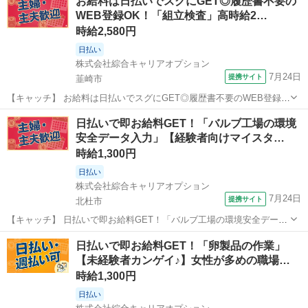
お給料は日払いでスグにGET◎履歴書不要の
ナタらしく♪髪型自由☆高時給1300円！ 【コメント】 ＼大手人材派遣
WEB登録OK！「組立検査」高時給2…
会社で働きませんか♪／ ...
時給2,580円
日払い
株式会社綜合キャリアオプション
7月24日
提携サイト
韮崎市
【キャッチ】 お給料は日払いでスグにGET◎履歴書不要のWEB登録
OK！「組立検査」高時給2580円！山梨県韮崎市周辺！20代～40代の
山梨
韮崎市
一般事務
日払いで即お給料GET！「バルブ工場の環境
スタッフが多数活躍中★ 【コメント】 製造のお仕事をお探しの方必
安全データ入力」【経験者向けマイスタ…
見！ 「経験ないけど...
時給1,300円
日払い
株式会社綜合キャリアオプション
7月24日
提携サイト
北杜市
【キャッチ】 日払いで即お給料GET！「バルブ工場の環境安全データ
入力」【経験者向けマイスターワーク!】残業ほぼナシでプラ充!アナタ
山梨
北杜市
一般事務
日払いで即お給料GET！「卵製品の作業」
らしく♪髪型自由☆高時給1300円！ 【コメント】 製造のお仕事が豊富
【未経験者カンゲイ♪】女性が多めの職場…
★未経験で働いてみた...
時給1,300円
日払い