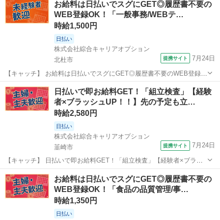
お給料は日払いでスグにGET◎履歴書不要の
限 20000円まで支給可能。 ・福岡市南区に寮（GH）完備です...
WEB登録OK！「一般事務/WEBテ…
時給1,500円
日払い
株式会社綜合キャリアオプション
7月24日
提携サイト
北杜市
【キャッチ】 お給料は日払いでスグにGET◎履歴書不要のWEB登録
OK！「一般事務/WEBテスト進行管理」高時給1500円！小淵沢周辺！
山梨
北杜市
一般事務
日払いで即お給料GET！「組立検査」【経験
20代～40代のスタッフが多数活躍中★ 【コメント】 製造のお仕事を
者×ブラッシュUP！！】先の予定も立…
お探しにおススメ♪...
時給2,580円
日払い
株式会社綜合キャリアオプション
7月24日
提携サイト
韮崎市
【キャッチ】 日払いで即お給料GET！「組立検査」【経験者×ブラッ
シュUP！！】先の予定も立てやすい♪土日祝休！高時給2580円！ 【コ
山梨
韮崎市
一般事務
お給料は日払いでスグにGET◎履歴書不要の
メント】 製造のお仕事が豊富★未経験で働いてみたい方も大歓迎！
WEB登録OK！「食品の品質管理/事…
「未経験だけど興味が...
時給1,350円
日払い