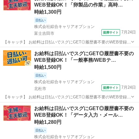
WEB登録OK！「卵製品の作業」高時…
いてみたい方も大歓...
時給1,300円
日払い
株式会社綜合キャリアオプション
7月24日
提携サイト
富士吉田市
【キャッチ】 お給料は日払いでスグにGET◎履歴書不要のWEB登録
OK！「卵製品の作業」高時給1300円！寿周辺！20代～40代のスタッ
山梨
富士吉田市
一般事務
お給料は日払いでスグにGET◎履歴書不要の
フが多数活躍中★ 【コメント】 ＼大手人材派遣会社で働きませんか♪
WEB登録OK！「一般事務/WEBテ…
／ 「新しい職場は...
時給1,500円
日払い
株式会社綜合キャリアオプション
7月24日
提携サイト
北杜市
【キャッチ】 お給料は日払いでスグにGET◎履歴書不要のWEB登録
OK！「一般事務/WEBテスト進行管理」高時給1500円！小淵沢周辺！
山梨
北杜市
一般事務
お給料は日払いでスグにGET◎履歴書不要の
20代～40代のスタッフが多数活躍中★ 【コメント】 製造のお仕事を
WEB登録OK！「データ入力・メール…
お探しの方必見！ ...
時給1,280円
日払い
株式会社綜合キャリアオプション