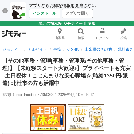
アプリならお得な情報を見逃さない！
インストール
アプリで開く
地元の掲示板 ジモティー 山梨版
山梨県
検索
ログイン
投稿
ジモティー
アルバイト
事務
その他
山梨県のその他
北杜市の
【その他事務・管理[事務・管理系/その他事務・管
理]】【未経験スタート大歓迎♪】プライベートも充実
♪土日祝休！こじんまりな安心職場☆(時給1350円/派
遣) 北杜市の方も活躍中
投稿ID: rec_lacotto_473503904
2026年4月19日 10:31