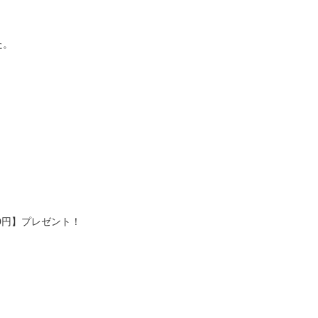
た。
。
。
0円】プレゼント！