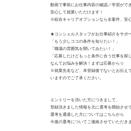
動画で事前にお仕事内容の確認／学習がで
安心して就業いただけます！
※綜合キャリアオプションなら全案件、安
★コンシェルスタッフがお仕事紹介をサポ
「もう少しココの条件を知りたい！」
「職場の雰囲気を聞いてみたい！」
「応募したけどもっと条件に合う仕事を探
なんてお悩みを解決！まずは応募から☆
※就業先名など、本登録後でないとお伝え
いますのでご了承ください。
エントリーを頂いた方につきまして、
登録頂きました情報を元に選考を開始させ
選考を通過した方についてはこちらから
今後の選考についてご連絡させていただき