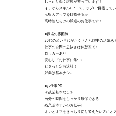
しっかり働く環境が整っています！
イチからスキルUP・ステップUP目指して
≪収入アップを目指せる≫
高時給だらけの派遣のお仕事です！
■職場の雰囲気
20代の若い世代がたくさん活躍中の活気あ
仕事の合間の息抜きは休憩室で♪
ロッカーあり！
安心してお仕事に集中♪
ピタっと定時退社！
残業は基本ナシ♪
■お仕事PR
≪残業基本なし≫
自分の時間をしっかり確保できる、
残業基本ナシのお仕事♪
オンとオフをきっちり切り替えたい方にオ