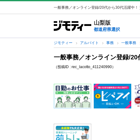
一般事務／オンライン登録/20代から30代活躍中！ 
山梨版
都道府県選択
ジモティー
アルバイト
事務
一般事務
一般事務／オンライン登録/20
（投稿ID : rec_lacotto_411240990）