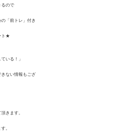
きるので
心の「前トレ」付き
ート★
している！」
できない情報もござ
て頂きます。
ます。