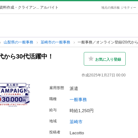
資料作成・クライアン... アルバイト
地元の掲示板 ジモティー
山梨県の一般事務
韮崎市の一般事務
一般事務／オンライン登録/20代から
代から30代活躍中！
お気に入り登録
作成2025年1月27日 00:00
雇用形態
派遣
職種
一般事務
給与
時給1,250円
地域
韮崎市
投稿者
Lacotto