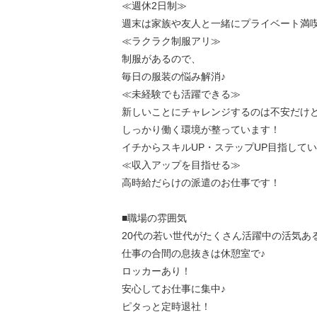
≪週休2日制≫
週末は家族や友人と一緒にプライベート満
≪ラクラク制服アリ≫
制服があるので、
毎日の服装の悩み解消♪
≪未経験でも活躍できる≫
新しいことにチャレンジするのは不安だけ
しっかり働く環境が整っています！
イチからスキルUP・ステップUP目指して
≪収入アップを目指せる≫
高時給だらけの派遣のお仕事です！
■職場の雰囲気
20代の若い世代がたくさん活躍中の活気あ
仕事の合間の息抜きは休憩室で♪
ロッカーあり！
安心してお仕事に集中♪
ピタっと定時退社！