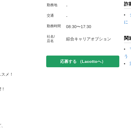
詐
勤務地
-
交通
-
に
勤務時間
08:30〜17:30
社名/
関
綜合キャリアオプション
店名
う
応募する
（Lacottoへ）
ススメ！
喫！
ど、