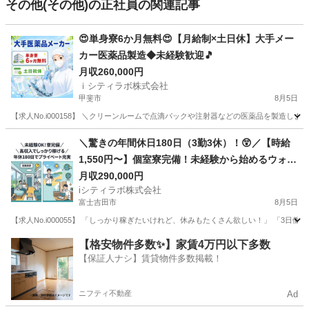
その他(その他)の正社員の関連記事
😍単身寮6か月無料😍【月給制×土日休】大手メー
カー医薬品製造◆未経験歓迎🎵
月収260,000円
ｉシティラボ株式会社
甲斐市
8月5日
【求人No.i000158】 ＼クリーンルームで点滴パックや注射器などの医薬品を製造します💉
山梨
甲斐市
その他
未経験
＼驚きの年間休日180日（3勤3休）！😲／【時給
1,550円〜】個室寮完備！未経験から始めるウォー
ターサーバー用お水の製造・検査🚰
月収290,000円
iシティラボ株式会社
富士吉田市
8月5日
【求人No.i000055】 「しっかり稼ぎたいけれど、休みもたくさん欲しい！」 「3
山梨
富士吉田市
その他
未経験
【格安物件多数✨】家賃4万円以下多数
【保証人ナシ】賃貸物件多数掲載！
ニフティ不動産
Ad