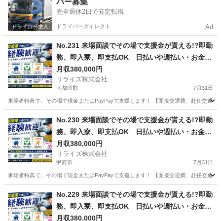
バー募集
完全週休2日で安定転職
ドライバーダイレクト
Ad
No.231 来場面談でその場で支援金が貰える!?即勤
務、即入寮、即支払OK 日払いや週払い・お金住
む場所に困ってる方必見の案件です！簡単な電子
月収380,000円
リライズ株式会社
部品の製造・加工のお仕事♪
南都留郡
7月31日
来場者特典で、その場で現金またはPayPayで支援します！ 【面接交通費、赴任交通
山梨
南都留郡
その他
業務
No.230 来場面談でその場で支援金が貰える!?即勤
務、即入寮、即支払OK 日払いや週払い・お金住
む場所に困ってる方必見の案件です！簡単な電子
月収380,000円
リライズ株式会社
部品の製造・加工のお仕事♪
甲府市
7月31日
来場者特典で、その場で現金またはPayPayで支援します！ 【面接交通費、赴任交通
山梨
甲府市
その他
No.229 来場面談でその場で支援金が貰える!?即勤
務、即入寮、即支払OK 日払いや週払い・お金住
む場所に困ってる方必見の案件です！簡単な電子
月収380,000円