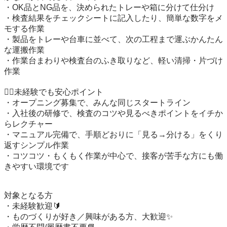
・OK品とNG品を、決められたトレーや箱に分けて仕分け

・検査結果をチェックシートに記入したり、簡単な数字をメ
モする作業

・製品をトレーや台車に並べて、次の工程まで運ぶかんたん
な運搬作業

・作業台まわりや検査台のふき取りなど、軽い清掃・片づけ
作業

🙆‍♂️未経験でも安心ポイント

・オープニング募集で、みんな同じスタートライン

・入社後の研修で、検査のコツや見るべきポイントをイチか
らレクチャー

・マニュアル完備で、手順どおりに「見る→分ける」をくり
返すシンプル作業

・コツコツ・もくもく作業が中心で、接客が苦手な方にも働
きやすい環境です

対象となる方

・未経験歓迎🔰

・ものづくりが好き／興味がある方、大歓迎✨
