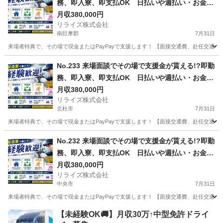
務、即入寮、即支払OK 日払いや週払い・お金住
む場所に困ってる方必見の案件です！簡単な電子
月収380,000円
リライズ株式会社
部品の製造・加工のお仕事♪
南巨摩郡
7月31日
来場者特典で、その場で現金またはPayPayで支援します！ 【面接交通費、赴任交通
山梨
南巨摩郡
その他
No.233 来場面談でその場で支援金が貰える!?即勤
務、即入寮、即支払OK 日払いや週払い・お金住
む場所に困ってる方必見の案件です！簡単な電子
月収380,000円
リライズ株式会社
部品の製造・加工のお仕事♪
北杜市
7月31日
来場者特典で、その場で現金またはPayPayで支援します！ 【面接交通費、赴任交通
山梨
北杜市
その他
No.232 来場面談でその場で支援金が貰える!?即勤
務、即入寮、即支払OK 日払いや週払い・お金住
む場所に困ってる方必見の案件です！簡単な電子
月収380,000円
リライズ株式会社
部品の製造・加工のお仕事♪
中央市
7月31日
来場者特典で、その場で現金またはPayPayで支援します！ 【面接交通費、赴任交通
山梨
中央市
その他
業務
【未経験OK🚚】月収30万↑中型免許ドライ