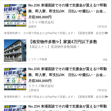
山梨
南アルプス市
その他
No.236 来場面談でその場で支援金が貰える!?即勤
務、即入寮、即支払OK 日払いや週払い・お金住
む場所に困ってる方必見の案件です！簡単な電子
月収380,000円
リライズ株式会社
部品の製造・加工のお仕事♪
韮崎市
7月31日
来場者特典で、その場で現金またはPayPayで支援します！ 【面接交通費、赴任交通
山梨
韮崎市
その他
業務
【格安物件多数✨】家賃4万円以下多数
【保証人ナシ】賃貸物件多数掲載！
ニフティ不動産
Ad
No.235 来場面談でその場で支援金が貰える!?即勤
務、即入寮、即支払OK 日払いや週払い・お金住
む場所に困ってる方必見の案件です！簡単な電子
月収380,000円
リライズ株式会社
部品の製造・加工のお仕事♪
上野原市
7月31日
来場者特典で、その場で現金またはPayPayで支援します！ 【面接交通費、赴任交通
山梨
上野原市
その他
業務
No.234 来場面談でその場で支援金が貰える!?即勤