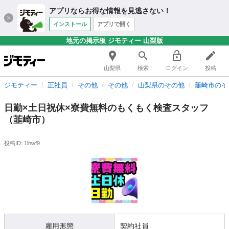
アプリならお得な情報を見逃さない！
インストール
アプリで開く
地元の掲示板 ジモティー 山梨版
山梨県
検索
ログイン
投稿
ジモティー
正社員
その他
その他
山梨県のその他
韮崎市のそ
日勤×土日祝休×寮費無料のもくもく検査スタッフ
（韮崎市）
投稿ID: 1lhwf9
雇用形態
契約社員