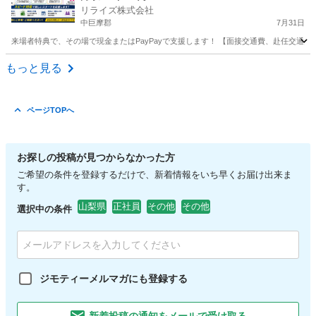
リライズ株式会社
部品の製造・加工のお仕事♪
中巨摩郡
7月31日
来場者特典で、その場で現金またはPayPayで支援します！ 【面接交通費、赴任交通
山梨
中巨摩郡
その他
もっと見る
ページTOPへ
お探しの投稿が見つからなかった方
ご希望の条件を登録するだけで、新着情報をいち早くお届け出来ま
す。
山梨県
正社員
その他
その他
選択中の条件
ジモティーメルマガにも登録する