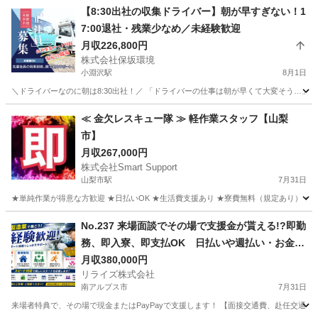
【8:30出社の収集ドライバー】朝が早すぎない！1
7:00退社・残業少なめ／未経験歓迎
月収226,800円
株式会社保坂環境
小淵沢駅
8月1日
＼ドライバーなのに朝は8:30出社！／ 「ドライバーの仕事は朝が早くて大変そう…」
山梨
北杜市
小淵沢駅
その他
≪ 金欠レスキュー隊 ≫ 軽作業スタッフ【山梨
市】
月収267,000円
株式会社Smart Support
山梨市駅
7月31日
★単純作業が得意な方歓迎 ★日払いOK ★生活費支援あり ★寮費無料（規定あり） ★スピー
山梨
山梨市
山梨市駅
その他
単純作業
No.237 来場面談でその場で支援金が貰える!?即勤
務、即入寮、即支払OK 日払いや週払い・お金住
む場所に困ってる方必見の案件です！簡単な電子
月収380,000円
リライズ株式会社
部品の製造・加工のお仕事♪
南アルプス市
7月31日
来場者特典で、その場で現金またはPayPayで支援します！ 【面接交通費、赴任交通