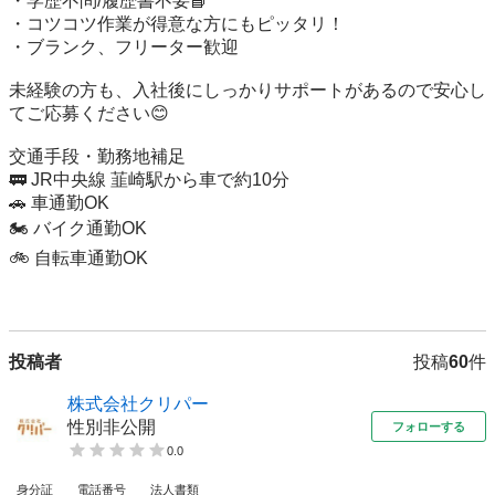
・学歴不問/履歴書不要📘

・コツコツ作業が得意な方にもピッタリ！

・ブランク、フリーター歓迎

未経験の方も、入社後にしっかりサポートがあるので安心し
てご応募ください😊

交通手段・勤務地補足

🚃 JR中央線 韮崎駅から車で約10分

🚗 車通勤OK

🏍️ バイク通勤OK

🚲 自転車通勤OK

投稿者
投稿
60
件
株式会社クリパー
性別非公開
フォローする
0.0
身分証
電話番号
法人書類