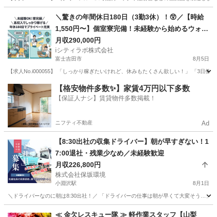
山梨
甲斐市
その他
未経験
＼驚きの年間休日180日（3勤3休）！😲／【時給
1,550円〜】個室寮完備！未経験から始めるウォー
ターサーバー用お水の製造・検査🚰
月収290,000円
iシティラボ株式会社
富士吉田市
8月5日
【求人No.i000055】 「しっかり稼ぎたいけれど、休みもたくさん欲しい！」 「3
山梨
富士吉田市
その他
未経験
【格安物件多数✨】家賃4万円以下多数
【保証人ナシ】賃貸物件多数掲載！
ニフティ不動産
Ad
【8:30出社の収集ドライバー】朝が早すぎない！1
7:00退社・残業少なめ／未経験歓迎
月収226,800円
株式会社保坂環境
小淵沢駅
8月1日
＼ドライバーなのに朝は8:30出社！／ 「ドライバーの仕事は朝が早くて大変そう…」
山梨
北杜市
小淵沢駅
その他
≪ 金欠レスキュー隊 ≫ 軽作業スタッフ【山梨