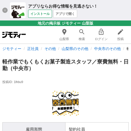
アプリならお得な情報を見逃さない！
インストール
アプリで開く
地元の掲示板 ジモティー 山梨版
山梨県
検索
ログイン
投稿
ジモティー
正社員
その他
山梨県のその他
中央市のその他
軽
軽作業でもくもくお菓子製造スタッフ／寮費無料・日
勤（中央市）
投稿ID: 1lhbu9
雇用形態
契約社員