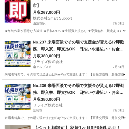
市】
月収267,000円
株式会社Smart Support
山梨市駅
7月31日
★単純作業が得意な方歓迎 ★日払いOK ★生活費支援あり ★寮費無料（規定あり） ★スピー
山梨
山梨市
山梨市駅
その他
単純作業
No.237 来場面談でその場で支援金が貰える!?即勤
務、即入寮、即支払OK 日払いや週払い・お金住
む場所に困ってる方必見の案件です！簡単な電子
月収380,000円
リライズ株式会社
部品の製造・加工のお仕事♪
南アルプス市
7月31日
来場者特典で、その場で現金またはPayPayで支援します！ 【面接交通費、赴任交通
山梨
南アルプス市
その他
No.236 来場面談でその場で支援金が貰える!?即勤
務、即入寮、即支払OK 日払いや週払い・お金住
む場所に困ってる方必見の案件です！簡単な電子
月収380,000円
リライズ株式会社
部品の製造・加工のお仕事♪
韮崎市
7月31日
来場者特典で、その場で現金またはPayPayで支援します！ 【面接交通費、赴任交通
山梨
韮崎市
その他
業務
【ペット相談可】家賃1ヶ月0円物件あり！