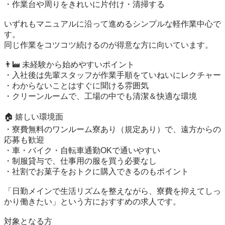
・作業台や周りをきれいに片付け・清掃する

いずれもマニュアルに沿って進めるシンプルな軽作業中心で
す。

同じ作業をコツコツ続けるのが得意な方に向いています。

👨‍🏭 未経験から始めやすいポイント

・入社後は先輩スタッフが作業手順をていねいにレクチャー

・わからないことはすぐに聞ける雰囲気

・クリーンルームで、工場の中でも清潔＆快適な環境

🏠 嬉しい環境面

・寮費無料のワンルーム寮あり（規定あり）で、遠方からの
応募も歓迎

・車・バイク・自転車通勤OKで通いやすい

・制服貸与で、仕事用の服を買う必要なし

・社割でお菓子をおトクに購入できるのもポイント

「日勤メインで生活リズムを整えながら、寮費を抑えてしっ
かり働きたい」という方におすすめの求人です。

対象となる方
