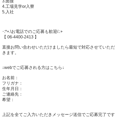
3.面接

4.工場見学or入寮

5.入社

･:*+.\お電話でのご応募も歓迎/.:+

【 06-4400-2413 】

直接お問い合わせいただけましたら最短で対応させていただ
きます。

↓webでご応募される方はこちら↓

お名前：

フリガナ：

生年月日：

ご連絡先：

希望：

上記を全てご入力いただきメッセージ送信でご応募完了です