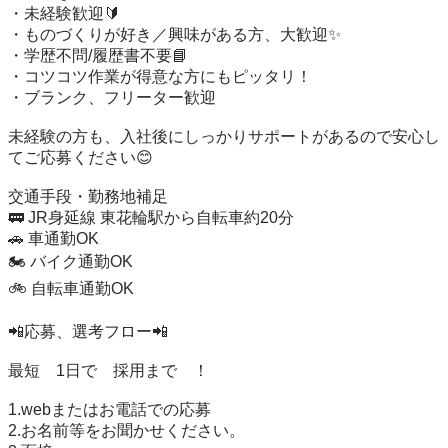
・未経験歓迎🔰

・ものづくりが好き／興味がある方、大歓迎✨

・学歴不問/履歴書不要📘

・コツコツ作業が得意な方にもピッタリ！

・ブランク、フリーター歓迎

未経験の方も、入社後にしっかりサポートがあるので安心し
てご応募ください😊

交通手段・勤務地補足

🚃 JR身延線 東花輪駅から自転車約20分

🚗 車通勤OK

🏍 バイク通勤OK

🚲 自転車通勤OK

📲応募、選考フロー📲

最短　1日で　採用まで　！

1.webまたはお電話での応募

2.お名前等をお聞かせください。
