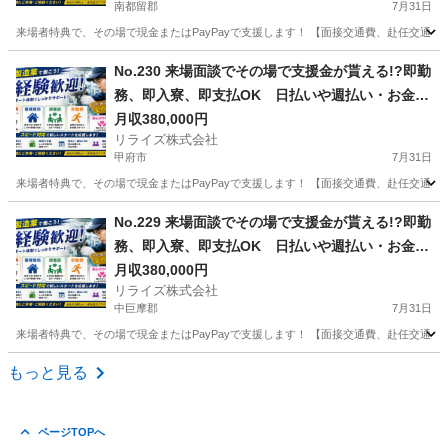
南都留郡
7月31日
来場者特典で、その場で現金またはPayPayで支援します！ 【面接交通費、赴任交通
山梨
南都留郡
その他
業務
No.230 来場面談でその場で支援金が貰える!?即勤
務、即入寮、即支払OK 日払いや週払い・お金住
む場所に困ってる方必見の案件です！簡単な電子
月収380,000円
リライズ株式会社
部品の製造・加工のお仕事♪
甲府市
7月31日
来場者特典で、その場で現金またはPayPayで支援します！ 【面接交通費、赴任交通
山梨
甲府市
その他
No.229 来場面談でその場で支援金が貰える!?即勤
務、即入寮、即支払OK 日払いや週払い・お金住
む場所に困ってる方必見の案件です！簡単な電子
月収380,000円
リライズ株式会社
部品の製造・加工のお仕事♪
中巨摩郡
7月31日
来場者特典で、その場で現金またはPayPayで支援します！ 【面接交通費、赴任交通
山梨
中巨摩郡
その他
もっと見る
ページTOPへ