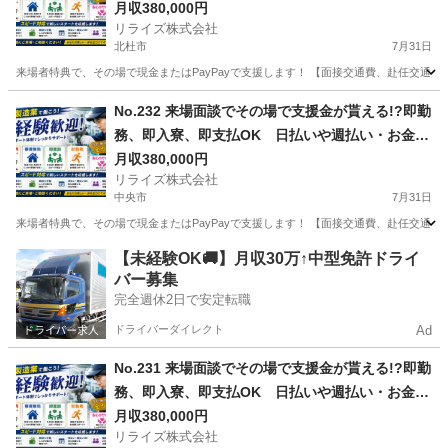
む場所に困ってる方必見の案件です！簡単な電子
月収380,000円
リライズ株式会社
部品の製造・加工のお仕事♪
北杜市
7月31日
来場者特典で、その場で現金またはPayPayで支援します！ 【面接交通費、赴任交通
山梨
北杜市
その他
No.232 来場面談でその場で支援金が貰える!?即勤
務、即入寮、即支払OK 日払いや週払い・お金住
む場所に困ってる方必見の案件です！簡単な電子
月収380,000円
リライズ株式会社
部品の製造・加工のお仕事♪
中央市
7月31日
来場者特典で、その場で現金またはPayPayで支援します！ 【面接交通費、赴任交通
山梨
中央市
その他
業務
【未経験OK🚚】月収30万↑中型免許ドライ
バー募集
完全週休2日で安定転職
ドライバーダイレクト
Ad
No.231 来場面談でその場で支援金が貰える!?即勤
務、即入寮、即支払OK 日払いや週払い・お金住
む場所に困ってる方必見の案件です！簡単な電子
月収380,000円
リライズ株式会社
部品の製造・加工のお仕事♪