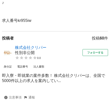
♪

求人番号kr955iw
投稿者
投稿
60
件
株式会社クリパー
性別非公開
フォローする
0.0
身分証
電話番号
法人書類
即入寮・即就業の案件多数！ 株式会社クリパーは、全国で
5000件以上の求人を案内してい...
注意事項
通報