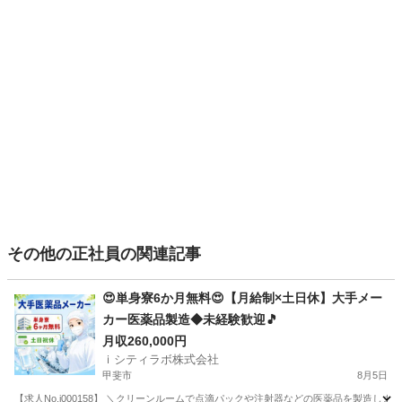
その他の正社員の関連記事
😍単身寮6か月無料😍【月給制×土日休】大手メー
カー医薬品製造◆未経験歓迎🎵
月収260,000円
ｉシティラボ株式会社
甲斐市
8月5日
【求人No.i000158】 ＼クリーンルームで点滴パックや注射器などの医薬品を製造します💉