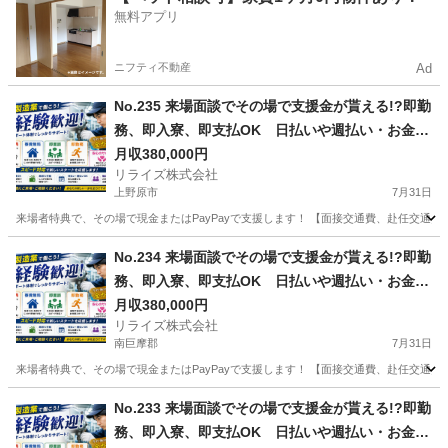
無料アプリ
ニフティ不動産
Ad
No.235 来場面談でその場で支援金が貰える!?即勤
務、即入寮、即支払OK 日払いや週払い・お金住
む場所に困ってる方必見の案件です！簡単な電子
月収380,000円
リライズ株式会社
部品の製造・加工のお仕事♪
上野原市
7月31日
来場者特典で、その場で現金またはPayPayで支援します！ 【面接交通費、赴任交通
山梨
上野原市
その他
業務
No.234 来場面談でその場で支援金が貰える!?即勤
務、即入寮、即支払OK 日払いや週払い・お金住
む場所に困ってる方必見の案件です！簡単な電子
月収380,000円
リライズ株式会社
部品の製造・加工のお仕事♪
南巨摩郡
7月31日
来場者特典で、その場で現金またはPayPayで支援します！ 【面接交通費、赴任交通
山梨
南巨摩郡
その他
No.233 来場面談でその場で支援金が貰える!?即勤
務、即入寮、即支払OK 日払いや週払い・お金住