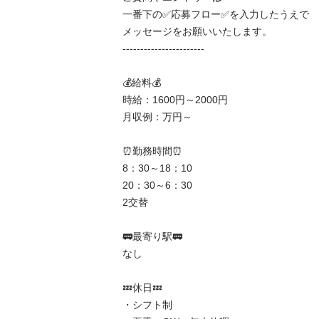
一番下の✅応募フロー✅を入力したうえで

メッセージをお願いいたします。

-----------------------

💰給料💰

時給：1600円～2000円

月収例：万円～

⏰勤務時間⏰

8：30～18：10

20：30～6：30

2交替

🚃最寄り駅🚃

なし

💤休日💤

・シフト制
