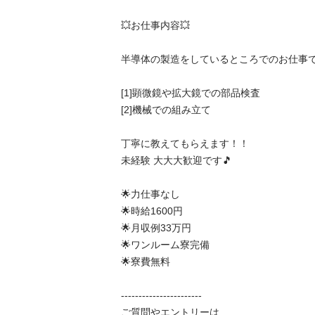
💥お仕事内容💥

半導体の製造をしているところでのお仕事です。
[1]顕微鏡や拡大鏡での部品検査

[2]機械での組み立て

丁寧に教えてもらえます！！

未経験 大大大歓迎です🎵

🌟力仕事なし

🌟時給1600円

🌟月収例33万円

🌟ワンルーム寮完備

🌟寮費無料

-----------------------

ご質問やエントリーは
