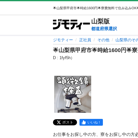
山梨
版
都道府県選択
ジモティー
正社員
その他
山梨県のそ
🌟山梨県甲府市🌟時給1600円🌟
D : 1fyf5h）
ポスト
いいね！
お仕事をお探し中の方、寮をお探し中の方必見✨