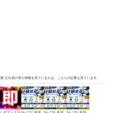
... 山梨 正社員の求人情報を見ている人は、こちらの記事も見ています。
≪ 金欠レスキ
No.237 来場
No.236 来場
No.235 来場