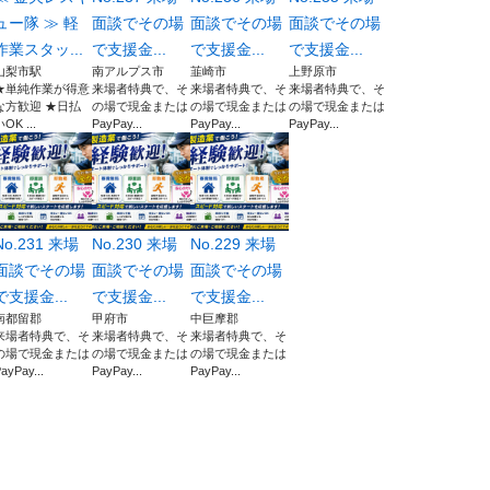
ュー隊 ≫ 軽
面談でその場
面談でその場
面談でその場
作業スタッ...
で支援金...
で支援金...
で支援金...
山梨市駅
南アルプス市
韮崎市
上野原市
★単純作業が得意
来場者特典で、そ
来場者特典で、そ
来場者特典で、そ
な方歓迎 ★日払
の場で現金または
の場で現金または
の場で現金または
OK ...
PayPay...
PayPay...
PayPay...
No.231 来場
No.230 来場
No.229 来場
面談でその場
面談でその場
面談でその場
で支援金...
で支援金...
で支援金...
南都留郡
甲府市
中巨摩郡
来場者特典で、そ
来場者特典で、そ
来場者特典で、そ
の場で現金または
の場で現金または
の場で現金または
ayPay...
PayPay...
PayPay...