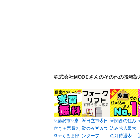
株式会社MODE
さんのその他の投稿記
✨藤沢市✨寮
🌟日立市🌟日
🌟関西の住み
付き＋寮費無
勤のみ🌟カウ
込み求人最大
料✨くるま部
ンターフ...
の好待遇🌟...