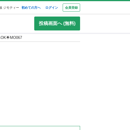
板 ジモティー
初めての方へ
ログイン
会員登録
投稿画面へ (無料)
K🌟MO067