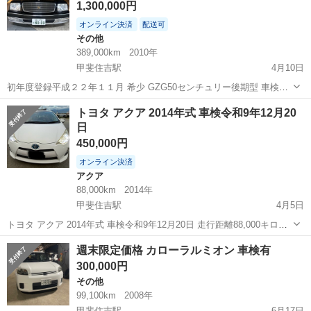
1,300,000円
オンライン決済
配送可
その他
389,000km
2010年
甲斐住吉駅
4月10日
初年度登録平成２２年１１月 希少 GZG50センチュリー後期型 車検令
和９年５月迄 元法人車 点検記録簿有り 実走行 389000km カラー
山梨
甲府市
甲斐住吉駅
その他
100万
トヨタ アクア 2014年式 車検令和9年12月20
神威ブラック 無改造フルノーマル フェンダーミラー 純正カーテン
日
完璧な装備です...
450,000円
オンライン決済
アクア
88,000km
2014年
甲斐住吉駅
4月5日
トヨタ アクア 2014年式 車検令和9年12月20日 走行距離88,000キロに
なります。 通勤で使っているので距離増えます。 運転の仕方や走行し
山梨
中巨摩郡
甲斐住吉駅
アクア
走行距離
週末限定価格 カローラルミオン 車検有
た距離にもよりますが、当方は通勤用でしか使ってないですが役1ヶ月
300,000円
に一回だ...
その他
99,100km
2008年
甲斐住吉駅
6月17日