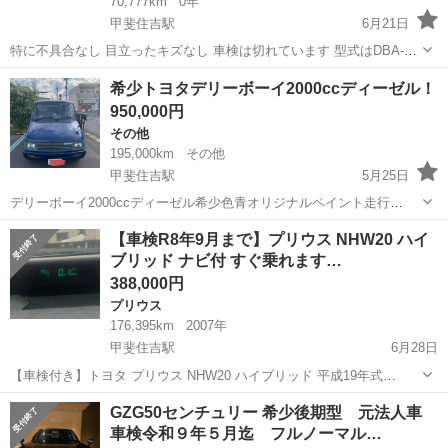
70,777km
0年
甲斐住吉駅
6月21日
特に不具合なし 目立ったキズなし 車検は切れています 型式はDBA‐
AGH30W、 登録年月は平成29年1月です。 現車確認してからご購入お
山梨
甲府市
甲斐住吉駅
アルファード
希少トヨタデリーボーイ2000ccディーゼル！
願いします ※こちらで車検を取る場合は+12万円になります スタッド
950,000円
レ...
その他
195,000km
その他
甲斐住吉駅
5月25日
デリーボーイ2000ccディーゼル希少色青オリジナルペイント走行
195000km去年燃料噴射ポンプとタイミングベルト交換したので機関良
山梨
甲府市
甲斐住吉駅
その他
ディーゼル
【車検R8年9月まで】プリウス NHW20 ハイ
子です！ディーゼルなのでまだまだ安心して乗れます！4ナンバーなの
ブリッド ナビ付 すぐ乗れます…
で自動車税も年間8800円...
388,000円
プリウス
176,395km
2007年
甲斐住吉駅
6月28日
【車検付き】トヨタ プリウス NHW20 ハイブリッド 平成19年式
（2007年） 価格：388,000円（値下げ相談可） 走行距離：
山梨
甲府市
甲斐住吉駅
プリウス
GZG50センチュリー 希少後期型 元法人車
176,395km（多少伸びます） 車検：令和8年9月20日まで 【装備】 ・
車検令和９年５月迄 フルノーマル…
ハイブリッド...