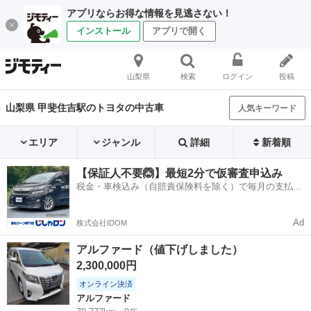
アプリならお得な情報を見逃さない！
インストール
アプリで開く
山梨県
検索
ログイン
投稿
山梨県 甲斐住吉駅のトヨタの中古車
人気キーワード
エリア
ジャンル
詳細
新着順
【保証人不要🙆】最短2分で仮審査申込み
税金・車検込み（自賠責保険料を除く）で毎月の支払額
は一定の自社ローン🚗
Ad
株式会社IDOM
アルファード（値下げしました）
2,300,000円
オンライン決済
アルファード