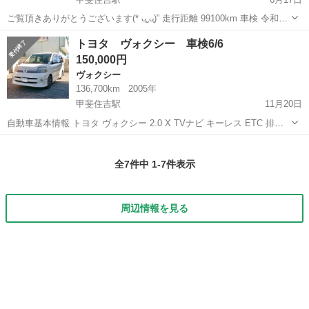
ご覧頂きありがとうございます(* ᴗ͈ˬᴗ͈)” 走行距離 99100km 車検 令和7
年12月 ナビ バックカメラ付 キー×2 スタッドレス付 乗って帰れま
山梨
甲府市
甲斐住吉駅
その他
カローラルミオン
トヨタ ヴォクシー 車検6/6
す！ 陸送等も場所によりますが別途料金にて可能です！ 名義変...
150,000円
ヴォクシー
136,700km
2005年
甲斐住吉駅
11月20日
自動車基本情報 トヨタ ヴォクシー 2.0 X TVナビ キーレス ETC 排気
量 1,990 cc 年式 平成17年 (2005年) 5月 走行距離 136700km 走行距離
山梨
甲府市
甲斐住吉駅
ヴォクシー
走行距離
の状態 実走行 色 白 車検有効...
全7件中 1-7件表示
周辺情報を見る