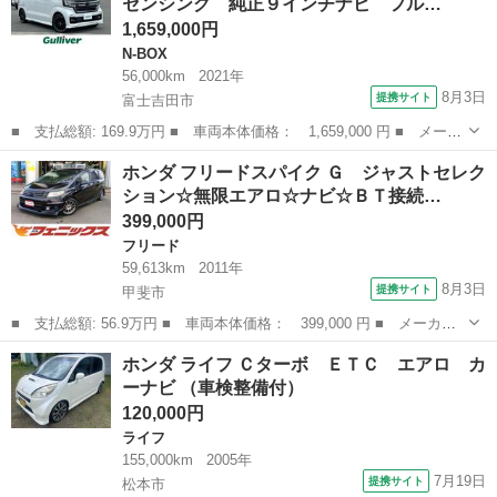
センシング 純正９インチナビ フル…
ター搭載...
1,659,000円
N-BOX
56,000km
2021年
8月3日
提携サイト
富士吉田市
■ 支払総額: 169.9万円 ■ 車両本体価格： 1,659,000 円 ■ メーカ
ー名： ホンダ ■ 車種名： Ｎ－ＢＯＸカスタム ■ グレード
山梨
富士吉田市
N-BOX
ホンダ フリードスパイク Ｇ ジャストセレク
名： Ｌターボ ホンダセンシング 純正９インチナビ フルセグＴ
ション☆無限エアロ☆ナビ☆ＢＴ接続…
Ｖ 両側パワ...
399,000円
フリード
59,613km
2011年
8月3日
提携サイト
甲斐市
■ 支払総額: 56.9万円 ■ 車両本体価格： 399,000 円 ■ メーカー
名： ホンダ ■ 車種名： フリードスパイク ■ グレード名：
山梨
甲斐市
フリード
ホンダ ライフ Ｃターボ ＥＴＣ エアロ カ
Ｇ ジャストセレクション☆無限エアロ☆ナビ☆ＢＴ接続☆ＥＴＣ
ーナビ （車検整備付）
無限エアロ☆ナ...
120,000円
ライフ
155,000km
2005年
7月19日
提携サイト
松本市