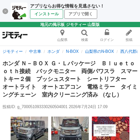
アプリならお得な情報を見逃さない！
インストール
アプリで開く
地元の掲示板 ジモティー 山梨版
山梨県
検索
ログイン
投稿
ジモティー
中古車
ホンダ
N-BOX
山梨県のN-BOX
西八代郡の
ホンダ Ｎ－ＢＯＸ Ｇ・Ｌパッケージ Ｂｌｕｅｔｏ
ｏｔｈ接続 バックモニター 両側パワスラ スマー
トキー２個 プッシュスタート シートリフター
オートライト オートエアコン 電格ミラー タイミ
ングチェーン 室内クリーニング済み （なし）
投稿ID: g_700051093330260504001
2026年7月24日 17:09