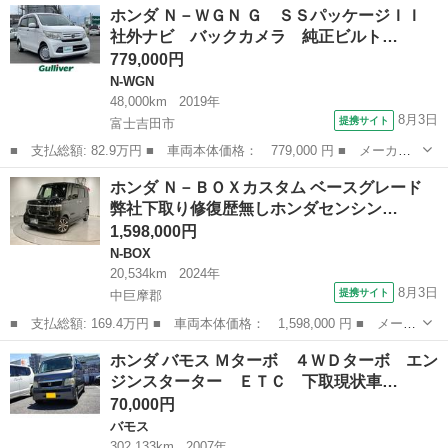
山梨
中巨摩郡
その他
ホンダ Ｎ－ＷＧＮ Ｇ ＳＳパッケージＩＩ
スグレード ワンオーナー修復歴無しホンダセンシング衝突軽減ブレ
社外ナビ バックカメラ 純正ビルト…
ーキレー...
779,000円
N-WGN
48,000km
2019年
8月3日
提携サイト
富士吉田市
■ 支払総額: 82.9万円 ■ 車両本体価格： 779,000 円 ■ メーカー
名： ホンダ ■ 車種名： Ｎ－ＷＧＮ ■ グレード名： Ｇ ＳＳ
山梨
富士吉田市
N-WGN
ホンダ Ｎ－ＢＯＸカスタム ベースグレード
パッケージＩＩ 社外ナビ バックカメラ 純正ビルトインＥＴＣ
弊社下取り修復歴無しホンダセンシン…
ワンセグＴＶ...
1,598,000円
N-BOX
20,534km
2024年
8月3日
提携サイト
中巨摩郡
■ 支払総額: 169.4万円 ■ 車両本体価格： 1,598,000 円 ■ メーカ
ー名： ホンダ ■ 車種名： Ｎ－ＢＯＸカスタム ■ グレード
山梨
中巨摩郡
N-BOX
ホンダ バモス Ｍターボ ４ＷＤターボ エン
名： ベースグレード 弊社下取り修復歴無しホンダセンシング衝突
ジンスターター ＥＴＣ 下取現状車…
軽減ブレーキ...
70,000円
バモス
302,133km
2007年