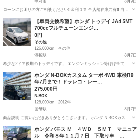
甲府市
8月9日
ローンにお困りの方ご相談ください❗️ 金利０％ 全店舗在庫共有❗️❗️ 自社
ローン最大手❗️❗️❗️ ・勤続年数の短い方🆗 ・自営業をされている方🆗 ・
山梨
甲府市
ステップワゴン
スパーダ
【車両交換希望】ホンダ トゥデイ JA4 5MT
専業主婦をされている方🆗 ・自己破産・任意整理のご経験の...
700ccフルチューンエンジ…
0円
その他
126,000km
その他
酒折駅
8月7日
希少な2ドア後期のトゥデイです。 エンジンミッション等ほぼ全てに
手が入ってるフルチューニングされてる車両です。詳細下記に記載し
山梨
甲府市
酒折駅
その他
車両
ホンダ N-BOXカスタム ターボ 4WD 車検R9
ます。 走行距離：126000キロ AT車ベース 車検2年付 4ナンバー・2名
年7月まで！ドラレコ・レー…
乗車 ホワイトパー...
275,000円
N-BOX
128,000km
2012年
国母駅
8月7日
商品説明 ご覧いただきありがとうございます。 ホンダ N-BOXカスタ
ム ターボ 4WDの出品です。 【車両情報】 ・平成24年（2012年）3月
山梨
中巨摩郡
国母駅
N-BOX
ホンダ バモス Ｍ ４ＷＤ ５ＭＴ マニュア
登録 ・走行距離：約127,600km ・車検：令和9年7月まで ・AT...
ル 令和８年１１月７日 下取り車 …