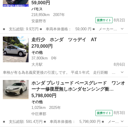
59,000円
バモス
218,850km
2007年
8月2日
提携サイト
安曇野市
■ 支払総額: 9.9万円 ■ 車両本体価格： 59,000 円 ■ メーカー
名： ホンダ ■ 車種名： バモス ■ グレード名： Ｍ ４ＷＤ
長野
安曇野市
バモス
走行少 ホンダ ツゥデイ AT
５ＭＴ マニュアル 令和８年１１月７日 下取り車 ローン クレ
270,000円
ジット ■ 排気...
その他
37,800km
0年
大月駅
8月6日
車検が有る為名義変更後の引渡しです。 平成５年式 走行距離
37,800㌔（実走行） 車検令和10年5月17日 当時のナンバー付いてま
山梨
大月市
大月駅
その他
ホンダ プレリュード ベースグレード ワンオ
す。 前後バンパーキズ、塗装剥れ有りますがその他は艶も有り内装も
ーナー修復歴無しホンダセンシング衝…
含めキレイな車両です。...
5,798,000円
その他
1,025km
2025年
8月3日
提携サイト
中巨摩郡
■ 支払総額: 591.4万円 ■ 車両本体価格： 5,798,000 円 ■ メーカ
ー名： ホンダ ■ 車種名： プレリュード ■ グレード名： ベー