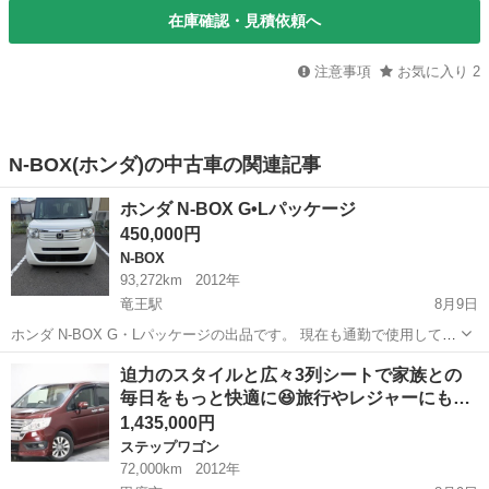
在庫確認・見積依頼へ
注意事項
お気に入り
2
N-BOX(ホンダ)の中古車の関連記事
ホンダ N-BOX G•Lパッケージ
450,000円
N-BOX
93,272km
2012年
竜王駅
8月9日
ホンダ N-BOX G・Lパッケージの出品です。 現在も通勤で使用してい
るため、走行距離は多少伸びます。 【車両情報】 ・平成24年（2012
山梨
甲府市
竜王駅
N-BOX
迫力のスタイルと広々3列シートで家族との
年）式 ・N-BOX G・Lパッケージ ・型式 DBA-JF1 ・660cc ...
毎日をもっと快適に😆旅行やレジャーにも…
1,435,000円
ステップワゴン
72,000km
2012年