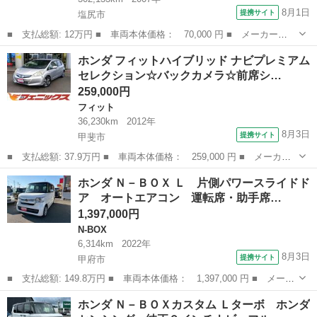
8月1日
提携サイト
塩尻市
■ 支払総額: 12万円 ■ 車両本体価格： 70,000 円 ■ メーカー
名： ホンダ ■ 車種名： バモス ■ グレード名： Ｍターボ ４
長野
塩尻市
バモス
ホンダ フィットハイブリッド ナビプレミアム
ＷＤターボ エンジンスターター ＥＴＣ 下取現状車 乗って帰れ
セレクション☆バックカメラ☆前席シ…
ます。 ■ 排気量...
259,000円
フィット
36,230km
2012年
8月3日
提携サイト
甲斐市
■ 支払総額: 37.9万円 ■ 車両本体価格： 259,000 円 ■ メーカー
名： ホンダ ■ 車種名： フィットハイブリッド ■ グレード
山梨
甲斐市
フィット
ホンダ Ｎ－ＢＯＸ Ｌ 片側パワースライドド
名： ナビプレミアムセレクション☆バックカメラ☆前席シートヒー
ア オートエアコン 運転席・助手席…
ター インターナ...
1,397,000円
N-BOX
6,314km
2022年
8月3日
提携サイト
甲府市
■ 支払総額: 149.8万円 ■ 車両本体価格： 1,397,000 円 ■ メーカ
ー名： ホンダ ■ 車種名： Ｎ－ＢＯＸ ■ グレード名： Ｌ 片
山梨
甲府市
N-BOX
ホンダ Ｎ－ＢＯＸカスタム Ｌターボ ホンダ
側パワースライドドア オートエアコン 運転席・助手席シートヒー