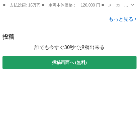
■ 支払総額: 16万円 ■ 車両本体価格： 120,000 円 ■ メーカー
名： ホンダ ■ 車種名： ライフ ■ グレード名： Ｃターボ Ｅ
長野
松本市
ライフ
ＴＣ エアロ カーナビ ■ 排気量： 660cc ■ ドア枚数： 5D ■
もっと見る
ミ...
投稿
誰でも今すぐ30秒で投稿出来る
投稿画面へ (無料)