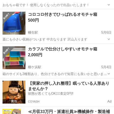
おもちゃ箱です！ 使用しなくなったので出品いたします！
山口
周南市
徳山駅
収納家具
コロコロ付きでひっばれるオモチャ箱
500円
幡生駅
5月6日
蓋にも小さい収納がついます 中古なります 沢山入ります
山口
下関市
幡生駅
収納家具
付き
カラフルで仕分けしやすいオモチャ箱
2,000円
櫛ケ浜駅
5月4日
箱のサイズも2種類あり、色分けできるので知育にも良いかと思いま
す。 片付けがスムーズでした！ 下松市内で取引できる方を優先いたし
山口
周南市
櫛ケ浜駅
収納家具
【実家の押し入れ整理】眠っている人形あり
ます。
ませんか？
状態が悪くてもOK🙆‍♀️査定0円‼️
Ad
COYASH
≪月収33万円・派遣社員≫機械操作・製造補