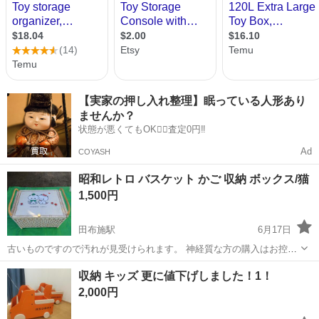
【実家の押し入れ整理】眠っている人形あり
ませんか？
状態が悪くてもOK🙆‍♀️査定0円‼️
Ad
COYASH
昭和レトロ バスケット かご 収納 ボックス/猫
1,500円
田布施駅
6月17日
古いものですので汚れが見受けられます。 神経質な方の購入はお控え
下さい。 現状にて宜しくお願い致します。
山口
熊毛郡
田布施駅
収納家具
バスケット
収納 キッズ 更に値下げしました！1！
2,000円