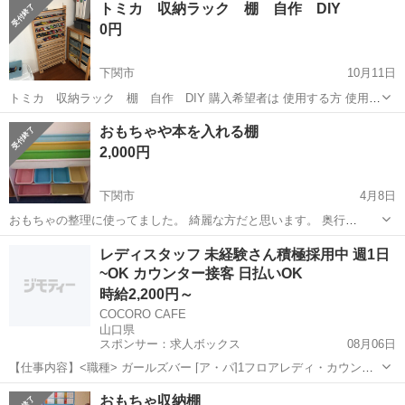
トミカ 収納ラック 棚 自作 DIY
0円
下関市
10月11日
トミカ 収納ラック 棚 自作 DIY 購入希望者は 使用する方 使用目
的 定形文章不可でお願いします。 子供のために、3年前に作成しまし
山口
下関市
収納家具
DIY
おもちゃや本を入れる棚
た。 もう、使わないため、どなたか引き継いでください。 素人のDIY
2,000円
です。。あまり、...
下関市
4月8日
おもちゃの整理に使ってました。 綺麗な方だと思います。 奥行
27cm、高さ80cm、幅87cm 写真のプラの箱もあります。 直接渡せる
山口
下関市
収納家具
レディスタッフ 未経験さん積極採用中 週1日
かたお願いします。
~OK カウンター接客 日払いOK
時給2,200円～
COCORO CAFE
山口県
スポンサー：求人ボックス
08月06日
【仕事内容】<職種> ガールズバー [ア・パ]1フロアレディ・カウンタ
ーレディ(ナイトワーク系)、2クラブ・スナック系ホールスタッフ(ナイ
アルバイト・パート
おもちゃ収納棚
トワーク系) <雇用形態> アルバイト・パート <給与> [ア・パ]1時給