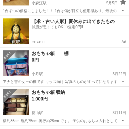
小森江駅
5月5日
1台ずつの価格にしました！！ 1台は傷が目立ち使用感あり、最後の2
枚の写真を参考にしてください。（こちらは目立った傷があるのでこ
山口
下関市
小森江駅
収納家具
asobo
【求・古い人形】夏休みに出てきたもの
ちらは1000円でお譲りします） 2台目は所々傷ありですが状態は良い
状態が悪くてもOK🙆‍♀️査定0円‼️
です。 （こちらは2000...
Ad
COYASH
おもちゃ箱 棚
0円
小月駅
3月22日
アナと雪の女王の棚です キッズ向け 写真のものがすべてになります
山口
下関市
小月駅
収納家具
アナと雪の女王
おもちゃ箱 収納
1,000円
徳山駅
3月11日
横約85cm 縦約75cm 奥行約28cm です。 子供のおもちゃ入れとして使
っていました😊 引越しに伴い処分していくので取りに来ていただける
山口
周南市
徳山駅
収納家具