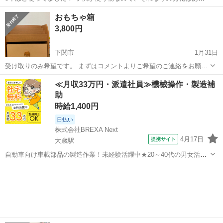
ますが まだまだ使って頂けます！ 別のものを購入したのでお譲りしま
山口
防府市
収納家具
プリンセス
おもちゃ箱
す！
3,800円
下関市
1月31日
受け取りのみ希望です。 まずはコメントよりご希望のご連絡をお願い
します。 詳細はそちらでお伝えいたします。 アルコール除菌して清潔
山口
下関市
収納家具
ピノコロ
≪月収33万円・派遣社員≫機械操作・製造補
な状態でお渡しいたしますが 中古品にはなりますので、ご理解いただ
助
いてからのご購入お願いします...
時給1,400円
日払い
株式会社BREXA Next
4月17日
提携サイト
大歳駅
自動車向け車載部品の製造作業！未経験活躍中★20～40代の男女活躍
中！友達同士での応募OK！備品付きワンルーム寮費無料！赴任旅費会
山口
山口市
大歳駅
その他
社負担！生活支援物資事前対応可◎格安食堂利用可！年間休日135日
♪《山口県山口市》 人気の工...