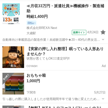
円のお得！！！（定額7,7360円ー手放す額27,000円＝お得50,360
山口
長門市
長門市駅
収納家具
無印良品
≪月収33万円・派遣社員≫機械操作・製造補
円）】 【無印良品】 【背景】遠距離引越しのため、手放します。大変
助
お安くし...
時給1,400円
日払い
株式会社BREXA Next
4月24日
提携サイト
大歳駅
自動車向け車載部品の製造作業！未経験活躍中★20～40代の男女活躍
中！友達同士での応募OK！備品付きワンルーム寮費無料！赴任旅費会
山口
山口市
大歳駅
その他
【実家の押し入れ整理】眠っている人形あり
社負担！生活支援物資事前対応可◎格安食堂利用可！年間休日135日
ませんか？
♪《山口県山口市》 人気の工...
状態が悪くてもOK🙆‍♀️査定0円‼️
Ad
COYASH
おもちゃ箱
1,000円
下関市
5月27日
引っ越しの際に購入しましたが使用期間半年で違う物に変えたため使
っていただける方にお譲りしたいです。 サイドに子供の落書き（鉛筆
山口
下関市
収納家具
プラケース