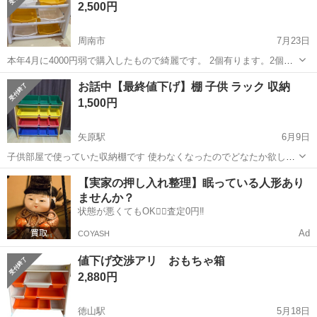
2,500円
周南市
7月23日
本年4月に4000円弱で購入したもので綺麗です。 2個有ります。2個セ
ットで購入頂ければ、4500円とさせていただきます。事業所閉鎖で不
山口
周南市
収納家具
よろしくお願いします
お話中【最終値下げ】棚 子供 ラック 収納
要になったものです。 取りに来てくださる方、よろしくお願いしま
1,500円
す。
矢原駅
6月9日
子供部屋で使っていた収納棚です 使わなくなったのでどなたか欲しい
方貰ってください 赤のケースがの角に少しヒビが入ってます テープで
山口
山口市
矢原駅
収納家具
ラック
【実家の押し入れ整理】眠っている人形あり
止めて使っていました 仕事の時間が不規則な為、 引き取り時間は要相
ませんか？
談でお願いします プラス料...
状態が悪くてもOK🙆‍♀️査定0円‼️
Ad
COYASH
値下げ交渉アリ おもちゃ箱
2,880円
徳山駅
5月18日