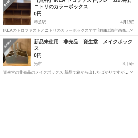
【無料】IKEA トロファスト(フレームのみ)、
なので消えるかも）反対サイドにセロテープ剥がしたときの小さい塗
ニトリのカラーボックス
装剥げ有り プラケースに子供の名...
0円
琴芝駅
4月18日
IKEAのトロファストとニトリのカラーボックスです 詳細は添付画像を
見てください 子供のおもちゃ収納に使っていたのですが必要なくなっ
山口
宇部市
琴芝駅
収納家具
トロファスト
新品未使用 非売品 資生堂 メイクボック
たので譲りたいです トロファストはボックスを別で使っているのでフ
ス
レームのみになります ボッ...
0円
光市
8月5日
資生堂の非売品のメイクボックス 新品で箱から出したばかりですが、
劣化により内側の生地がべた付いております。 サイズ 縦25㎝ 横18.5
山口
光市
収納家具
資生堂
㎝ 高さ10㎝ お引き渡しは光駅周辺で