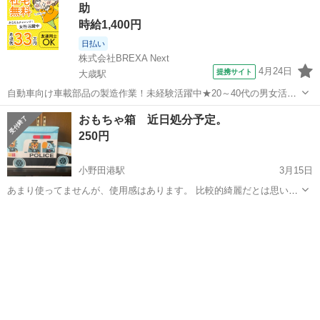
助
時給1,400円
日払い
株式会社BREXA Next
4月24日
提携サイト
大歳駅
自動車向け車載部品の製造作業！未経験活躍中★20～40代の男女活躍
中！友達同士での応募OK！備品付きワンルーム寮費無料！赴任旅費会
山口
山口市
大歳駅
その他
おもちゃ箱 近日処分予定。
社負担！生活支援物資事前対応可◎格安食堂利用可！年間休日135日
250円
♪《山口県山口市》 人気の工...
小野田港駅
3月15日
あまり使ってませんが、使用感はあります。 比較的綺麗だとは思いま
すが神経質な方はご遠慮ください。 1500円ほどで購入したと思いま
山口
山陽小野田市
小野田港駅
収納家具
それなり
す。 小さなお子さんなら上に座れると思います。 横56cm 高さ32cm
幅26cm