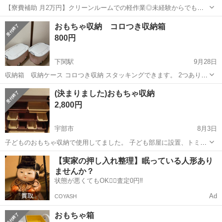
【寮費補助 月2万円】クリーンルームでの軽作業◎未経験からでも月
収31万円可能★／空調完備×重量物無し！★20～40代男性活躍中★ デ
山口
美祢市
その他
おもちゃ収納 コロつき収納箱
ジタル部品の製造／重量物もありません！ 【業務内容】 小型電子部品
800円
の製造をお任せします。...
下関駅
9月28日
収納箱 収納ケース コロつき収納 スタッキングできます。 2つありま
す。2つセットの値段です。 サイズ 約57×38×30 目立った汚れ、破れ
山口
下関市
下関駅
収納家具
スタッキング
(決まりました)おもちゃ収納
ないですが中古品ご理解頂き購入お願いいたします。
2,800円
宇部市
8月3日
子どものおもちゃ収納で使用してました。 子ども部屋に設置、トミカ
やプラレール等を収納していたため、それにともなうスレ、傷はあり
山口
宇部市
収納家具
子ども
【実家の押し入れ整理】眠っている人形あり
ます。 ご理解の上ご購入ください。 サイズ 幅83cm 奥行28cm 高
ませんか？
80cm ・上段は...
状態が悪くてもOK🙆‍♀️査定0円‼️
Ad
COYASH
おもちゃ箱