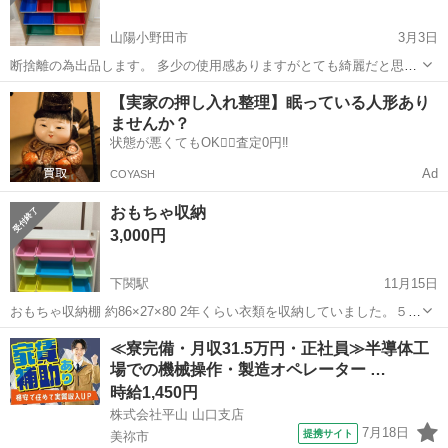
山陽小野田市
3月3日
断捨離の為出品します。 多少の使用感ありますがとても綺麗だと思い
ます。 バラして保管してますので組み立てはご自身で行なって下さ
山口
山陽小野田市
収納家具
ボックス
【実家の押し入れ整理】眠っている人形あり
い。
ませんか？
状態が悪くてもOK🙆‍♀️査定0円‼️
Ad
COYASH
おもちゃ収納
3,000円
下関駅
11月15日
おもちゃ収納棚 約86×27×80 2年くらい衣類を収納していました。５枚
目の写真のような足の部分にスレはありますが、他は美品です。とは
山口
下関市
下関駅
収納家具
衣類
≪寮完備・月収31.5万円・正社員≫半導体工
いえ、中古品ですのでご理解頂き購入お願いいたします。
場での機械操作・製造オペレーター …
時給1,450円
株式会社平山 山口支店
7月18日
提携サイト
美祢市