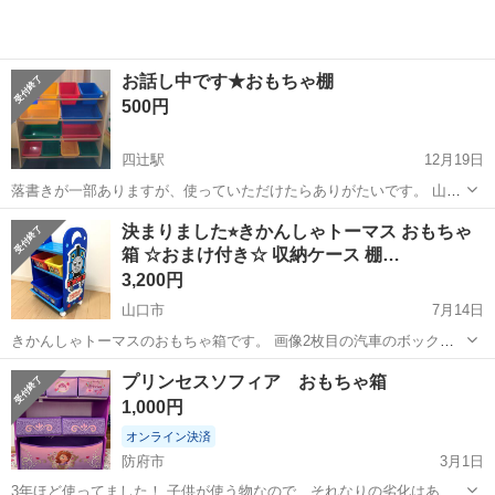
お話し中です★おもちゃ棚
500円
四辻駅
12月19日
落書きが一部ありますが、使っていただけたらありがたいです。 山口
市秋穂まで取りに来ていただけると助かります。
山口
山口市
四辻駅
収納家具
決まりました⭐︎きかんしゃトーマス おもちゃ
箱 ☆おまけ付き☆ 収納ケース 棚…
3,200円
山口市
7月14日
きかんしゃトーマスのおもちゃ箱です。 画像2枚目の汽車のボックス3
個、ゾウさんのボックス1個、トーマスのレジャーシートはおまけでお
山口
山口市
収納家具
ボックス
プリンセスソフィア おもちゃ箱
付けします。 ☆きかんしゃトーマスのおもちゃ箱☆ ～サイズ～ 本体/
1,000円
約 横50...
オンライン決済
防府市
3月1日
3年ほど使ってました！ 子供が使う物なので、それなりの劣化はあり