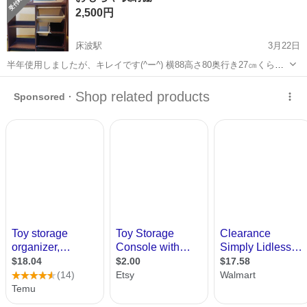
2,500円
2,200円～、2...
床波駅
3月22日
半年使用しましたが、キレイです(^ー^) 横88高さ80奥行き27㎝くらい
です
山口
宇部市
床波駅
収納家具