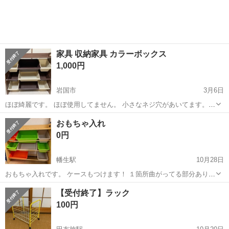
家具 収納家具 カラーボックス
1,000円
岩国市
3月6日
ほぼ綺麗です。 ほぼ使用してません。 小さなネジ穴があいてます。
写真で確認してください。 現金交換になります。 引き取りに来られる
山口
岩国市
収納家具
ネジ
おもちゃ入れ
方限定に なります。 よろしくお願いします。
0円
幡生駅
10月28日
おもちゃ入れです。 ケースもつけます！ １箇所曲がってる部分ありで
す。引越しの為10月29日の引き取り限定です！ 返品など不可で宜しく
山口
下関市
幡生駅
収納家具
ケース
【受付終了】ラック
お願い致します
100円