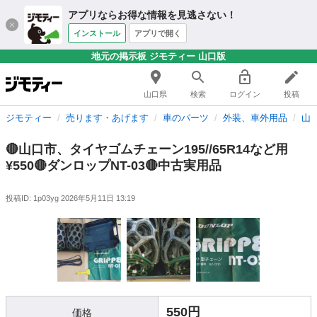
アプリならお得な情報を見逃さない！
インストール
アプリで開く
地元の掲示板 ジモティー 山口版
山口県
検索
ログイン
投稿
ジモティー
売ります・あげます
車のパーツ
外装、車外用品
山
🔴山口市、タイヤゴムチェーン195//65R14など用
¥550🔴ダンロップNT-03🔴中古実用品
投稿ID: 1p03yg
2026年5月11日 13:19
550円
価格