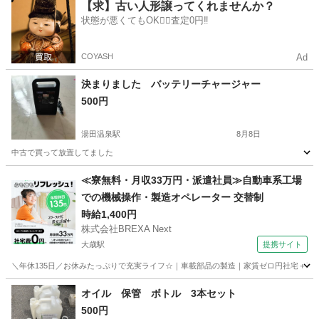
山口
宇部市
宇部岬駅
カーオーディオ
セット
【求】古い人形譲ってくれませんか？
状態が悪くてもOK🙆‍♀️査定0円‼️
COYASH
Ad
決まりました バッテリーチャージャー
500円
湯田温泉駅
8月8日
中古で買って放置してました
山口
山口市
湯田温泉駅
メンテナンス用品
≪寮無料・月収33万円・派遣社員≫自動車系工場
での機械操作・製造オペレーター 交替制
時給1,400円
株式会社BREXA Next
大歳駅
提携サイト
＼年休135日／お休みたっぷりで充実ライフ☆｜車載部品の製造｜家賃ゼロ円社宅＋暮ら
山口
山口市
大歳駅
その他
オイル 保管 ボトル 3本セット
500円