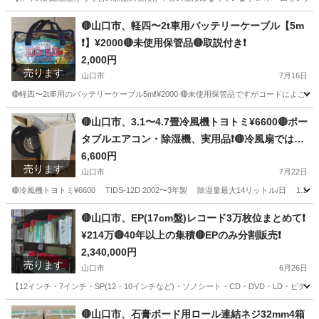
山口
山口市
生活家電
延長コード
🔴山口市、軽四〜2t車用バッテリーケーブル【5m
❗】¥2000🔴未使用保管品🔴取説付き❗
2,000円
売ります
山口市
7月16日
🔴軽四〜2t車用のバッテリーケーブル5m❗¥2000 🔴未使用保管品ですがコードによごれがあ
山口
山口市
セキュリティ用品
2t車
🔴山口市、3.1〜4.7畳冷風機トヨトミ¥6600🔴ポー
タブルエアコン・除湿機、実用品❗🔴冷風扇ではあ
りません
6,600円
売ります
山口市
7月22日
🔴冷風機トヨトミ¥6600 TIDS-12D 2002〜3年製 除湿量最大14リットル/日 1.16
山口
山口市
季節、空調家電
冷風機
🔴山口市、EP(17cm盤)レコード3万枚位まとめて❗
¥214万🔴40年以上の集積🔴EPのみ分割販売❗
2,340,000円
売ります
山口市
6月26日
【12インチ・7インチ・SP(12・10インチなど)・ソノシート・CD・DVD・LD・ビデオ
山口
山口市
その他
レコード
🔴山口市、石膏ボード用ロール連結ネジ32mm4箱