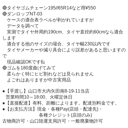
🔴タイヤゴムチェーン195//65R14など用¥550

🔴ダンロップNT-03

　ケースの適合表ラベルが剥がれていますが

　データを調べて

　実測でタイヤ外周約190cm、タイヤ直径約60cmなら適合
します

　適合する他のサイズの場合、タイヤ幅230以内です

　タイヤメーカーや減り具合により誤差があると思いますの
で

　現品確認OKです🙋

🔴ゴムを180度曲げてみて

　柔らかく特にヒビ割れなどは見られません

　よごれはありますが中古実用品

●【手渡し】山口市大内矢田南8-19-11当店

   営業時間10～18:00、火曜定休日

●【直接配達】有料、距離によります。配達別料金です。

●【お支払方法】現金・各種Pay(店頭・配達先)・

　　　　　　　　各種クレジット(店頭のみ)

古物商許可・山口陸運支局許可・一般廃棄物許可