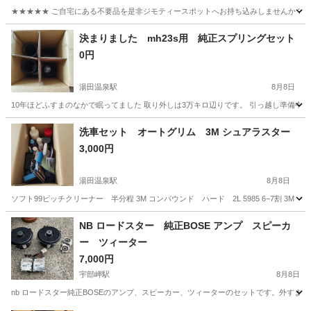
★★★★★ ご自宅にある不要品を是非ジモティースポットへお持ち込みしませんか？ 家
山口
光市
アクセサリー
現地
決まりました mh23s用 純正スプリングセット
0円
湯田温泉駅
8月8日
10年ほどふすまのなかで眠ってました 取り外しは3万キロ辺りです。 引っ越し準備中
山口
山口市
湯田温泉駅
パーツ
洗車セット オートグリム 3M シュアラスター
3,000円
湯田温泉駅
8月8日
ソフト99ビッチクリーナー 半分程 3M コンパウンド ハード 2L 5985 6−7割 3
山口
山口市
湯田温泉駅
メンテナンス用品
NB ロードスター 純正BOSE アンプ スピーカ
ー ツィーター
7,000円
宇部岬駅
8月8日
nb ロードスター純正BOSEのアンプ、スピーカー、ツィーターのセットです。外す