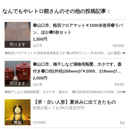
なんでもやレトロ館
さんのその他の投稿記事：
🔴山口市、軽四フロアマット￥1500未使用🔴ラパ
ン、ほか🔴5枚セット
1,500円
売ります
山口市
6月26日
🔴軽四フロアマット￥1500未使用美品です 🔴LAPINラパン～B-SLP03、 ほか最悪
山口
山口市
内装、インテリア
軽四
🔴山口市、梅干しなど漬物用瓶甕、大小です。蓋
付き🔴口径(外径)268mmが￥2000、218mmが￥1
000で🔴ヒビ・欠けは無くきれいです。
2,000円
売ります
山口市
6月4日
🔴梅干しなど漬物用瓶甕、大小です。蓋付き。 🔴口径(外径)268mmが￥2000、218m
山口
山口市
調理器具
梅干し
【求・古い人形】夏休みに出てきたもの
状態が悪くてもOK🙆‍♀️査定0円‼️
COYASH
Ad