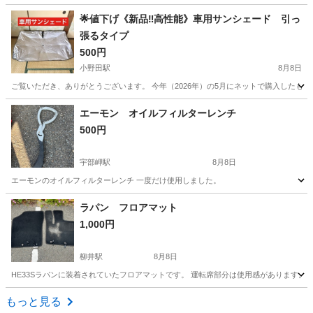
山口
宇部市
宇部岬駅
パーツ
🌟値下げ《新品‼️高性能》車用サンシェード 引っ
張るタイプ
500円
小野田駅
8月8日
ご覧いただき、ありがとうございます。 今年（2026年）の5月にネットで購入したものです
山口
山陽小野田市
小野田駅
内装、インテリア
エーモン オイルフィルターレンチ
500円
サンシェード
宇部岬駅
8月8日
エーモンのオイルフィルターレンチ 一度だけ使用しました。
山口
宇部市
宇部岬駅
メンテナンス用品
エーモン
ラパン フロアマット
1,000円
柳井駅
8月8日
HE33Sラパンに装着されていたフロアマットです。 運転席部分は使用感があります。
山口
柳井市
柳井駅
内装、インテリア
ラパン
もっと見る