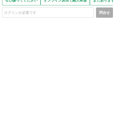
ぜひ譲ってください
オンライン決済で購入希望
まだあります
問合せ
初めての方へ
利用規約
プライバシーポリシー
プライバシー・ステートメント
健全化に資する運用方針
お問い合わせ
運営会社
サイトマップ
ご利用ガイド
フリーワードで探す
PC版で表示
都道府県選択
特定商取引法の表示
利用者情報の外部送信について
© 2011-
2026
Jmty, Inc.