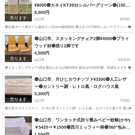
¥8000🔴カネイKT3932シルバーグリーン🔴(100本
x20巻)x4箱🔴未開封
8,000円
売ります
山口市
8月5日
🔴石膏ボード用ロール連結ネジ32mm4箱¥8000 🔴カネイKT3932シルバーグリーン 🔴(10
山口
山口市
その他
🔴山口市、スタッキングチェア2脚¥4500🔴プライ
ウッド材🔴残り2脚です
4,500円
売ります
山口市
6月25日
🔴スタッキングチェア(積み重ねられる)2脚¥4500 新品は¥10000/脚、前後以上です 
山口
山口市
椅子
スタッキングチェア
🔴山口市、片ひじカウチソファ¥3300🔴人工レザ
ー🔴カントリー調・レトロ風・ログハウス風
3,300円
売ります
山口市
7月5日
🔴片肘カウチソファー、2〜3人用 カントリー調・レトロ風・ログハウス風です 横になってT
山口
山口市
家具
ログハウス
🔴山口市、ワンタッチ式折り畳みベビー蚊帳(かや)
￥5420⇒￥1500🔴西川ミッフィー柄🔴360°包み式
👍
1,500円