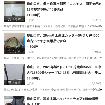
🔴山口市、郷土作家水彩画「コスモス」新宅光男H
13年🔴額560x445🔴美品
11,000円
売ります
山口市
5月11日
🔴山口県宇部市郷土作家水彩画「コスモス」新宅光男H13年作品 🔴額サイズ560x445m
山口
山口市
その他
店頭
🔴山口市、28cm卓上高速カッター(押切り)¥4500
🔴古いですが実用品です👍
4,500円
売ります
山口市
7月5日
🔴卓上高速カッター(押切り)¥4500 現在28cmの切断砥石盤が付いています 🔴古いです
山口
山口市
その他
🔴山口市、2025年製2ドア152L冷蔵庫¥45800⇒中
古¥33800🔴シャープSJ-15E4-W🔴取説付き・美品
❗
33,800円
売ります
山口市
6月20日
🔴2025年製2ドア152L冷蔵庫 ¥45800⇒中古¥33800 🔴シャープSJ-15E4-W 🔴
山口
山口市
キッチン家電
シャープ
🔴山口市、高級本革ハイバックチェア¥5500🔴難
あり現状