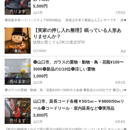
5,500円
売ります
山口市
7月5日
🔴高級本革ハイバックチェア¥5500税込 座面は牛革で裏面は人工レザーです 座ると角
山口
山口市
家具
【実家の押し入れ整理】眠っている人形あ
りませんか？
状態が悪くてもOK🙆‍♀️査定0円‼️
COYASH
Ad
🔴山口市、ガラスの置物・動物・鳥・花瓶¥100〜
3000🔴新品の1/10位🔴涼しい置物
1,000円
売ります
山口市
8月1日
🔴ガラスの置物・動物・鳥・花瓶¥100〜3000大小各種 🔴新品の1/10位です 🔴涼しい
山口
山口市
その他
山口市、延長コード各種￥50/1m～￥9800/50mリ
ール🔴コードリール・室内延長など🔴実用品
3,800円
売ります
山口市
6月4日
【昨今の銅線値上がりで昔の新品の値段が中古の値段になっています💦 ホームセンターなどで