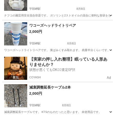
宇部岬駅
8月8日
ナフコの園芸用安全混合容器です。 ガソリンと2ストオイルの混合に便利な形状をし
山口
宇部市
宇部岬駅
メンテナンス用品
オイル
ワコーズヘッドライトリペア
2,000円
宇部岬駅
8月8日
ワコーズヘッドライトリペアです。 黄ばみくすみ取れます。 残量半分くらいです。
山口
宇部市
宇部岬駅
メンテナンス用品
【実家の押し入れ整理】眠っている人形あ
りませんか？
状態が悪くてもOK🙆‍♀️査定0円‼️
COYASH
Ad
減衰調整延長ケーブル2本
2,000円
宇部岬駅
8月8日
減衰調整延長ケーブルです。 KTSのものだったと思います。 未使用品です。