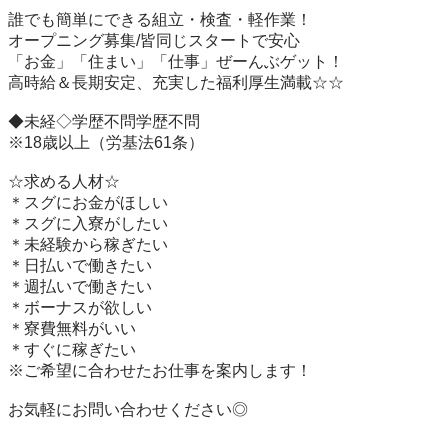
誰でも簡単にできる組立・検査・軽作業！

オープニング募集/皆同じスタートで安心　　　　

「お金」「住まい」「仕事」ぜーんぶゲット！　　　　　

高時給＆長期安定、充実した福利厚生満載☆☆

◆未経◇学歴不問学歴不問

※18歳以上（労基法61条）

☆求める人材☆

＊スグにお金がほしい

＊スグに入寮がしたい

＊未経験から稼ぎたい

＊日払いで働きたい

＊週払いで働きたい

＊ボーナスが欲しい

＊寮費無料がいい　

＊すぐに稼ぎたい

※ご希望に合わせたお仕事を案内します！

お気軽にお問い合わせください◎