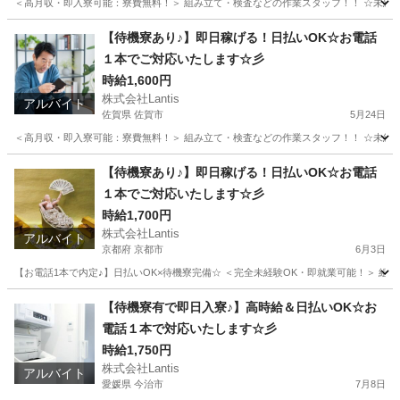
＜高月収・即入寮可能：寮費無料！＞ 組み立て・検査などの作業スタッフ！！ ☆未経験でも
広島
安芸郡
工場
時給
【待機寮あり♪】即日稼げる！日払いOK☆お電話
１本でご対応いたします☆彡
時給1,600円
株式会社Lantis
アルバイト
佐賀県 佐賀市
5月24日
＜高月収・即入寮可能：寮費無料！＞ 組み立て・検査などの作業スタッフ！！ ☆未経験でも
佐賀
佐賀市
工場
時給
【待機寮あり♪】即日稼げる！日払いOK☆お電話
１本でご対応いたします☆彡
時給1,700円
株式会社Lantis
アルバイト
京都府 京都市
6月3日
【お電話1本で内定♪】日払いOK×待機寮完備☆ ＜完全未経験OK・即就業可能！＞ 組み立て
京都
京都市
工場
時給
【待機寮有で即日入寮♪】高時給＆日払いOK☆お
電話１本で対応いたします☆彡
時給1,750円
株式会社Lantis
アルバイト
愛媛県 今治市
7月8日