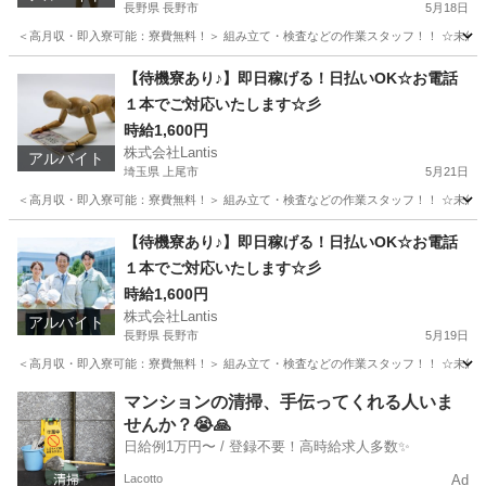
長野県 長野市
5月18日
＜高月収・即入寮可能：寮費無料！＞ 組み立て・検査などの作業スタッフ！！ ☆未経験でも
長野
長野市
工場
時給
【待機寮あり♪】即日稼げる！日払いOK☆お電話
１本でご対応いたします☆彡
時給1,600円
株式会社Lantis
アルバイト
埼玉県 上尾市
5月21日
＜高月収・即入寮可能：寮費無料！＞ 組み立て・検査などの作業スタッフ！！ ☆未経験でも
埼玉
上尾市
工場
時給
【待機寮あり♪】即日稼げる！日払いOK☆お電話
１本でご対応いたします☆彡
時給1,600円
株式会社Lantis
アルバイト
長野県 長野市
5月19日
＜高月収・即入寮可能：寮費無料！＞ 組み立て・検査などの作業スタッフ！！ ☆未経験でも
長野
長野市
工場
時給
マンションの清掃、手伝ってくれる人いま
せんか？😭🙏
日給例1万円〜 / 登録不要！高時給求人多数✨
Lacotto
Ad