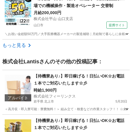
場での機械操作・製造オペレーター 交替制
月給200,000円
株式会社平山 山口支店
山口市
提携サイト
＼お祝い金総額50万円／大手医療機器メーカーの製造補助｜月給制で暮らしに余裕♪｜家
山口
山口市
その他
もっと見る
株式会社Lantis
さんのその他の投稿記事：
【待機寮あり♪】即日稼げる！日払いOK☆お電話
１本でご対応いたします☆彡
時給1,900円
株式会社フィーリンクス
アルバイト
岩手県 北上市
5月20日
＜高月収・即入寮可能：寮費無料！＞ 組み立て・検査などの作業スタッフ！！ ☆未経験でも
岩手
北上市
軽作業
時給
【待機寮あり♪】即日稼げる！日払いOK☆お電話
１本でご対応いたします☆彡