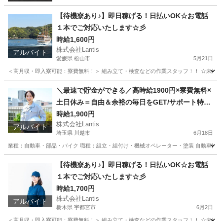
【待機寮あり♪】即日稼げる！日払いOK☆お電話
１本でご対応いたします☆彡
時給1,600円
株式会社Lantis
アルバイト
愛媛県 松山市
5月21日
＜高月収・即入寮可能：寮費無料！＞ 組み立て・検査などの作業スタッフ！！ ☆未経験でも
愛媛
松山市
工場
時給
＼最速で貯金ができる／高時給1900円×寮費無料×
土日休み＝自由＆余裕の毎日をGET/サポート特典
あり♪
時給1,900円
株式会社Lantis
アルバイト
埼玉県 川越市
6月18日
業種：自動車・部品・バイク 職種：組立・組付け・機械オペレーター・塗装 自動車部品の
埼玉
川越市
工場
無料
【待機寮あり♪】即日稼げる！日払いOK☆お電話
１本でご対応いたします☆彡
時給1,700円
株式会社Lantis
アルバイト
栃木県 宇都宮市
6月2日
＜高月収・即入寮可能：寮費無料！＞ 組み立て・検査などの作業スタッフ！！ ☆未経験でも