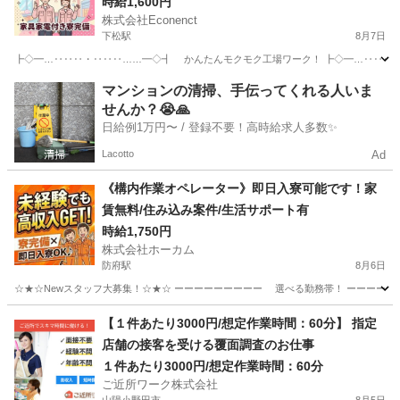
り！
時給1,600円
株式会社Econenct
下松駅
8月7日
┣◇━…‥‥‥・‥‥‥……━◇┫ かんたんモクモク工場ワーク！ ┣◇━…‥‥‥・‥
山口
下松市
下松駅
工場
給料
マンションの清掃、手伝ってくれる人いま
せんか？😭🙏
日給例1万円〜 / 登録不要！高時給求人多数✨
Lacotto
Ad
《構内作業オペレーター》即日入寮可能です！家
賃無料/住み込み案件/生活サポート有
時給1,750円
株式会社ホーカム
防府駅
8月6日
☆★☆Newスタッフ大募集！☆★☆ ーーーーーーーーー 選べる勤務帯！ ーーーーーー
山口
防府市
防府駅
工場
住み込み
【１件あたり3000円/想定作業時間：60分】 指定
店舗の接客を受ける覆面調査のお仕事
１件あたり3000円/想定作業時間：60分
ご近所ワーク株式会社