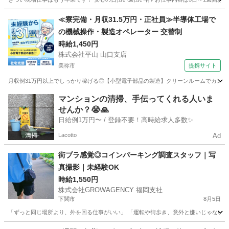
山口
防府市
工場
給料
≪寮完備・月収31.5万円・正社員≫半導体工場で
の機械操作・製造オペレーター 交替制
時給1,450円
株式会社平山 山口支店
美祢市
提携サイト
月収例31万円以上でしっかり稼げる◎【小型電子部品の製造】クリーンルームでカンタン
山口
美祢市
その他
マンションの清掃、手伝ってくれる人いま
せんか？😭🙏
日給例1万円〜 / 登録不要！高時給求人多数✨
Lacotto
Ad
街ブラ感覚◎コインパーキング調査スタッフ｜写
真撮影｜未経験OK
時給1,550円
株式会社GROWAGENCY 福岡支社
下関市
8月5日
「ずっと同じ場所より、外を回る仕事がいい」 「運転や街歩き、意外と嫌いじゃない」 そん
山口
下関市
その他
スタッフ