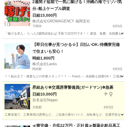
2週間ド短期で一気に稼げる！沖縄の海でリゾバ気
分♪船上ケーブル調査
日給15,000円
株式会社GROWAGENCY 福岡支社
下関市
8月5日
「稼げる求人」 たった2週間頑張れば 手取で20万円です！！ 家賃、食費、光熱費もかか
山口
下関市
その他
客室
【即日仕事が見つかる☆】日払いOK♪待機寮完備
で住まいも安心！
時給1,800円
株式会社Lantis
阿武郡
8月5日
＊＊組み立て・検査などの作業スタッフ＊＊ --- Point1 --- 未経験も就業OK！
山口
阿武郡
工場
スタッフ
昇給あり❇交通誘導警備員(ガードマン)❇急募
日給10,000円
合名会社Noppo
大島郡
8月5日
工事現場で、工事車両の誘導など。 ご自身の車やバイク、自転車など、交通手段を お持ち
山口
大島郡
警備員
ガードマン
≪寮完備・月収22万円・正社員≫製薬化粧品系工