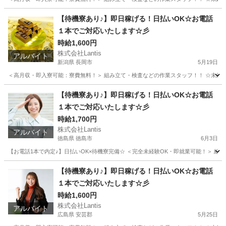
栃木
宇都宮市
工場
時給
【待機寮あり♪】即日稼げる！日払いOK☆お電話
１本でご対応いたします☆彡
時給1,600円
株式会社Lantis
アルバイト
新潟県 長岡市
5月19日
＜高月収・即入寮可能：寮費無料！＞ 組み立て・検査などの作業スタッフ！！ ☆未経験でも
新潟
長岡市
工場
時給
【待機寮あり♪】即日稼げる！日払いOK☆お電話
１本でご対応いたします☆彡
時給1,700円
株式会社Lantis
アルバイト
徳島県 徳島市
6月3日
【お電話1本で内定♪】日払いOK×待機寮完備☆ ＜完全未経験OK・即就業可能！＞ 組み立て
徳島
徳島市
工場
時給
【待機寮あり♪】即日稼げる！日払いOK☆お電話
１本でご対応いたします☆彡
時給1,600円
株式会社Lantis
アルバイト
広島県 安芸郡
5月25日