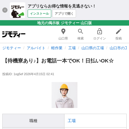
アプリならお得な情報を見逃さない！
インストール
アプリで開く
地元の掲示板 ジモティー 山口版
山口県
検索
ログイン
投稿
ジモティー
アルバイト
軽作業
工場
山口県の工場
山口市の工
【待機寮あり♪】お電話一本でOK！日払いOK☆
投稿ID: 1og5ef
2026年4月15日 02:41
職種
工場