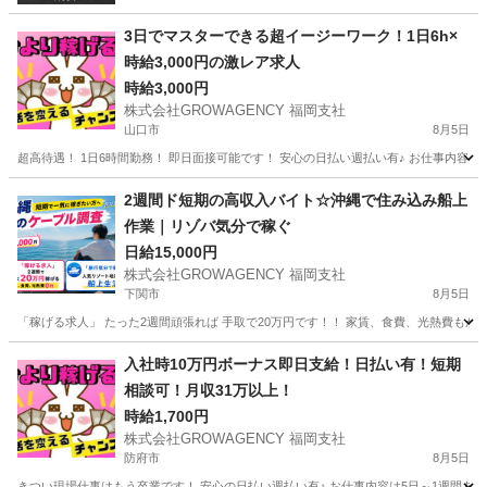
3日でマスターできる超イージーワーク！1日6h×
時給3,000円の激レア求人
時給3,000円
株式会社GROWAGENCY 福岡支社
山口市
8月5日
超高待遇！ 1日6時間勤務！ 即日面接可能です！ 安心の日払い週払い有♪ お仕事内容は
山口
山口市
その他
レア
2週間ド短期の高収入バイト☆沖縄で住み込み船上
作業｜リゾバ気分で稼ぐ
日給15,000円
株式会社GROWAGENCY 福岡支社
下関市
8月5日
「稼げる求人」 たった2週間頑張れば 手取で20万円です！！ 家賃、食費、光熱費もかか
山口
下関市
その他
住み込み
入社時10万円ボーナス即日支給！日払い有！短期
相談可！月収31万以上！
時給1,700円
株式会社GROWAGENCY 福岡支社
防府市
8月5日
きつい現場仕事はもう卒業です！ 安心の日払い週払い有♪ お仕事内容は5日～1週間あれ