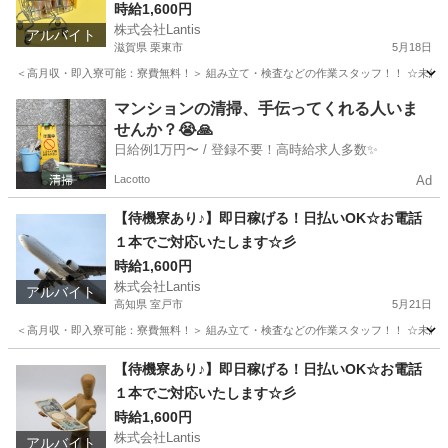
時給1,600円
株式会社Lantis
アルバイト
滋賀県 栗東市
5月18日
＜高月収・即入寮可能：寮費無料！＞ 組み立て・検査などの作業スタッフ！！ ☆未経験でも
滋賀
栗東市
工場
時給
マンションの清掃、手伝ってくれる人いま
せんか？😭🙏
日給例1万円〜 / 登録不要！高時給求人多数✨
Lacotto
Ad
【待機寮あり♪】即日稼げる！日払いOK☆お電話
１本でご対応いたします☆彡
時給1,600円
株式会社Lantis
アルバイト
高知県 室戸市
5月21日
＜高月収・即入寮可能：寮費無料！＞ 組み立て・検査などの作業スタッフ！！ ☆未経験でも
高知
室戸市
工場
時給
【待機寮あり♪】即日稼げる！日払いOK☆お電話
１本でご対応いたします☆彡
時給1,600円
株式会社Lantis
アルバイト