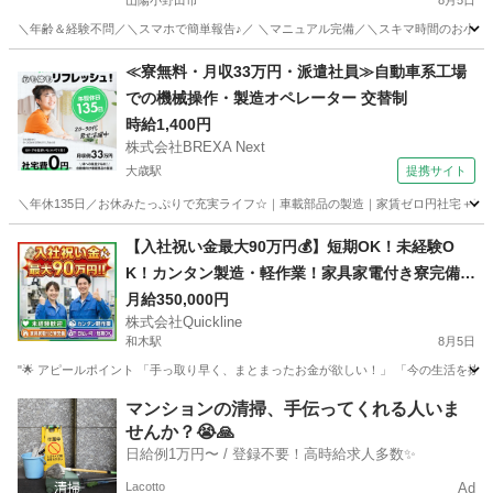
山陽小野田市
8月5日
＼年齢＆経験不問／＼スマホで簡単報告♪／ ＼マニュアル完備／＼スキマ時間のお小遣い
山口
山陽小野田市
その他
≪寮無料・月収33万円・派遣社員≫自動車系工場
での機械操作・製造オペレーター 交替制
時給1,400円
株式会社BREXA Next
大歳駅
提携サイト
＼年休135日／お休みたっぷりで充実ライフ☆｜車載部品の製造｜家賃ゼロ円社宅＋暮ら
山口
山口市
大歳駅
その他
【入社祝い金最大90万円💰】短期OK！未経験O
K！カンタン製造・軽作業！家具家電付き寮完備
🏠
月給350,000円
株式会社Quickline
和木駅
8月5日
"🌟 アピールポイント 「手っ取り早く、まとまったお金が欲しい！」 「今の生活を抜け
山口
山口市
和木駅
工場
時給
マンションの清掃、手伝ってくれる人いま
せんか？😭🙏
日給例1万円〜 / 登録不要！高時給求人多数✨
Lacotto
Ad