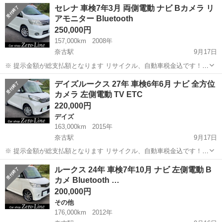
山口
萩市
奈古駅
日産
車両
セレナ 車検7年3月 両側電動 ナビ Bカメラ リ
らない質問、値引き交渉をされる方はコメント、連絡してこないでく
アモニター Bluetooth
ださい。もしされた場合はブロッ...
250,000円
157,000km
2008年
奈古駅
9月17日
※ 提示金額が総支払額となります リサイクル、自動車税金込です！
まず支払い能力がない、約束を守れない、調べれば分かることやくだ
山口
萩市
奈古駅
日産
Bluetooth
デイズルークス 27年 車検6年6月 ナビ 全方位
らない質問、値引き交渉をされる方はコメント、連絡してこないでく
カメラ 左側電動 TV ETC
ださい。もしされた場合はブロッ...
220,000円
デイズ
163,000km
2015年
奈古駅
9月17日
※ 提示金額が総支払額となります リサイクル、自動車税金込です！
まず支払い能力がない、約束を守れない、調べれば分かることやくだ
山口
萩市
奈古駅
デイズ
車両
ルークス 24年 車検7年10月 ナビ 左側電動 B
らない質問、値引き交渉をされる方はコメント、連絡してこないでく
カメ Bluetooth …
ださい。もしされた場合はブロッ...
200,000円
その他
176,000km
2012年