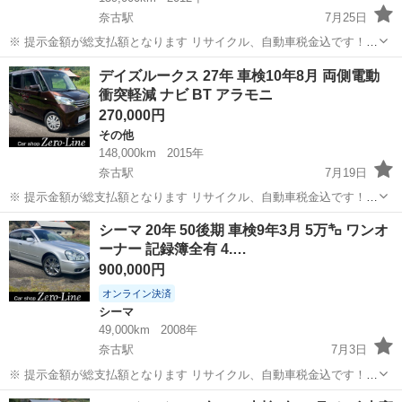
奈古駅
7月25日
※ 提示金額が総支払額となります リサイクル、自動車税金込です！
いきなりの購入はキャンセルさせて頂きます。 県外登録陸送別となり
山口
萩市
奈古駅
エルグランド
車両
デイズルークス 27年 車検10年8月 両側電動
ます。 まず支払い能力がない、約束を守れない、調べれば分かること
衝突軽減 ナビ BT アラモニ
やくだらない質問、値引...
270,000円
その他
148,000km
2015年
奈古駅
7月19日
※ 提示金額が総支払額となります リサイクル、自動車税金込です！
いきなりの購入はキャンセルさせて頂きます。 県外登録陸送別となり
山口
萩市
奈古駅
その他
車両
シーマ 20年 50後期 車検9年3月 5万㌔ ワンオ
ます。 まず支払い能力がない、約束を守れない、調べれば分かること
ーナー 記録簿全有 4.…
やくだらない質問、値...
900,000円
オンライン決済
シーマ
49,000km
2008年
奈古駅
7月3日
※ 提示金額が総支払額となります リサイクル、自動車税金込です！
いきなりの購入はキャンセルさせて頂きます。 県外登録陸送別となり
山口
萩市
奈古駅
シーマ
後期