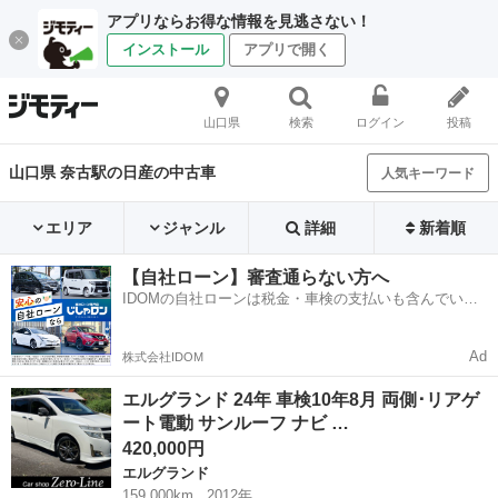
アプリならお得な情報を見逃さない！
インストール
アプリで開く
山口県
検索
ログイン
投稿
山口県 奈古駅の日産の中古車
人気キーワード
エリア
ジャンル
詳細
新着順
【自社ローン】審査通らない方へ
IDOMの自社ローンは税金・車検の支払いも含んでいる
ので毎月の支払額は一定
Ad
株式会社IDOM
エルグランド 24年 車検10年8月 両側･リアゲ
ート電動 サンルーフ ナビ …
420,000円
エルグランド
159,000km
2012年