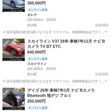
380,000円
オンライン決済
セレナ
160,000km
2014年
奈古駅
12月16日
※ 提示金額が総支払額となります リサイクル、自動車税金込です！
まず支払い能力がない、約束を守れない、調べれば分かることやくだ
山口
萩市
奈古駅
セレナ
Bluetooth
スカイライン V37 26年 車検7年12月 ナビ B
らない質問、値引き交渉をされる方はコメント、連絡してこないでく
カメラ TV BT ETC
ださい。もしされた場合はブロッ...
640,000円
オンライン決済
スカイライン
161,000km
2014年
奈古駅
11月25日
※ 提示金額が総支払額となります リサイクル、自動車税金込です！
まず支払い能力がない、約束を守れない、調べれば分かることやくだ
山口
萩市
奈古駅
スカイライン
車両
デイズ 26年 車検7年3月 ナビ Bカメラ
らない質問、値引き交渉をされる方はコメント、連絡してこないでく
Bluetooth 地デジ アルミ
ださい。もしされた場合はブロッ...
200,000円
オンライン決済