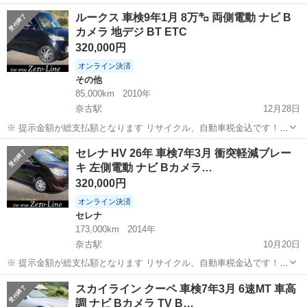
まず支払い能力がない、約束を守れない、調べれば分かることやくだ
山口
萩市
奈古駅
デイズ
車両
ルークス 車検9年1月 8万㌔ 両側電動 ナビ B
らない質問、値引き交渉をされる方はコメント、連絡してこないでく
カメラ 地デジ BT ETC
ださい。もしされた場合はブロッ...
320,000円
オンライン決済
その他
85,000km
2010年
奈古駅
12月28日
※ 提示金額が総支払額となります リサイクル、自動車税金込です！
まず支払い能力がない、約束を守れない、調べれば分かることやくだ
山口
萩市
奈古駅
その他
ルークス
セレナ HV 26年 車検7年3月 衝突軽減ブレー
らない質問、値引き交渉をされる方はコメント、連絡してこないでく
キ 左側電動 ナビ Bカメラ…
ださい。もしされた場合はブロッ...
320,000円
オンライン決済
セレナ
173,000km
2014年
奈古駅
10月20日
※ 提示金額が総支払額となります リサイクル、自動車税金込です！
まず支払い能力がない、約束を守れない、調べれば分かることやくだ
山口
萩市
奈古駅
セレナ
走行距離
スカイライン クーペ 車検7年3月 6速MT 車高
らない質問、値引き交渉をされる方はコメント、連絡してこないでく
調 ナビ Bカメラ TV B…
ださい。もしされた場合はブロッ...