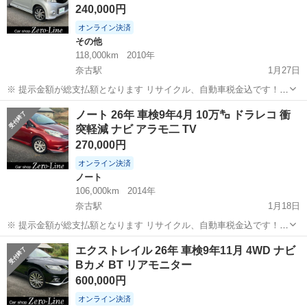
240,000円
オンライン決済
その他
118,000km
2010年
奈古駅
1月27日
※ 提示金額が総支払額となります リサイクル、自動車税金込です！
いきなりの購入はキャンセルさせて頂きます。 県外登録陸送別となり
山口
萩市
奈古駅
その他
ルークス
ノート 26年 車検9年4月 10万㌔ ドラレコ 衝
ます。 まず支払い能力がない、約束を守れない、調べれば分かること
突軽減 ナビ アラモ二 TV
やくだらない質問、値...
270,000円
オンライン決済
ノート
106,000km
2014年
奈古駅
1月18日
※ 提示金額が総支払額となります リサイクル、自動車税金込です！
いきなりの購入はキャンセルさせて頂きます。 県外登録陸送別となり
山口
萩市
奈古駅
ノート
ドラレコ
エクストレイル 26年 車検9年11月 4WD ナビ
ます。 まず支払い能力がない、約束を守れない、調べれば分かること
Bカメ BT リアモニター
やくだらない質問、値引...
600,000円
オンライン決済