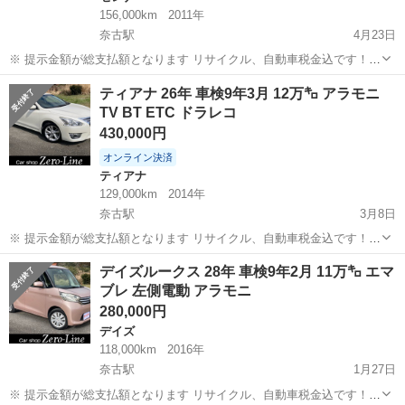
156,000km
2011年
奈古駅
4月23日
※ 提示金額が総支払額となります リサイクル、自動車税金込です！
まず支払い能力がない、約束を守れない、調べれば分かることやくだ
山口
萩市
奈古駅
セレナ
走行距離
ティアナ 26年 車検9年3月 12万㌔ アラモニ
らない質問、値引き交渉をされる方はコメント、連絡してこないでく
TV BT ETC ドラレコ
ださい。もしされた場合はブロッ...
430,000円
オンライン決済
ティアナ
129,000km
2014年
奈古駅
3月8日
※ 提示金額が総支払額となります リサイクル、自動車税金込です！
まず支払い能力がない、約束を守れない、調べれば分かることやくだ
山口
萩市
奈古駅
ティアナ
ドラレコ
デイズルークス 28年 車検9年2月 11万㌔ エマ
らない質問、値引き交渉をされる方はコメント、連絡してこないでく
ブレ 左側電動 アラモニ
ださい。もしされた場合はブロッ...
280,000円
デイズ
118,000km
2016年
奈古駅
1月27日
※ 提示金額が総支払額となります リサイクル、自動車税金込です！