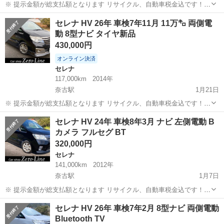
※ 提示金額が総支払額となります リサイクル、自動車税金込です！
まず支払い能力がない、約束を守れない、調べれば分かることやくだ
山口
萩市
奈古駅
フェアレディZ
Z34
セレナ HV 26年 車検7年11月 11万㌔ 両側電
らない質問、値引き交渉をされる方はコメント、連絡してこないでく
動 8型ナビ タイヤ新品
ださい。もしされた場合はブロッ...
430,000円
オンライン決済
セレナ
117,000km
2014年
奈古駅
1月21日
※ 提示金額が総支払額となります リサイクル、自動車税金込です！
まず支払い能力がない、約束を守れない、調べれば分かることやくだ
山口
萩市
奈古駅
セレナ
ナビ
セレナ HV 24年 車検8年3月 ナビ 左側電動 B
らない質問、値引き交渉をされる方はコメント、連絡してこないでく
カメラ フルセグ BT
ださい。もしされた場合はブロッ...
320,000円
セレナ
141,000km
2012年
奈古駅
1月7日
※ 提示金額が総支払額となります リサイクル、自動車税金込です！
まず支払い能力がない、約束を守れない、調べれば分かることやくだ
山口
萩市
奈古駅
セレナ
走行距離
セレナ HV 26年 車検7年2月 8型ナビ 両側電動
らない質問、値引き交渉をされる方はコメント、連絡してこないでく
Bluetooth TV
ださい。もしされた場合はブロッ...