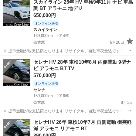
スカイライン 26年 HV 車検9年11月 ナビ 車高
ます。 まず支払い能力がない、約束を守れない、調べれば分かること
調 BT アラモニ 地デジ
やくだらない質問、値...
650,000円
オンライン決済
スカイライン
169,000km
2014年
奈古駅
6月20日
※ 提示金額が総支払額となります リサイクル、自動車税金込です！
いきなりの購入はキャンセルさせて頂きます。 県外登録陸送別となり
山口
萩市
奈古駅
スカイライン
車両
セレナ HV 28年 車検10年8月 両側電動 9型ナ
ます。 まず支払い能力がない、約束を守れない、調べれば分かること
ビ アラモニ BT TV
やくだらない質問、値引...
570,000円
オンライン決済
セレナ
159,000km
2016年
奈古駅
8月1日
※ 提示金額が総支払額となります リサイクル、自動車税金込です！
いきなりの購入はキャンセルさせて頂きます。 県外登録陸送別となり
山口
萩市
奈古駅
セレナ
走行距離
セレナHV 26年 車検10年7月 両側電動 衝突軽
ます。 まず支払い能力がない、約束を守れない、調べれば分かること
減 アラモニ リアモニ BT
やくだらない質問、値引...
390,000円