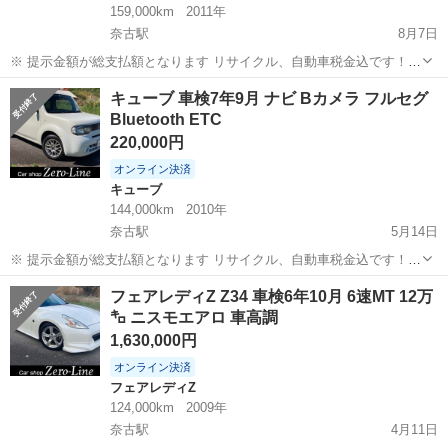
159,000km
2011年
奈古駅
8月7日
※ 提示金額が総支払額となります リサイクル、自動車税金込です！
まず支払い能力がない、約束を守れない、調べれば分かることやくだ
山口
萩市
奈古駅
スカイライン
車両
キューブ 車検7年9月 ナビ Bカメラ フルセグ
らない質問、値引き交渉をされる方はコメント、連絡してこないでく
Bluetooth ETC
ださい。もしされた場合はブロッ...
220,000円
オンライン決済
キューブ
144,000km
2010年
奈古駅
5月14日
※ 提示金額が総支払額となります リサイクル、自動車税金込です！
まず支払い能力がない、約束を守れない、調べれば分かることやくだ
山口
萩市
奈古駅
キューブ
Bluetooth
フェアレディZ Z34 車検6年10月 6速MT 12万
らない質問、値引き交渉をされる方はコメント、連絡してこないでく
㌔ ニスモエアロ 車高調
ださい。もしされた場合はブロッ...
1,630,000円
オンライン決済
フェアレディZ
124,000km
2009年
奈古駅
4月11日