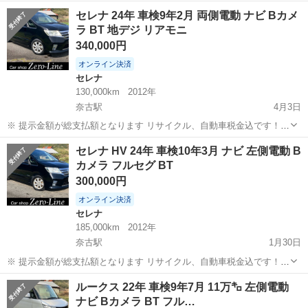
いきなりの購入はキャンセルさせて頂きます。 県外登録陸送別となり
山口
萩市
奈古駅
モコ
Bluetooth
セレナ 24年 車検9年2月 両側電動 ナビ Bカメ
ます。 まず支払い能力がない、約束を守れない、調べれば分かること
ラ BT 地デジ リアモニ
やくだらない質問、値...
340,000円
オンライン決済
セレナ
130,000km
2012年
奈古駅
4月3日
※ 提示金額が総支払額となります リサイクル、自動車税金込です！
いきなりの購入はキャンセルさせて頂きます。 県外登録陸送別となり
山口
萩市
奈古駅
セレナ
走行距離
セレナ HV 24年 車検10年3月 ナビ 左側電動 B
ます。 まず支払い能力がない、約束を守れない、調べれば分かること
カメラ フルセグ BT
やくだらない質問、値...
300,000円
オンライン決済
セレナ
185,000km
2012年
奈古駅
1月30日
※ 提示金額が総支払額となります リサイクル、自動車税金込です！
いきなりの購入はキャンセルさせて頂きます。 県外登録陸送別となり
山口
萩市
奈古駅
セレナ
走行距離
ルークス 22年 車検9年7月 11万㌔ 左側電動
ます。 まず支払い能力がない、約束を守れない、調べれば分かること
ナビ Bカメラ BT フル…
やくだらない質問、値...