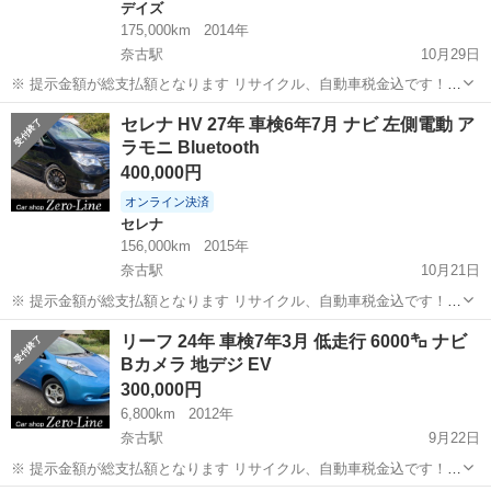
デイズ
175,000km
2014年
奈古駅
10月29日
※ 提示金額が総支払額となります リサイクル、自動車税金込です！
まず支払い能力がない、約束を守れない、調べれば分かることやくだ
山口
萩市
奈古駅
デイズ
Bluetooth
セレナ HV 27年 車検6年7月 ナビ 左側電動 ア
らない質問、値引き交渉をされる方はコメント、連絡してこないでく
ラモニ Bluetooth
ださい。もしされた場合はブロッ...
400,000円
オンライン決済
セレナ
156,000km
2015年
奈古駅
10月21日
※ 提示金額が総支払額となります リサイクル、自動車税金込です！
まず支払い能力がない、約束を守れない、調べれば分かることやくだ
山口
萩市
奈古駅
セレナ
Bluetooth
リーフ 24年 車検7年3月 低走行 6000㌔ ナビ
らない質問、値引き交渉をされる方はコメント、連絡してこないでく
Bカメラ 地デジ EV
ださい。もしされた場合はブロッ...
300,000円
6,800km
2012年
奈古駅
9月22日
※ 提示金額が総支払額となります リサイクル、自動車税金込です！
まず支払い能力がない、約束を守れない、調べれば分かることやくだ