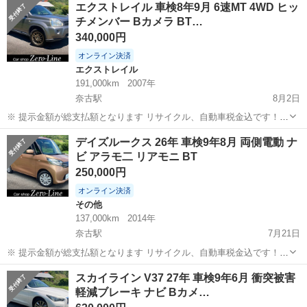
エクストレイル 車検8年9月 6速MT 4WD ヒッ
ます。 まず支払い能力がない、約束を守れない、調べれば分かること
チメンバー Bカメラ BT…
やくだらない質問、値...
340,000円
オンライン決済
エクストレイル
191,000km
2007年
奈古駅
8月2日
※ 提示金額が総支払額となります リサイクル、自動車税金込です！
いきなりの購入はキャンセルさせて頂きます。 県外登録陸送別となり
山口
萩市
奈古駅
エクストレイル
ヒッチメンバー
デイズルークス 26年 車検9年8月 両側電動 ナ
ます。 まず支払い能力がない、約束を守れない、調べれば分かること
ビ アラモ二 リアモニ BT
やくだらない質問、値...
250,000円
オンライン決済
その他
137,000km
2014年
奈古駅
7月21日
※ 提示金額が総支払額となります リサイクル、自動車税金込です！
まず支払い能力がない、約束を守れない、調べれば分かることやくだ
山口
萩市
奈古駅
その他
車両
スカイライン V37 27年 車検9年6月 衝突被害
らない質問、値引き交渉をされる方はコメント、連絡してこないでく
軽減ブレーキ ナビ Bカメ…
ださい。もしされた場合はブロッ...