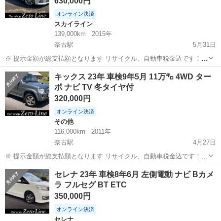
630,000円
オンライン決済
スカイライン
139,000km
2015年
奈古駅
5月31日
※ 提示金額が総支払額となります リサイクル、自動車税金込です！
まず支払い能力がない、約束を守れない、調べれば分かることやくだ
山口
萩市
奈古駅
スカイライン
車両
キックス 23年 車検9年5月 11万㌔ 4WD ター
らない質問、値引き交渉をされる方はコメント、連絡してこないでく
ボ ナビ TV 冬タイヤ付
ださい。もしされた場合はブロッ...
320,000円
オンライン決済
その他
116,000km
2011年
奈古駅
4月27日
※ 提示金額が総支払額となります リサイクル、自動車税金込です！
まず支払い能力がない、約束を守れない、調べれば分かることやくだ
山口
萩市
奈古駅
その他
キックス
セレナ 23年 車検8年6月 左側電動 ナビ Bカメ
らない質問、値引き交渉をされる方はコメント、連絡してこないでく
ラ フルセグ BT ETC
ださい。もしされた場合はブロッ...
350,000円
オンライン決済
セレナ