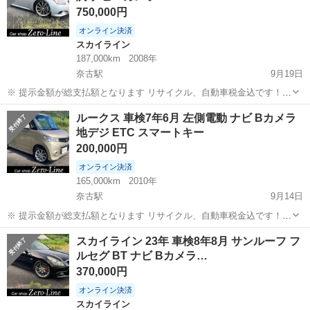
750,000円
オンライン決済
スカイライン
187,000km
2008年
奈古駅
9月19日
※ 提示金額が総支払額となります リサイクル、自動車税金込です！
まず支払い能力がない、約束を守れない、調べれば分かることやくだ
山口
萩市
奈古駅
スカイライン
クーペ
ルークス 車検7年6月 左側電動 ナビ Bカメラ
らない質問、値引き交渉をされる方はコメント、連絡してこないでく
地デジ ETC スマートキー
ださい。もしされた場合はブロッ...
200,000円
オンライン決済
165,000km
2010年
奈古駅
9月14日
※ 提示金額が総支払額となります リサイクル、自動車税金込です！
まず支払い能力がない、約束を守れない、調べれば分かることやくだ
山口
萩市
奈古駅
日産
ルークス
スカイライン 23年 車検8年8月 サンルーフ フ
らない質問、値引き交渉をされる方はコメント、連絡してこないでく
ルセグ BT ナビ Bカメラ…
ださい。もしされた場合はブロッ...
370,000円
オンライン決済
スカイライン