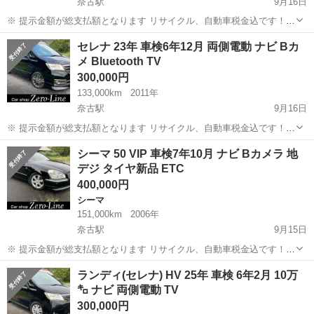
奈古駅
9月16日
※ 提示金額が総支払額となります リサイクル、自動車税金込です！
まず支払い能力がない、約束を守れない、調べれば分かることやくだ
山口
萩市
奈古駅
その他
ルークス
セレナ 23年 車検6年12月 両側電動 ナビ Bカ
らない質問、値引き交渉をされる方はコメント、連絡してこないでく
メ Bluetooth TV
ださい。もしされた場合はブロッ...
300,000円
133,000km
2011年
奈古駅
9月16日
※ 提示金額が総支払額となります リサイクル、自動車税金込です！
まず支払い能力がない、約束を守れない、調べれば分かることやくだ
山口
萩市
奈古駅
日産
Bluetooth
シーマ 50 VIP 車検7年10月 ナビ Bカメラ 地
らない質問、値引き交渉をされる方はコメント、連絡してこないでく
デジ タイヤ新品 ETC
ださい。もしされた場合はブロッ...
400,000円
シーマ
151,000km
2006年
奈古駅
9月15日
※ 提示金額が総支払額となります リサイクル、自動車税金込です！
まず支払い能力がない、約束を守れない、調べれば分かることやくだ
山口
萩市
奈古駅
シーマ
VIP
ランディ(セレナ) HV 25年 車検 6年2月 10万
らない質問、値引き交渉をされる方はコメント、連絡してこないでく
㌔ ナビ 両側電動 TV
ださい。もしされた場合はブロッ...
300,000円