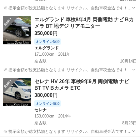
※ 提示金額が総支払額となります リサイクル、自動車税金込です！
いきなりの購入はキャンセルさせて頂きます。 県外登録陸送別となり
山口
萩市
奈古駅
オッティ
Bluetooth
エルグランド 車検8年4月 両側電動 ナビ Bカ
ます。 まず支払い能力がない、約束を守れない、調べれば分かること
メラ BT 地デジ リアモニター
やくだらない質問、値...
350,000円
オンライン決済
エルグランド
171,000km
2011年
奈古駅
10月14日
※ 提示金額が総支払額となります リサイクル、自動車税金込です！
いきなりの購入はキャンセルさせて頂きます。 県外登録陸送別となり
山口
萩市
奈古駅
エルグランド
車両
セレナ HV 26年 車検9年9月 両側電動 ナビ
ます。 まず支払い能力がない、約束を守れない、調べれば分かること
BT TV Bカメラ ETC
やくだらない質問、値...
380,000円
オンライン決済
セレナ
153,000km
2014年
奈古駅
8月23日
※ 提示金額が総支払額となります リサイクル、自動車税金込です！
いきなりの購入はキャンセルさせて頂きます。 県外登録陸送別となり
山口
萩市
奈古駅
セレナ
走行距離