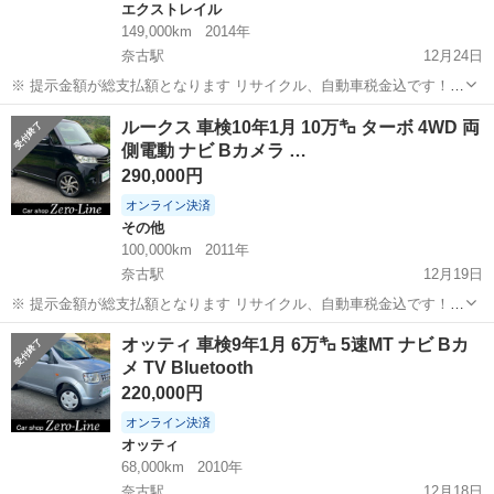
エクストレイル
149,000km
2014年
奈古駅
12月24日
※ 提示金額が総支払額となります リサイクル、自動車税金込です！
いきなりの購入はキャンセルさせて頂きます。 県外登録陸送別となり
山口
萩市
奈古駅
エクストレイル
車両
ルークス 車検10年1月 10万㌔ ターボ 4WD 両
ます。 まず支払い能力がない、約束を守れない、調べれば分かること
側電動 ナビ Bカメラ …
やくだらない質問、値引...
290,000円
オンライン決済
その他
100,000km
2011年
奈古駅
12月19日
※ 提示金額が総支払額となります リサイクル、自動車税金込です！
いきなりの購入はキャンセルさせて頂きます。 県外登録陸送別となり
山口
萩市
奈古駅
その他
ルークス
オッティ 車検9年1月 6万㌔ 5速MT ナビ Bカ
ます。 まず支払い能力がない、約束を守れない、調べれば分かること
メ TV Bluetooth
やくだらない質問、値...
220,000円
オンライン決済
オッティ
68,000km
2010年
奈古駅
12月18日