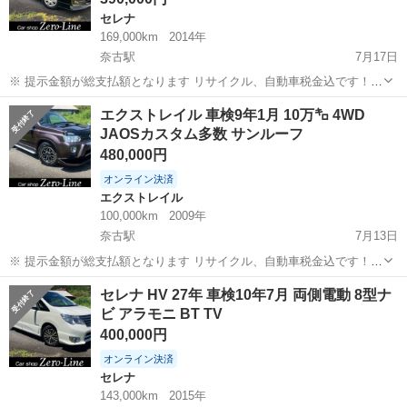
セレナ
169,000km
2014年
奈古駅
7月17日
※ 提示金額が総支払額となります リサイクル、自動車税金込です！
いきなりの購入はキャンセルさせて頂きます。 県外登録陸送別となり
山口
萩市
奈古駅
セレナ
車両
エクストレイル 車検9年1月 10万㌔ 4WD
ます。 まず支払い能力がない、約束を守れない、調べれば分かること
JAOSカスタム多数 サンルーフ
やくだらない質問、値引...
480,000円
オンライン決済
エクストレイル
100,000km
2009年
奈古駅
7月13日
※ 提示金額が総支払額となります リサイクル、自動車税金込です！
いきなりの購入はキャンセルさせて頂きます。 県外登録陸送別となり
山口
萩市
奈古駅
エクストレイル
セレナ HV 27年 車検10年7月 両側電動 8型ナ
ます。 まず支払い能力がない、約束を守れない、調べれば分かること
ビ アラモニ BT TV
やくだらない質問、値引...
400,000円
オンライン決済
セレナ
143,000km
2015年