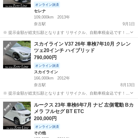
オンライン決済
セレナ
109,000km
2013年
奈古駅
9月1日
※ 提示金額が総支払額となります リサイクル、自動車税金込です！
まず支払い能力がない、約束を守れない、調べれば分かることやくだ
山口
萩市
奈古駅
セレナ
ランディ
スカイライン V37 26年 車検7年10月 クレン
らない質問、値引き交渉をされる方はコメント、連絡してこないでく
ツェ20インチ ハイブリッド
ださい。もしされた場合はブロッ...
790,000円
オンライン決済
スカイライン
166,000km
2012年
奈古駅
8月13日
※ 提示金額が総支払額となります リサイクル、自動車税金込です！
まず支払い能力がない、約束を守れない、調べれば分かることやくだ
山口
萩市
奈古駅
スカイライン
ハイブリッド
ルークス 23年 車検6年7月 ナビ 左側電動 Bカ
らない質問、値引き交渉をされる方はコメント、連絡してこないでく
メラ フルセグ BT ETC
ださい。もしされた場合はブロッ...
200,000円
オンライン決済
その他