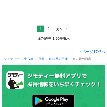
1
2
次へ
全74件中 1-50件表示
ページTOPへ
ジモティー
中古車
日産
山口県の日産
奈古駅の日産