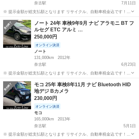
奈古駅
7月11日
※ 提示金額が総支払額となります リサイクル、自動車税金込です！
いきなりの購入はキャンセルさせて頂きます。 県外登録陸送別となり
山口
萩市
奈古駅
セレナ
車両
ノート 24年 車検9年9月 ナビ アラモニ BT フ
ます。 まず支払い能力がない、約束を守れない、調べれば分かること
ルセグ ETC アルミ …
やくだらない質問、値引...
250,000円
オンライン決済
ノート
131,000km
2012年
奈古駅
6月23日
※ 提示金額が総支払額となります リサイクル、自動車税金込です！
いきなりの購入はキャンセルさせて頂きます。 県外登録陸送別となり
山口
萩市
奈古駅
ノート
モコ 25年 車検8年11月 ナビ Bluetooth HID
ます。 まず支払い能力がない、約束を守れない、調べれば分かること
地デジ Bカメラ
やくだらない質問、値引...
230,000円
オンライン決済
モコ
165,000km
2013年
奈古駅
5月1日
※ 提示金額が総支払額となります リサイクル、自動車税金込です！