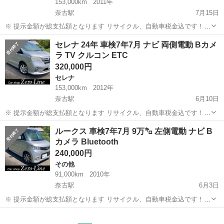
153,000km
2011年
奈古駅
7月15日
※ 提示金額が総支払額となります リサイクル、自動車税金込です！
まず支払い能力がない、約束を守れない、調べれば分かることやくだ
山口
萩市
奈古駅
その他
ルークス
セレナ 24年 車検7年7月 ナビ 両側電動 Bカメ
らない質問、値引き交渉をされる方はコメント、連絡してこないでく
ラ TV クルコン ETC
ださい。もしされた場合はブロッ...
320,000円
セレナ
153,000km
2012年
奈古駅
6月10日
※ 提示金額が総支払額となります リサイクル、自動車税金込です！
まず支払い能力がない、約束を守れない、調べれば分かることやくだ
山口
萩市
奈古駅
セレナ
走行距離
ルークス 車検7年7月 9万㌔ 左側電動 ナビ B
らない質問、値引き交渉をされる方はコメント、連絡してこないでく
カメラ Bluetooth
ださい。もしされた場合はブロッ...
240,000円
その他
91,000km
2010年
奈古駅
6月3日
※ 提示金額が総支払額となります リサイクル、自動車税金込です！
まず支払い能力がない、約束を守れない、調べれば分かることやくだ
山口
萩市
奈古駅
その他
ルークス
らない質問、値引き交渉をされる方はコメント、連絡してこないでく