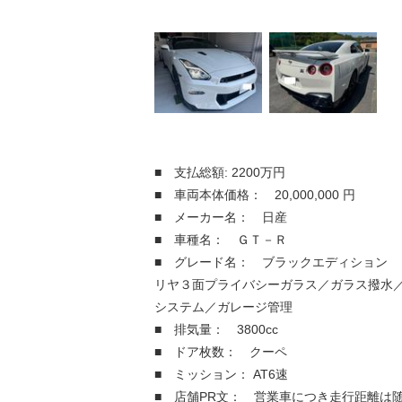
■ 支払総額: 2200万円
■ 車両本体価格： 20,000,000 円
■ メーカー名： 日産
■ 車種名： ＧＴ－Ｒ
■ グレード名： ブラックエディション 
リヤ３面プライバシーガラス／ガラス撥水
システム／ガレージ管理
■ 排気量： 3800cc
■ ドア枚数： クーペ
■ ミッション： AT6速
■ 店舗PR文： 営業車につき走行距離は