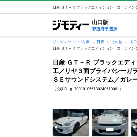
日産 ＧＴ－Ｒ ブラックエディション コーティング
山口版
都道府県選択
ジモティー
中古車
日産
その他
山
日産 ＧＴ－Ｒ ブラックエディション コーティン
日産 ＧＴ－Ｒ ブラックエデ
工／リヤ３面プライバシーガ
ＳＥサウンドシステム／ガレージ
（投稿ID : g_700101056130240510001）