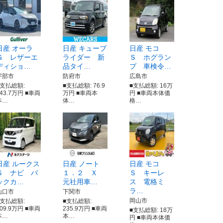
日産 オーラ
日産 キューブ
日産 モコ
Ｇ レザーエ
ライダー 新
Ｓ ホグラン
ディショ…
品タイ…
プ 車検令…
宇部市
防府市
広島市
■支払総額:
■支払総額: 76.9
■支払総額: 16万
243.7万円 ■車両
万円 ■車両本
円 ■車両本体価
本…
体…
格…
日産 ルークス
日産 ノート
日産 モコ
Ｓ ナビ バ
１．２ Ｘ
Ｓ キーレ
ックカ…
元社用車…
ス 電格ミ
ラ…
山口市
下関市
岡山市
■支払総額:
■支払総額:
109.9万円 ■車両
235.9万円 ■車両
■支払総額: 18万
本…
本…
円 ■車両本体価