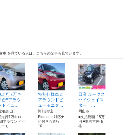
 中古車 を見ている人は、こちらの記事も見ています。
低走行7万キ
特別仕様車☆
日産 ルークス
ロ台‼️アラウ
アラウンドビ
ハイウェイス
ンドビュ…
ューモニタ…
ター …
阿知須/山…
阿知須/山…
岡山市
低走行7万キロ
Bluetooth対応ナ
■支払総額: 15万
台‼️アラウンドビ
ビ付き☆走行
円 ■車両本体価
ューモニ…
10…
格…