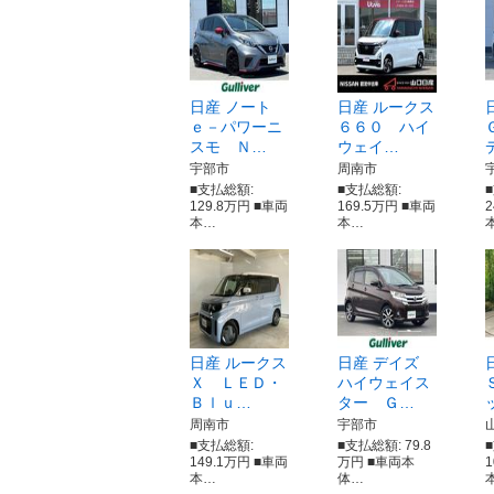
日産 ノート
日産 ルークス
ｅ－パワーニ
６６０ ハイ
スモ Ｎ…
ウェイ…
宇部市
周南市
■支払総額:
■支払総額:
129.8万円 ■車両
169.5万円 ■車両
本…
本…
日産 ルークス
日産 デイズ
Ｘ ＬＥＤ・
ハイウェイス
Ｂｌｕ…
ター Ｇ…
周南市
宇部市
■支払総額:
■支払総額: 79.8
149.1万円 ■車両
万円 ■車両本
本…
体…