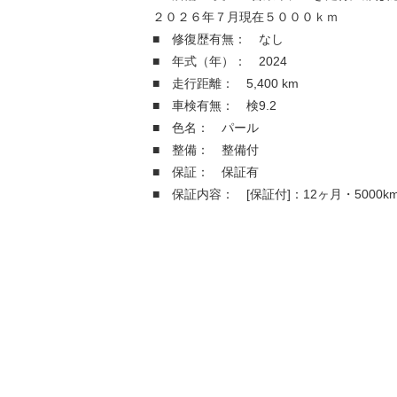
２０２６年７月現在５０００ｋｍ
■ 修復歴有無： なし
■ 年式（年）： 2024
■ 走行距離： 5,400 km
■ 車検有無： 検9.2
■ 色名： パール
■ 整備： 整備付
■ 保証： 保証有
■ 保証内容： [保証付]：12ヶ月・5000k