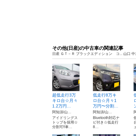
その他(日産)の中古車の関連記事
日産 ＧＴ－Ｒ ブラックエディション コ... 山口
超低走行3万
低走行8万キ
キロ台☆月々
ロ台☆月々1
1.2万円…
万円〜分割…
阿知須/山…
阿知須/山…
アイドリングス
Bluetooth対応ナ
トップを採用☆
ビ付き☆低走行
分割可‼️車…
8…