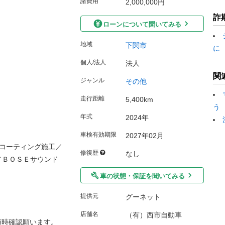
諸費用
2,000,000円
詐
ローンについて聞いてみる
地域
下関市
に
個人/法人
法人
関
ジャンル
その他
走行距離
5,400km
う
年式
2024年
車検有効期限
2027年02月
コーティング施工／
修復歴
なし
／ＢＯＳＥサウンド
車の状態・保証を聞いてみる
提供元
グーネット
店舗名
（有）西市自動車
随時確認願います。